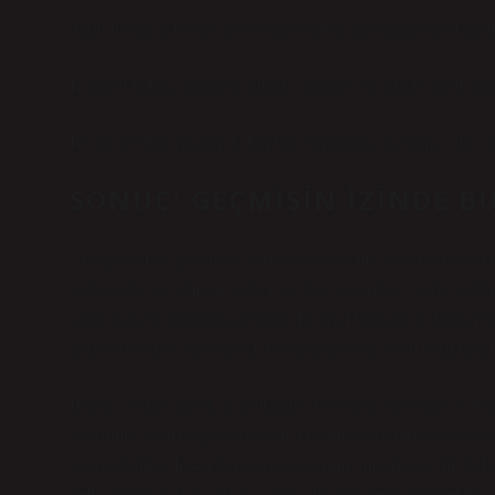
Tarih boyunca bu tür davranışlar toplum tarafından nasıl şekill
Kültürel bellek, gündelik dildeki ifadeleri ve mizahı nasıl etki
Bu tür sorular, geçmiş ile bugünü bağlamaya yardımcı olur ve i
SONUÇ: GEÇMIŞIN İZINDE 
“Yalap şaplak” gibi basit görünen bir deyim, tarih boyunca far
noktasında yer almıştır. Orta Çağ’dan günümüze, sözlü kült
kadar değerli olduğunu gösterir.
Tarihsel belgeler ve birincil 
anlayışlarımızın ve bireysel davranışlarımızın nasıl evrildiği
Bugün “yalap şaplak”ın kullanımı, bireylerin spontane ve bekl
değişimin canlı bir göstergesidir. Geçmişin izlerini takip eder
kavrayabiliriz. İnsan davranışının evrimi, mizahın ve dili ku
belki de her “yalap şaplak” sadece bir jest değil, kültürel bir 