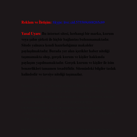
Reklam ve İletişim:
Skype: live:.cid.575569c608265c69
Yasal Uyarı:
Bu internet sitesi, herhangi bir marka, kurum
veya şahıs şirketi ile hiçbir bağlantısı bulunmamaktadır.
Sitede yalnızca kendi hazırladığımız makaleler
paylaşılmaktadır. Burada yer alan içerikler haber niteliği
taşımamakta olup, gerçek kurum ve kişiler hakkında
paylaşım yapılmamaktadır. Gerçek kurum ve kişiler ile isim
benzerlikleri tamamen tesadüfidir. Sitemizdeki bilgiler taslak
halindedir ve tavsiye niteliği taşımazlar.
Sitemiz, 5651 Sayılı Kanun gereğince Bilgi Teknolojileri ve
İletişim Kurumu (BTK) tarafından onaylanmış bir Yer Sağlayıcı
olarak hizmet vermektedir. Bu nedenle, sitedeki içerikleri proaktif
olarak denetleme veya araştırma yükümlülüğümüz
bulunmamaktadır. Ancak, üyelerimiz yazdıkları içeriklerin
sorumluluğunu taşımakta olup, siteye üye olarak bu sorumluluğu
kabul etmiş sayılırlar.
Hukuka ve yasal düzenlemelere aykırı olduğunu düşündüğünüz
içerikleri,
backlinkpanelicomtr@gmail.com
adresine bildirmeniz