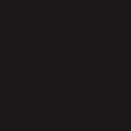
amaçlı müdahalelerini kaydeder; bu da sözlü geleneğin yazıya nasıl
YET DÖNEMI
alk dilindeki terimleri sistematik bir şekilde incelemeyi ve derlemeyi
nlük konuşma diliyle sınırlı kalmayıp edebiyat ve gazetelerde de
 ifadeler, hem köken araştırmalarına hem de toplumsal davranışların
aplak” tarzı ani ve beklenmedik hareketler sıkça dramatize edilmiştir.
ontan sosyal davranışların bir simgesi hâline gelir.
Edebiyat
eysel özgürlüğün sembolü olarak da okunabileceğini ileri sürer.