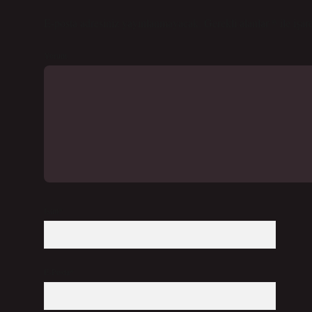
E-posta adresiniz yayınlanmayacak.
Gerekli alanlar
*
ile işar
Yorum
İsim*
E-Posta*