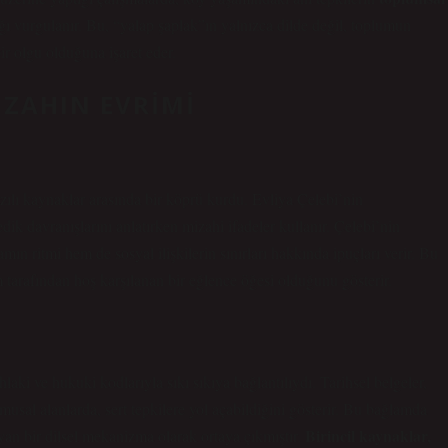
ğı vurgulanır. Bu, “yalap şaplak”ın yalnızca dilde değil, toplumun
r olgu olduğuna işaret eder.
IZAHIN EVRIMI
zılı kaynaklar arasında bir köprü kurdu. Evliya Çelebi’nin
ik davranışlarını anlatırken mizahi ifadeler kullanır.
Çelebi’nin
ın ritmi hem de sosyal ilişkilerin sınırları hakkında ipuçları verir. Bu
m tarafından hoş karşılanan bir eğlence öğesi olduğunu gösterir.
aki ve hukuki kodlarıyla sıkı sıkıya bağlantılıydı. Tarihsel belgeler,
sal alanlarda, sert tepkilere yol açabildiğini gösterir. Bu bağlamda
Birincil kaynaklar,
ıyan bir dilsel mekanizma olarak ortaya çıkmıştır.