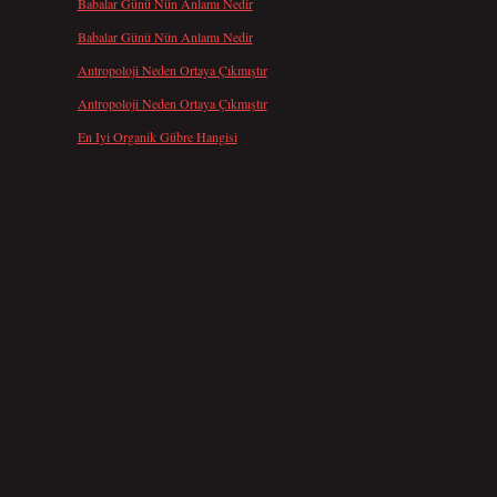
Babalar Günü Nün Anlamı Nedir
için
admin
Babalar Günü Nün Anlamı Nedir
için
Altan
Antropoloji Neden Ortaya Çıkmıştır
için
admin
Antropoloji Neden Ortaya Çıkmıştır
için
Ayaz
En Iyi Organik Gübre Hangisi
için
admin
,