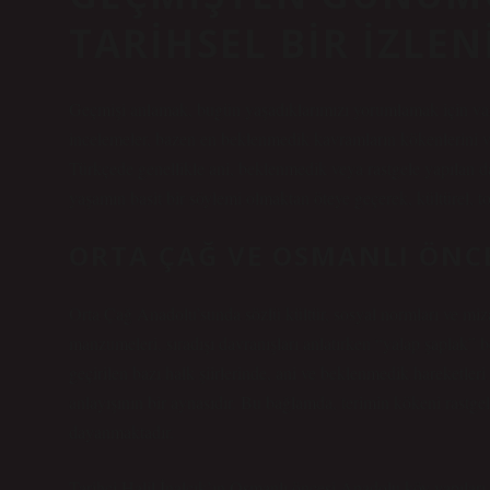
TARIHSEL BIR İZLE
Geçmişi anlamak, bugün yaşadıklarımızı yorumlamak için vazge
incelemeler, bazen en beklenmedik kavramların kökenlerini ve
Türkçede genellikle ani, beklenmedik veya rastgele yapılan da
yaşamın basit bir söylemi olmaktan öteye geçerek, kültürel, top
ORTA ÇAĞ VE OSMANLI ÖNC
Orta Çağ Anadolu’sunda sözlü kültür, sosyal normları ve mizah
manzumeleri
, sıradışı davranışları anlatırken “yalap şaplak” 
geçirilen bazı halk şiirlerinde, ani ve beklenmedik hareketler
anlayışının bir aynasıdır. Bu bağlamda, terimin kökeni rastgele
dayanmaktadır.
Tarihçi Halil İnalcık’ın Osmanlı öncesi Anadolu köy yapıları