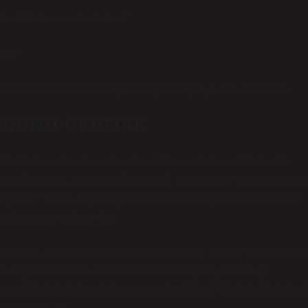
endirilmiş ve sınırlandırılmış?
liyor?
nsan davranışının sürekliliği ile değişkenliğini gözler önüne serer.
BUGÜNÜ OKUMAK
klı işlevler üstlenmiş, toplumsal normların, mizahın ve dilin kesişim
ürden dijital medyaya uzanan bu yolculuk, geçmişin bugünü anlamada ne
kaynaklar
, sadece olayları kaydetmekle kalmaz; aynı zamanda kültürel
ni anlamamıza yardımcı olur.
enmedik hareketlerini ifade etmesinin ötesinde, kültürel sürekliliğin ve
ek, bugünün toplumsal ritimlerini ve dilsel zenginliğini daha iyi
llanma biçimlerimizin tarih boyunca nasıl şekillendiğini düşündüğümüzde
ayna işlevi görür.