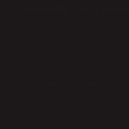
GÜNÜMÜZDE “YALAP ŞAPLAK
Bugün, sosyal medya ve dijital iletişim, “yalap şaplak” gibi t
ile günümüzün dijital mizah anlayışı arasında doğrudan bir k
tweet’ler ve videolar
, bu tür davranışların güncel toplumsal 
Günümüzde terimin kullanımı, bireysel spontane davranışları,
yolu olarak işlev görüyor. Bu, tarih boyunca kültürün ve dili
bireysel ifade biçimleri arasındaki gerilim
, geçmişle günümüz a
Kültürel Paralellikler ve Sorgulamalar
Tarihsel perspektiften bakıldığında, “yalap şaplak”ın kökeni y
bağlantılıdır. Okurlar şu soruları düşünebilir:
Biz bugün spontane davranışlarımızı nasıl değerlendiriyoruz?