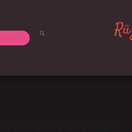
Rüz
akkımızda
ZE “YALAP ŞAPLAK”: