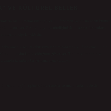
” VE KÜLTÜREL BELLEK
erimlerin hızla yayılmasını sağlıyor. Bu fenomen, geçmişin sözlü kültürü
Birincil kaynak niteliğindeki internet forumları,
öprü oluşturuyor.
yankılarını belgelemektedir.
 beklenmedik sosyal etkileşimleri ve mizahi tepkiyi ifade etmenin bir
n sürekli değişim içinde olduğunu gösteriyor.
Toplumsal normlar ve
rasında kesintisiz bir tartışma alanı yaratıyor.
alnızca dil değil, toplumsal davranışlar ve mizah anlayışı ile de