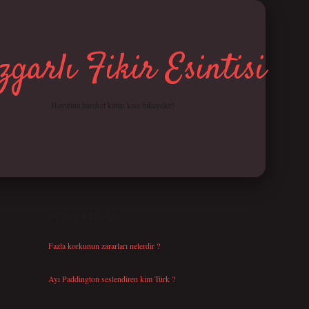
garlı Fikir Esintisi
Hayatına hareket katan kısa hikayeler!
SIDEBAR
betci giriş
SON YAZILAR
Fazla korkunun zararları nelerdir ?
Ağustos 6, 2026
Ayı Paddington seslendiren kim Türk ?
Ağustos 5, 2026