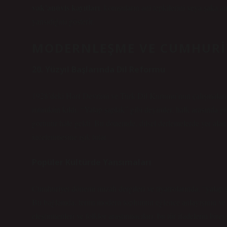
vak’anüvis kayıtları
, komşuların ani tepkilerini veya şaka 
yansıdığını gösterir.
MODERNLEŞME VE CUMHURI
20. Yüzyıl Başlarında Dil Reformu
1928’deki Harf Devrimi ve Türk Dil Kurumu’nun çalışmaları, h
mümkün kıldı. “Yalap şaplak” gibi deyimler, halk arasında gü
görünür hâle geldi. Bu dönemde, dilsel derlemelerde yer alan
incelenmesine ışık tutar.
Popüler Kültürde Yansımaları
Cumhuriyet dönemi mizah dergileri ve tiyatrolarında, “yalap ş
Bu bağlamda, terim modern toplumun eğlence anlayışının ve sp
eleştirmenleri ve folklor araştırmacıları
, bu tür ifadelerin bir