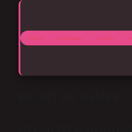
Anasayfa
Gizlilik Politikası
Yasal Uyarı
H
KELECI NE DEMEK ?
Tarih: Mayıs 19, 2026
GEÇMIŞTEN GÜNÜMÜ