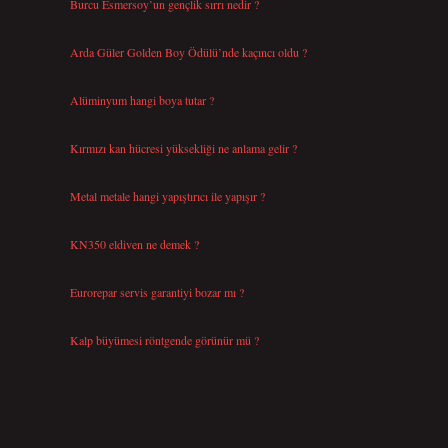
Burcu Esmersoy’un gençlik sırrı nedir ?
Ağustos 4, 2026
Arda Güler Golden Boy Ödülü’nde kaçıncı oldu ?
Ağustos 4, 2026
Alüminyum hangi boya tutar ?
Temmuz 30, 2026
Kırmızı kan hücresi yüksekliği ne anlama gelir ?
Temmuz 27, 2026
Metal metale hangi yapıştırıcı ile yapışır ?
Temmuz 25, 2026
KN350 eldiven ne demek ?
Temmuz 25, 2026
Eurorepar servis garantiyi bozar mı ?
Temmuz 25, 2026
h
Kalp büyümesi röntgende görünür mü ?
Temmuz 23, 2026