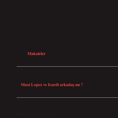
Toplumsal belleğin ve bireysel deneyimlerin kesişiminde, her
parçasıdır. Sizce bugünkü dijital iletişimde “yalap şaplak” gib
tamamen yeni bir kültürel anlam kazanır mı?
Makaleler
Tarih:
Önceki Yazı
Maxi Lopez ve Icardi arkadaş mı ?
Bir yanıt yazın