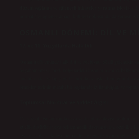
düzeni sağlama ve eğlenceli hikâyeler yaratma işlevi
taşıdı
normatif ve eğlence amaçlı kültürel dokusunda da yerleşmiş bi
OSMANLI DÖNEMI: DIL VE M
17. ve 18. Yüzyıllarda Halk Dili
Osmanlı döneminde halk dili ve edebiyatı, sözlü gelenekle ya
Seyahatnamesi, farklı bölgelerdeki insanların ani ve beklenmed
anlatılarında “yalap şaplak” türü davranışlar
, hem günlük yaşam
örnekler, terimin mizahi bir bağlamda kullanıldığını ve toplu
Toplumsal Normlar ve Şiddet Algısı
17. yüzyıl Osmanlısında ceza ve disiplin anlayışı, toplumun ahl
küçük düşürücü veya beklenmedik davranışların, özellikle kamu
“yalap şaplak” ifadesi, hem eğlence hem de uyarı niteliği taş