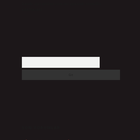
halinde, ilgili içerikler yasal süre içerisinde sitemizden
kaldırılacaktır.
Arama
SON YORUMLAR