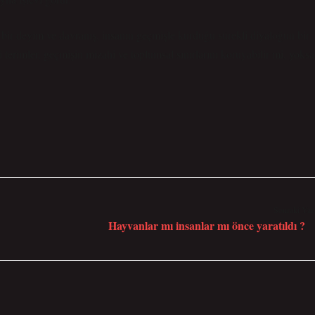
 bir deyim ve davranış, insanın geçmişle kurduğu sürekli diyaloğun bir
i terimler, geçmişin mizahi ve toplumsal sınırlarını koruyabilir mi, yoksa
Sonraki Yaz
Hayvanlar mı insanlar mı önce yaratıldı ?