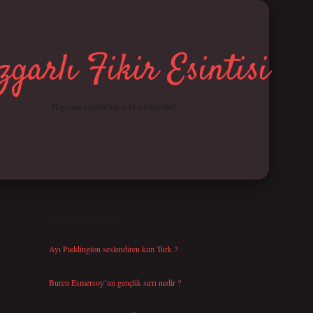
garlı Fikir Esintisi
Hayatına hareket katan kısa hikayeler!
SIDEBAR
betci giriş
SON YAZILAR
Ayı Paddington seslendiren kim Türk ?
Ağustos 5, 2026
Burcu Esmersoy’un gençlik sırrı nedir ?
Ağustos 4, 2026