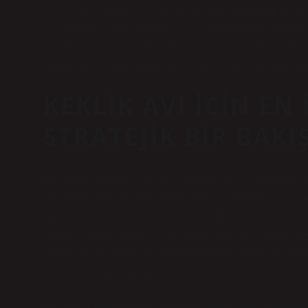
paylaşacağız: Keklik avı. Ancak, bu yazıyı sıradan bir avcılık
doğanın dengesini nasıl etkileyeceği üzerine bir beyin fırtın
önemli parçasını farklı bir açıdan görmek istiyorsanız, gelin, 
durumu nasıl şekillendiririz? Haydi, hep birlikte bu soruların 
KEKLIK AVI İÇIN EN
STRATEJIK BIR BAKI
Erkeklerin genellikle stratejik ve analitik bakış açılarıyla bu tü
hangileridir? Kekliklerin, sabahın erken saatlerinde ya da ak
saatlerde keklikler, yiyecek arayışında olurlar ve avcılar için 
ışıklarıyla birlikte keklikler daha hareketlidir. Bu saatlerd
şekilde, akşam saatleri de kekliklerin hareketliliği açısından
avcılar için fırsatlar doğar.
Bu stratejik bakış açısıyla, avcılar en verimli saatleri hedefl