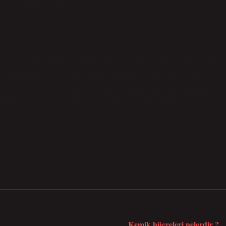
orumluluk alanıdır. Gelecekte bu etkinlik, sadece sabah ve akşam
 ve sürdürülebilirliğe daha duyarlı hale gelecektir. Erkeklerin analitik
k avının geleceğini şekillendirecek önemli faktörlerdir. Peki, sizce
cekteki toplumlar üzerinde nasıl etkileri olacak? Yorumlarınızı bizimle
debiliriz. Geleceğin avcılığı nasıl şekillenecek? Beyin fırtınası yapmaya
Sonraki Yaz
Kemik hücreleri nelerdir ?