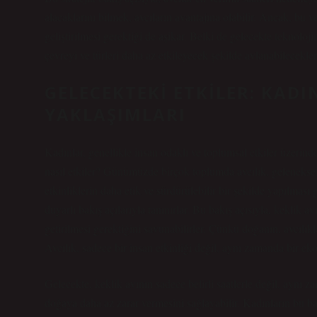
alacaklarını bilmek, avcıların avantajına olabilir. Ancak, bu ve
geliştirilmesi gerektiği de aşikar. Belki de gelecekte teknoloji
çevreyi ve türleri daha az etkileyecek şekilde avlanabilecekler
GELECEKTEKI ETKILER: KAD
YAKLAŞIMLARI
Kadınlar, genellikle insan odaklı ve toplumsal etkiler üzerin
nasıl etkiler? Günümüzde birçok toplumda avcılık, geleneksel
etkinliklerin daha etik ve sürdürülebilir bir şekilde yapılması
duyarlı bakış açılarıyla tanınırlar. Bu bakış açısıyla, keklik a
getirilmesi gerektiğini savunabilirler. Çünkü doğanın, avcılıkl
Avcılık, sadece bir insan etkinliği değil, aynı zamanda bir ek
Gelecekte, keklik avının sadece belirli saatlerle değil, aynı
doğaya daha az zarar vermesini sağlayabilir. Kadınların bu 