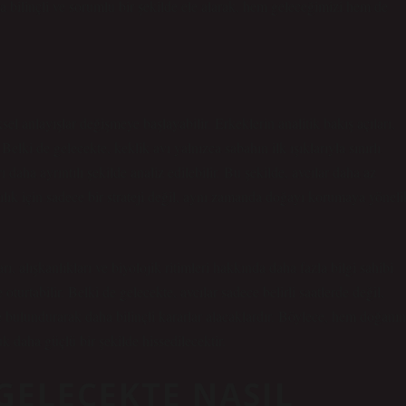
ha bilinçli ve sorumlu bir şekilde ele alarak, hem geleceğimizi hem de
ksel anlayışlar değişmeye başlayabilir. Erkeklerin analitik bakış açıları,
lki de gelecekte, keklik avı yalnızca sabahın ilk ışıklarıyla sınırlı
daha ayrıntılı şekilde analiz edilebilir. Bu şekilde, avcılar daha az
vcılık için sadece bir strateji değil, aynı zamanda doğayı korumaya yöneli
, alışkanlıkları ve biyolojik ritimleri hakkında daha fazla bilgi sahibi
e oturtabilir. Belki de gelecekte, avcılar sadece belirli saatlerde değil,
 bulundurarak daha bilinçli kararlar alacaklardır. Böylece, hem doğanın
k daha güçlü bir şekilde hissedilecektir.
 GELECEKTE NASIL