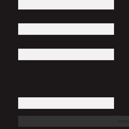
E-Posta*
Web Sitesi
Daha sonraki yorumlarımda kullanılması için adım, e-posta adresim ve site adresi
7 + 8 kaçtır?
*