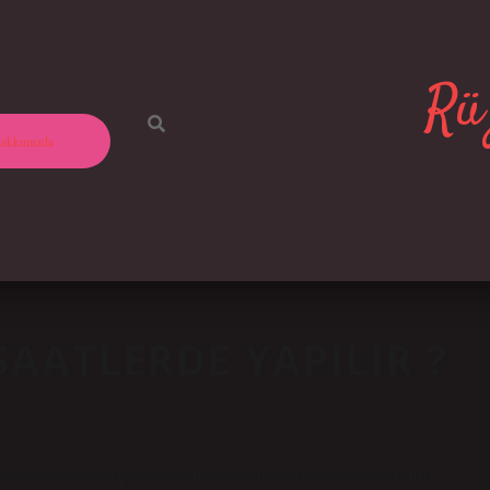
Rüz
akkımızda
SAATLERDE YAPILIR ?
 zamanda dikkat gerektiren bir konusu üzerine düşüncelerimizi