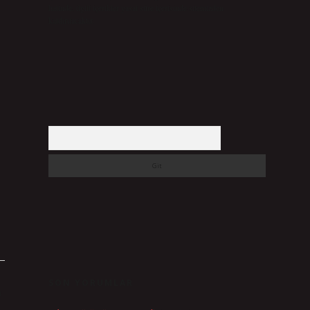
halinde, ilgili içerikler yasal süre içerisinde sitemizden
kaldırılacaktır.
Arama
SON YORUMLAR
ı