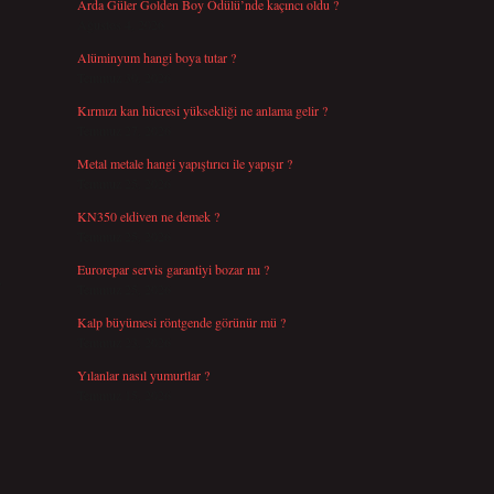
Arda Güler Golden Boy Ödülü’nde kaçıncı oldu ?
Ağustos 4, 2026
Alüminyum hangi boya tutar ?
Temmuz 30, 2026
Kırmızı kan hücresi yüksekliği ne anlama gelir ?
Temmuz 27, 2026
Metal metale hangi yapıştırıcı ile yapışır ?
Temmuz 25, 2026
KN350 eldiven ne demek ?
Temmuz 25, 2026
Eurorepar servis garantiyi bozar mı ?
r
Temmuz 25, 2026
Kalp büyümesi röntgende görünür mü ?
Temmuz 23, 2026
Yılanlar nasıl yumurtlar ?
Temmuz 15, 2026