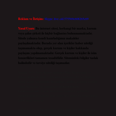
Reklam ve İletişim:
Skype: live:.cid.575569c608265c69
Yasal Uyarı:
Bu internet sitesi, herhangi bir marka, kurum
veya şahıs şirketi ile hiçbir bağlantısı bulunmamaktadır.
Sitede yalnızca kendi hazırladığımız makaleler
paylaşılmaktadır. Burada yer alan içerikler haber niteliği
taşımamakta olup, gerçek kurum ve kişiler hakkında
paylaşım yapılmamaktadır. Gerçek kurum ve kişiler ile isim
k
benzerlikleri tamamen tesadüfidir. Sitemizdeki bilgiler taslak
halindedir ve tavsiye niteliği taşımazlar.
Sitemiz, 5651 Sayılı Kanun gereğince Bilgi Teknolojileri ve
İletişim Kurumu (BTK) tarafından onaylanmış bir Yer Sağlayıcı
olarak hizmet vermektedir. Bu nedenle, sitedeki içerikleri proaktif
olarak denetleme veya araştırma yükümlülüğümüz
bulunmamaktadır. Ancak, üyelerimiz yazdıkları içeriklerin
sorumluluğunu taşımakta olup, siteye üye olarak bu sorumluluğu
kabul etmiş sayılırlar.
Hukuka ve yasal düzenlemelere aykırı olduğunu düşündüğünüz
içerikleri,
backlinkpanelicomtr@gmail.com
adresine bildirmeniz