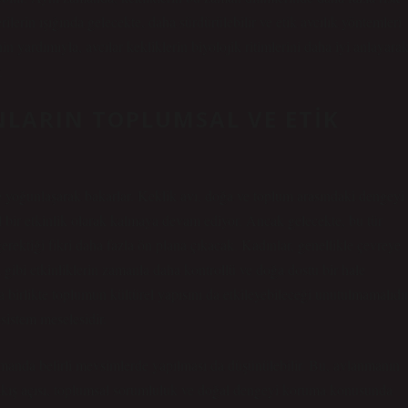
rilerin ışığında gelecekte, daha sürdürülebilir ve etik avcılık yöntemleri
nin yardımıyla, avcılar kekliklerin biyolojik ritimlerini daha iyi anlayarak
.
INLARIN TOPLUMSAL VE ETIK
de yoğunlaşarak bakarlar. Keklik avı, doğa ve toplum arasındaki dengeyi
 bir etkinlik olarak kalmaya devam ediyor. Ancak gelecekte, bu tür
 gerektiği fikri daha fazla ön plana çıkacak. Kadınlar, genellikle çevreye
vı gibi etkinliklerin zamanla daha kontrollü ve doğa dostu bir hale
a birlikte toplumun kültürel yapısını da etkileyebileceği unutulmamalıdır
osistem meselesidir.
 zamanda belirli mevsimlerde yapılması da düşünülebilir. Bu, avlanmanın
bakış açısı, toplumsal sorumluluk ve doğal dengeyi koruma konusunda