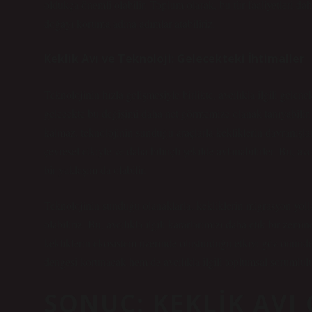
oldukça önemli olabilir. Toplum olarak, bu tür faaliyetleri da
doğayı koruma adına adımlar atabiliriz.
Keklik Avı ve Teknoloji: Gelecekteki İhtimaller
Teknolojinin hızla gelişmesiyle birlikte, avcılıkla ilgili gelene
gelecekte bu değişimi daha net görmemize olanak tanıyabilir. Be
kalmaz, teknolojinin sunduğu araçlarla kekliklerin davranışları 
çevresel etkiyle ve daha bilinçli şekilde avlanabilirler. Bu, a
bir yaklaşım da olabilir.
Teknolojinin sunduğu olanaklarla, kekliklerin migrasyon yolları
olabiliriz. Bu, avcılıkla ilgili kararlarımızı daha etik bir zemin
kekliklerin ekosistem üzerinde oluşturduğu etkiyi göz önünde
dengesi korunacak hem de avcılıkla ilgili toplumsal sorumlulu
SONUÇ: KEKLIK AVI