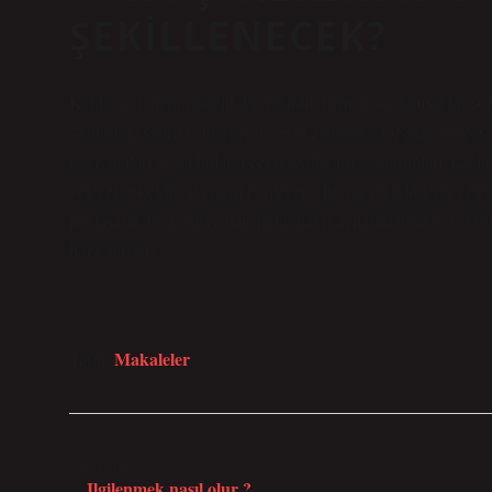
ŞEKILLENECEK?
Keklik avı, hem stratejik bir etkinlik hem de toplumsal bir s
saatleriyle sınırlı kalmayacak, aynı zamanda doğanın dengesine
bakış açıları ve kadınların çevreye duyarlı yaklaşımları, kekli
gelecekte keklik avı nasıl evrilecek? Bu tür etkinliklerin gele
paylaşarak bu konuya dair farklı bakış açılarını birlikte keşfe
hazır mısınız?
Makaleler
Tarih:
Önceki Yazı
Ilgilenmek nasıl olur ?