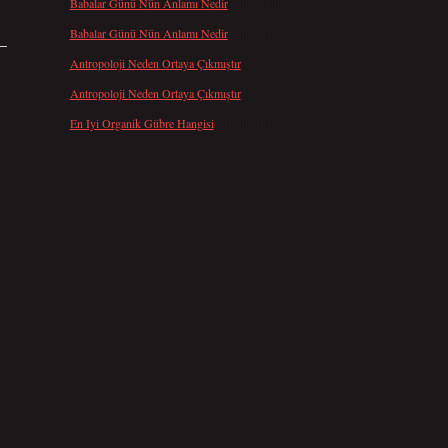
Babalar Günü Nün Anlamı Nedir
için
admin
Babalar Günü Nün Anlamı Nedir
için
Altan
Antropoloji Neden Ortaya Çıkmıştır
için
admin
Antropoloji Neden Ortaya Çıkmıştır
için
Ayaz
En Iyi Organik Gübre Hangisi
için
admin