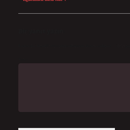
Bir yanıt yazın
E-posta adresiniz yayınlanmayacak.
Gerekli alanlar
*
ile işar
Yorum
İsim*