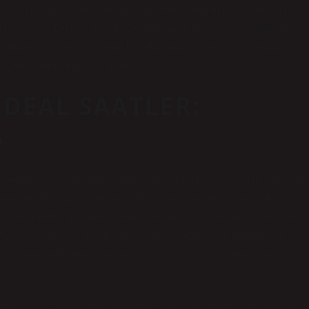
 yazısı olarak düşünmeyin. Gelecekte bu etkinliğin nasıl evrileceği ve
ası yapacağız. Eğer siz de geleceğe dair meraklıysanız ve doğanın bu
birlikte bir yolculuğa çıkalım. Keklik avı hangi saatlerde yapılmalı, bu
etrafında bir tartışma başlatalım!
 İDEAL SAATLER:
Ş
r sorulara yaklaştıklarını bilirsiniz. Peki, keklik avı için en uygun saatle
şamın alacakaranlık saatlerinde daha aktif olduğunu biliyoruz. Bu
bu saatler oldukça verimli olabilir. Sabahın erken saatlerinde, günün ilk
e doğanın sessizliğinde, kekliklerin avlanması oldukça mümkündür. Aynı
 ideal zamanlardır. Gün batımına doğru keklikler, yuvalarına dönerken
eyebilir. Aynı zamanda, kekliklerin bu zaman dilimlerinde daha fazla risk