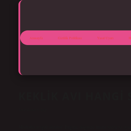
Anasayfa
Gizlilik Politikası
Yasal Uyarı
H
KEKLIK AVI HANGI 
Tarih: Kasım 5, 2025
Merhaba sevgili okurlar! Bugün, doğanın huzur veren ve aynı