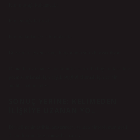
Kim mutfağı kullanacak?
Kim çocuğa bakacak?
Kim ne kadar söz sahibi olacak?
Bu sorular açıkça konuşulmuyor ama sürekli hissediliyor.
Osmanlıda kaynanaya ne denirdi? sorusu bu bağlamda sadece
geçmişi anlamak için değil, bugünü okumak için de bir
anahtar haline geliyor.
SONUÇ YERINE: KELIMEDEN
ILIŞKIYE UZANAN YOL
Bir kelimenin tarihini araştırırken, aslında bir toplumun nasıl
düşündüğünü de görmeye başlıyoruz.