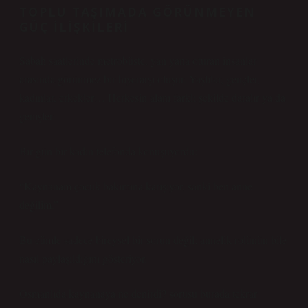
TOPLU TAŞIMADA GÖRÜNMEYEN
GÜÇ ILIŞKILERI
Sabah saatlerinde metrobüste, yan yana oturan insanlar
arasında görünmez bir hiyerarşi oluşur. Yaşlılar, gençler,
kadınlar, erkekler… Herkesin alanı farklı şekilde daralır ya da
genişler.
Bir gün bir kadın telefonda konuşuyordu:
“Kaynanam çocuk bakımına karışıyor, sanki ben anne
değilim.”
Bu cümle sadece bireysel bir sorun değil; annelik rolünün bile
nasıl paylaşıldığını gösteriyor.
Osmanlıda kaynanaya ne denirdi? sorusu burada tekrar