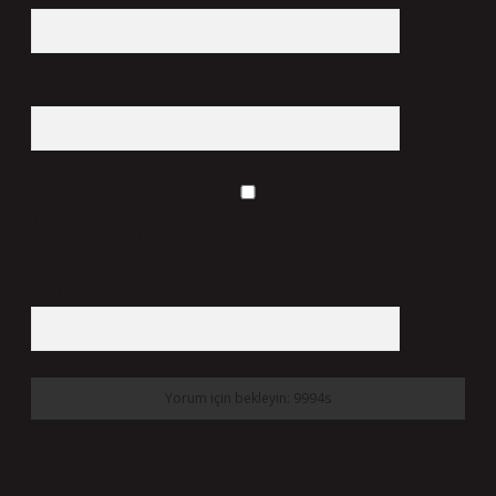
Web Sitesi
Daha sonraki yorumlarımda kullanılması için adım, e-posta adresim ve site adresim
bu tarayıcıya kaydedilsin.
7 + 8 kaçtır?
*