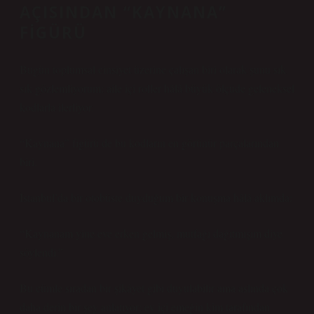
AÇISINDAN “KAYNANA”
FIGÜRÜ
Bugün toplumsal cinsiyet üzerine çalışan biri olarak şunu sık
sık gözlemliyorum: aile içi roller hâlâ büyük ölçüde geleneksel
kodlarla ilerliyor.
“Kaynana” figürü de bu kodların en görünür parçalarından
biri.
İstanbul’da bir otobüste duyduğum bir konuşma hâlâ aklımda:
“Kaynanam yine eve erken gelmiş, mutfağı dağıtmışım diye
söylendi.”
Bu cümle sıradan bir şikâyet gibi duyulabilir ama aslında çok
daha derin bir şey anlatıyor: ev içi emeğin kim tarafından