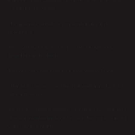
cümlelerle karşılaşıyorum:
“Kaynanamla aynı evdeyim, ama kendimi misafir gibi
hissediyorum.”
Bu cümle basit bir şikâyet değil; yaşam alanı üzerindeki
kontrol hissinin bir ifadesi.
Bir başka görüşmede ise genç bir kadın şunu söylemişti:
“Osmanlıda kaynanaya ne denirdi bilmiyorum ama bizde hâlâ
onun sözü geçiyor.”
Bu ifade bana şunu düşündürdü: tarihsel bilgi, bazen bugünkü
deneyimi anlamlandırmak için bir araç haline geliyor. Ama her
zaman çözüm üretmiyor.