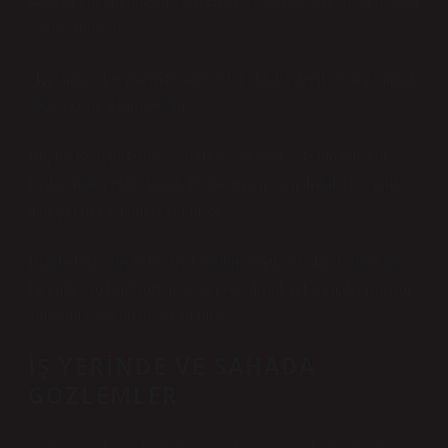
yönlendirilirdi.
“Kaynana” bu sistemde sadece bir akraba değil, aynı zamanda
düzen kurucu bir figürdü.
Bugün ise şehirleşme ile birlikte çekirdek aile modeli daha
baskın hale geldi. Ancak bu dönüşüm, tüm ilişkilerin eşitlikçi
hale geldiği anlamına gelmiyor.
İstanbul’da çalışan bir sivil toplum emekçisi olarak şunu net
biçimde gözlemliyorum: ev içi güç ilişkileri biçim değiştiriyor
ama tamamen ortadan kalkmıyor.
İŞ YERINDE VE SAHADA
GÖZLEMLER
Çalıştığım alanda kadınlarla yapılan görüşmelerde sık sık şu