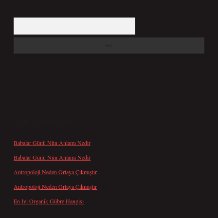
Arama
SON YORUMLAR
Babalar Günü Nün Anlamı Nedir
için
admin
Babalar Günü Nün Anlamı Nedir
için
Altan
Antropoloji Neden Ortaya Çıkmıştır
için
admin
Antropoloji Neden Ortaya Çıkmıştır
için
Ayaz
En Iyi Organik Gübre Hangisi
için
admin