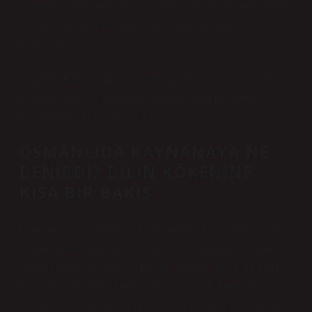
yapısından toplumsal cinsiyet rollerine, kuşak çatışmalarından
sosyal adalet tartışmalarına kadar uzanan bir çizgiye
dönüşüyor.
İstanbul gibi bir şehirde yaşıyorsanız, bu tür sorular teoride
kalmıyor. Sokakta, işyerinde, otobüste, hatta bir market
kuyruğunda bile karşınıza çıkıyor.
OSMANLIDA KAYNANAYA NE
DENIRDI? DILIN KÖKENINE
KISA BIR BAKIŞ
Osmanlı döneminde bugünkü anlamıyla “kayınvalide” ya da
günlük dilde kullanılan “kaynana” kavramının kökü aslında
oldukça eskiye dayanıyor. “Kayın” kelimesi, akrabalık bağı
üzerinden eşin ailesini ifade ediyor; “ana” ile birleştiğinde
“kayın ana” yapısı ortaya çıkıyor. Zaman içinde bu kullanım