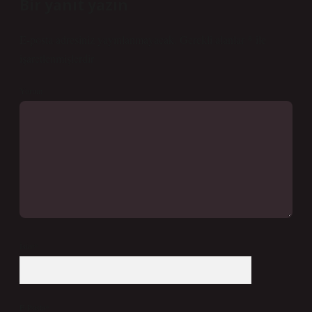
Bir yanıt yazın
E-posta adresiniz yayınlanmayacak.
Gerekli alanlar
*
ile
işaretlenmişlerdir
Yorum
İsim*
E-Posta*