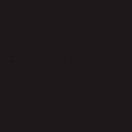
denetlendiği, kimin alanının “ev” sayıldığı ve kimin sürekli
gözlem altında olduğu meselesi.
Osmanlıda kaynanaya ne denirdi? sorusu burada yeniden
anlam kazanıyor. Çünkü isim değişse de otorite ilişkisi
tamamen kaybolmuş değil.
GÜNLÜK HAYATTAN BIR SAHNE:
METRODA SESSIZ BIR GERILIM
Geçen hafta Yenikapı metrosundayım. Yanımda orta yaşlı bir
kadın ve genç bir gelin oturuyor. Konuşmalarını istemeden
duyuyorum.
Kadın hafif sert bir tonla:
“Bizim zamanımızda kaynanaya böyle cevap verilmezdi.”