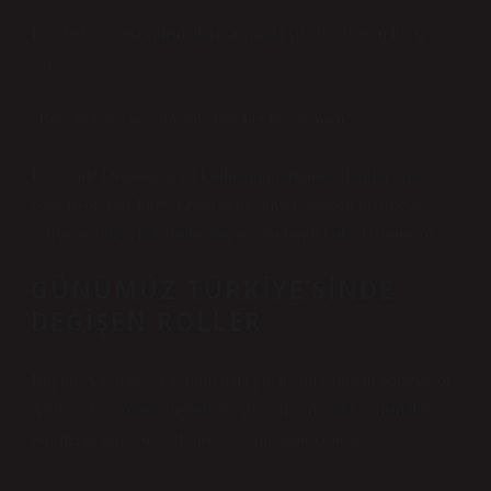
İstanbul’da saha çalışmaları sırasında sık duyduğum bir şey
var:
“Ben de kaynanayım ama ben böyle yapmam.”
Bu cümle kuşaklar arası kırılmanın farkında olunduğunu
gösteriyor. Her birey kendi deneyimini yeniden üretmeye
çalışıyor ama içinde bulunduğu yapı bunu kolaylaştırmıyor.
GÜNÜMÜZ TÜRKIYE’SINDE
DEĞIŞEN ROLLER
Bugün “kaynana” kavramı hâlâ güçlü ama anlamı dönüşüyor.
Artık sadece otorite figürü değil, aynı zamanda tartışmaların,
esprilerin, hatta sosyal medyada mizahın konusu.