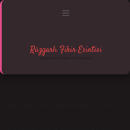
menüyü
Anasayfa
Gizlilik Politikası
Yasal Uyarı
aç
Hakkımızda
Rüzgarlı Fikir Esintisi
Hayatına hareket katan kısa hikayeler!
KAYINÇO ADI NEREDEN GELIR ?
Tarih: Temmuz 3, 2026
OSMANLIDA KAYNANAYA NE