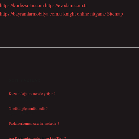
https://korfezsolar.com
https://evodam.com.tr
https://bayramlarmobilya.com.tr
knight online
nttgame
Sitemap
SIDEBAR
SON YAZILAR
Kuzu kulağı otu nerede yetişir ?
Ağustos 8, 2026
Nitelikli göçmenlik nedir ?
Ağustos 8, 2026
Fazla korkunun zararları nelerdir ?
Ağustos 6, 2026
Ayı Paddington seslendiren kim Türk ?