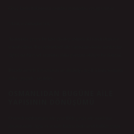
Genç kadın bakışlarını camdan ayırmadan cevap veriyor:
“Artık o zamanlar yok.”
Aralarında geçen bu kısa diyalog aslında iki farklı dünyayı
temsil ediyor. Biri geleneksel aile yapısının otorite merkezini,
diğeri ise bireysel sınırların daha görünür olduğu bir dönemi.
Burada mesele kaynananın ne denildiği değil; kimin sözünün
daha “geçerli” sayıldığı.
OSMANLIDAN BUGÜNE AILE
YAPISININ DÖNÜŞÜMÜ
Osmanlı toplumunda aile genellikle geniş aile modeline
dayanıyordu. Aynı ev içinde birden fazla nesil birlikte yaşar,
kararlar çoğunlukla en yaşlı erkek ya da kadın figür tarafından