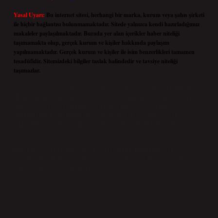
Yasal Uyarı:
Bu internet sitesi, herhangi bir marka, kurum veya şahıs şirketi
ile hiçbir bağlantısı bulunmamaktadır. Sitede yalnızca kendi hazırladığımız
makaleler paylaşılmaktadır. Burada yer alan içerikler haber niteliği
taşımamakta olup, gerçek kurum ve kişiler hakkında paylaşım
yapılmamaktadır. Gerçek kurum ve kişiler ile isim benzerlikleri tamamen
tesadüfidir. Sitemizdeki bilgiler taslak halindedir ve tavsiye niteliği
taşımazlar.
Sitemiz, 5651 Sayılı Kanun gereğince Bilgi Teknolojileri ve İletişim Kurumu
(BTK) tarafından onaylanmış bir Yer Sağlayıcı olarak hizmet vermektedir. Bu
nedenle, sitedeki içerikleri proaktif olarak denetleme veya araştırma
yükümlülüğümüz bulunmamaktadır. Ancak, üyelerimiz yazdıkları içeriklerin
sorumluluğunu taşımakta olup, siteye üye olarak bu sorumluluğu kabul etmiş
sayılırlar.
Hukuka ve yasal düzenlemelere aykırı olduğunu düşündüğünüz içerikleri,
backlinkpanelicomtr@gmail.com
adresine bildirmeniz halinde, ilgili içerikler yasal
süre içerisinde sitemizden kaldırılacaktır.