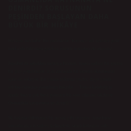
DENIRDI? SORUSUNUN
PEŞINDEN BAŞLAYAN DAHA
BÜYÜK BIR HIKÂYE
Herkese merhaba! Bu yazımızda “Kayınço adı nereden gelir”
hakkında bilinmesi gereken önemli noktaları ele alıyoruz.
İstanbul’da sabahları metroya binmek, insanı sadece bir yerden
bir yere götürmüyor; aynı zamanda bir toplum okumasının
içine de sokuyor. Bir yanda uykusuz yüzler, diğer yanda
telefon ekranına gömülmüş bakışlar… Tam o kalabalığın
içinde bazen çok basit görünen bir soru zihnime takılıyor:
Osmanlıda kaynanaya ne denirdi?
İlk bakışta dilbilimsel bir merak gibi duruyor. Ama biraz
kurcalayınca iş sadece kelimelerle sınırlı kalmıyor; aile