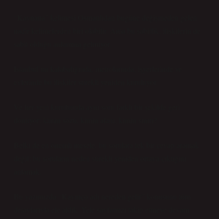
“Kaynana” kelimesi Osmanlıdan bugüne değişmeden gelen
nadir kelimelerden biri olabilir. Ama bu sabitlik, ilişkilerin de
sabit olduğu anlamına gelmiyor.
İstanbul’un kalabalığında, metrolarında, işyerlerinde ve
evlerinde bu ilişkiler sürekli yeniden kuruluyor.
Ve her yeni kurulumda aynı soru farklı bir şekilde geri
dönüyor: kimin sözü, kimin alanı, kimin sınırı?
Belki de en önemli mesele, bu sorulara tek bir cevap aramak
değil; bu soruların neden sürekli yeniden ortaya çıktığını
anlamak.
Bu yazımızda “Kayınço adı nereden gelir” konusunu tüm
detaylarıyla ele aldık. Yele sayfamızı takip etmeye devam