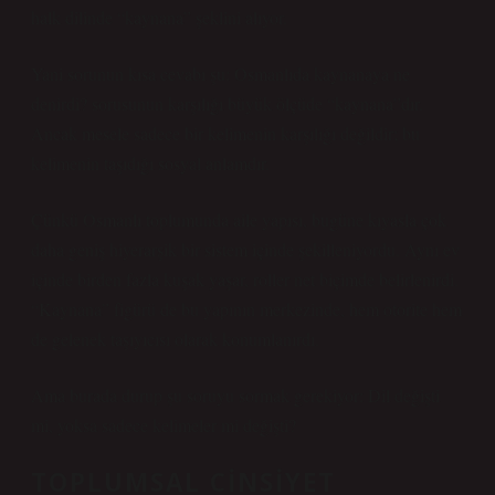
halk dilinde “kaynana” şeklini alıyor.
Yani sorunun kısa cevabı şu: Osmanlıda kaynanaya ne
denirdi? sorusunun karşılığı büyük ölçüde “kaynana”dır.
Ancak mesele sadece bir kelimenin karşılığı değildir; bu
kelimenin taşıdığı sosyal anlamdır.
Çünkü Osmanlı toplumunda aile yapısı, bugüne kıyasla çok
daha geniş hiyerarşik bir sistem içinde şekilleniyordu. Aynı ev
içinde birden fazla kuşak yaşar, roller net biçimde belirlenirdi.
“Kaynana” figürü de bu yapının merkezinde, hem otorite hem
de gelenek taşıyıcısı olarak konumlanırdı.
Ama burada durup şu soruyu sormak gerekiyor: Dil değişti
mi, yoksa sadece kelimeler mi değişti?
TOPLUMSAL CINSIYET