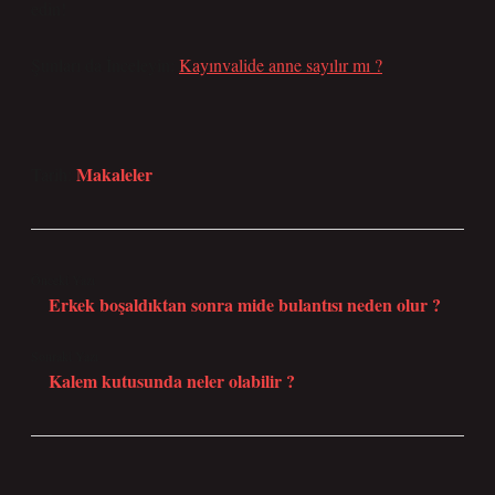
edin!
Şunları da İnceleyin:
Kayınvalide anne sayılır mı ?
Makaleler
Tarih:
Önceki Yazı
Erkek boşaldıktan sonra mide bulantısı neden olur ?
Sonraki Yazı
Kalem kutusunda neler olabilir ?