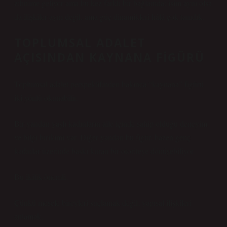
zihnime geliyor ama bu kez farklı bir bağlamda: isim aynı olsa
da ilişkiler aynı değil, ama güç dinamikleri hâlâ çok tanıdık.
TOPLUMSAL ADALET
AÇISINDAN KAYNANA FIGÜRÜ
Toplumsal adalet perspektifinden bakınca “kaynana” figürü
iki yönlü okunabilir.
Bir yandan yaşlı kadınların aile içinde sahip olduğu deneyim
ve bilgi birikimi var. Diğer yandan bu figür, bazen genç
kadınlar üzerinde baskı kuran bir otoriteye dönüşebiliyor.
Bu ikilik önemli.
Çünkü mesele bireyleri suçlamak değil; yapısal ilişkileri
anlamak.