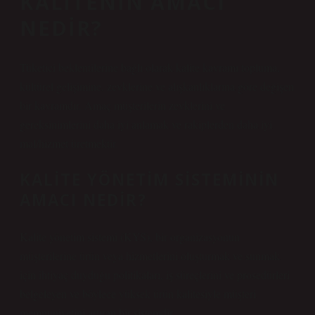
KALITENIN AMACI
NEDIR?
Tüketici beklentilerine bağlı olarak kalite kavramı topluma,
kültürel gelişimine, zevklerine ve alışkanlıklarına göre değişen
bir kavramdır. Amaç müşterilerin zevklerini ve
gereksinimlerini daha iyi anlamak ve rakiplerden daha iyi
mal/hizmet üretmektir.
KALITE YÖNETIM SISTEMININ
AMACI NEDIR?
Kalite yönetim sistemi (KYS), bir organizasyonun
müşterilerine ürün veya hizmetlerini oluşturmak ve sunmak
için ihtiyaç duyduğu politikaları, iş süreçlerini ve prosedürleri
belgeleyen ve böylece yüksek ürün kalitesiyle müşteri
memnuniyetini artıran bir sistemdir.