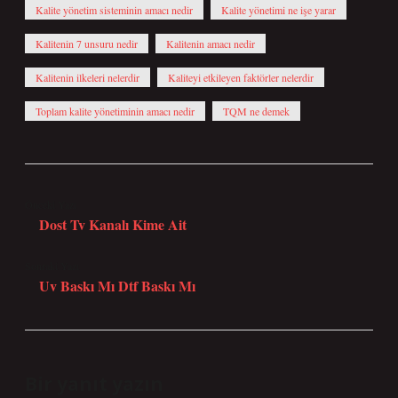
Kalite yönetim sisteminin amacı nedir
Kalite yönetimi ne işe yarar
Kalitenin 7 unsuru nedir
Kalitenin amacı nedir
Kalitenin ilkeleri nelerdir
Kaliteyi etkileyen faktörler nelerdir
Toplam kalite yönetiminin amacı nedir
TQM ne demek
Önceki Yazı
Dost Tv Kanalı Kime Ait
Sonraki Yazı
Uv Baskı Mı Dtf Baskı Mı
Bir yanıt yazın