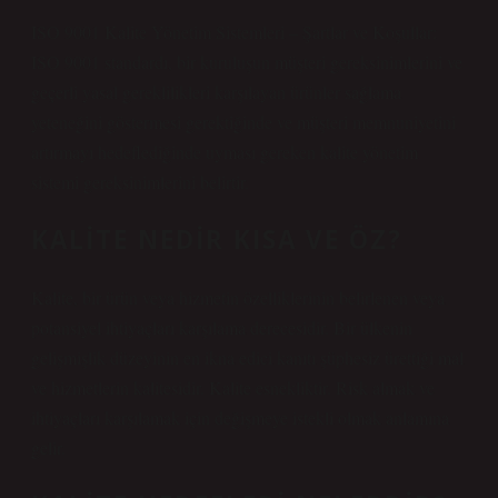
ISO 9001 Kalite Yönetim Sistemleri – Şartlar ve Koşullar:
ISO 9001 standardı, bir kuruluşun müşteri gereksinimlerini ve
geçerli yasal gereklilikleri karşılayan ürünler sağlama
yeteneğini göstermesi gerektiğinde ve müşteri memnuniyetini
artırmayı hedeflediğinde uyması gereken kalite yönetim
sistemi gereksinimlerini belirtir.
KALITE NEDIR KISA VE ÖZ?
Kalite, bir ürün veya hizmetin özelliklerinin belirlenen veya
potansiyel ihtiyaçları karşılama derecesidir. Bir ülkenin
gelişmişlik düzeyinin en ikna edici kanıtı şüphesiz ürettiği mal
ve hizmetlerin kalitesidir. Kalite esnekliktir. Risk almak ve
ihtiyaçları karşılamak için değişmeye istekli olmak anlamına
gelir.