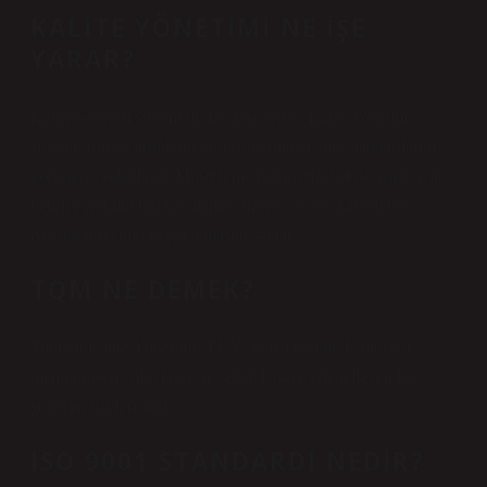
KALITE YÖNETIMI NE IŞE
YARAR?
Kalite yönetim sisteminin faydası nedir? Kalite yönetim
sistemi, işin ve ürünlerin tüm yönlerinde kalite standartlarını
korumaya odaklanır. Müşteri memnuniyetini oluşturmak için
belirli gereklilikleri karşılamak üzere yüksek kaliteli bir
işletme sürecinin uygulanmasını sağlar.
TQM NE DEMEK?
Toplam Kalite Yönetimi (TKY) temel tanımıyla müşteri
memnuniyeti yoluyla uzun vadeli başarıyı hedefleyen bir
yönetim yaklaşımıdır.
ISO 9001 STANDARDI NEDIR?