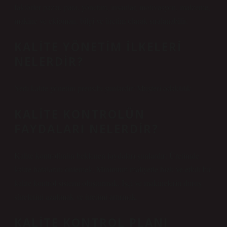
faktörler pazar, para, yönetim, insanlar, motivasyon, malzeme,
makine ve ekipman, bilgi ve üretim olarak sıralanabilir.
KALITE YÖNETIM ILKELERI
NELERDIR?
Yedi kalite yönetim prensibi şunlardır: Müşteri odaklılık.
KALITE KONTROLÜN
FAYDALARI NELERDIR?
Kalite kontrolünün beklenen faydaları şunlardır: Üretimde
kalite hatalarını önlemek, Minimum maliyetle hızlı ve etkili bir
kalite kontrol sistemi oluşturmak, İşçi ve makinelerin duruş
sürelerini azaltmak ve üretimi artırmak.
KALITE KONTROL PLANI