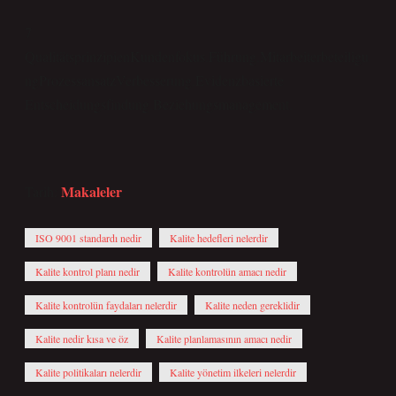
7
QualitätsprinzipienKundenfokus.Führung.Mitarbeiterbeteiligu
ngProzessansatzVerbesserung.Evidenzbasierte
Entscheidungsfindung.Beziehungsmanagement.
Makaleler
Tarih:
ISO 9001 standardı nedir
Kalite hedefleri nelerdir
Kalite kontrol planı nedir
Kalite kontrolün amacı nedir
Kalite kontrolün faydaları nelerdir
Kalite neden gereklidir
Kalite nedir kısa ve öz
Kalite planlamasının amacı nedir
Kalite politikaları nelerdir
Kalite yönetim ilkeleri nelerdir