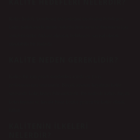
KALITE HEDEFLERI NELERDIR?
Kalite hedefi, kuruluşun üst yönetimi tarafından belirlenen,
kalite politikasıyla tutarlı, şirketin ilerlemesi ve büyümesi için
temel unsurlar dikkate alınarak belirlenen, sayısal olarak
ulaşılabilir bir ifadedir.
KALITE NEDEN GEREKLIDIR?
Kalite, bir işin genel standartları içinde en iyi iş
performansının tanıtımıdır. Birçok insanın hayatının kalite
sayesinde kolaylaştığı bilinmektedir. Bu nedenle kalite, hayatı
kolaylaştıran ve hayata biraz konfor getiren bir kalite olarak
bilinir.
KALITENIN ILKELERI
NELERDIR?