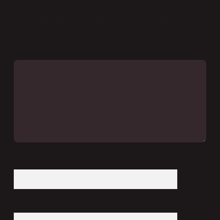
E-posta adresiniz yayınlanmayacak.
Gerekli alanlar
*
ile
işaretlenmişlerdir
Yorum
İsim*
E-Posta*