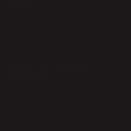
NEDIR?
Proses kalite kontrol planının amacı, prosesin kontrol altında
olup olmadığını belirlemek ve sapma durumunda gerekli
düzeltmelerin yapılmasını sağlamaktır. Giriş kalite kontrolü,
ara muayene ve son muayene için planlama yapmak
mümkündür.
KALITE POLITIKALARI
NELERDIR?
Kalite politikası, bir organizasyonun kalite hedeflerini ve
taahhütlerini ortaya koyan bir ifadedir. Kalite politikası,
müşteri memnuniyetini sağlama, sürekli iyileştirmeyi teşvik
etme ve yasal gerekliliklere uyma gibi hedefleri içerebilir.
Kalite yönetim sistemi ayrıca süreç yaklaşımını da içerir.