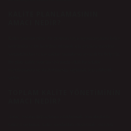
KALITE PLANLAMASININ
AMACI NEDIR?
Kalite yönetim planı, bir projenin veya organizasyonun kalite
hedeflerini ve bu hedeflere ulaşmak için gereken süreçleri,
sorumlulukları ve kaynakları tanımlayan ayrıntılı bir belgedir.
Bu plan, kalite yönetim sisteminin etkili bir şekilde
uygulanmasını ve sürdürülmesini sağlamak için rehberlik
sağlar.
TOPLAM KALITE YÖNETIMININ
AMACI NEDIR?
Amaç, pazarın ihtiyaçlarına odaklanmak, tüm alanlarda
kaliteyi sağlamak, kalite standartları oluşturmak, süreçleri