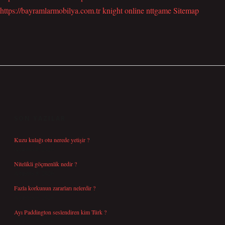
https://bayramlarmobilya.com.tr
knight online
nttgame
Sitemap
SIDEBAR
SON YAZILAR
Kuzu kulağı otu nerede yetişir ?
Ağustos 8, 2026
Nitelikli göçmenlik nedir ?
Ağustos 8, 2026
Fazla korkunun zararları nelerdir ?
Ağustos 6, 2026
Ayı Paddington seslendiren kim Türk ?
Ağustos 5, 2026