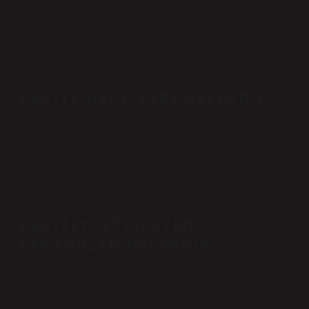
Kalitenin bazı tanımları kullanıcı temellidir. Bu tanımlar,
kalitenin kullanıcının bakış açısına ve algısına bağlı olduğunu
gösterir. Müşteri, kaliteyi ihtiyaçlarının karşılanması olarak
algılar.
KALITE HEDEFLERI NELERDIR?
Kalite hedefi, kuruluşun üst yönetimi tarafından belirlenen,
kalite politikasıyla tutarlı, şirketin ilerlemesi ve büyümesi için
temel unsurlar dikkate alınarak belirlenen, sayısal olarak
ulaşılabilir bir ifadedir.
KALITEYI ETKILEYEN
FAKTÖRLER NELERDIR?
Kaliteyi Etkileyen Faktörler Kaliteyi doğrudan etkileyen
faktörleri dokuz başlık altında incelemek mümkündür. Bu