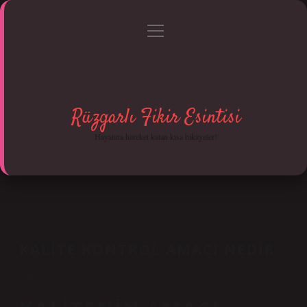
menüyü
Anasayfa
Gizlilik Politikası
Yasal Uyarı
aç
Hakkımızda
Rüzgarlı Fikir Esintisi
Hayatına hareket katan kısa hikayeler!
KALITE KONTROL AMACI NEDIR
Tarih: Aralık 22, 2024