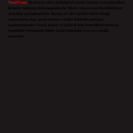
Yasal Uyarı:
Bu internet sitesi, herhangi bir marka, kurum veya şahıs şirketi
ile hiçbir bağlantısı bulunmamaktadır. Sitede yalnızca kendi hazırladığımız
makaleler paylaşılmaktadır. Burada yer alan içerikler haber niteliği
taşımamakta olup, gerçek kurum ve kişiler hakkında paylaşım
yapılmamaktadır. Gerçek kurum ve kişiler ile isim benzerlikleri tamamen
tesadüfidir. Sitemizdeki bilgiler taslak halindedir ve tavsiye niteliği
taşımazlar.
Sitemiz, 5651 Sayılı Kanun gereğince Bilgi Teknolojileri ve İletişim Kurumu
(BTK) tarafından onaylanmış bir Yer Sağlayıcı olarak hizmet vermektedir. Bu
nedenle, sitedeki içerikleri proaktif olarak denetleme veya araştırma
yükümlülüğümüz bulunmamaktadır. Ancak, üyelerimiz yazdıkları içeriklerin
sorumluluğunu taşımakta olup, siteye üye olarak bu sorumluluğu kabul etmiş
sayılırlar.
Hukuka ve yasal düzenlemelere aykırı olduğunu düşündüğünüz içerikleri,
backlinkpanelicomtr@gmail.com
adresine bildirmeniz halinde, ilgili içerikler yasal
süre içerisinde sitemizden kaldırılacaktır.