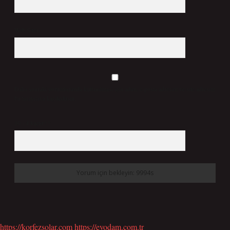
Web Sitesi
Daha sonraki yorumlarımda kullanılması için adım, e-posta adresim ve site adresim
bu tarayıcıya kaydedilsin.
10 - 4 kaçtır?
*
https://korfezsolar.com
https://evodam.com.tr