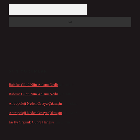
Arama
SON YORUMLAR
Babalar Günü Nün Anlamı Nedir
için
admin
Babalar Günü Nün Anlamı Nedir
için
Altan
Antropoloji Neden Ortaya Çıkmıştır
için
admin
Antropoloji Neden Ortaya Çıkmıştır
için
Ayaz
En Iyi Organik Gübre Hangisi
için
admin