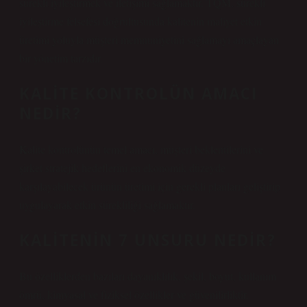
sürekli iyileştirmek ve iletişimi sağlamaktır. TQM, sürekli
iyileştirme felsefesi doğrultusunda kalitenin maliyet etkin
üretimi yoluyla müşteri memnuniyetini sağlamayı amaçlayan
bir yönetim tarzıdır.
KALITE KONTROLÜN AMACI
NEDIR?
Kalite kontrolünün temel amacı, müşteri beklentilerini ve
şirket stratejik hedeflerini en ekonomik düzeyde
karşılayabilecek ürünün üretimi için gerekli planları geliştirip
uygulayarak etkin sürekliliği sağlamaktır.
KALITENIN 7 UNSURU NEDIR?
Bu özelliklerden bazıları dayanıklılık, şekil, boyut, kullanım
ömrü, kimyasal ve fiziksel özellikler ve güvenilirliktir.