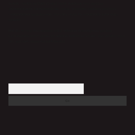
nedenle, sitedeki içerikleri proaktif olarak denetleme veya araştırma
yükümlülüğümüz bulunmamaktadır. Ancak, üyelerimiz yazdıkları içeriklerin
sorumluluğunu taşımakta olup, siteye üye olarak bu sorumluluğu kabul etmiş
sayılırlar.
Hukuka ve yasal düzenlemelere aykırı olduğunu düşündüğünüz içerikleri,
backlinkpanelicomtr@gmail.com
adresine bildirmeniz halinde, ilgili içerikler yasal
süre içerisinde sitemizden kaldırılacaktır.
Arama