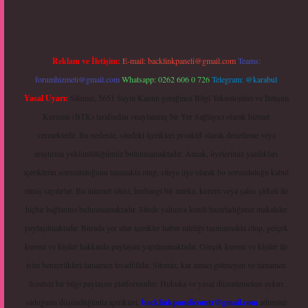
Reklam ve İletişim:
E-mail:
backlinkpaneli@gmail.com
Teams:
forumhizmeti@gmail.com
Whatsapp: 0262 606 0 726
Telegram: @karabul
Yasal Uyarı:
Sitemiz, 5651 Sayılı Kanun gereğince Bilgi Teknolojileri ve İletişim
Kurumu (BTK) tarafından onaylanmış bir Yer Sağlayıcı olarak hizmet
vermektedir. Bu nedenle, sitedeki içerikleri proaktif olarak denetleme veya
araştırma yükümlülüğümüz bulunmamaktadır. Ancak, üyelerimiz yazdıkları
içeriklerin sorumluluğunu taşımakta olup, siteye üye olarak bu sorumluluğu kabul
etmiş sayılırlar. Bu internet sitesi, herhangi bir marka, kurum veya şahıs şirketi ile
hiçbir bağlantısı bulunmamaktadır. Sitede yalnızca kendi hazırladığımız makaleler
paylaşılmaktadır. Burada yer alan içerikler haber niteliği taşımamakta olup, gerçek
kurum ve kişiler hakkında paylaşım yapılmamaktadır. Gerçek kurum ve kişiler ile
isim benzerlikleri tamamen tesadüfidir. Sitemiz, kar amacı gütmeyen ve tamamen
ücretsiz bir bilgi paylaşım platformudur. Hukuka ve yasal düzenlemelere aykırı
olduğunu düşündüğünüz içerikleri,
backlinkpanelicomtr@gmail.com
adresine