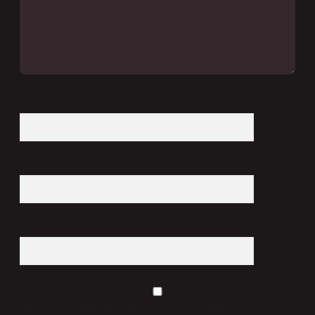
İsim*
E-Posta*
Web Sitesi
Daha sonraki yorumlarımda kullanılması için adım, e-posta adresim ve site adresim