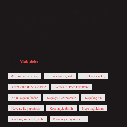
Bildiğiniz gibi keçenin büyük avantajları ve güzel özellikleri
var. Benim için önemli olan tarafı, Türkler tarafından tüm
dünyaya yayılmış geleneksel bir zanaat olmasıdır. Ayrıca keçe
çok sağlıklı bir malzemedir.
Makaleler
Tarih:
03 mm ne kadar saç
1 rulo keçe kaç m2
1 top keçe kaç kg
3 mm kalınlık ne kadardır
Geotekstil keçe kaç metre
Kalın keçe ne kadar
Keçe çeşitleri nelerdir
Keçe kaç cm
Keçe ne ile yapıştırılır
Keçe neyle dikilir
Keçe sağlıklı mı
Keçe seçimi nasıl yapılır
Keçe suya dayanıklı mı