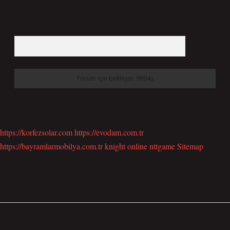
bu tarayıcıya kaydedilsin.
6 + 2 kaçtır?
*
https://korfezsolar.com
https://evodam.com.tr
https://bayramlarmobilya.com.tr
knight online
nttgame
Sitemap