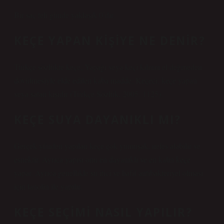
Bir saç teli günde yaklaşık 0’dır.
KEÇE YAPAN KIŞIYE NE DENIR?
Türkçe sözlükte keçe; Yapağı veya keçi kılının el değmeden
dövülmesiyle elde edilen kaba madde; Keçeci, keçe yapan
veya satan kişidir (Türkçe Sözlük, 2005: 1125).
KEÇE SUYA DAYANIKLI MI?
Gerçek yünden yapılan keçe çok yumuşak, nefes alabilir ve
esnektir. Ayrıca yapısı onu en dayanıklı ve en kalın keçe
yapar. Ayrıca genellikle su itici ve hafif antibakteriyel olması
için lanolin ile yapılır.
KEÇE SEÇIMI NASIL YAPILIR?