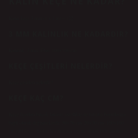
KALIN KEÇE NE KADAR?
Kalın keçe 3 mm (1 x 1 m) – 122.
3 MM KALINLIK NE KADARDIR?
Kalınlık: 3 mm. Ebat: 100×100 cm.
KEÇE ÇEŞITLERI NELERDIR?
Keçe çeşitleri nelerdir?
KEÇE KAÇ CM?
Keçe fiyatları birçok faktöre, özellikle de ürünün boyutlarına
bağlı olarak değişmektedir. 50×70 cm, 20×30 cm, 100×100
cm gibi keçe ebatları her ihtiyaca uygun olarak bulunmakta ve