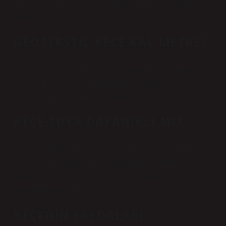
Silikon yapıştırıcılar suya dayanıklı ve daha dayanıklı bağlar
için idealdir.
GEOTEKSTIL KEÇE KAÇ METRE?
– Ölçüleri 2 m x 100 m olup, bir topun yaklaşık ağırlığı 30
kg’dır. – Kenarlardan 10 cm bindirilerek uygulanır. –
Stoklarımızda her zaman mevcuttur.
KEÇE SUYA DAYANIKLI MI?
Gerçek yünden yapılan keçe çok yumuşak, nefes alabilir ve
esnektir. Ayrıca yapısı onu en dayanıklı ve en kalın keçe
yapar. Ayrıca, genellikle su itici ve hafif antibakteriyel olması
için lanolin ile yapılır.
KEÇENIN FAYDALARI