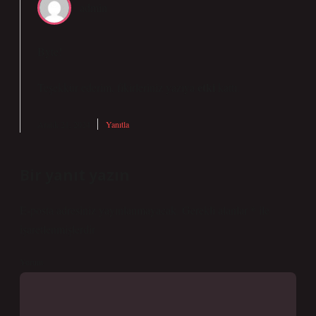
admin
Byte!
etki
Teşekkür ederim, fikirleriniz yazıya
kattı.
Aralık 21, 2024
Yanıtla
Bir yanıt yazın
E-posta adresiniz yayınlanmayacak.
Gerekli alanlar
*
ile
işaretlenmişlerdir
Yorum