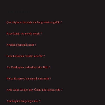
SIDEBAR
SON YAZILAR
Çok düşünme hastalığı için hangi doktora gidilir ?
Ağustos 9, 2026
Kuzu kulağı otu nerede yetişir ?
Ağustos 8, 2026
Nitelikli göçmenlik nedir ?
Ağustos 8, 2026
Fazla korkunun zararları nelerdir ?
Ağustos 6, 2026
Ayı Paddington seslendiren kim Türk ?
Ağustos 5, 2026
Burcu Esmersoy’un gençlik sırrı nedir ?
Ağustos 4, 2026
Arda Güler Golden Boy Ödülü’nde kaçıncı oldu ?
Ağustos 4, 2026
Alüminyum hangi boya tutar ?