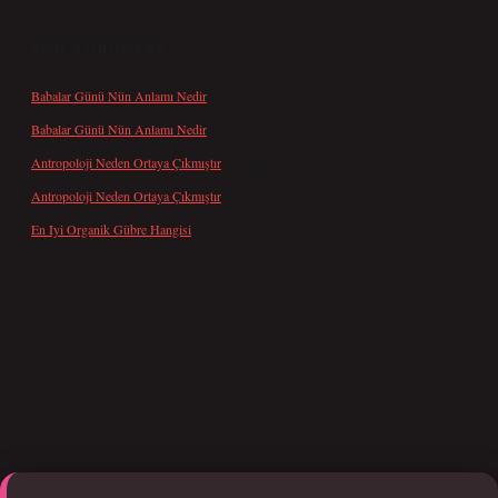
SON YORUMLAR
Babalar Günü Nün Anlamı Nedir
için
admin
Babalar Günü Nün Anlamı Nedir
için
Altan
Antropoloji Neden Ortaya Çıkmıştır
için
admin
Antropoloji Neden Ortaya Çıkmıştır
için
Ayaz
En Iyi Organik Gübre Hangisi
için
admin
i giriş