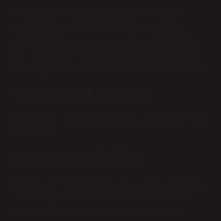
• Contanın çalıştığı mil yüzeyinin sertliği 45-55 HRC
olmalıdır. Ortam hızı 4 m/s’den fazla ise en az 55 HRC
olmalıdır. Millerin yüzey pürüzlülüğü Ra = 0,2 – 0,8, Rz =
1,0 – 5,0 Rmax = 6,30 mikron olmalıdır. Yuvalardaki yüzey
pürüzlülüğü Ra=1,6 – 6,3, Rz = 10 – 20 Rmax = 25 olmalıdır.
1 RULO KEÇE KAÇ M2?
RULO KEÇE (HALI ALTI) Standart üretimimiz 1000 gr, 2 x
25 metredir.
KEÇE NEYLE DIKILIR?
Bağlama için genellikle akrilik bazlı yapıştırıcılar tercih edilir.
Ayrıca silikon bazlı yapıştırıcılar da kullanılabilir. Akrilik
yapıştırıcılar keçe ile uyumlu oldukları için tercih edilir.