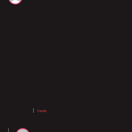
Metnin dili akıcı; Kalın Keçe Metresi Ne Kadar teknik
yönleriyle biraz daha detaylandırılabilirdi. Bunu okurken not
aldığım kısa bir ayrıntı var: Keçe yerine ne kullanılabilir?
Keçe yerine kullanılabilecek alternatifler şunlardır: Kaymaz
pedler : Mobilyaların kaymasını engellemek için kullanılabilir.
Silikon tabanlı koruyucular : Mobilyaların zemin üzerinde
stabil durmasını sağlar. Plastik ayaklar : Mobilyaların altına
yerleştirilerek hem kaymayı hem de çizilmeyi önler. Kumaş
tutkalı : Keçeyi farklı malzemelere yapıştırmak için
kullanılabilir. Nonwoven keçesi : Farklı özelliklere sahip olup,
keçeye benzer işlevler görür.
Aralık 21, 2024
Yanıtla