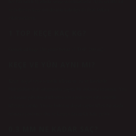
her biri farklı fiyatlarla satışa sunulmaktadır. Aynı şekilde kıl
ve polyester keçe ürünlerinin kalınlığı da fiyat farkını
etkilemektedir.
1 TOP KEÇE KAÇ KG?
Geotekstil keçe 150 gr/m² beyaz (1 TOP: 200 m2)
KEÇE VE YÜN AYNI MI?
Keçe, doğal veya sentetik liflerin su, ısı ve hareketle
birleştirilmesiyle oluşturulan yoğun bir dokusuz kumaştır. Yün
ve kaşmir gibi doğal liflerden veya polyester gibi sentetik
liflerden yapılır. Yünde bulunan doğal yağlar lifleri bir arada
tutmaya yardımcı olur ve keçeyi dayanıklı hale getirir.
0.3 MM NE KADAR SAÇ?