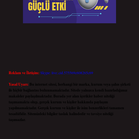
Reklam ve İletişim:
Skype: live:.cid.575569c608265c69
Yasal Uyarı:
Bu internet sitesi, herhangi bir marka, kurum veya şahıs şirketi
ile hiçbir bağlantısı bulunmamaktadır. Sitede yalnızca kendi hazırladığımız
makaleler paylaşılmaktadır. Burada yer alan içerikler haber niteliği
taşımamakta olup, gerçek kurum ve kişiler hakkında paylaşım
yapılmamaktadır. Gerçek kurum ve kişiler ile isim benzerlikleri tamamen
tesadüfidir. Sitemizdeki bilgiler taslak halindedir ve tavsiye niteliği
taşımazlar.
Sitemiz, 5651 Sayılı Kanun gereğince Bilgi Teknolojileri ve İletişim Kurumu
(BTK) tarafından onaylanmış bir Yer Sağlayıcı olarak hizmet vermektedir. Bu