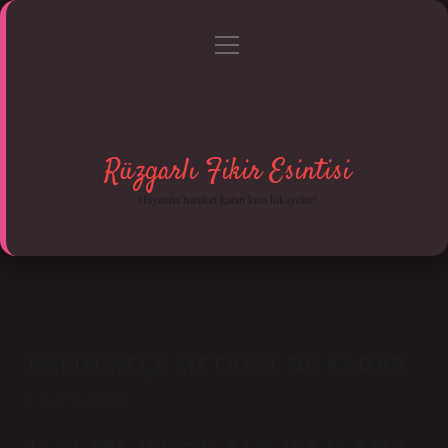
menüyü
Anasayfa
Gizlilik Politikası
Yasal Uyarı
aç
Hakkımızda
Rüzgarlı Fikir Esintisi
Hayatına hareket katan kısa hikayeler!
KALIN KEÇE METRESI NE KADAR
Tarih: Eylül 24, 2024