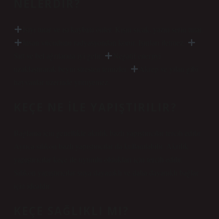
NELERDIR?
Isıyı tutar ve ısı kaybını önler. Kışın sıcak, yazın serin tutar.
İnsan vücudunu radyasyondan korur. Işınları iletmez.
Sırt ve bel ağrılarına iyi gelir.
Negatif enerjiyi
uzaklaştırarak beyni stresten temizler.
Akrep ve yılan gibi
hayvanlar üzerinde yürüyemez.
KEÇE NE ILE YAPIŞTIRILIR?
Bağlama için genellikle akrilik bazlı yapıştırıcılar tercih edilir.
Ayrıca silikon bazlı yapıştırıcılar da kullanılabilir. Akrilik
yapıştırıcılar keçe ile uyumlu oldukları için tercih edilir.
Silikon yapıştırıcılar suya dayanıklı ve daha dayanıklı bağlar
için idealdir.
KEÇE SAĞLIKLI MI?