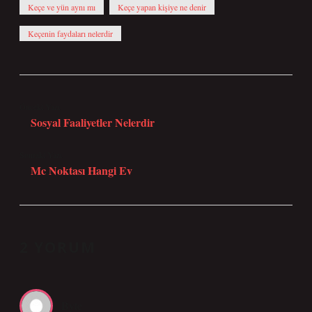
Keçe ve yün aynı mı
Keçe yapan kişiye ne denir
Keçenin faydaları nelerdir
Önceki Yazı
Sosyal Faaliyetler Nelerdir
Sonraki Yazı
Mc Noktası Hangi Ev
2 YORUM
Byte