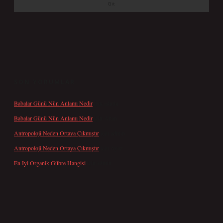
SON YORUMLAR
Babalar Günü Nün Anlamı Nedir
için
admin
Babalar Günü Nün Anlamı Nedir
için
Altan
Antropoloji Neden Ortaya Çıkmıştır
için
admin
Antropoloji Neden Ortaya Çıkmıştır
için
Ayaz
En Iyi Organik Gübre Hangisi
için
admin