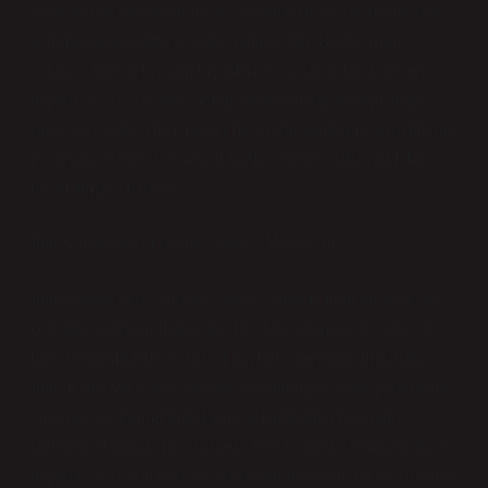
Artık şehirleşmenin etkisiyle, apartmanlar ve dar alanlar iftar
sofralarının kurulduğu yerler haline geldi. Bu değişim,
yalnızca bireysel yaşam biçimlerine yansıyan bir dönüşüm
değildi. Aynı zamanda toplumsal değerlerin de değişimine
işaret ediyordu. Aile içindeki bireylerin etkileşimi, mahallenin
paylaşma geleneği ve sosyal bağlar giderek daha farklı bir
biçim almaya başladı.
İftar Sofralarında Olanlar: Sadece Yemek mi?
İftarda neler olur? Sorusu, sadece yemekle ilgili bir sorudan
çok daha fazlasını ifade eder. Bu, bir toplumun değerleriyle,
bireysel kimliklerle ve sosyal bağlarla doğrudan ilişkilidir.
İftar, Ramazan ayında dini bir sorumluluğu yerine getirmenin
yanı sıra, toplumsal ilişkilerin güçlendirildiği bir andır.
Geleneksel olarak, iftar sofrası sadece yemek yemekten ibaret
değildir; aynı zamanda paylaşılan bir deneyim, bir araya gelen