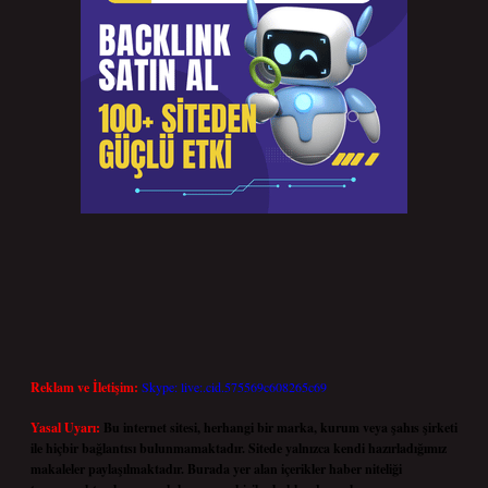
Reklam ve İletişim:
Skype: live:.cid.575569c608265c69
Yasal Uyarı:
Bu internet sitesi, herhangi bir marka, kurum veya şahıs şirketi
ile hiçbir bağlantısı bulunmamaktadır. Sitede yalnızca kendi hazırladığımız
makaleler paylaşılmaktadır. Burada yer alan içerikler haber niteliği