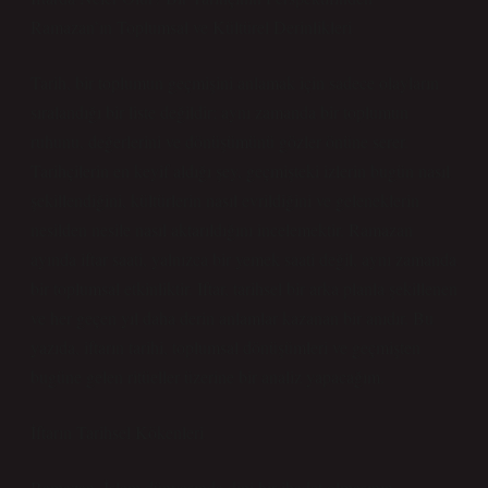
Ramazan’ın Toplumsal ve Kültürel Derinlikleri
Tarih, bir toplumun geçmişini anlamak için sadece olayların
sıralandığı bir liste değildir; aynı zamanda bir toplumun
ruhunu, değerlerini ve dönüşümünü gözler önüne serer.
Tarihçilerin en keyif aldığı şey, geçmişteki izlerin bugün nasıl
şekillendiğini, kültürlerin nasıl evrildiğini ve geleneklerin
nesilden nesile nasıl aktarıldığını incelemektir. Ramazan
ayında iftar saati, yalnızca bir yemek saati değil, aynı zamanda
bir toplumsal etkinliktir. Iftar, tarihsel bir arka planla şekillenen
ve her geçen yıl daha derin anlamlar kazanan bir anıdır. Bu
yazıda, iftarın tarihi, toplumsal dönüşümleri ve geçmişten
bugüne gelen ritüeller üzerine bir analiz yapacağım.
İftarın Tarihsel Kökenleri
Ramazan, İslam dünyasında dini bir ibadet olmasının