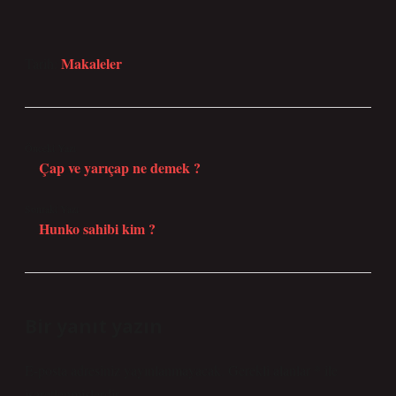
Makaleler
Tarih:
Önceki Yazı
Çap ve yarıçap ne demek ?
Sonraki Yazı
Hunko sahibi kim ?
Bir yanıt yazın
E-posta adresiniz yayınlanmayacak.
Gerekli alanlar
*
ile
işaretlenmişlerdir