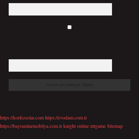
Daha sonraki yorumlarımda kullanılması için adım, e-posta adresim ve site adresim
bu tarayıcıya kaydedilsin.
5 + 3 kaçtır?
*
https://korfezsolar.com
https://evodam.com.tr
https://bayramlarmobilya.com.tr
knight online
nttgame
Sitemap