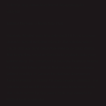
fazlasıdır; aynı zamanda toplumsal dayanışmanın bir
örneğidir.
Kültürel Değişim ve İftarın Yeni Yüzü
Günümüz İstanbul’unda iftar, daha farklı bir boyut kazanmış
durumda. Sosyal medyanın etkisiyle, iftar sofraları sadece
gerçek dünyada değil, dijital platformlarda da yerini almıştır.
İftar fotoğrafları, sosyal medyada hızla yayılarak, daha geniş
kitlelere ulaşır. Bu, geleneksel bir paylaşma biçiminin modern
bir ifade şekli haline gelmiştir. İftar sofraları, aynı zamanda
kültürel çeşitliliği de yansıtan bir platforma dönüşmüştür.
Farklı kültürlerin ve dinlerin bir arada yaşadığı şehirlerde, iftar
sofraları çeşitli mutfak kültürlerini tanıma fırsatı sunar. Yani,
iftar sofrası sadece bir dini pratiği değil, aynı zamanda bir
kültürel keşfi de simgeler.