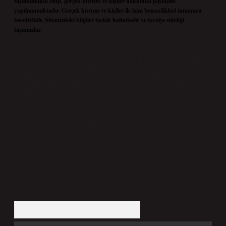
taşımamakta olup, gerçek kurum ve kişiler hakkında paylaşım
yapılmamaktadır. Gerçek kurum ve kişiler ile isim benzerlikleri tamamen
tesadüfidir. Sitemizdeki bilgiler taslak halindedir ve tavsiye niteliği
taşımazlar.
Sitemiz, 5651 Sayılı Kanun gereğince Bilgi Teknolojileri ve İletişim Kurumu
(BTK) tarafından onaylanmış bir Yer Sağlayıcı olarak hizmet vermektedir. Bu
nedenle, sitedeki içerikleri proaktif olarak denetleme veya araştırma
yükümlülüğümüz bulunmamaktadır. Ancak, üyelerimiz yazdıkları içeriklerin
sorumluluğunu taşımakta olup, siteye üye olarak bu sorumluluğu kabul etmiş
sayılırlar.
Hukuka ve yasal düzenlemelere aykırı olduğunu düşündüğünüz içerikleri,
backlinkpanelicomtr@gmail.com
adresine bildirmeniz halinde, ilgili içerikler yasal
süre içerisinde sitemizden kaldırılacaktır.
Arama