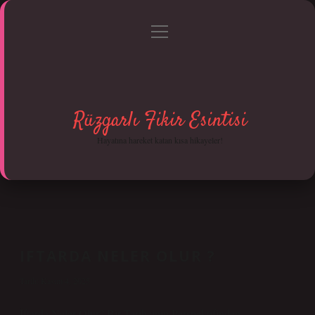
menüyü
Anasayfa
Gizlilik Politikası
Yasal Uyarı
aç
Hakkımızda
Rüzgarlı Fikir Esintisi
Hayatına hareket katan kısa hikayeler!
IFTARDA NELER OLUR ?
Tarih: Kasım 4, 2025
İftarda Neler Olur? Bir Tarihçinin Perspektifinden