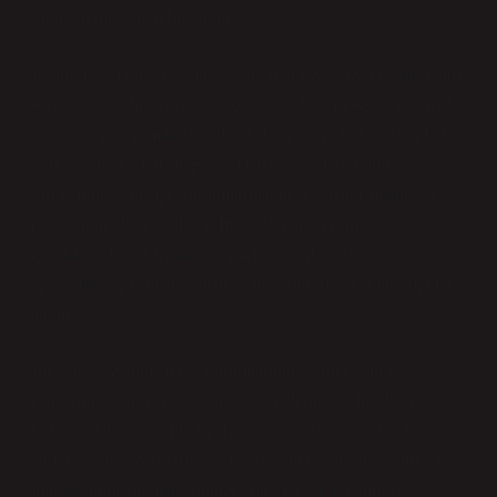
insanları birleştiren bir anıdır.
İstanbul’daki büyük camilerde, iftarlar geleneksel olarak geniş
sofralarla yapılır. Ancak bu sofralar sadece fiziksel bir yemek
sunmaz. Aynı zamanda toplumsal değerleri, kültürel bağları ve
dini sorumlulukları simgeler. Mahalle iftarları, komşuluk
ilişkilerinin pekiştiği, yardımlaşmanın ve dayanışmanın ön
plana çıktığı bir etkinliktir. İftar vakti, aynı zamanda
çocukların büyüklerinden, gençlerin yaşlılardan
öğrenebileceği, ailenin, mahallelinin birbirine yakınlaştığı bir
anıdır.
Bu süreç, özellikle hayır kurumlarının, derneklerin ve
camilerin organizasyonlarında da gözlemlenir. İftarlar, bazen
sadece ailelere yönelik değil, tüm topluma hitap eden bir
etkinlik haline gelir. Bugün, bir yardım kuruluşu aracılığıyla
iftar dağıtımı yapmak, yalnızca bir yiyecek ikramından