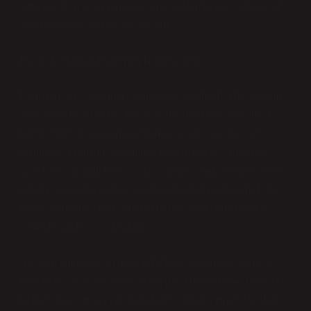
yıllarına değil, aynı zamanda Arap toplumlarının geleneksel
misafirperverlik anlayışına dayanır.
İftarın Toplumsal Dönüşüm İçindeki Yeri
Ramazan ayı, toplumsal yapıların da şekillendiği bir dönemi
işaret eder. İftar saatleri, her ne kadar dini bir ibadet olarak
kabul edilse de, zamanla toplumun sosyal yapısına göre
evrilmiştir. Osmanlı döneminde iftarlar, büyük camilerde,
saraylarda, mahallelerde ya da açık hava mekanlarında geniş
kitleler tarafından birlikte yapılan etkinliklerdi. İstanbul gibi
büyük şehirlerde, iftar sofraları bazen sokaklarda kurulur,
yemekler topluca paylaşılırdı.
Ancak Cumhuriyet’in ilanıyla birlikte, toplumsal yapılar ve
bireylerin yaşam biçimleri de değişti. Modernleşme süreciyle
birlikte, iftar geleneği de daha bireysel hale gelmeye başladı.