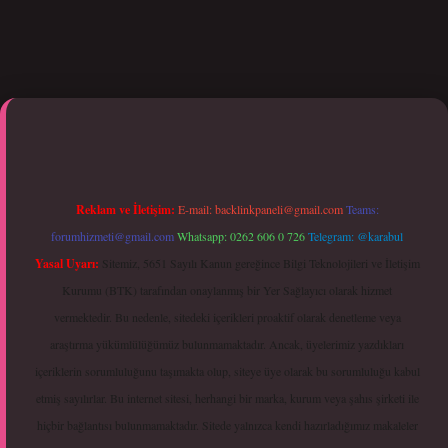
tci giriş
Reklam ve İletişim:
E-mail:
backlinkpaneli@gmail.com
Teams:
forumhizmeti@gmail.com
Whatsapp: 0262 606 0 726
Telegram: @karabul
Yasal Uyarı:
Sitemiz, 5651 Sayılı Kanun gereğince Bilgi Teknolojileri ve İletişim
Kurumu (BTK) tarafından onaylanmış bir Yer Sağlayıcı olarak hizmet
vermektedir. Bu nedenle, sitedeki içerikleri proaktif olarak denetleme veya
araştırma yükümlülüğümüz bulunmamaktadır. Ancak, üyelerimiz yazdıkları
içeriklerin sorumluluğunu taşımakta olup, siteye üye olarak bu sorumluluğu kabul
etmiş sayılırlar. Bu internet sitesi, herhangi bir marka, kurum veya şahıs şirketi ile
hiçbir bağlantısı bulunmamaktadır. Sitede yalnızca kendi hazırladığımız makaleler