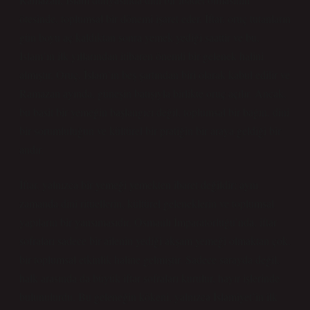
ötesinde, toplumsal bir dönemi işaret eder. İftar, oruç tutanların
gün boyu aç kaldıktan sonra yemek yediği saattir ve bu,
İslam’ın ilk yıllarından itibaren önemli bir gelenek halini
almıştır. Oruç, İslam’ın beş şartından biri olarak kabul edilir ve
Ramazan ayında, güneşin batışıyla birlikte oruç açılır. Ancak,
bu basit bir yemeğin başlangıcı değil, toplumsal bir bağın, dini
bir sorumluluğun ve kültürel bir pratiğin bir araya geldiği bir
andır.
İftar, yalnızca bir yemeği yemekten ibaret değildir; aynı
zamanda dinî ritüellerin, kültürel geleneklerin ve toplumsal
yapıların bir yansımasıdır. Osmanlı İmparatorluğu’nda, iftar
sofraları sadece bir ailenin yediği akşam yemeği olmaktan çok,
bir toplumsal etkinlik haline gelmiştir. Sadece sarayda değil,
halk arasında da büyük iftar sofraları kurulur, hayır işlerinde
bulunulurdu. Bu geleneğin kökeni, yalnızca İslamiyet’in ilk