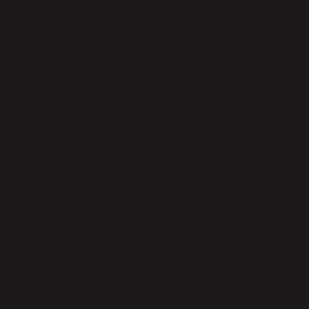
Sonuç Olarak
İftarda neler olur? Sadece yemek yemek değil, bir toplumu
birleştiren, değerleri yaşatan ve geçmişle bugünü bağlayan bir
deneyim yaşanır. Iftar sofraları, kültürel geleneklerin,
toplumsal yapının ve dini sorumlulukların iç içe geçtiği
alanlardır. Geçmişteki iftarlar ile bugünkü iftarlar arasındaki
benzerlikler ve farklar, toplumsal dönüşümün bir yansımasıdır.
Bugün de, iftar sofraları toplumun birbirine yakınlaştığı,
dayanışmanın arttığı ve değerlerin pekiştiği özel bir andır.
Okuyucularımı, geçmişle bugünün paralelliklerini düşünmeye
davet ediyorum. İftar sofraları ve bu sofralarda yaşanan
deneyimler, sizin toplumunuzda nasıl şekilleniyor? Geçmişteki
iftar geleneklerinin bugünkü yaşantınızla nasıl bir bağlantısı
var?