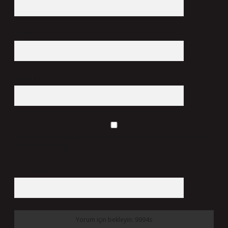
E-Posta*
Web Sitesi
Daha sonraki yorumlarımda kullanılması için adım, e-posta adresim ve site adresim
bu tarayıcıya kaydedilsin.
10 - 4 kaçtır?
*