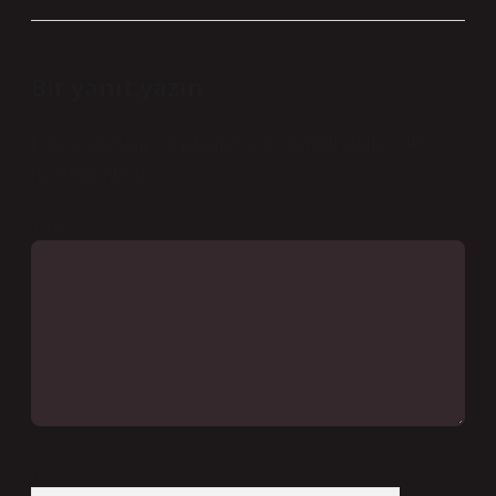
Bir yanıt yazın
E-posta adresiniz yayınlanmayacak.
Gerekli alanlar
*
ile
işaretlenmişlerdir
Yorum
İsim*