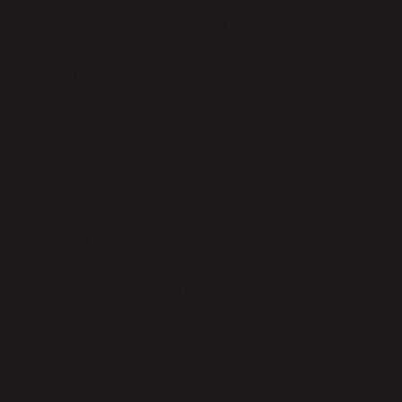
Örneğin, Orhan Pamuk’un “Beyaz Kale” romanını
düşündüğümüzde, mekânın bir karakter gibi işlendiğini
görürüz. Hangi ilçede olduğu sorusuna karşılık, İçişleri
Bakanlığı’nın mekanı da bir metafor haline gelir. Bakanlık,
toplumla devletin, yönetimle halkın ilişkisini gösteren bir
temsilci olabilir. Bürokrasi ve halk arasındaki ilişki, bazen bir
“içsel savaş” gibi şekillenir. İşte burada, mekân sadece bir yer
değil, bir durumu ve bir ilişkiyi tanımlar.
Bir yazar, “İçişleri Bakanlığı hangi ilçede?” sorusunu
sorduğunda, bununla birlikte bürokrasiye dair toplumdaki
derin memnuniyetsizlikleri, bir yönetim anlayışını sorgulayan
bir alt metni de açığa çıkartıyor olabilir. Bu soru, aslında “bu
devletin vicdanı nerede?” ya da “toplumla hangi bağ
üzerinden ilişki kuruluyor?” gibi derin sorulara dönüşebilir.
Edebiyatın bizlere sunduğu bu okuma yeteneği, aslında