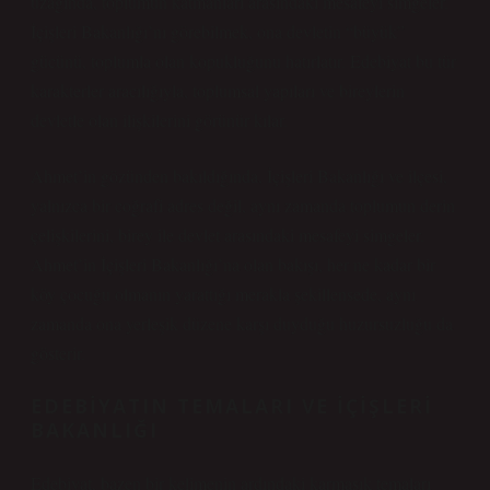
uzağında, toplumun katmanları arasındaki mesafeyi simgeler.
İçişleri Bakanlığı’nı görebilmek, ona devletin “büyük”
gücünü, toplumla olan kopukluğunu hatırlatır. Edebiyat bu tür
karakterler aracılığıyla, toplumsal yapıları ve bireylerin
devletle olan ilişkilerini görünür kılar.
Ahmet’in gözünden bakıldığında, İçişleri Bakanlığı ve ilçesi,
yalnızca bir coğrafi adres değil, aynı zamanda toplumun derin
çelişkilerini, birey ile devlet arasındaki mesafeyi simgeler.
Ahmet’in İçişleri Bakanlığı’na olan bakışı, her ne kadar bir
köy çocuğu olmanın yarattığı merakla şekillensede, aynı
zamanda ona yerleşik düzene karşı duyduğu huzursuzluğu da
gösterir.
EDEBIYATIN TEMALARI VE İÇIŞLERI
BAKANLIĞI
Edebiyat, bazen bir kelimenin ardındaki karmaşık temaları