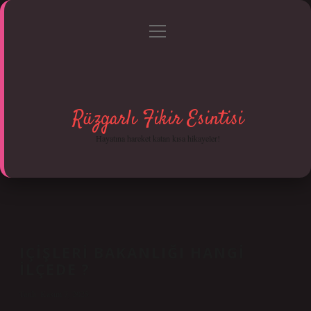
menüyü
Anasayfa
Gizlilik Politikası
Yasal Uyarı
aç
Hakkımızda
Rüzgarlı Fikir Esintisi
Hayatına hareket katan kısa hikayeler!
IÇIŞLERI BAKANLIĞI HANGI
ILÇEDE ?
Tarih: Kasım 7, 2025