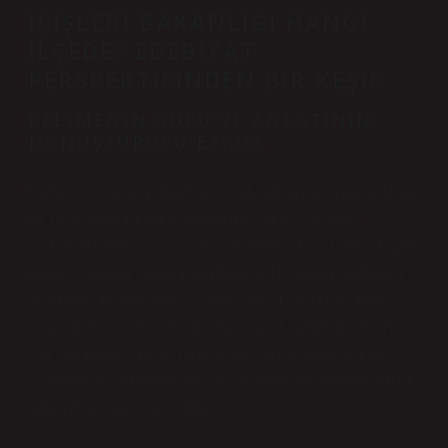
İÇIŞLERI BAKANLIĞI HANGI
İLÇEDE? EDEBIYAT
PERSPEKTIFINDEN BIR KEŞIF
KELIMENIN GÜCÜ VE ANLATININ
DÖNÜŞTÜRÜCÜ ETKISI
Edebiyatçı olarak, kelimelere ve anlamlarına her zaman derin
bir saygı duymuşumdur. Kelimeler, yalnızca iletişimi
sağlamakla kalmaz, aynı zamanda zihinlerde ve kalplerde izler
bırakır, varlıkları yeniden şekillendirir. Her kelime bir kapıyı
aralar, her anlatı bir dünyayı inşa eder. “İçişleri Bakanlığı
hangi ilçede?” sorusu da ilk bakışta sıradan bir bilgi arayışı
gibi görünebilir. Ancak bu basit soruyu bir edebiyatçının
gözünden değerlendirdiğimizde, derinlikli ve çok katmanlı bir
anlam dünyasına dönüşebilir.