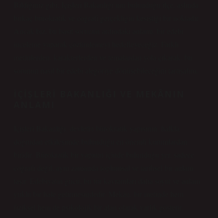
Bildiğiniz gibi, İçişleri Bakanlığı’nın bulunduğu ilçe, aslında
birkaç bürokratik ve coğrafi gerçekliğin kesiştiği bir noktadır.
Ancak biz, bu basit sorunun ardındaki anlamı, bir edebi
inceleme yaparak çözümlemeyi hedefleyeceğiz. Farklı
metinlerden, karakterlerden ve temalardan yola çıkarak, bu
sorunun nasıl bir edebi alegoriye dönüşebileceğini tartışalım.
İÇIŞLERI BAKANLIĞI VE MEKÂNIN
ANLAMI
İçişleri Bakanlığı, devletin bürokratik yapısının, halkla
doğrudan etkileşimde bulunduğu en önemli kurumlardan
biridir. Bürokratik bir yapının içinde bulunduğu yer, sadece
coğrafi değil, aynı zamanda toplumsal ve tarihsel bir anlam
taşır. Edebiyatın gücü, bu tür kavramları daha soyut ve anlam
yüklü bir hale getirmesindedir. Mekân, bir metinde hem
fiziksel hem de psikolojik bir alan olarak varlık gösterir.