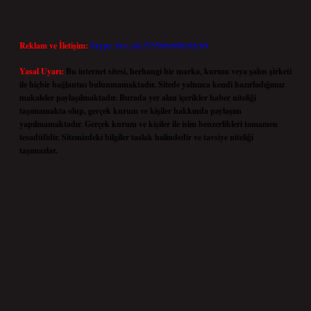
Reklam ve İletişim:
Skype: live:.cid.575569c608265c69
Yasal Uyarı:
Bu internet sitesi, herhangi bir marka, kurum veya şahıs şirketi
ile hiçbir bağlantısı bulunmamaktadır. Sitede yalnızca kendi hazırladığımız
makaleler paylaşılmaktadır. Burada yer alan içerikler haber niteliği
taşımamakta olup, gerçek kurum ve kişiler hakkında paylaşım
yapılmamaktadır. Gerçek kurum ve kişiler ile isim benzerlikleri tamamen
tesadüfidir. Sitemizdeki bilgiler taslak halindedir ve tavsiye niteliği
taşımazlar.
Sitemiz, 5651 Sayılı Kanun gereğince Bilgi Teknolojileri ve İletişim Kurumu
(BTK) tarafından onaylanmış bir Yer Sağlayıcı olarak hizmet vermektedir. Bu
nedenle, sitedeki içerikleri proaktif olarak denetleme veya araştırma
yükümlülüğümüz bulunmamaktadır. Ancak, üyelerimiz yazdıkları içeriklerin
sorumluluğunu taşımakta olup, siteye üye olarak bu sorumluluğu kabul etmiş
sayılırlar.
Hukuka ve yasal düzenlemelere aykırı olduğunu düşündüğünüz içerikleri,
backlinkpanelicomtr@gmail.com
adresine bildirmeniz halinde, ilgili içerikler yasal
süre içerisinde sitemizden kaldırılacaktır.