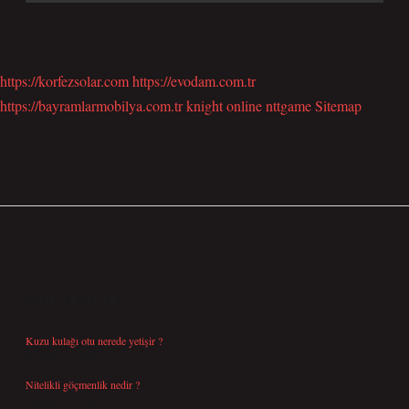
https://korfezsolar.com
https://evodam.com.tr
https://bayramlarmobilya.com.tr
knight online
nttgame
Sitemap
SIDEBAR
SON YAZILAR
Kuzu kulağı otu nerede yetişir ?
Ağustos 8, 2026
Nitelikli göçmenlik nedir ?
Ağustos 8, 2026