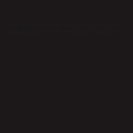
gerçekte yalnızca bir mekan sorusuyla ne kadar çok şeyin
ifade edilebileceğini gösterir.
BIR KARAKTERIN GÖZÜYLE: İÇIŞLERI
BAKANLIĞI VE TOPLUMSAL ANLAM
İçişleri Bakanlığı’nın bulunduğu ilçeyi bir karakterin bakış
açısıyla incelemek, bu soruya daha özgün bir açıdan
yaklaşmamızı sağlar. Farz edelim ki bir roman karakteri bu
soruyu soruyor. İçişleri Bakanlığı’nın bulunduğu ilçe, onun
için sadece fiziksel bir yer değil, bir dönüm noktası, bir güç
odağı ya da bir duygusal bağ kurma yeridir.
Mesela, bir köy çocuğu olan Ahmet, büyük şehre gelir ve
İçişleri Bakanlığı’nı ziyaret etmeye karar verir. İçişleri
Bakanlığı’nın bulunduğu ilçe, Ahmet’in zihninde çok farklı
bir yere dönüşür. Bu ilçe, onun çocukluk hayallerinin