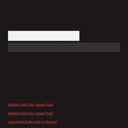
Arama
SON YORUMLAR
Babalar Günü Nün Anlamı Nedir
için
admin
Babalar Günü Nün Anlamı Nedir
için
Altan
Antropoloji Neden Ortaya Çıkmıştır
için
admin