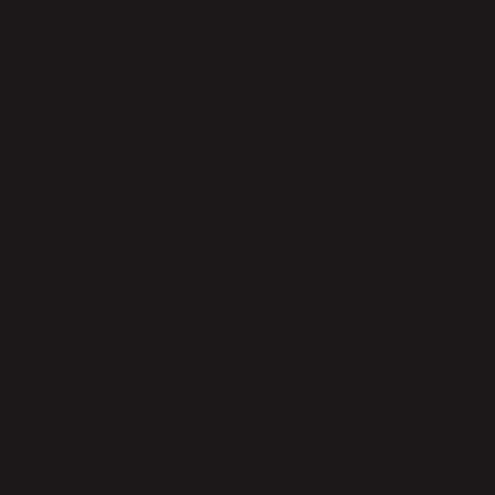
çözümlemek için mükemmel bir araçtır. İçişleri Bakanlığı’nın
bulunduğu ilçe üzerinden ele alabileceğimiz temalardan biri
güç temasıdır. Gücün merkezi nerede bulunur? Güç, yalnızca
bir coğrafi mekânın sınırlarında mıdır? Bu tür sorular, çoğu
edebi metinde karşılaşılan temel temalardır.
Michel Foucault’nun güç ve bilgi üzerine geliştirdiği
düşünceler, bu bağlamda oldukça anlamlıdır. Foucault’ya
göre, güç her zaman bir mekânda değil, toplumsal ilişkilerde
ve bu ilişkilerin biçimlendiği yerlerde şekillenir. İçişleri
Bakanlığı’nın bulunduğu ilçe, sadece mekânı tanımlamakla
kalmaz, bu güç ilişkilerinin nerede kesiştiğini de gösterir. Bir
kent ya da bir ilçe, sadece fiziksel bir yer değil, toplumun
politik yapılarının ve güç dinamiklerinin bir ifadesidir.
Bununla birlikte, edebiyatın önemli temalarından biri olan
yabancılaşma da İçişleri Bakanlığı’nın bulunduğu ilçeyi