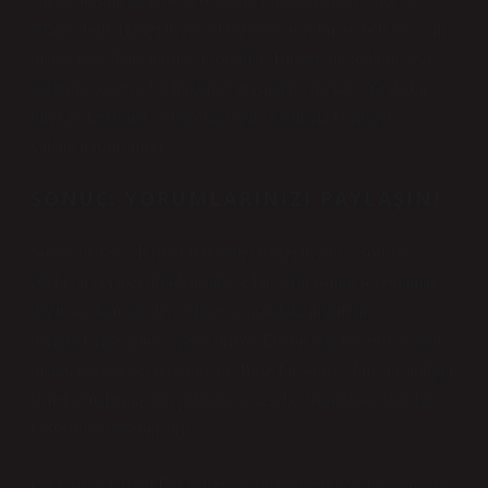
etkileyebilir. Hangi ilçede olduğunun sorulması, belki de tam
olarak bu yabancılaşmayı sorgular: Bir yer, bir toplum ve o
toplumu yöneten bir hükümet arasındaki mesafe. Ya da bir
bireyin, hükümet ve bürokrasi gibi yapılarla kurduğu
yabancılaşmış ilişki.
SONUÇ: YORUMLARINIZI PAYLAŞIN!
Sonuç olarak, “İçişleri Bakanlığı hangi ilçede?” sorusu,
edebiyat perspektifinden sadece bir yerin ismini sorgulamak
değil, toplum, devlet ve birey arasındaki ilişkilerin
derinliklerine inmeyi gerektiriyor. Edebiyatın büyüsü de tam
olarak burada devreye giriyor: Basit bir soruyu bile, insanlığın
temel temalarına, duygularına ve içsel çatışmalarına dair bir
keşfe dönüştürebiliyoruz.
Peki, sizce İçişleri Bakanlığı’nın bulunduğu ilçe, bir romanın