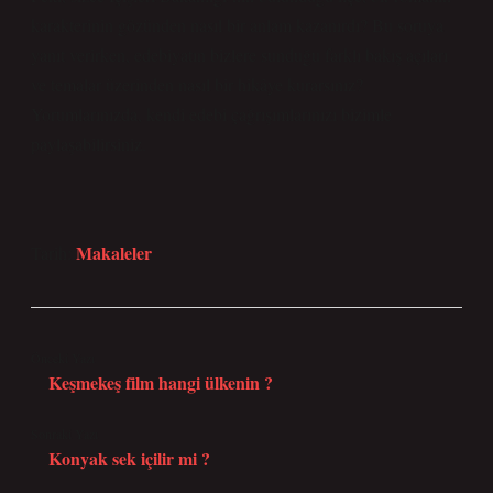
karakterinin gözünden nasıl bir anlam kazanırdı? Bu soruya
yanıt verirken, edebiyatın bizlere sunduğu farklı bakış açıları
ve temalar üzerinden nasıl bir hikâye kurarsınız?
Yorumlarınızda, kendi edebi çağrışımlarınızı bizimle
paylaşabilirsiniz.
Makaleler
Tarih:
Önceki Yazı
Keşmekeş film hangi ülkenin ?
Sonraki Yazı
Konyak sek içilir mi ?