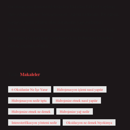
Gıdaların ana hammaddelerinden biri olan bitkisel yağların
elde edilmesinde “hidrojenasyon” işlemi kullanılır. Bu işlemi,
sağlığa yararlı etkileri olan doymamış yağ asitlerinin
hidrojenle doyurulması, ortam sıcaklıklarına dayanıklı hale
getirilmesi ve katı hale getirilmesi için kullanılan teknoloji
olarak tanımlayabiliriz.
Makaleler
Tarih:
6 Oksidanlar Ne İşe Yarar
Hidrojenasyon işlemi nasıl yapılır
Hidrojenasyon nedir tıpta
Hidrojenize etmek nasıl yapılır
Hidrojenize etmek ne demek
Hidrojenize yağ nedir
Interesterifikasyon yöntemi nedir
Oksidasyon ne demek biyokimya