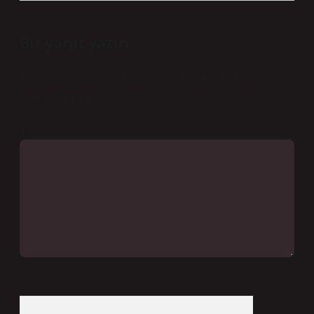
Bir yanıt yazın
E-posta adresiniz yayınlanmayacak.
Gerekli alanlar
*
ile
işaretlenmişlerdir
Yorum
İsim*