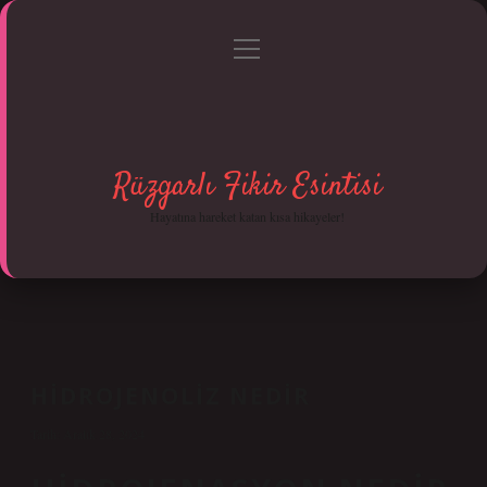
menüyü
Anasayfa
Gizlilik Politikası
Yasal Uyarı
aç
Hakkımızda
Rüzgarlı Fikir Esintisi
Hayatına hareket katan kısa hikayeler!
HIDROJENOLIZ NEDIR
Tarih: Aralık 28, 2024