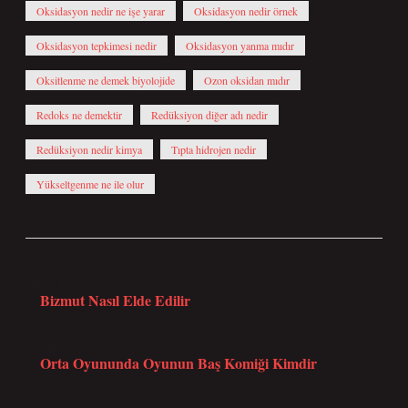
Oksidasyon nedir ne işe yarar
Oksidasyon nedir örnek
Oksidasyon tepkimesi nedir
Oksidasyon yanma mıdır
Oksitlenme ne demek biyolojide
Ozon oksidan mıdır
Redoks ne demektir
Redüksiyon diğer adı nedir
Redüksiyon nedir kimya
Tıpta hidrojen nedir
Yükseltgenme ne ile olur
Önceki Yazı
Bizmut Nasıl Elde Edilir
Sonraki Yazı
Orta Oyununda Oyunun Baş Komiği Kimdir