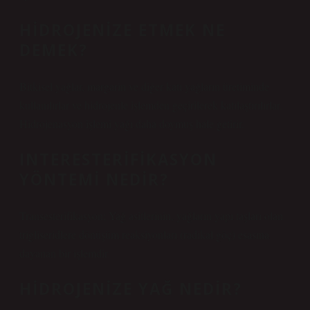
HIDROJENIZE ETMEK NE
DEMEK?
Bitkisel yağlar, margarin ve diğer katı yağların üretiminde
kullanılırlar ve hidrojenle işlemden geçirilerek katılaştırılırlar.
Hidrojenasyon işlemi yağı daha doymuş hale getirir.
INTERESTERIFIKASYON
YÖNTEMI NEDIR?
Transesterifikasyon; Yağ asitlerinin, yağların yapı taşları olan
trigliseridlere dönüşüm reaksiyonları (radikal göç) esasına
dayanan bir işlemdir.
HIDROJENIZE YAĞ NEDIR?