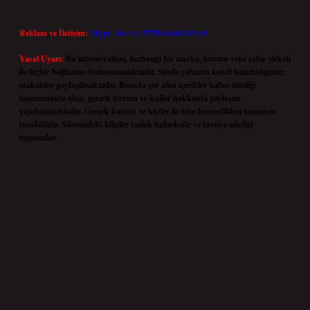
Reklam ve İletişim:
Skype: live:.cid.575569c608265c69
Yasal Uyarı:
Bu internet sitesi, herhangi bir marka, kurum veya şahıs şirketi
ile hiçbir bağlantısı bulunmamaktadır. Sitede yalnızca kendi hazırladığımız
makaleler paylaşılmaktadır. Burada yer alan içerikler haber niteliği
taşımamakta olup, gerçek kurum ve kişiler hakkında paylaşım
yapılmamaktadır. Gerçek kurum ve kişiler ile isim benzerlikleri tamamen
tesadüfidir. Sitemizdeki bilgiler taslak halindedir ve tavsiye niteliği
taşımazlar.
Sitemiz, 5651 Sayılı Kanun gereğince Bilgi Teknolojileri ve İletişim Kurumu
(BTK) tarafından onaylanmış bir Yer Sağlayıcı olarak hizmet vermektedir. Bu
nedenle, sitedeki içerikleri proaktif olarak denetleme veya araştırma
yükümlülüğümüz bulunmamaktadır. Ancak, üyelerimiz yazdıkları içeriklerin
sorumluluğunu taşımakta olup, siteye üye olarak bu sorumluluğu kabul etmiş
sayılırlar.
Hukuka ve yasal düzenlemelere aykırı olduğunu düşündüğünüz içerikleri,
backlinkpanelicomtr@gmail.com
adresine bildirmeniz halinde, ilgili içerikler yasal
süre içerisinde sitemizden kaldırılacaktır.