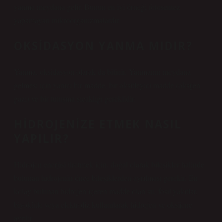
yanma meydana gelir. Bunun en iyi örneği fotosentez
yapamayan mikroorganizmalardır.
OKSIDASYON YANMA MIDIR?
Yanma, oksidasyon olarak da bilinir. Yanmanın meydana
gelmesi için yanıcı bir madde, bir oksitleyici madde (oksijen
gazı) ve bir tutuşma sıcaklığı gereklidir.
HIDROJENIZE ETMEK NASIL
YAPILIR?
Hidrojen enerjisi üretmek için, doğal olarak bileşikler halinde
bulunan hidrojenin önce bileşiklerden ayrılması gerekir. En
kolay bulunan hidrojen içeren madde olan su, fosil yakıtlar,
biyokütle veya elektroliz kullanılarak hidrojen ve oksijene
ayrılır.