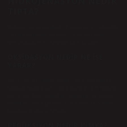
HIDROJENASYON NEDIR
TIPTA?
Hidrojenasyon, trigliseritlere bağlı doymamış yağ asitlerindeki
çift bağların hidrojenle doyurulması olarak tanımlanan;
heterojen katalizle gerçekleşebilen bir reaksiyondur.
OKSIDASYON NEDIR NE IŞE
YARAR?
Oksidasyon, aynı zamanda karartma olarak da adlandırılır,
kullanılan metalin korozyon direncini artıran bir uygulamadır.
Oksidasyon, düşük sıcaklık banyosunda kimyasal maddeler
kullanılarak çelik malzemelere siyah ve parlak bir görünüm
kazandıran oksidasyon işlemidir.
REDÜKSIYON NEDIR KIMYA?