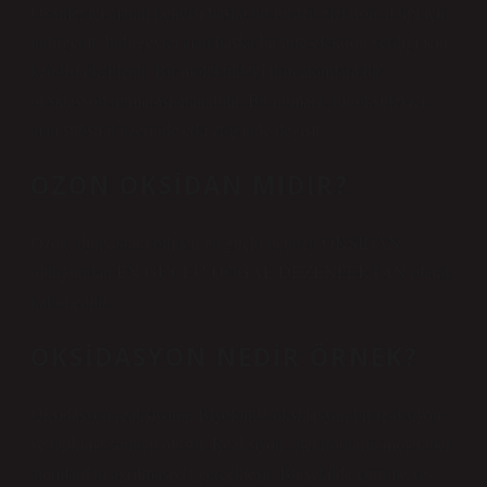
Oksitleyici ajanın kendisi başka bir türden elektron aldığı için
indirgenir. İndirgeyici ajan başka bir türe elektron verdiği için
kendisi oksitlenir. Bir moleküldeki tüm atomlara bir
oksidasyon numarası atanabilir. Bu numara, bir oksitleyici
ajan substrat üzerinde etki ettiğinde değişir.
OZON OKSIDAN MIDIR?
Ozon, dünyadaki bilinen en güçlü üçüncü OKSİDAN
olduğundan EN GÜÇLÜ DOĞAL DEZENFEKTAN olarak
kabul edilir.
OKSIDASYON NEDIR ÖRNEK?
Oksidasyon reaksiyonu: Biyolojide oksidasyon bir reaksiyon
ve tepkime sonucu oluşur. Reaksiyon, elektronların moleküler
atomlardan ayrılmasıyla gerçekleşir. Bu şekilde çürüme ve