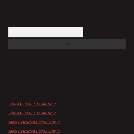
Arama
SON YORUMLAR
Babalar Günü Nün Anlamı Nedir
için
admin
Babalar Günü Nün Anlamı Nedir
için
Altan
Antropoloji Neden Ortaya Çıkmıştır
için
admin
Antropoloji Neden Ortaya Çıkmıştır
için
Ayaz