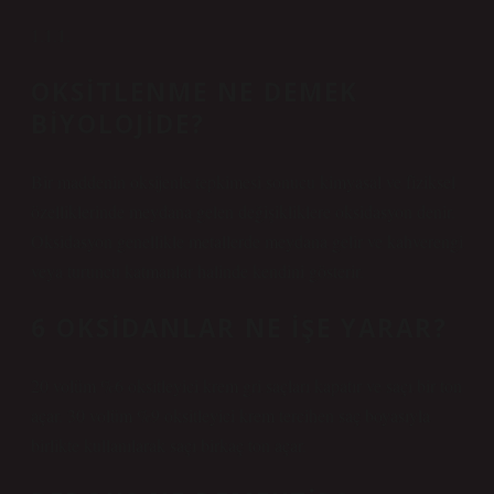
1.1.1.
OKSITLENME NE DEMEK
BIYOLOJIDE?
Bir maddenin oksijenle tepkimesi sonucu kimyasal ve fiziksel
özelliklerinde meydana gelen değişikliklere oksidasyon denir.
Oksidasyon genellikle metallerde meydana gelir ve kahverengi
veya turuncu katmanlar halinde kendini gösterir.
6 OKSIDANLAR NE İŞE YARAR?
20 volüm %6 oksitleyici krem ​​gri saçları kapatır ve saçı bir ton
açar. 30 volüm %9 oksitleyici krem ​​tercihen saç boyasıyla
birlikte kullanılarak saçı birkaç ton açar.