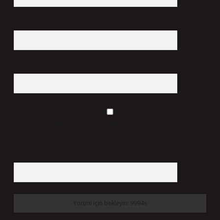
E-Posta*
Web Sitesi
Daha sonraki yorumlarımda kullanılması için adım, e-posta adresim ve site adresim
bu tarayıcıya kaydedilsin.
7 + 8 kaçtır?
*