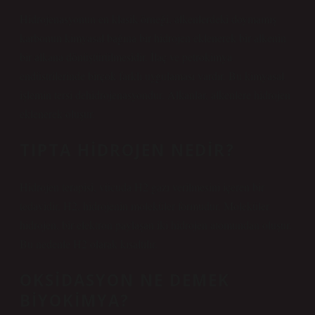
Hidrojenasyonun en klasik örneği, alkenlerdeki doymamış
karbonun kimyasal bağına bir hidrojen eklenerek bir alkenin
bir alkana dönüştürülmesidir. İlaç ve petrokimya
endüstrilerinde birçok farklı uygulaması vardır. Bu kimyasal
işlemin tersi dehidrojenasyondur. Alkanlar, alkenlere hidrojen
eklenerek oluşur.
TIPTA HIDROJEN NEDIR?
Hidrojen terapisi, vücuda H2 gazı verilmesini içeren bir
tedavidir. H2, hidrojenin moleküler formudur. Moleküler
hidrojen, bir elektron paylaşan iki hidrojen atomundan oluşur.
Bu nedenle H2 olarak kısaltılır.
OKSIDASYON NE DEMEK
BIYOKIMYA?