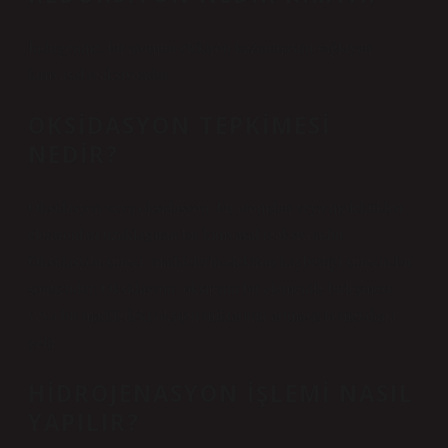
İndirgenme, bir atomun elektron kazanmasını sağlayan
kimyasal reaksiyondur.
OKSIDASYON TEPKIMESI
NEDIR?
Oksidasyon veya oksidasyon, bir atomdan veya molekülden
elektronları uzaklaştıran bir kimyasal reaksiyondur.
Oksidasyon süreci, maddelerin elektron kaybettiği sürecin bir
sonucudur. Oksidasyon, oksijenin bir elementle birleşmesi
veya bir maddedeki oksijen miktarının artmasıyla meydana
gelir.
HIDROJENASYON IŞLEMI NASIL
YAPILIR?