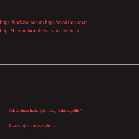
https://korfezsolar.com
https://evodam.com.tr
https://bayramlarmobilya.com.tr
Sitemap
SIDEBAR
SON YAZILAR
Çok düşünme hastalığı için hangi doktora gidilir ?
Ağustos 9, 2026
Kuzu kulağı otu nerede yetişir ?
Ağustos 8, 2026