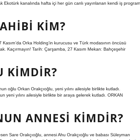
k Ekotürk kanalında hafta içi her gün canlı yayınlanan kendi iş program
AHIBI KIM?
27 Kasım’da Orka Holding’in kurucusu ve Türk modasının öncüsü
acak. Kaçırmayın! Tarih: Çarşamba, 27 Kasım Mekan: Bahçeşehir
 KIMDIR?
ğlu Orkan Orakçıoğlu, yeni yılını ailesiyle birlikte kutladı.
i yılını ailesiyle birlikte bir araya gelerek kutladı. ORKAN
NUN ANNESI KIMDIR?
 kesen Sare Orakçıoğlu, annesi Ahu Orakçıoğlu ve babası Süleyman