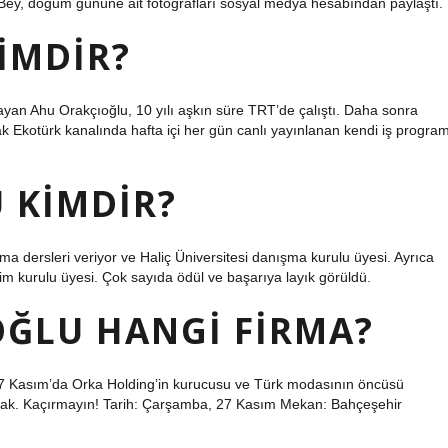
Bey, doğum gününe ait fotoğrafları sosyal medya hesabından paylaştı.
IMDIR?
ayan Ahu Orakçıoğlu, 10 yılı aşkın süre TRT’de çalıştı. Daha sonra
k Ekotürk kanalında hafta içi her gün canlı yayınlanan kendi iş program
 KIMDIR?
ma dersleri veriyor ve Haliç Üniversitesi danışma kurulu üyesi. Ayrıca
tim kurulu üyesi. Çok sayıda ödül ve başarıya layık görüldü.
ĞLU HANGI FIRMA?
27 Kasım’da Orka Holding’in kurucusu ve Türk modasının öncüsü
acak. Kaçırmayın! Tarih: Çarşamba, 27 Kasım Mekan: Bahçeşehir