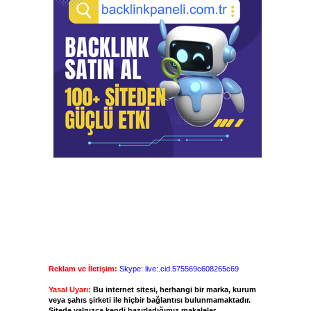
Reklam ve İletişim:
Skype: live:.cid.575569c608265c69
Yasal Uyarı:
Bu internet sitesi, herhangi bir marka, kurum
veya şahıs şirketi ile hiçbir bağlantısı bulunmamaktadır.
Sitede yalnızca kendi hazırladığımız makaleler