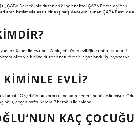
lu, ÇABA Derneği’nin düzenlediği geleneksel ÇABA Fest’e eşi Ahu
markanın katılımıyla eşsiz bir alışveriş deneyimi sunan ÇABA Fest, gala
KIMDIR?
enaz Koser ile evlendi. Orakçıoğlu’nun evliliğine doğru ilk adım!
şam ailesiyle birlikte düzenlenen törenle nişanlandı. İş, siyaset ve
KIMINLE EVLI?
klamıştı. Özçelik’in bu kararı almasının nedeni henüz bilinmiyor. Orka
çıoğlu, geçen hafta Kerem Biberoğlu ile evlendi.
OĞLU’NUN KAÇ ÇOCUĞU