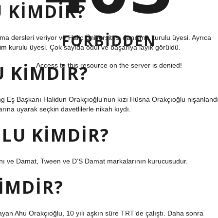
 KIMDIR?
FORBIDDEN
ma dersleri veriyor ve Haliç Üniversitesi danışma kurulu üyesi. Ayrıca
tim kurulu üyesi. Çok sayıda ödül ve başarıya layık görüldü.
 KIMDIR?
Access to this resource on the server is denied!
g Eş Başkanı Halidun Orakçıoğlu’nun kızı Hüsna Orakçıoğlu nişanlandı
arına uyarak seçkin davetlilerle nikah kıydı.
LU KIMDIR?
nı ve Damat, Tween ve D’S Damat markalarının kurucusudur.
IMDIR?
ayan Ahu Orakçıoğlu, 10 yılı aşkın süre TRT’de çalıştı. Daha sonra