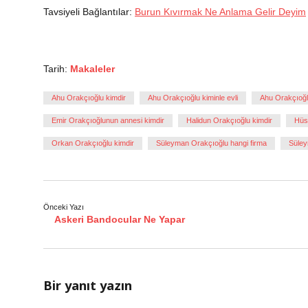
Tavsiyeli Bağlantılar:
Burun Kıvırmak Ne Anlama Gelir Deyim
Tarih:
Makaleler
Ahu Orakçıoğlu kimdir
Ahu Orakçıoğlu kiminle evli
Ahu Orakçıoğl
Emir Orakçıoğlunun annesi kimdir
Halidun Orakçıoğlu kimdir
Hüs
Orkan Orakçıoğlu kimdir
Süleyman Orakçıoğlu hangi firma
Süley
Önceki Yazı
Askeri Bandocular Ne Yapar
Bir yanıt yazın