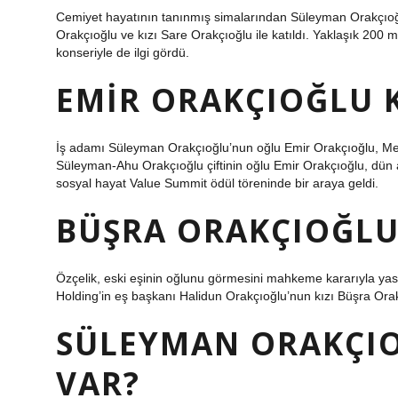
Cemiyet hayatının tanınmış simalarından Süleyman Orakçıoğ
Orakçıoğlu ve kızı Sare Orakçıoğlu ile katıldı. Yaklaşık 200 
konseriyle de ilgi gördü.
EMIR ORAKÇIOĞLU 
İş adamı Süleyman Orakçıoğlu’nun oğlu Emir Orakçıoğlu, Meys
Süleyman-Ahu Orakçıoğlu çiftinin oğlu Emir Orakçıoğlu, dün ak
sosyal hayat Value Summit ödül töreninde bir araya geldi.
BÜŞRA ORAKÇIOĞLU 
Özçelik, eski eşinin oğlunu görmesini mahkeme kararıyla yasa
Holding’in eş başkanı Halidun Orakçıoğlu’nun kızı Büşra Orak
SÜLEYMAN ORAKÇI
VAR?