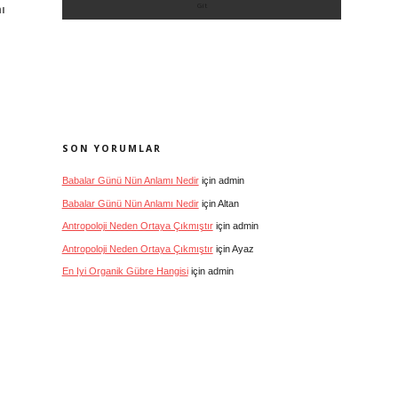
ı
SON YORUMLAR
Babalar Günü Nün Anlamı Nedir
için
admin
Babalar Günü Nün Anlamı Nedir
için
Altan
Antropoloji Neden Ortaya Çıkmıştır
için
admin
Antropoloji Neden Ortaya Çıkmıştır
için
Ayaz
En Iyi Organik Gübre Hangisi
için
admin