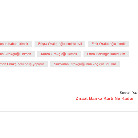
unun babası kimdir
Büşra Orakçıoğlu kiminle evli
Emir Orakçıoğlu kimdir
na Orakçıoğlu kimdir
Kübra Orakçıoğlu kimdir
Orka Holdingin sahibi kim
man Orakçıoğlu ne iş yapıyor
Süleyman Orakçıoğlunun kaç çocuğu var
Sonraki Yaz
Ziraat Banka Kartı Ne Kadar