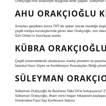
Orakçıoğlu’nun sürpriziyle duygusal anlar yaşadı. Süleyman 
AHU ORAKÇIOĞLU K
Sınavları geçtikten sonra TRT’de spiker olarak mesleğe başl
çeşitli medya kuruluşlarında görev alan Orakçıoğlu, son olara
Gün Ortası’nı hazırlayıp sundu.
KÜBRA ORAKÇIOĞLU
Çeşitli üniversitelerde uluslararası marka yönetimi ve pazarla
İstanbul Hazır Giyim ve Konfeksiyon İhracatçıları Birliği yöne
SÜLEYMAN ORAKÇIO
Süleyman Orakçıoğlu ile Business Talks’24’te buluşuyoruz! 
Süleyman Orakçıoğlu, ilham verici başarı hikayesini paylaş
Üniversitesi Fazıl Say Konferans Salonu.