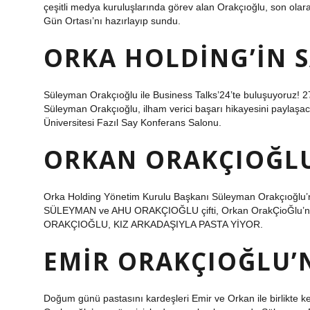
çeşitli medya kuruluşlarında görev alan Orakçıoğlu, son olara
Gün Ortası’nı hazırlayıp sundu.
ORKA HOLDING’IN S
Süleyman Orakçıoğlu ile Business Talks’24’te buluşuyoruz! 
Süleyman Orakçıoğlu, ilham verici başarı hikayesini paylaş
Üniversitesi Fazıl Say Konferans Salonu.
ORKAN ORAKÇIOĞLU
Orka Holding Yönetim Kurulu Başkanı Süleyman Orakçıoğlu’nun o
SÜLEYMAN ve AHU ORAKÇIOĞLU çifti, Orkan OrakÇioĞlu’nun yen
ORAKÇIOĞLU, KIZ ARKADAŞIYLA PASTA YİYOR.
EMIR ORAKÇIOĞLU’
Doğum günü pastasını kardeşleri Emir ve Orkan ile birlikte