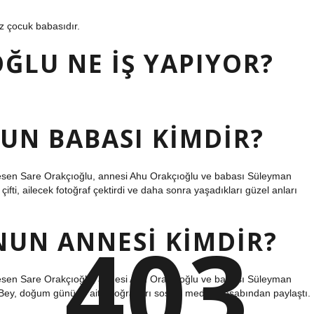
z çocuk babasıdır.
ĞLU NE IŞ YAPIYOR?
UN BABASI KIMDIR?
 kesen Sare Orakçıoğlu, annesi Ahu Orakçıoğlu ve babası Süleyman
ifti, ailecek fotoğraf çektirdi ve daha sonra yaşadıkları güzel anları
403
NUN ANNESI KIMDIR?
 kesen Sare Orakçıoğlu, annesi Ahu Orakçıoğlu ve babası Süleyman
Bey, doğum gününe ait fotoğrafları sosyal medya hesabından paylaştı.