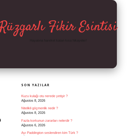
Rüzgarlı Fikir Esintisi
Hayatına hareket katan kısa hikayeler!
SIDEBAR
SON YAZILAR
Kuzu kulağı otu nerede yetişir ?
Ağustos 8, 2026
Nitelikli göçmenlik nedir ?
Ağustos 8, 2026
?
Fazla korkunun zararları nelerdir ?
Ağustos 6, 2026
Ayı Paddington seslendiren kim Türk ?