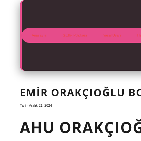
Anasayfa
Gizlilik Politikası
Yasal Uyarı
Ha
EMIR ORAKÇIOĞLU B
Tarih: Aralık 21, 2024
AHU ORAKÇIOĞ