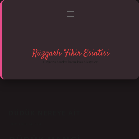
menüyü
Anasayfa
Gizlilik Politikası
Yasal Uyarı
aç
Hakkımızda
Rüzgarlı Fikir Esintisi
Hayatına hareket katan kısa hikayeler!
DÜDÜK NEREYE AIT
Tarih: Aralık 14, 2024