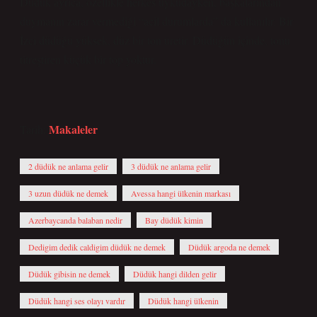
Düdük ayrıca, özellikle herkes uykudayken, başkalarından
duymanın zarar vermediği “acil durumlarda” da kullanılır. Bir
İzci düdüğü yüksek, düz bir ton üretir. Düdüğün içinde, tonu
titreştiren küçük bir top yoktur.
Makaleler
Tarih:
2 düdük ne anlama gelir
3 düdük ne anlama gelir
3 uzun düdük ne demek
Avessa hangi ülkenin markası
Azerbaycanda balaban nedir
Bay düdük kimin
Dedigim dedik caldigim düdük ne demek
Düdük argoda ne demek
Düdük gibisin ne demek
Düdük hangi dilden gelir
Düdük hangi ses olayı vardır
Düdük hangi ülkenin