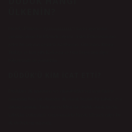
DÜDÜK HANGI
ÜLKENIN?
Duduk (Ermenice: դււււււււււււ־) kayısı ağacından
yapılmış ahşap bir üflemeli çalgıdır. Aslen Ermenistan’dan
gelen bu çalgının çeşitleri Azerbaycan, Gürcistan, Rusya,
Türkiye ve İran gibi Kafkasya ve Orta Doğu’nun diğer
bölgelerinde de görülebilir.
DÜDÜK’Ü KIM ICAT ETTI?
Düdükler, ilk insanların ses çıkarabildiklerini keşfettikleri
zamandan beri var olmuştur, ilk olarak bunları bir kabak veya
daldan yaparak. Tarih öncesi Mısır’da, düdük olarak küçük
kabuklar kullanılırdı. Günümüzdeki birçok üflemeli çalgı, bu
ilk düdüklerin mirasıdır.