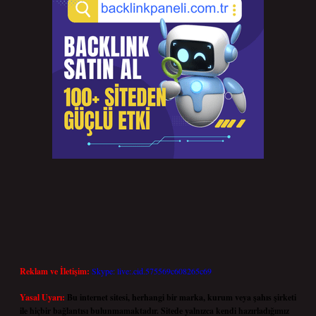
Reklam ve İletişim:
Skype: live:.cid.575569c608265c69
Yasal Uyarı:
Bu internet sitesi, herhangi bir marka, kurum veya şahıs şirketi
ile hiçbir bağlantısı bulunmamaktadır. Sitede yalnızca kendi hazırladığımız