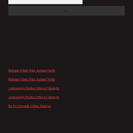
SON YORUMLAR
Babalar Günü Nün Anlamı Nedir
için
admin
Babalar Günü Nün Anlamı Nedir
için
Altan
Antropoloji Neden Ortaya Çıkmıştır
için
admin
Antropoloji Neden Ortaya Çıkmıştır
için
Ayaz
En Iyi Organik Gübre Hangisi
için
admin