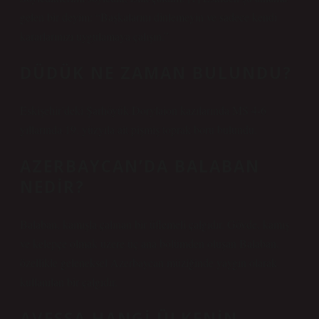
gelen bir deyim: “Başkalarını dinlemeyin ve sadece kendi
kararlarınızı uygulamaya çalışın.”
DÜDÜK NE ZAMAN BULUNDU?
Eskişehir’deki Şarhöyük Dorylaion kazılarında MS 4-6
yıllarında 19. yüzyıla ait pişmiş toprak boru bulundu.
AZERBAYCAN’DA BALABAN
NEDIR?
Balaban, kamışla çalınan bir üflemeli çalgıdır. Gövde, kamış
ve kelepçe olmak üzere üç ana bölümden oluşan Balaban,
özellikle geleneksel Azerbaycan müziğinde yaygın olarak
kullanılan bir çalgıdır.
AVESSA HANGI ÜLKENIN