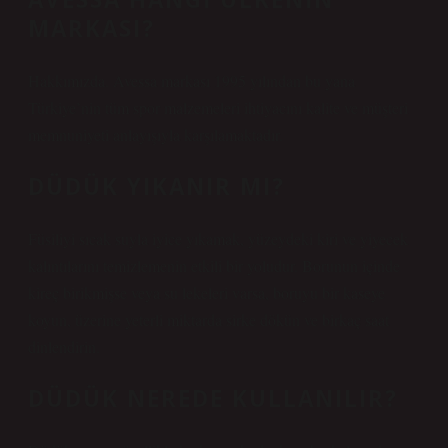
MARKASI?
Hakkımızda. Avessa markası 1995 yılından bu yana
Türkiye’nin tüm spor malzemeleri ihtiyacını kalite ve müşteri
memnuniyeti anlayışıyla karşılamaktadır.
DÜDÜK YIKANIR MI?
Füsiliyi sıcak suyla iyice yıkamak, yüzeydeki kiri ve yiyecek
kalıntılarını temizlemenin etkili bir yoludur. Borunun içinde
kireç birikmişse veya su lekeleri varsa, boruyu bir kaseye
koyun, üzerine yeterli miktarda sirke dökün ve birkaç saat
dinlendirin.
DÜDÜK NEREDE KULLANILIR?