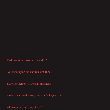
SIDEBAR
SON YAZILAR
Fazla korkunun zararları nelerdir ?
Ağustos 6, 2026
Ayı Paddington seslendiren kim Türk ?
Ağustos 5, 2026
Burcu Esmersoy’un gençlik sırrı nedir ?
Ağustos 4, 2026
Arda Güler Golden Boy Ödülü’nde kaçıncı oldu ?
Ağustos 4, 2026
Alüminyum hangi boya tutar ?