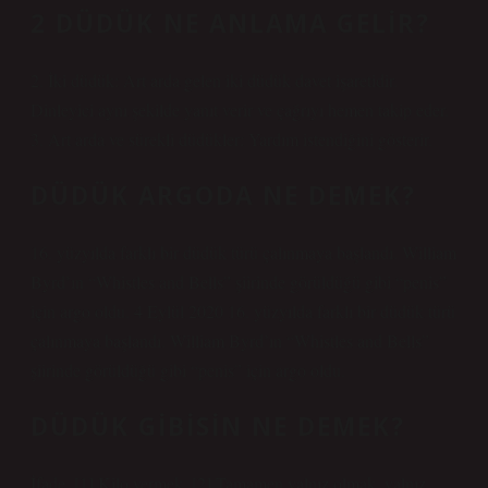
2 DÜDÜK NE ANLAMA GELIR?
2. İki düdük: Art arda gelen iki düdük davet işaretidir.
Dinleyici aynı şekilde yanıt verir ve çağrıyı hemen takip eder.
3. Art arda ve sürekli düdükler: Yardım istendiğini gösterir.
DÜDÜK ARGODA NE DEMEK?
16. yüzyılda farklı bir düdük türü çalınmaya başlandı. William
Byrd’ın “Whistles and Bells” şiirinde görüldüğü gibi “penis”
için argo oldu. 4 Eylül 2020 16. yüzyılda farklı bir düdük türü
çalınmaya başlandı. William Byrd’ın “Whistles and Bells”
şiirinde görüldüğü gibi “penis” için argo oldu.
DÜDÜK GIBISIN NE DEMEK?
İfade. [1] Kilo vermek. [2] Tamamen yalnız olmak, yalnız.