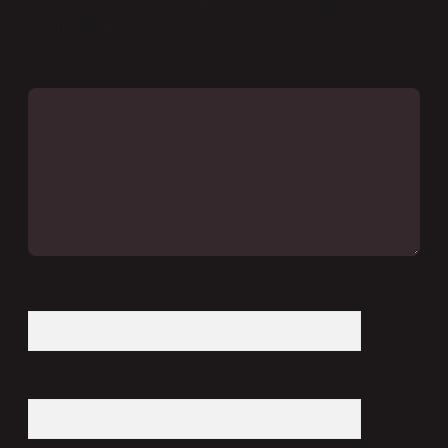
işaretlenmişlerdir
Yorum
İsim*
E-Posta*