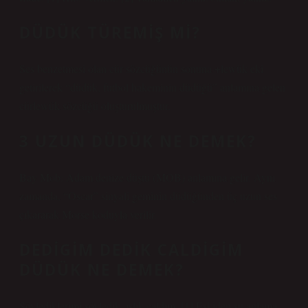
DÜDÜK TÜREMIŞ MI?
Ses benzetmesi olan cür sözcüğünün sonuna +lewük eki
getirilerek “düdük, futbol hakeminin düdüğü” anlamına gelen
cürlewük sözcüğü oluşturulmuştur.
3 UZUN DÜDÜK NE DEMEK?
Bay Mob: Adam denize düştü (MOB) anlamına gelir. Aynı
zamanda, “Oscar” sinyali geminin düdüğünden üç uzun ses
çıkararak Morse koduyla verilir.
DEDIGIM DEDIK CALDIGIM
DÜDÜK NE DEMEK?
Söylediklerimi söyledik, ıslık çaldım. [1] Eskiden şu anlama