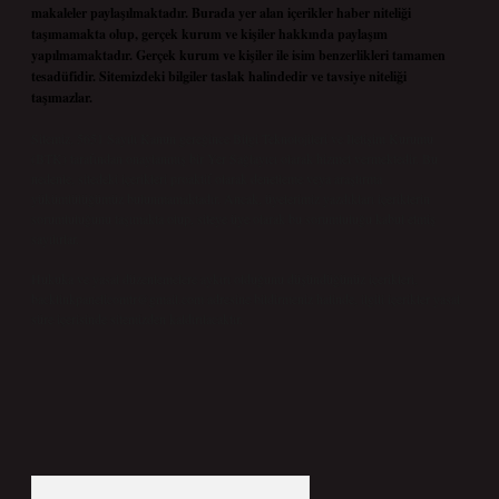
makaleler paylaşılmaktadır. Burada yer alan içerikler haber niteliği
taşımamakta olup, gerçek kurum ve kişiler hakkında paylaşım
yapılmamaktadır. Gerçek kurum ve kişiler ile isim benzerlikleri tamamen
tesadüfidir. Sitemizdeki bilgiler taslak halindedir ve tavsiye niteliği
taşımazlar.
Sitemiz, 5651 Sayılı Kanun gereğince Bilgi Teknolojileri ve İletişim Kurumu
(BTK) tarafından onaylanmış bir Yer Sağlayıcı olarak hizmet vermektedir. Bu
nedenle, sitedeki içerikleri proaktif olarak denetleme veya araştırma
yükümlülüğümüz bulunmamaktadır. Ancak, üyelerimiz yazdıkları içeriklerin
sorumluluğunu taşımakta olup, siteye üye olarak bu sorumluluğu kabul etmiş
sayılırlar.
Hukuka ve yasal düzenlemelere aykırı olduğunu düşündüğünüz içerikleri,
backlinkpanelicomtr@gmail.com
adresine bildirmeniz halinde, ilgili içerikler yasal
süre içerisinde sitemizden kaldırılacaktır.
Arama