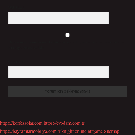
Web Sitesi
Daha sonraki yorumlarımda kullanılması için adım, e-posta adresim ve site adresim
bu tarayıcıya kaydedilsin.
9 - 5 kaçtır?
*
https://korfezsolar.com
https://evodam.com.tr
https://bayramlarmobilya.com.tr
knight online
nttgame
Sitemap