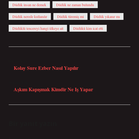
Düdük insan ne demek
Düdük ne zaman bulundu
Düdük nerede kullanılır
Düdük türemiş mi
Düdük yıkanır mı
Düdüklü tencereyi hangi ülkeye ait
Düdükü kim icat etti
Önceki Yazı
Kolay Sure Ezber Nasıl Yapılır
Sonraki Yazı
Aşkım Kapışmak Kimdir Ne Iş Yapar
Bir yanıt yazın
E-posta adresiniz yayınlanmayacak.
Gerekli alanlar
*
ile