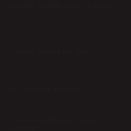
DÜDÜK HANGI DILDEN GELIR?
Ermenice “duduk” Կւււււքւք, “Ermeni halk müziğinde
kullanılan üflemeli bir çalgı” kelimesinden türetilmiştir. Bu
kelime Türkçe-Türkçe düdük kelimesinden türetilmiştir.
DÜDÜK INSAN NE DEMEK?
[1] Israr eden ve istediğini yaptıran kişi. [2] İnatçı, verdiği
sözden dönmeyen kişi.
BAY DÜDÜK KIMIN?
Bay Düdük | Aziz Nesin | Nesin Yayıncılık.
DÜDÜK HANGI SES OLAYI
VARDIR?