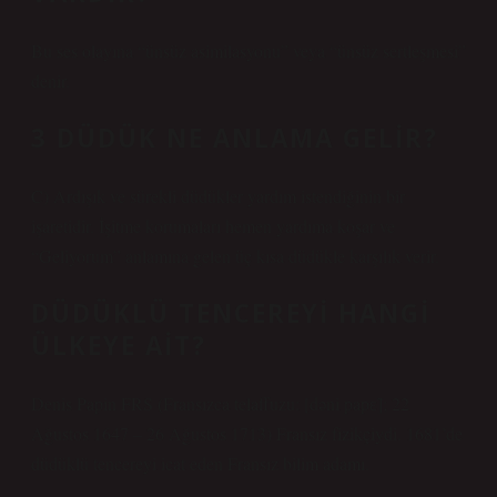
Bu ses olayına “ünsüz asimilasyonu” veya “ünsüz sertleşmesi”
denir.
3 DÜDÜK NE ANLAMA GELIR?
C) Ardışık ve sürekli düdükler yardım istendiğinin bir
işaretidir. İşitme korumaları hemen yardıma koşar ve
“Geliyorum” anlamına gelen üç kısa düdükle karşılık verir.
DÜDÜKLÜ TENCEREYI HANGI
ÜLKEYE AIT?
Denis Papin FRS (Fransızca telaffuzu: [dəni papɛ̃]; 22
Ağustos 1647 – 26 Ağustos 1713) Fransız fizikçiydi. 1681’de
düdüklü tencereyi icat eden Fransız bilim adamı.