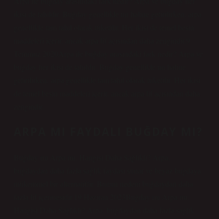
Arpa ile buğday arasındaki fark nedir? Arpa ve buğday her
ikisi de tahıldır. Buğday genellikle un haline getirilirken, arpa
genellikle tam tahıl olarak tüketilir. Her ikisi de temel besin
maddeleri içerir, ancak arpa lif açısından daha zengindir.9
Temmuz 2020Arpa ile buğday arasındaki fark nedir? Arpa ve
buğday her ikisi de tahıldır. Buğday genellikle un haline
getirilirken, arpa genellikle tam tahıl olarak tüketilir. Her ikisi
de temel besin maddeleri içerir, ancak arpa lif açısından daha
zengindir.
ARPA MI FAYDALI BUĞDAY MI?
Buğday mı Arpa mı: Hangisi Daha Sağlıklı? Arpa,
buğdaydan daha fazla sağlık faydası sunar ve beyaz buğdaya
mükemmel bir alternatiftir. Bunun nedeni buğdaydan daha
fazla lif içermesidir.19 Haziran 2023Buğday mı Arpa mı:
Hangisi Daha Sağlıklı? Arpa, buğdaydan daha fazla sağlık