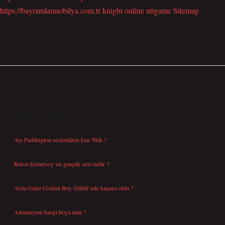
https://bayramlarmobilya.com.tr
knight online
nttgame
Sitemap
SIDEBAR
SON YAZILAR
Ayı Paddington seslendiren kim Türk ?
Ağustos 5, 2026
Burcu Esmersoy’un gençlik sırrı nedir ?
Ağustos 4, 2026
Arda Güler Golden Boy Ödülü’nde kaçıncı oldu ?
Ağustos 4, 2026
Alüminyum hangi boya tutar ?
Temmuz 30, 2026