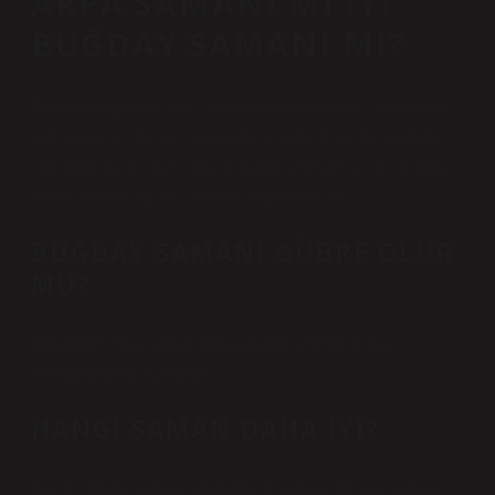
ARPA SAMANI MI IYI
BUĞDAY SAMANI MI?
Bilimsel bulgulara göre “arpa samanı mı buğday samanı mı”
sorusunun cevabı arpa samanıdır. Çünkü besin değeri daha
yüksektir. Ayrıca hayvanların üreme, gelişme ve süt verimini
büyük ölçüde artıran saman türlerinden biridir.
BUĞDAY SAMANI GÜBRE OLUR
MU?
Genellikle gübre olarak kullanılır. Bu nedenle kolayca
bulunabilen bir maddedir.
HANGI SAMAN DAHA IYI?
Ancak, alfalfa samanı gibi baklagil samanı, buğday samanı