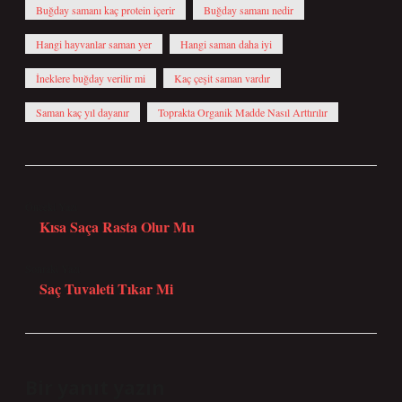
Buğday samanı kaç protein içerir
Buğday samanı nedir
Hangi hayvanlar saman yer
Hangi saman daha iyi
İneklere buğday verilir mi
Kaç çeşit saman vardır
Saman kaç yıl dayanır
Toprakta Organik Madde Nasıl Arttırılır
Önceki Yazı
Kısa Saça Rasta Olur Mu
Sonraki Yazı
Saç Tuvaleti Tıkar Mi
Bir yanıt yazın