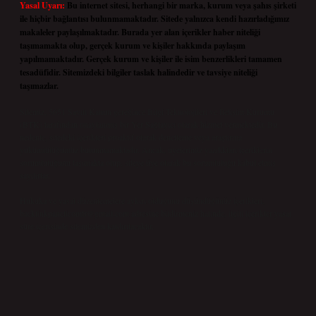
Yasal Uyarı:
Bu internet sitesi, herhangi bir marka, kurum veya şahıs şirketi
ile hiçbir bağlantısı bulunmamaktadır. Sitede yalnızca kendi hazırladığımız
makaleler paylaşılmaktadır. Burada yer alan içerikler haber niteliği
taşımamakta olup, gerçek kurum ve kişiler hakkında paylaşım
yapılmamaktadır. Gerçek kurum ve kişiler ile isim benzerlikleri tamamen
tesadüfidir. Sitemizdeki bilgiler taslak halindedir ve tavsiye niteliği
taşımazlar.
Sitemiz, 5651 Sayılı Kanun gereğince Bilgi Teknolojileri ve İletişim Kurumu
(BTK) tarafından onaylanmış bir Yer Sağlayıcı olarak hizmet vermektedir. Bu
nedenle, sitedeki içerikleri proaktif olarak denetleme veya araştırma
yükümlülüğümüz bulunmamaktadır. Ancak, üyelerimiz yazdıkları içeriklerin
sorumluluğunu taşımakta olup, siteye üye olarak bu sorumluluğu kabul etmiş
sayılırlar.
Hukuka ve yasal düzenlemelere aykırı olduğunu düşündüğünüz içerikleri,
backlinkpanelicomtr@gmail.com
adresine bildirmeniz halinde, ilgili içerikler yasal
süre içerisinde sitemizden kaldırılacaktır.