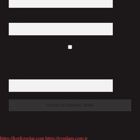
Web Sitesi
Daha sonraki yorumlarımda kullanılması için adım, e-posta adresim ve site adresim
bu tarayıcıya kaydedilsin.
10 - 4 kaçtır?
*
https://korfezsolar.com
https://evodam.com.tr