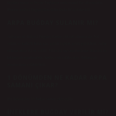
faydası sunar ve beyaz buğdaya mükemmel bir alternatiftir.
Bunun nedeni buğdaydan daha fazla lif içermesidir.
ARPA BUĞDAY SULANIR MI?
Arpanın su ihtiyacı buğday kadar yüksek olmasa da, bol
verim ve kaliteli ürün için yeterli toprak nemi gereklidir. Arpa
sulanacaksa iki su verilir: birincisi sap aşamasında, ikincisi ise
laktasyon aşamasında. Sadece su verilecekse, laktasyon
aşamasında verilmelidir.
1 DÖNÜMDEN NE KADAR ARPA
SAMANI ÇIKAR?
Bir hektardan 10 balya saman elde edilir.
İNEKLERE BUĞDAY VERILIR MI?