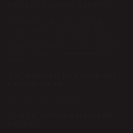
KAÇ ÇEŞIT SAMAN VARDIR?
Çeşitleri. İki tip balyalanmış saman vardır: samanlı ve
samansız, samansız balya doğrudan samanla birlikte
balyalanır, bu balya karma yem makinesi olan tüketiciler
tarafından kullanılır, samanlı balya ise karma yem makinesi
olmayan ve samanı balyalara ayıran tüketiciler tarafından
kullanılır.
1 DÖNÜMDEN NE KADAR ARPA
SAMANI ÇIKAR?
Bir hektardan 10 balya saman elde edilir.
25 KILO SAMAN BALYASI NE
KADAR?