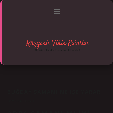
menüyü
Anasayfa
Gizlilik Politikası
Yasal Uyarı
aç
Hakkımızda
Rüzgarlı Fikir Esintisi
Hayatına hareket katan kısa hikayeler!
BUĞDAY SAMANI NE IŞE YARAR
Tarih: Kasım 14, 2024