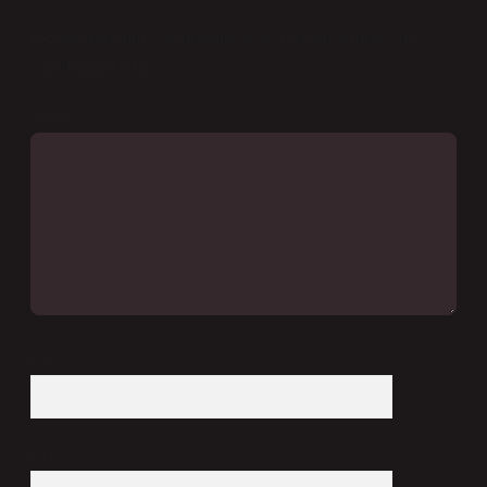
E-posta adresiniz yayınlanmayacak.
Gerekli alanlar
*
ile
işaretlenmişlerdir
Yorum
İsim*
E-Posta*