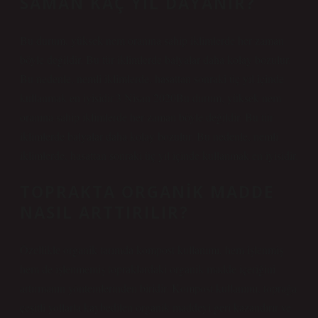
SAMAN KAÇ YIL DAYANIR?
Bu durum, yüksek nem oranına sahip iklimlerde her zaman
böyle değildir. Bu tür iklimlerde balyalar daha kolay bozulur.
Bu nedenle, nemli iklimlerde, hasattan sonraki üç yıl içinde
kullanmak en iyisidir.3 Nisan 2020Bu durum, yüksek nem
oranına sahip iklimlerde her zaman böyle değildir. Bu tür
iklimlerde balyalar daha kolay bozulur. Bu nedenle, nemli
iklimlerde, hasattan sonraki üç yıl içinde kullanmak en iyisidir.
TOPRAKTA ORGANIK MADDE
NASIL ARTTIRILIR?
Özellikle organik tarımda kompost kullanımı, hem işlenmiş
hem de işlenmemiş topraklardaki organik madde içeriğini
artırmanın yöntemlerinden biridir. Kompost kullanımı, toprağa
çeşitli yollarla kaybedilen organik maddeyi geri kazandırır ve