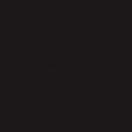
Kuraklık nedeniyle verimli hasat yapılamaması nedeniyle
2021 yılında saman fiyatları arttı. Son yıllarda saman fiyatları
birçok yerde kilogram başına 0,40 veya 0,50 kuruş olarak
hesaplanıyordu. Önceki yıllarda ton fiyatı 300 ile 500 TL
arasında değişen saman, bu yıl 750 ile 1250 TL arasında
dalgalanıyor.
BUĞDAY SAMANI KAÇ PROTEIN
IÇERIR?
Bazı diyet liflerinin besin değerleriKABAKLARHam
proteinArpa samanı9033Buğday samanı9028Vejetaryen
samanı90165Nohut samanı855534 daha fazla satır•1 Mart
2017