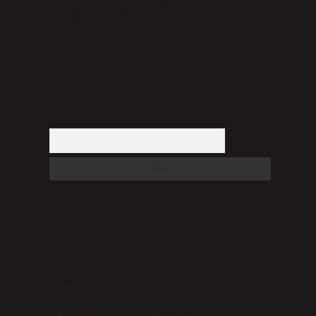
halinde, ilgili içerikler yasal süre içerisinde sitemizden
kaldırılacaktır.
Arama
SON YORUMLAR