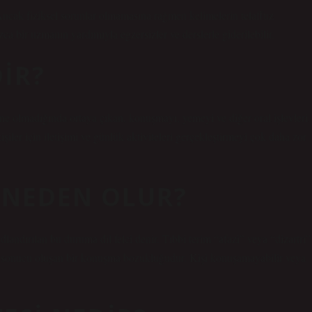
r. Ancak fiziksel sorunlar olmamasına rağmen kelimelerin telaffuz
 bir uzmanın yardımıyla egzersizler ve derslerle giderilebilir.
DIR?
dine olmadığında ortaya çıkan, konuşmayı, yemeyi ve diğer oral işlevleri
işiler için iletişimi ve günlük aktiviteleri gerçekleştirmeyi çok daha zor
 NEDEN OLUR?
adlandırılan bu duruma dil felci denir. Tıbbi terim “afazi” veya “dizartri”
esi sonucu oluşan bir konuşma bozukluğudur. Kişi konuşamayabilir veya