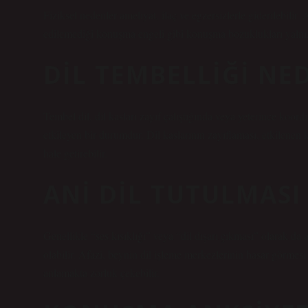
Fiziksel nedenler ameliyat, ilaç ve egzersizlerle giderilebili
edilemediği konuşma engeli gibi konuşma bozuklukları yalnızca
DIL TEMBELLIĞI NE
Tembel dil, dil kasları zayıf çalıştığında veya yeterince koor
etkileyen bir durumdur. Dil kaslarının zayıflaması, etkilenen k
hale getirebilir.
ANI DIL TUTULMASI
Genellikle “ses kısıklığı” veya “dil dışarı çıkması” olarak da 
olabilir. Afazi, beynin dil işleme merkezlerinin hasar görm
anlamakta zorluk çekebilir.