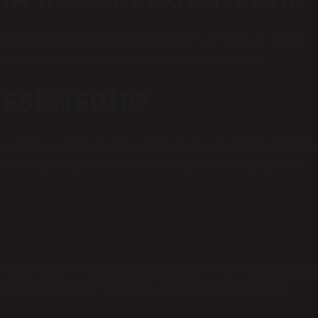
n veya bir kısmının fiziksel olarak hasar görmesi veya felç olması
bir hastalık sonucu oluşan edinilmiş bir dil bozukluğudur.
ESI NEDIR?
n topluluk önünde konuşma veya performans içeren belirli bir durumda
urum, bireyin sosyal durumlarda olumsuz yargılanma veya algılanma
raması durumuna dil felci denir. Her hastalıkta olduğu gibi dil felcinde
 tamamen kontrolden çıkar ve fonksiyonlarını kaybetmeye başlar.