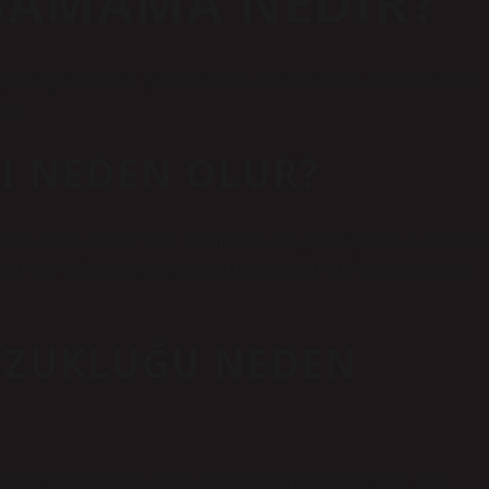
ŞAMAMA NEDIR?
eyin bölgesinin hasar görmesi sonucu oluşan nörolojik bir rahatsızlıktır.
lur.
I NEDEN OLUR?
ına neden olabilir. Stres, travma veya sert çevre koşulları da konuşma
ve Down sendromu gibi gelişimsel bozuklukları olan kişiler konuşma
OZUKLUĞU NEDEN
k değerlendirilebilir. Ayrıca bu tür konuşma bozukluğu felç gibi