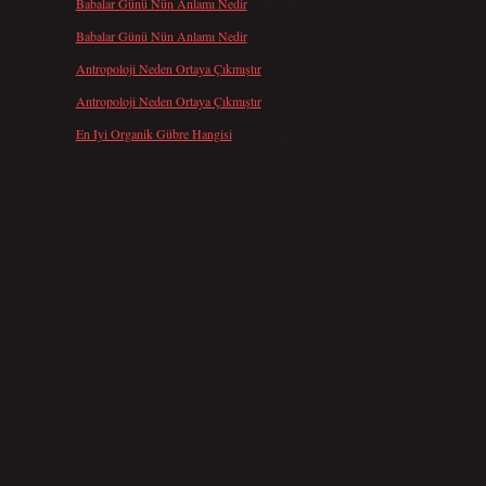
E
Babalar Günü Nün Anlamı Nedir
için
admin
Babalar Günü Nün Anlamı Nedir
için
Altan
Antropoloji Neden Ortaya Çıkmıştır
için
admin
Antropoloji Neden Ortaya Çıkmıştır
için
Ayaz
En Iyi Organik Gübre Hangisi
için
admin