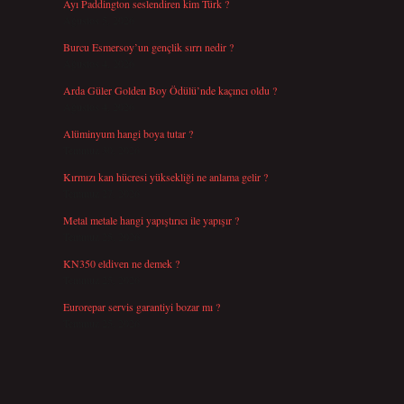
Ayı Paddington seslendiren kim Türk ?
Ağustos 5, 2026
Burcu Esmersoy’un gençlik sırrı nedir ?
Ağustos 4, 2026
Arda Güler Golden Boy Ödülü’nde kaçıncı oldu ?
Ağustos 4, 2026
Alüminyum hangi boya tutar ?
Temmuz 30, 2026
Kırmızı kan hücresi yüksekliği ne anlama gelir ?
Temmuz 27, 2026
Metal metale hangi yapıştırıcı ile yapışır ?
Temmuz 25, 2026
KN350 eldiven ne demek ?
Temmuz 25, 2026
Eurorepar servis garantiyi bozar mı ?
Temmuz 25, 2026