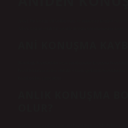
ANIDEN KONU
Afazi, bir kişinin dil kullanımını ve anlayışını kontrol eden b
Afazi, kişinin etkili bir şekilde iletişim kuramamasına neden o
ANI KONUŞMA KAYB
Nörolojik bozukluklar veya yaralanmalar konuşma bozukluklar
bozukluklarına neden olabilir. Otizm spektrum bozuklukları 
bozuklukları yaşayabilir.
ANLIK KONUŞMA B
OLUR?
Aniden ortaya çıkan konuşma bozukluğu da MS belirtisi olara