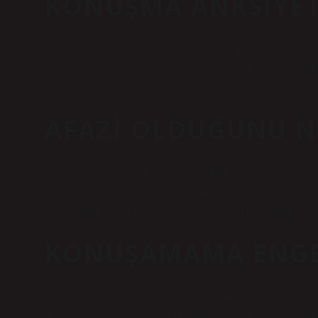
KONUŞMA ANKSIYET
Topluluk önünde konuşma korkusu veya glosofobi, bir kişini
bir durumda yoğun kaygı ve korku yaşadığı bir kaygı bozukl
algılanma korkusuyla ilişkilidir.
AFAZI OLDUĞUNU N
Afazi belirtileri nelerdir? Afazi, genellikle ciddi bir beyin tr
travmalardan sonra ortaya çıkan konuşma bozuklukları, ifad
isimlendirme zorlukları açıkça afazinin varlığını gösterir.
KONUŞAMAMA ENGE
Dil ve konuşma güçlükleri: Sözlü iletişimin farklı düzeylerind
nedeniyle dili kullanmada, dil öğrenmede ve iletişim kurmada 