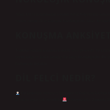
Afazi; Dil ve konuşmadan sorumlu beyin bölgelerinin tamamını
sonucu oluşan dil ve konuşma bozukluğudur. Afazi, beyindeki 
KONUŞMA ANKSIYET
Topluluk önünde konuşma korkusu veya glosofobi, bir kişini
yoğun kaygı ve korku yaşadığı bir kaygı bozukluğudur. Bu d
korkusuyla ilişkilidir.
DIL FELCI NEDIR?
Dil kaslarının istemsizce kasılması ve fonksiyon kaybına uğ
de erken teşhis çok önemlidir.
Konuşma felci: Zamanla dil