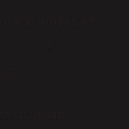
bozukluğunun nedenleri arasında beyin hasarı da yer alır.
EDEN KONUŞAMAZ?
orunları, nörolojik sorunlar, işitme kaybı gibi fiziksel nedenlerin yanı
klukları, down sendromu gibi gelişimsel ve genetik bozukluklar da
DIR?
eynin dil ifadesini ve anlamayı kontrol eden bölgesinin hasar görmesi
MA OLUR MU?