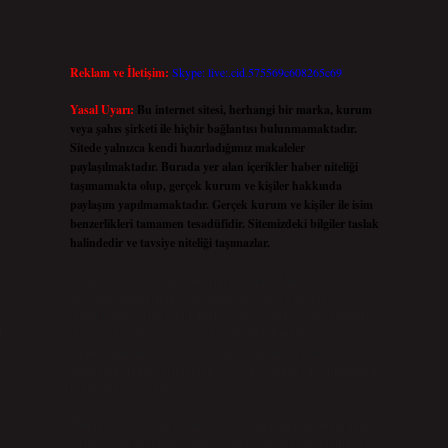
Reklam ve İletişim:
Skype: live:.cid.575569c608265c69
Yasal Uyarı:
Bu internet sitesi, herhangi bir marka, kurum
veya şahıs şirketi ile hiçbir bağlantısı bulunmamaktadır.
Sitede yalnızca kendi hazırladığımız makaleler
paylaşılmaktadır. Burada yer alan içerikler haber niteliği
taşımamakta olup, gerçek kurum ve kişiler hakkında
paylaşım yapılmamaktadır. Gerçek kurum ve kişiler ile isim
benzerlikleri tamamen tesadüfidir. Sitemizdeki bilgiler taslak
halindedir ve tavsiye niteliği taşımazlar.
Sitemiz, 5651 Sayılı Kanun gereğince Bilgi Teknolojileri ve
İletişim Kurumu (BTK) tarafından onaylanmış bir Yer Sağlayıcı
olarak hizmet vermektedir. Bu nedenle, sitedeki içerikleri proaktif
m
olarak denetleme veya araştırma yükümlülüğümüz
bulunmamaktadır. Ancak, üyelerimiz yazdıkları içeriklerin
sorumluluğunu taşımakta olup, siteye üye olarak bu sorumluluğu
kabul etmiş sayılırlar.
Hukuka ve yasal düzenlemelere aykırı olduğunu düşündüğünüz
içerikleri,
backlinkpanelicomtr@gmail.com
adresine bildirmeniz