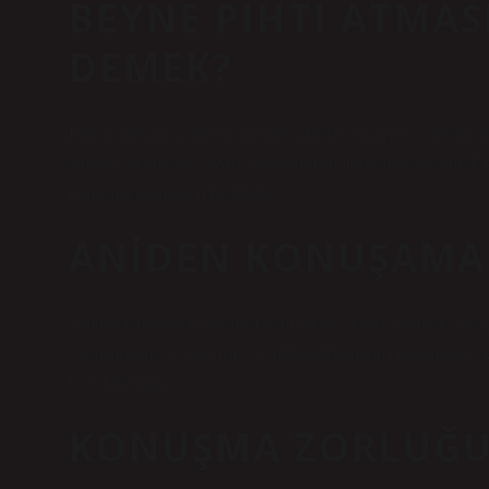
BEYNE PIHTI ATMA
DEMEK?
Pıhtı konuşma ve dilden sorumlu alanları etkilerse konuşma 
anlama, okuma ve yazma yeteneğini etkileyebilen afazidir. Kiş
konuşma akışını kaybedebilir.
ANIDEN KONUŞAMA
Aniden başlayan konuşma bozuklukları Afazi, özellikle dil v
yaralanmadır ve konuşma ve dil bozukluklarına neden olur. A
bozukluğudur.
KONUŞMA ZORLUĞU 