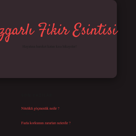
garlı Fikir Esintisi
Hayatına hareket katan kısa hikayeler!
SIDEBAR
betci giriş
SON YAZILAR
Nitelikli göçmenlik nedir ?
Ağustos 8, 2026
Fazla korkunun zararları nelerdir ?
Ağustos 6, 2026