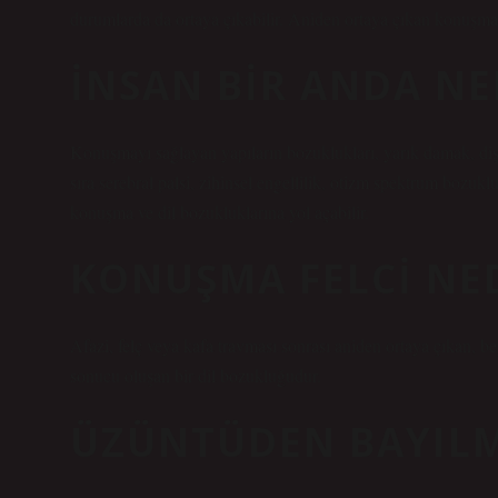
durumlarda da ortaya çıkabilir. Aniden ortaya çıkan konuşma 
İNSAN BIR ANDA N
Konuşmayı sağlayan yapıların bozuklukları, yarık damak, diş s
sıra serebral palsi, zihinsel engellilik, otizm spektrum bozu
konuşma ve dil bozukluklarına yol açabilir.
KONUŞMA FELCI NE
Afazi, felç veya kafa travması sonrası aniden ortaya çıkan, b
sonucu oluşan bir dil bozukluğudur.
ÜZÜNTÜDEN BAYIL