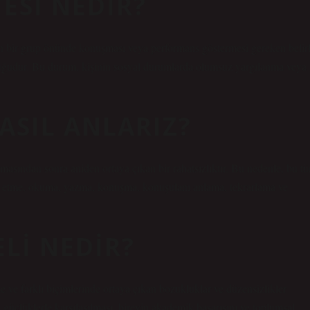
ESI NEDIR?
n bir grup önünde konuşması veya performans göstermesi gereken belirl
uğudur. Bu durum, kişinin sosyal durumlarda olumsuz yargılanma veya
ASIL ANLARIZ?
avmasından sonra aniden ortaya çıkan bir rahatsızlıktır. Bu nedenle, bu tü
e etme, okuma, yazma, konuşma, konuşulanı anlama, tekrarlama ve
LI NEDIR?
e ve farklı biçimlerinde ortaya çıkan bozukluklar ve düzensizlikler
güçlüklerle karşılaşılması, bireyin akademik başarısını ve toplumsal