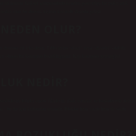
 etkilerinin fiziksel semptomlarla kendini gösterdiği bir psikiyatrik
 neden olan bu durum, kişinin kontrolü dışında gelişir.
 NEDEN OLUR?
u duruma dil felci denir. Tıbbi terim “afazi” veya “dizartri” olabilir.
nucu oluşan bir konuşma bozukluğudur. Kişi konuşma yeteneğini
LUK NEDIR?
diklerini bilirler ancak fikirlerini ifade etmekte ve başkalarıyla iletişi
 bu tür için kullanılan terimdir. Bloklar hem yazılı hem de sözlü
MA BOZUKLUĞU NEDIR?