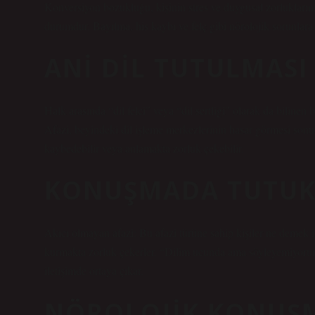
Konversiyon bozukluğu, kişinin stres ve duygusal zorluklarının
durumdur. Bayılma, his kaybı ve felç gibi nörolojik sorunlara
ANI DIL TUTULMASI
Halk arasında “dil felci” veya “dil sertliği” olarak da bilinen b
Afazi, beyindeki dil işleme merkezlerinin hasar görmesi so
kaybedebilir veya anlamakta zorluk çekebilir.
KONUŞMADA TUTUK
Akıcı olmayan afazi: Bu afazi türüne sahip kişiler ne demek iste
kurmakta zorluk çekerler. “Dilim ucunda ama söyleyemiyorum.”
iletişimde ortaya çıkar.
NÖROLOJIK KONUŞ