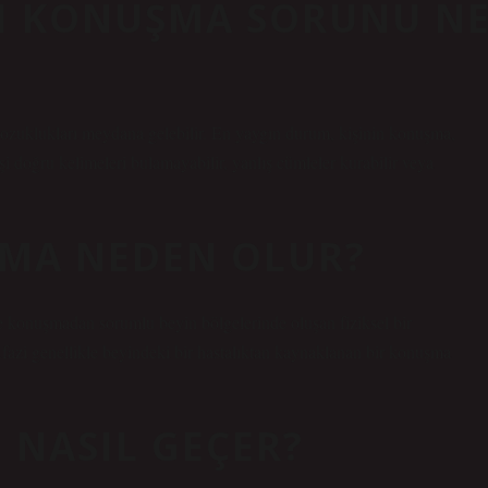
SI KONUŞMA SORUNU N
bozuklukları meydana gelebilir. En yaygın durum, kişinin konuşma,
i doğru kelimeleri bulamayabilir, yanlış cümleler kurabilir veya
MA NEDEN OLUR?
e konuşmadan sorumlu beyin bölgelerinde oluşan fiziksel bir
fazi genellikle beyindeki bir hastalıktan kaynaklanan bir konuşma
NASIL GEÇER?