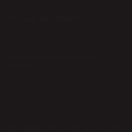
edebilme inancı ve duygusudur.
BAJRAM NE DEMEK?
Özel dinî veya millî öneme sahip olan ve hep birlikte kutlanan
gün.
BAYRAMIN ISMI ANLAMI
NEDIR?
Kelime Orta Farsçada paδrām, Sogdcada ise patrām olarak
yazılmıştır ve neşe, huzur, mutluluk ve sessizlik anlamına gelir.
Pati- (geri, tekrar) ve rāma- (sakinlik, huzur ve mutluluk) kök
kelimelerinin birleşiminden ortaya çıkmıştır. Beyrem veya
mayram olarak da adlandırılır.
BAYRAM ISIMLI KAÇ KIŞI VAR?