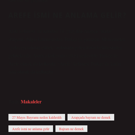
AREFE ISMI NE ANLAMA GELIR?
Arife kelimesi, en azından 14. yüzyılda Arapça “arafat”
(bilgelik, bilgi) kelimesinden Türkçe’ye girmiştir. Muhtemelen
“geleceği tahmin etmek” anlamına gelen irafat kelimesinden
gelmektedir. Arapça kökeninin etkisi nedeniyle Türkçe’de
Arefe olarak da kullanılır. “Arefe” kelimesi Türkçe’de kadın
ismi olarak da kullanılır.
Makaleler
Tarih:
27 Mayıs Bayramı neden kaldırıldı
Arapçada bayram ne demek
Arefe ismi ne anlama gelir
Bajram ne demek