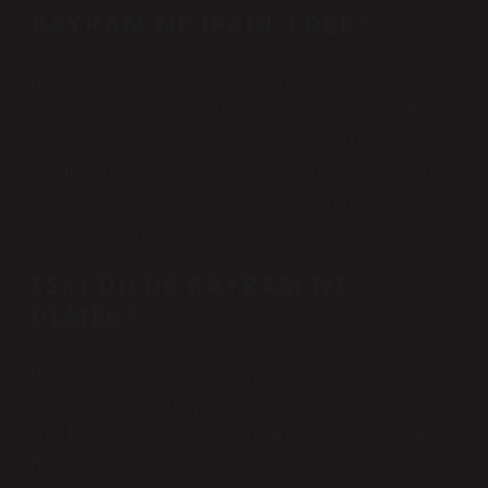
BAYRAM NE IFADE EDER?
Bayram, ağızda ve gönülde bir tat bırakmak demektir. Sevgiyi,
dayanışmayı ve paylaşımı doyasıya yaşamak demektir. Bu
duygu ve düşüncelerle; Ramazan Bayramınızı kutluyor,
ülkemize, İslam alemine ve tüm insanlığa Ramazan ayının
mübarek olmasını diliyorum. Barış, huzur, mutluluk ve refah
getirmesini dilerim.
ESKI DILDE BAYRAM NE
DEMEK?
İslamiyet öncesi Türkler (Göktürkler ve Uygurlar) arasında
bayram: Göktürk ve Uygur metinlerinde “bayram” terimine
Hint-İran dillerinden gelen rāma kelimesiyle karşılık verilir.
Rāma kelimesinin Sanskritçe anlamı “sevinç, mutluluk, huzur,