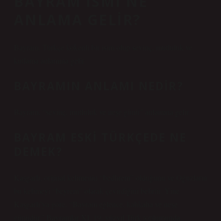
BAYRAM ISMI NE
ANLAMA GELIR?
Bayram, Türkçe kökenli bir isim olup sevinç, mutluluk ve
kutlama anlamına gelir.
BAYRAMIN ANLAMI NEDIR?
Bayram, “sevinç, mutluluk ve neşe günü” anlamına gelir.
BAYRAM ESKI TÜRKÇEDE NE
DEMEK?
Kaşgarlı, orijinal kelimenin “bedhrem” olduğunu ve Oğuzların
bu kelimeyi “beyrem” olarak çevirdiğini belirtir. Yine
Kaşgarlı’ya göre, “Bayram eğlence, kahkaha ve neşe
günüdür.” Bayramlar XI. 19. yüzyıl Türk toplumunda,