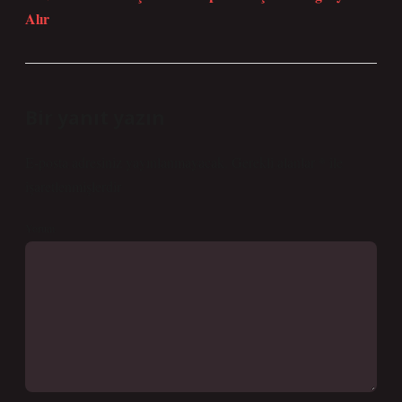
Alır
Bir yanıt yazın
E-posta adresiniz yayınlanmayacak.
Gerekli alanlar
*
ile
işaretlenmişlerdir
Yorum