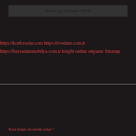
https://korfezsolar.com
https://evodam.com.tr
https://bayramlarmobilya.com.tr
knight online
nttgame
Sitemap
SIDEBAR
SON YAZILAR
Kuzu kulağı otu nerede yetişir ?
Ağustos 8, 2026