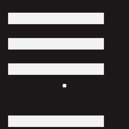
İsim*
E-Posta*
Web Sitesi
Daha sonraki yorumlarımda kullanılması için adım, e-posta adresim ve site adresim
bu tarayıcıya kaydedilsin.
10 - 4 kaçtır?
*