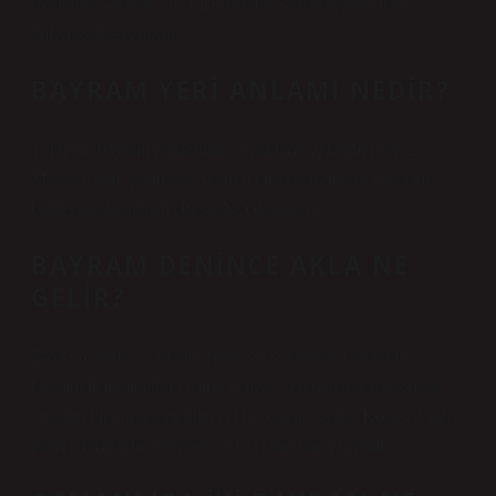
mutluluk, sakinlik”tir. 1 Bu kelime Sanskritçeden İran
dillerine de geçmiştir.
BAYRAM YERI ANLAMI NEDIR?
1. İdgah, bayram günlerinde çocukların eğlendiği yer. 2.
Meclis Canlı, gürültülü, şenlikli bir yer: Belediye önü tatil
beldesine dönmüştü (Reşat N. Güntekin).
BAYRAM DENINCE AKLA NE
GELIR?
Bayram denince akla ilk gelen şey ziyarettir. Özellikle
bayramda akrabaları ziyaret etmek, uzaktaki aile üyelerinin
yeniden bir araya gelebileceği bir ortam yaratır. Köyü ziyaret
ederek birliktelik duygusu ve bayram ruhu güçlenir.