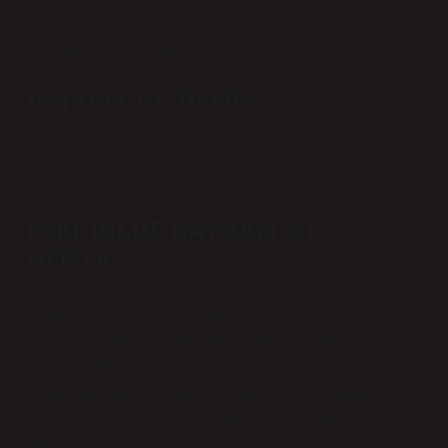
İran kökenli olan bayram sözcüğü, en eski Türkçe örneklerde
Badram şeklinde geçmektedir.
BAJRAM NE DEMEK?
Özel dinî veya millî öneme sahip olan ve hep birlikte kutlanan
gün.
ESKI DILDE BAYRAM NE
DEMEK?
İslamiyet öncesi Türkler (Göktürkler ve Uygurlar) arasında
bayram: Göktürk ve Uygur metinlerinde “bayram” terimine
Hint-İran dillerinden gelen rāma kelimesiyle karşılık verilir.
Rāma kelimesinin Sanskritçe anlamı “sevinç, mutluluk, huzur,
mutluluk, sakinlik”tir. 1 Bu kelime Sanskritçeden İran
dillerine de geçmiştir.