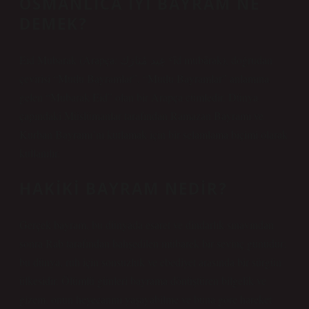
OSMANLICA IYI BAYRAM NE
DEMEK?
Eid Mubarak (Arapça: عِيد مُبَارَك‎ ʿīd mubārak), doğrudan
çevirisi “Mutlu Bayramlar”, “Mutlu Bayramlar” anlamına
gelen “Mubarak Eid” olan bir Arapça cümledir. Dünya
çapındaki Müslümanlar tarafından Ramazan Bayramı ve
Kurban Bayramı’nı kutlamak için bir selamlama biçimi olarak
kullanılır.
HAKIKI BAYRAM NEDIR?
Gerçek bayram, bu dünyada esaret ve dindarlık sınavından
sonra Rab tarafından bahşedilen mübarek bir sevinç günüdür;
bu dünya, ruh için sonsuzluk ve ebediyet arasında bir sürgün
ülkesidir. Ölümlü günleri bayrama dönüştüren bilgelik ve
gizem, onun heyecanını yaşayabilme ve buna göre hareket