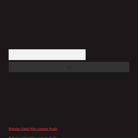
backlinkpanelicomtr@gmail.com
adresine bildirmeniz halinde, ilgili içerikler yasal
süre içerisinde sitemizden kaldırılacaktır.
Arama
SON YORUMLAR
Babalar Günü Nün Anlamı Nedir
için
admin
Babalar Günü Nün Anlamı Nedir
için
Altan