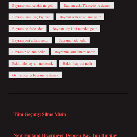
Bayram denince akla ne gelir
Bayram eski Türkçede ne demek
Bayram isimli kaç kişi var
Bayram ismi ne anlama gelir
Bayram ne ifade eder
Bayram soy ismi nereden gelir
Bayram yeri anlamı nedir
Bayramın adı nedir
Bayramın anlamı nedir
Bayramın ismi anlamı nedir
Eski dilde bayram ne demek
Hakiki bayram nedir
Osmanlıca iyi bayram ne demek
Önceki Yazı
Tüm Geçmişi Silme Misin
Sonraki Yazı
New Holland Biçerdöver Deposu Kaç Ton Buğday