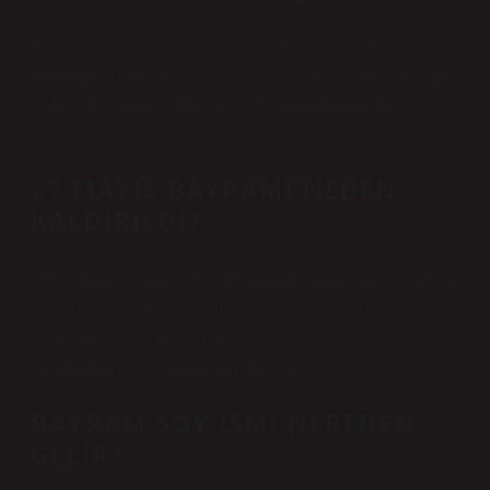
Bu isme sahip kaç kişi olduğunu ve hangi özelliklere sahip
olduğunu anlatan detayları derledik. Yaklaşık 138.000 kişinin
taşıdığı Bayram ismi ülkemizde en çok kullanılan 100 isim
arasında yer alıyor.
27 MAYIS BAYRAMI NEDEN
KALDIRILDI?
1950 yılında iktidara gelen Demokrat Parti’nin ülkeyi giderek
bir baskı ve kardeş katli rejimine sürüklediğini öne süren Türk
Silahlı Kuvvetleri’ne bağlı bir grup subay, 27 Mayıs 1960
sabahı ülkenin tüm yönetimini ele geçirdi.
BAYRAM SOY ISMI NEREDEN
GELIR?