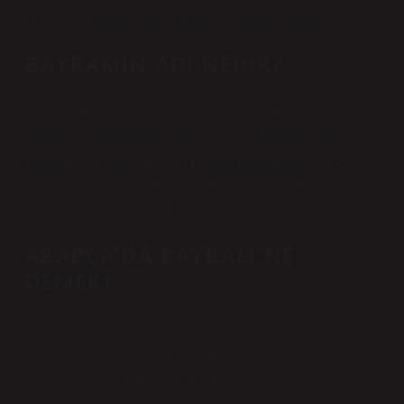
“Bayram Meydanı” adı verilen bir meydanda kutlanırdı.
BAYRAMIN ADI NEDIR?
Resmi tatiller; Ulusal Egemenlik ve Çocuk Bayramı,
Atatürk’ü Anma Günü, Gençlik ve Spor Bayramı ve Zafer
Bayramı. Dini bayramlar ise Kurban Bayramı ve Ramazan
Bayramı’dır. Diğer tatiller ise Yılbaşı, Emek ve Dayanışma
Günü ve Demokrasi ve Milli Birlik Günü’dür.
ARAPÇA’DA BAYRAM NE
DEMEK?
Türkçe’deki tatil kelimesi, “sevinç toplanması” anlamına gelen
Farsça bezram (bezm+ram) kelimesinden gelir. Tatil için
Arapça ıyd (Eid) kelimesi kullanılır.