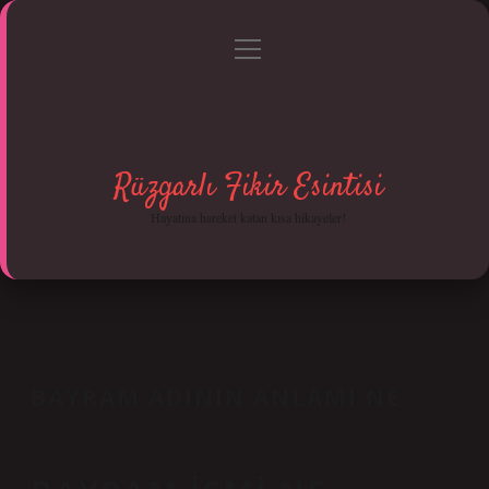
menüyü
Anasayfa
Gizlilik Politikası
Yasal Uyarı
aç
Hakkımızda
Rüzgarlı Fikir Esintisi
Hayatına hareket katan kısa hikayeler!
BAYRAM ADININ ANLAMI NE
Tarih: Kasım 29, 2024