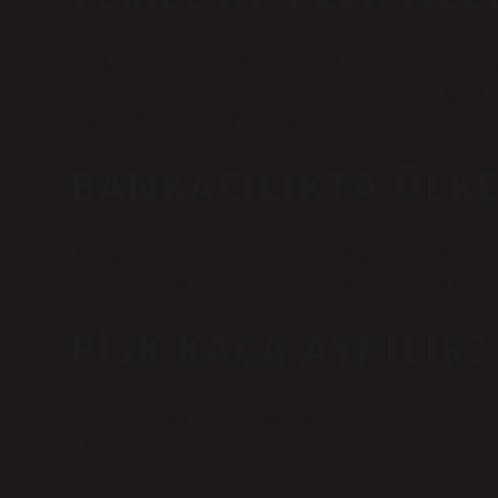
Temel riskler, temelinde ve sonucunda kişisel olmayan kayıp
hatta bazen toplumun tamamını etkileyebilen ve etkisi genelli
değişikliklerden kaynaklanan risklerdir.
BANKACILIKTA ÜLKE
Ülke riski, bir ülkedeki yatırımlar ve finansmanla ilişkili herh
ticaretin, çokuluslu şirketlerin ve her şeyden önce uluslararası
RISK KAÇA AYRILIR?
Kurumların, özellikle finansal kurumların maruz kalabilecekleri
olarak sınıflandırabiliriz.