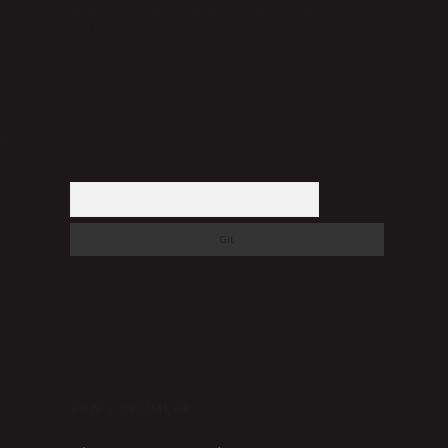
halinde, ilgili içerikler yasal süre içerisinde sitemizden
kaldırılacaktır.
i
Arama
SON YORUMLAR