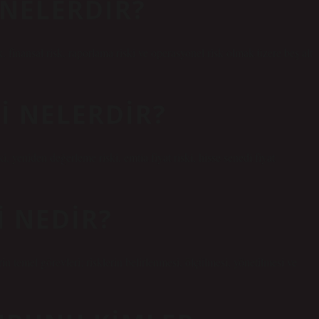
 NELERDIR?
inansal risk, raporlama riski ve operasyonel risk olmak üzere beş alt
I NELERDIR?
ki, yeniden değerleme riski, emtia fiyat riski, hisse senedi fiyat
I NEDIR?
n temel görevleri; risklerin belirlenmesi, ölçülmesi, yönetilmesi ve