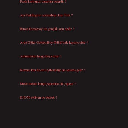
Fazla korkunun zararları nelerdir ?
Ağustos 6, 2026
Ayı Paddington seslendiren kim Türk ?
Ağustos 5, 2026
Burcu Esmersoy’un gençlik sırrı nedir ?
Ağustos 4, 2026
Arda Güler Golden Boy Ödülü’nde kaçıncı oldu ?
Ağustos 4, 2026
Alüminyum hangi boya tutar ?
Temmuz 30, 2026
Kırmızı kan hücresi yüksekliği ne anlama gelir ?
Temmuz 27, 2026
Metal metale hangi yapıştırıcı ile yapışır ?
Temmuz 25, 2026
KN350 eldiven ne demek ?
Temmuz 25, 2026