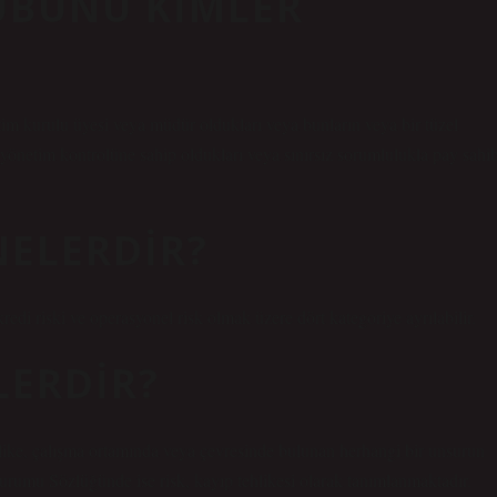
UBUNU KIMLER
tim kurulu üyesi veya müdür oldukları veya bunların veya bir tüzel
k yönetim kontrolüne sahip oldukları veya sınırsız sorumlulukla pay sahib
NELERDIR?
, kredi riski ve operasyonel risk olmak üzere dört kategoriye ayrılabilir.
LERDIR?
ike, çalışma ortamında veya çevresinde bulunan herhangi bir unsurun
Kurumu Sözlüğünde ise risk, kayıp tehlikesi olarak tanımlanmaktadır.