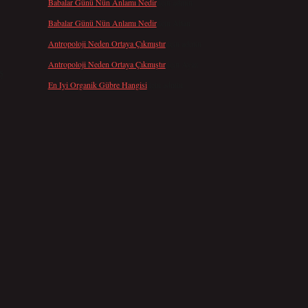
Babalar Günü Nün Anlamı Nedir
için
admin
Babalar Günü Nün Anlamı Nedir
için
Altan
Antropoloji Neden Ortaya Çıkmıştır
için
admin
Antropoloji Neden Ortaya Çıkmıştır
için
Ayaz
ş
En Iyi Organik Gübre Hangisi
için
admin