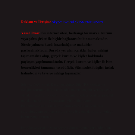
Reklam ve İletişim:
Skype: live:.cid.575569c608265c69
Yasal Uyarı:
Bu internet sitesi, herhangi bir marka, kurum
veya şahıs şirketi ile hiçbir bağlantısı bulunmamaktadır.
Sitede yalnızca kendi hazırladığımız makaleler
paylaşılmaktadır. Burada yer alan içerikler haber niteliği
taşımamakta olup, gerçek kurum ve kişiler hakkında
paylaşım yapılmamaktadır. Gerçek kurum ve kişiler ile isim
benzerlikleri tamamen tesadüfidir. Sitemizdeki bilgiler taslak
halindedir ve tavsiye niteliği taşımazlar.
Sitemiz, 5651 Sayılı Kanun gereğince Bilgi Teknolojileri ve
İletişim Kurumu (BTK) tarafından onaylanmış bir Yer Sağlayıcı
olarak hizmet vermektedir. Bu nedenle, sitedeki içerikleri proaktif
olarak denetleme veya araştırma yükümlülüğümüz
bulunmamaktadır. Ancak, üyelerimiz yazdıkları içeriklerin
sorumluluğunu taşımakta olup, siteye üye olarak bu sorumluluğu
kabul etmiş sayılırlar.
Hukuka ve yasal düzenlemelere aykırı olduğunu düşündüğünüz
içerikleri,
backlinkpanelicomtr@gmail.com
adresine bildirmeniz