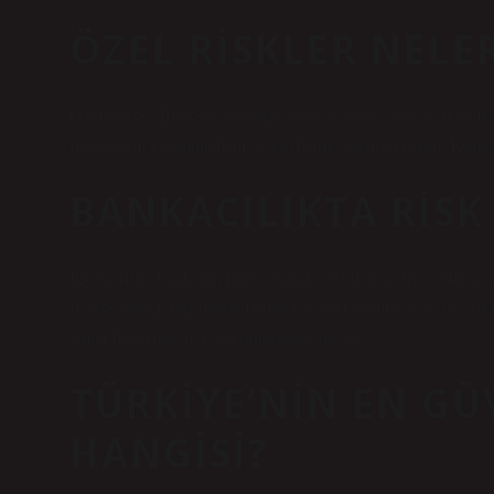
ÖZEL RISKLER NELE
Özel riskler; Bireysel olayların sonucu olarak ortaya çıkar. Başk
riskte; hem kazanma hem de kaybetme olasılığı vardır. Kumar 
BANKACILIKTA RISK
Piyasa riski, bankanın bilançosunda ve bilanço dışı varlık ve 
fiyatlarındaki dalgalanmalardan kaynaklanabilecek zarar riskidir
emtia fiyat riski alt kategorilerinden oluşur.
TÜRKIYE’NIN EN GÜ
HANGISI?