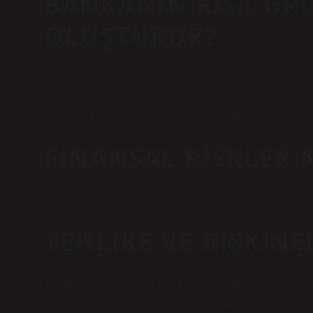
BANKANIN RISK GR
OLUŞTURUR?
Madde 49 – Bir gerçek kişi ile eş ve çocukları, bunların yöne
kişinin birlikte veya tek başına, doğrudan veya dolaylı olara
oldukları ortaklıklar bir risk grubu oluştururlar.
FINANSAL RISKLER 
Şirketler açısından finansal riskler; piyasa riski, likidite riski
TEHLIKE VE RISK NE
Tehlike ve Risk Kavramları – TS 18001 standardına göre tehl
zarara yol açma olasılığı olarak tanımlanmaktadır. Türk Dil 