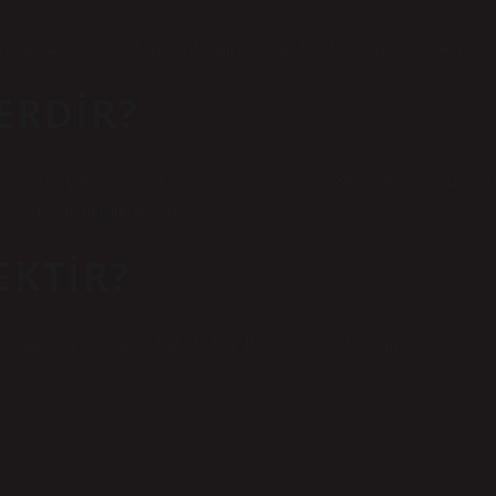
, kredi riski ve operasyonel risk olmak üzere dört kategoriye ayrılabilir.
ERDIR?
lerin kredi şartlarına uymaması ve faiz ve anapara ödemelerini zamanınd
 temerrüt olasılığını taşır.
EKTIR?
üşmek bir risk olarak kabul edilir. Başka bir örnek vermek gerekirse,
r.