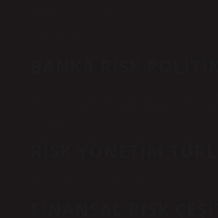
Katılımcılara “En çok hangi bankaya güveniyorsunuz?” diye 
ettik. Anket sonuçlarına göre Ziraat Bankası diğer bankalara g
banka olduğunu söyleyenlerin oranı ise %36.
BANKA RISK POLITI
Kredi risk yönetiminin amacı, bankanın makul parametreler da
getirisini en üst düzeye çıkarmaktır. Bankalar, portföylerindeki 
yönetmelidir.
RISK YÖNETIM TÜRL
Risk yönetiminin 4 türü vardır: 1) Tehdit riski yönetimi, 2) Fi
FINANSAL RISK ÇEŞI