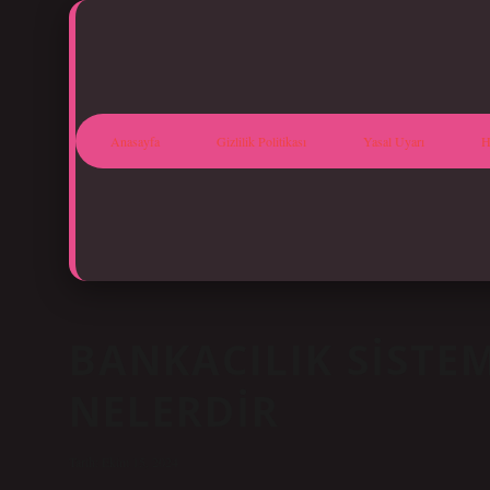
Anasayfa
Gizlilik Politikası
Yasal Uyarı
H
BANKACILIK SISTEM
NELERDIR
Tarih: Ekim 15, 2024