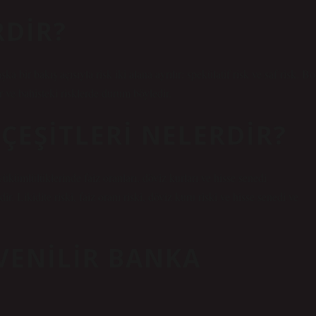
RDIR?
a bir bakış açısıyla risk iki alana ayrılır: spekülatif risk ve saf risk. Bo
ve bahisteki risklerde durum böyledir.
 ÇEŞITLERI NELERDIR?
yükümlülüklerinde faiz oranları, döviz kurları ve hisse senedi
. Likidite riski, faiz oranı riski, döviz kuru riski ve hisse senedi ve
VENILIR BANKA