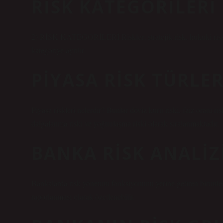
RISK KATEGORILERI
2) RİSK KATEGORİLERİ Riskler; stratejik risk, hukuki risk, f
kategoriye ayrılır.
PIYASA RISK TÜRLER
Piyasa riskleri nelerdir? Bunlar döviz kuru riski, faiz oranı ris
dalgalanma riski ve yoğunlaşma riski olarak sıralanmaktadır.
BANKA RISK ANALIZ
Bankalarda risk yönetimi fonksiyonunu yerine getiren birimleri
raporlanması olarak özetlenebilir.