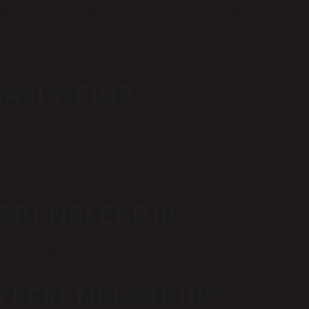
soruldu. Bu soruyu sorduğumuz ankette dikkat çekici sonuçlar elde
öre açık ara ilk sırada yer aldı. Ziraat Bankası’nın en çok güvendikleri
KASI NEDIR?
hilinde maruz kalabileceği riskleri yöneterek bankanın risk ayarlı
tüm kredi risklerini ve bireysel krediler ve işlemlerle ilişkili riskleri
ERI NELERDIR?
nansal risk yönetimi.
TLERI NELERDIR?