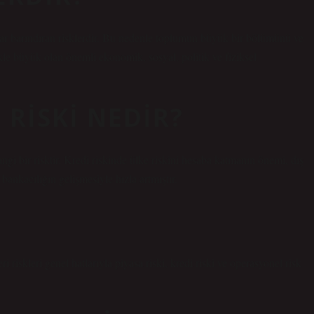
lar barındıran risklerdir. Bu nedenle toplumun büyük bir bölümünü ve
kle büyük olan önemli ekonomik, sosyal, politik ve fiziksel
 RISKI NEDIR?
angi bir risktir. Kredi riskinde ülke riskini hesaba katmanın önemi, dış
 bankacılığın gelişmesiyle hızla artmıştır.
 riskleri genel hatlarıyla piyasa riski, kredi riski ve operasyonel risk