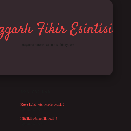
garlı Fikir Esintisi
Hayatına hareket katan kısa hikayeler!
SIDEBAR
betci giriş
SON YAZILAR
Kuzu kulağı otu nerede yetişir ?
Ağustos 8, 2026
Nitelikli göçmenlik nedir ?
Ağustos 8, 2026