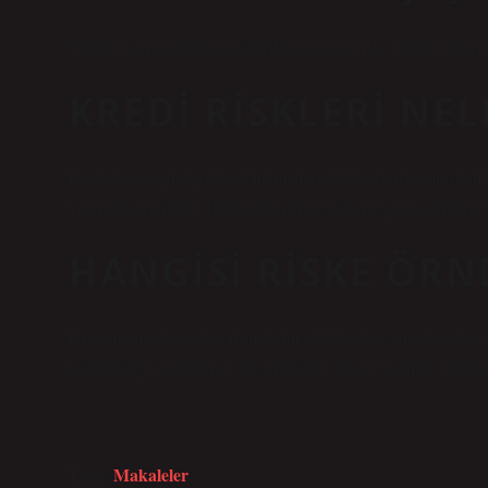
Şirketler açısından finansal riskler; piyasa riski, likidite riski
KREDI RISKLERI NEL
Bankaların sağladığı kredi hizmetlerinde kredi riski, müşteri
yapmaması riskidir. Her kredi işlemi gecikme, geri ödememe ve
HANGISI RISKE ÖRN
Örneğin, merdivende çalışmak bir tehlike iken, merdivenden d
köpekbalığı olan bir koy bir tehlikedir. Orada yüzmek risklidi
Makaleler
Tarih: