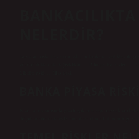
BANKACILIKTA 
NELERDIR?
Faiz oranı riski. Faiz oranı riski, bir bankanın varlıkları ile y
yükümlülüklerdeki değişikliktir. … Bilanço dışı riskler. … D
Likidite riski. … İflas riski.
BANKA PIYASA RISK
Kredi verme sırasında yeterli açıklama yapılmazsa kredi kalites
dalgalanmalar nedeniyle bankaların elinde bulundurduğu varl
TEMEL RISKLER NEL