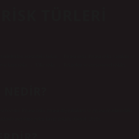
RISK TÜRLERI
ükümlülükleri arasındaki farktır… Piyasa riski. Piyasa riski, varlıklar ve
öviz kuru riski. … Ülke riski. … Teknoloji ve operasyonel riskler. …
I NEDIR?
i bozulur. Piyasa riski, piyasa değişiklikleri ve piyasa fiyatlarındaki
ıklarda meydana gelen kayıp riskidir (Goyal, 2010).
ERDIR?