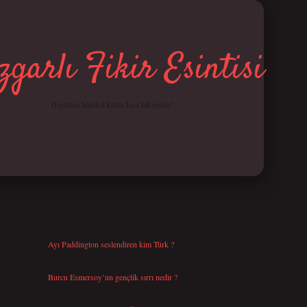
garlı Fikir Esintisi
Hayatına hareket katan kısa hikayeler!
SIDEBAR
betci giriş
SON YAZILAR
Ayı Paddington seslendiren kim Türk ?
Ağustos 5, 2026
Burcu Esmersoy’un gençlik sırrı nedir ?
Ağustos 4, 2026