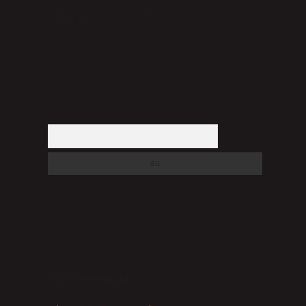
halinde, ilgili içerikler yasal süre içerisinde sitemizden
kaldırılacaktır.
Arama
SON YORUMLAR