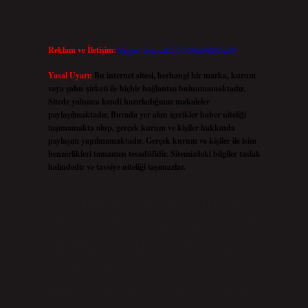
n
Reklam ve İletişim:
Skype: live:.cid.575569c608265c69
Yasal Uyarı:
Bu internet sitesi, herhangi bir marka, kurum
veya şahıs şirketi ile hiçbir bağlantısı bulunmamaktadır.
Sitede yalnızca kendi hazırladığımız makaleler
paylaşılmaktadır. Burada yer alan içerikler haber niteliği
taşımamakta olup, gerçek kurum ve kişiler hakkında
paylaşım yapılmamaktadır. Gerçek kurum ve kişiler ile isim
benzerlikleri tamamen tesadüfidir. Sitemizdeki bilgiler taslak
halindedir ve tavsiye niteliği taşımazlar.
Sitemiz, 5651 Sayılı Kanun gereğince Bilgi Teknolojileri ve
İletişim Kurumu (BTK) tarafından onaylanmış bir Yer Sağlayıcı
olarak hizmet vermektedir. Bu nedenle, sitedeki içerikleri proaktif
olarak denetleme veya araştırma yükümlülüğümüz
bulunmamaktadır. Ancak, üyelerimiz yazdıkları içeriklerin
.
sorumluluğunu taşımakta olup, siteye üye olarak bu sorumluluğu
kabul etmiş sayılırlar.
Hukuka ve yasal düzenlemelere aykırı olduğunu düşündüğünüz
içerikleri,
backlinkpanelicomtr@gmail.com
adresine bildirmeniz