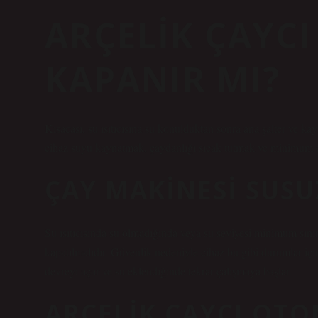
ARÇELIK ÇAYCI
KAPANIR MI?
Kısacası, su ısıtıcısına su konulduktan sonra ana şalter ve kayn
cihaz suyu kaynatmak, çaydanlığı sıcak tutmak ve minimum en
ÇAY MAKINESI SUSU
Su ısıtıcısında su olmadığında veya su seviyesi minimum sınırı
kapatılmalıdır. Güvenlik nedeniyle cihaz bu gibi durumlar için
devreyi açar ve su eklendiğinde tekrar çalışmaya başlar.
ARÇELIK ÇAYCI OT