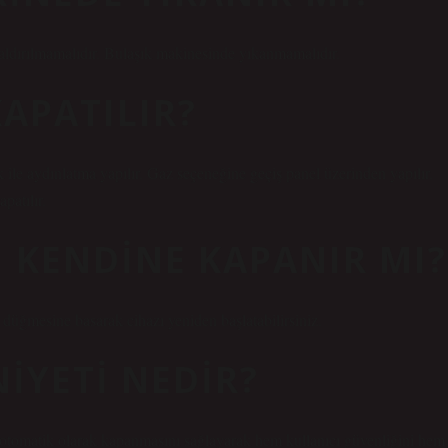
 daldırılmamalıdır. Bulaşık makinesinde yıkanmamalıdır.
KAPATILIR?
ile aydınlatma yapılır. Gaz seçeneğine geçiş panel üzerinden yapılır.
patılır.
 KENDINE KAPANIR MI?
düğmesine basarak cihazı yeniden başlatabilirsiniz.
IYETI NEDIR?
a otomatik olarak kapanmasını sağlayarak hem kullanıcı güvenliğini hem