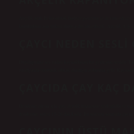
Arçelik artık Beko olarak faaliyet göstermeye devam edecek.
kuruluşların ana şirketi olmaya devam edecek. Arçelik A.Ş.’
ÇAYCI NEDEN SESLI 
Duyduğunuz ses ısıdan kaynaklanan bir genleşme sesidir. Tık
ısındığında otomatik olarak durduğu anlamına gelir. Kaynadıktan
ÇAYCIDA ÇAY KAÇ 
Demleme işlemi için çay, demlik haznesine yerleştirilir ve ü
demlenme süresi 15-20 dakikadır. Bu sürenin sonunda çayın ar
ÇAYCININ ÜSTÜ MAK