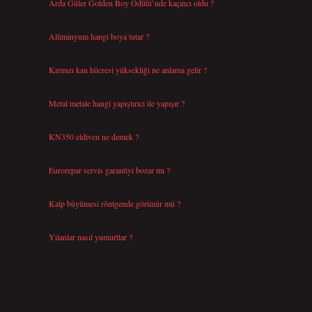
Arda Güler Golden Boy Ödülü’nde kaçıncı oldu ?
Ağustos 4, 2026
Alüminyum hangi boya tutar ?
Temmuz 30, 2026
Kırmızı kan hücresi yüksekliği ne anlama gelir ?
Temmuz 27, 2026
Metal metale hangi yapıştırıcı ile yapışır ?
Temmuz 25, 2026
KN350 eldiven ne demek ?
Temmuz 25, 2026
Eurorepar servis garantiyi bozar mı ?
Temmuz 25, 2026
Kalp büyümesi röntgende görünür mü ?
Temmuz 23, 2026
Yılanlar nasıl yumurtlar ?
Temmuz 15, 2026