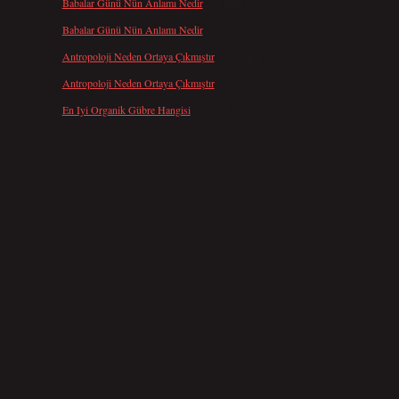
Babalar Günü Nün Anlamı Nedir
için
admin
Babalar Günü Nün Anlamı Nedir
için
Altan
Antropoloji Neden Ortaya Çıkmıştır
için
admin
Antropoloji Neden Ortaya Çıkmıştır
için
Ayaz
En Iyi Organik Gübre Hangisi
için
admin
u
n