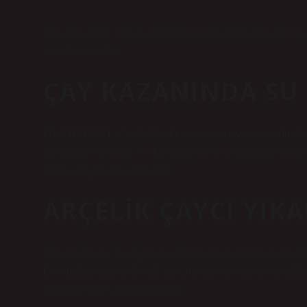
Su ısıtıcısını her zaman minimum ve maksimum seviyeleri aras
önce kapanacaktır.
ÇAY KAZANINDA SU 
ÖNEMLİ NOT: Çaydanlıktaki su seviyesi rezistansın altında ka
değiştirilmesi gerekir. 6-) Çaydanlığın ve iş yerinizin güvenl
kapalı olduğundan emin olun.
ARÇELIK ÇAYCI YIKA
Makinenizin çaydanlığını ve ısıtıcısını suyla durulayarak temiz
Çay makinenizin elektronik parçalarına su gelmemesine dikk
kullanmaya devam edebilirsiniz.