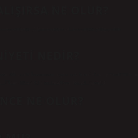
ALIŞIRSA NE OLUR?
temas etmeden çalışan rezistans çok kısa sürede patlayacaktır.
IYETI NEDIR?
a otomatik olarak kapanmasını sağlayarak hem kullanıcı güvenliğini hem
ir dökme sistemi ve kolay temizlenen parçalar önemlidir.
INCE NE OLUR?
R MU?