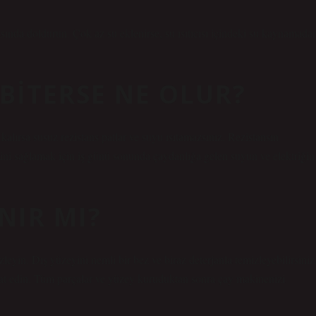
ında doldurun. Çok az su eklenirse, su ısıtıcısı içindeki su kaynamada
BITERSE NE OLUR?
lırsa susuz rezistans patlar ve suyu ısıtamazsınız. Rezistansın
iğini sağlamak için iş günü sonunda çaydanlığa gelen suyun ve elektriğin
NIR MI?
leyin. Dış yüzeyini nemli bir bez ve biraz deterjanla temizleyebilirsiniz
at edin. Tüm parçalar ve yüzey kuruduktan sonra çay makinenizi