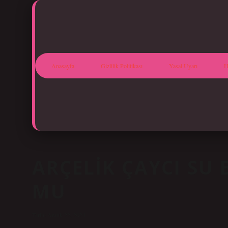
Anasayfa
Gizlilik Politikası
Yasal Uyarı
H
ARÇELIK ÇAYCI SU
MU
Tarih: Aralık 22, 2024