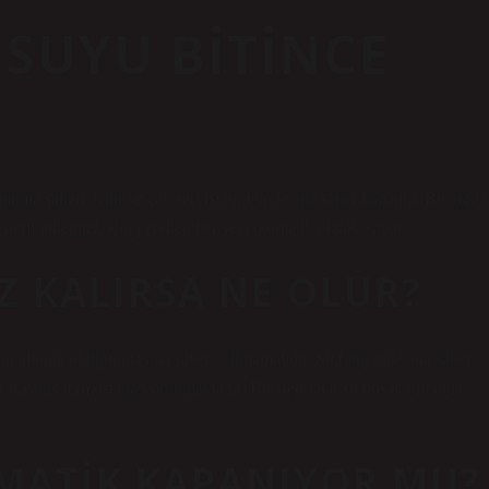
 SUYU BITINCE
atma şalteri açılır ve çay servisi bittiğinde ana şalter kapatılır. Bu arada
erji tüketmek için gereken her şeyi otomatik olarak yapar.
Z KALIRSA NE OLUR?
n altında olduğunda ana şalter açılmamalıdır. Su bittiğinde ana şalter
 iki adet termostatla korunmaktadır. Bu sigortalar su boşaltıldığında
OMATIK KAPANIYOR MU?