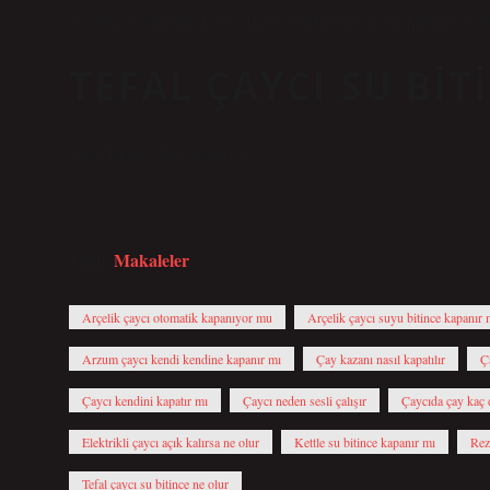
de cihazın ömrünü korur. Pratik kullanım için damlatmayan b
TEFAL ÇAYCI SU BIT
Suyu bitince de kapanıyor.
Makaleler
Tarih:
Arçelik çaycı otomatik kapanıyor mu
Arçelik çaycı suyu bitince kapanır 
Arzum çaycı kendi kendine kapanır mı
Çay kazanı nasıl kapatılır
Ç
Çaycı kendini kapatır mı
Çaycı neden sesli çalışır
Çaycıda çay kaç 
Elektrikli çaycı açık kalırsa ne olur
Kettle su bitince kapanır mı
Rez
Tefal çaycı su bitince ne olur