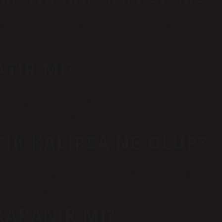
in altına düşmesini önlemek için zaman zaman otomatik olarak devreye
 sadece ısıtma işlemini duraklatacaktır.
ATIR MI?
venliği ne anlama geliyor? Su kaynadığında, düğmelere basmanız ve
veya bekleme moduna geçecektir.
ÇIK KALIRSA NE OLUR?
 ısıtıcısı ciddi bir güvenlik riski oluşturabilir. Su buharlaştıkça, su
sınabilir, bu da yangın riski oluşturabilir.
KAPANIR MI?