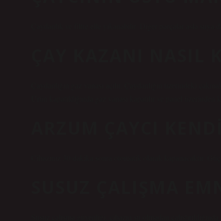
Çaydanlık ve filtre elle yıkanabilir. Diğer parçalar asla suya
ÇAY KAZANI NASIL 
Çaydanlığın gaz vanası açılır. Çaydanlığın üzerindeki çakmak 
Ürün kapatıldığında gaz vanası kapatılır ve panel üzerinden ka
ARZUM ÇAYCI KENDI
Cihazınız 30 dakika sonra otomatik olarak kapanacaktır. Güç 
SUSUZ ÇALIŞMA EMN
Susuz çalışma güvenliği, cihazın su olmadan çalıştırıldığınd