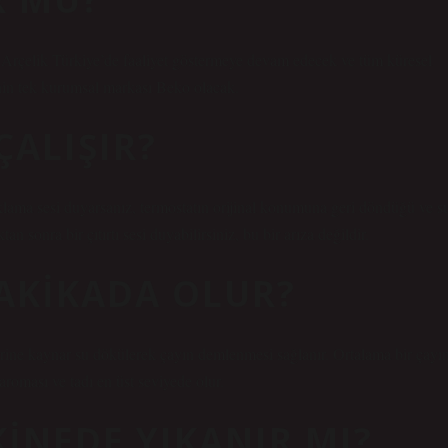
 Arçelik Türkiye’de faaliyet göstermeye devam edecek ve tüm küresel
nin tek kurumsal markası Beko olacak.
ÇALIŞIR?
lama sesi duyarsanız, termostatın orijinal konumuna geri döndüğü ve s
 sonra bir çıtırtı sesi duyabilirsiniz, bu bir arıza değildir.
DAKIKADA OLUR?
zerine kaynar su dökülerek çayın demlenmesi sağlanır. Ortalama bir çayı
oması ve tadı en üst seviyede olur.
INEDE YIKANIR MI?