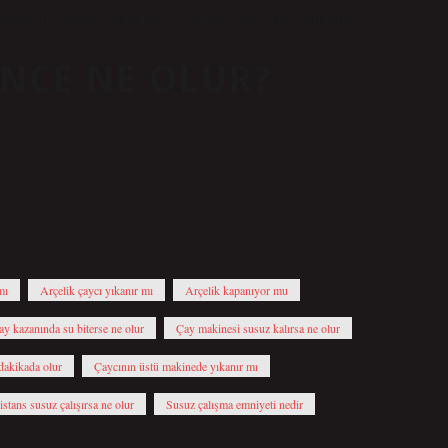
ir dökme sistemi ve kolay temizlenen parçalar önemlidir.
INCE NE OLUR?
mı
Arçelik çaycı yıkanır mı
Arçelik kapanıyor mu
ay kazanında su biterse ne olur
Çay makinesi susuz kalırsa ne olur
dakikada olur
Çaycının üstü makinede yıkanır mı
istans susuz çalışırsa ne olur
Susuz çalışma emniyeti nedir