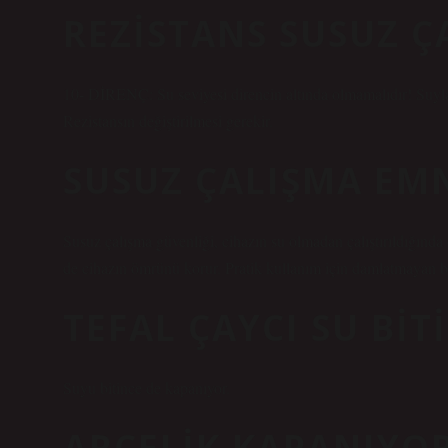
REZISTANS SUSUZ Ç
10- DİRENÇ: Su seviyesi direncin altında olmamalıdır! Suyla 
Rezistansın değiştirilmesi gerekir.
SUSUZ ÇALIŞMA EMN
Susuz çalışma güvenliği, cihazın su olmadan çalıştırıldığınd
de cihazın ömrünü korur. Pratik kullanım için damlatmayan b
TEFAL ÇAYCI SU BIT
Suyu bitince de kapanıyor.
ARÇELIK KAPANIYO