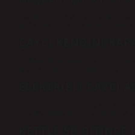
Geri sayım bitene kadar su sıcaklığının 95 santigrat derecen
girecek ve ısınacaktır. Bu süre zarfında makine kapanmayacak;
ÇAYCI KENDINI KAP
Çay Makinesi Otomatik Kapanma Fonksiyonu Su kaynatma gü
uğraşmanız gerekmeden makine otomatik olarak kapanacak 
ELEKTRIKLI ÇAYCI A
Su ısıtıcısı açık bırakılırsa ne olur? Fişi çekili bırakılan bir su
ısıtıcısındaki elektrikli ısıtma elemanı açığa çıkabilir ve aşırı ı
KETTLE SU BITINCE 