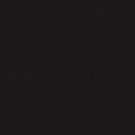
%100 BEDELSIZ NE DEMEK?
%100 serbest şirket bölünmesinde hisseler iki katına çıkar.
Şirket serbest bölünmeden önce 100 arsaya sahipse, daha
sonra 100 arsa daha satın alır. Bu durumda hisselerini iki
katına çıkarır. Ancak serbest sermaye artışından sonra hisse
fiyatı aynı miktarda düşer.
BEDELSIZ AĞIR HASAR NE
OLUYOR?
Ücretsiz büyük hasar raporu nedir? Ciddi kazalarla ilgili bir
rapor hazırlarken, bu, niceliksiz, yani ücretsiz bir rapor veya
niceliksiz büyük hasar raporu olarak yapılabilir. Ücretsiz
büyük hasar raporu, kazaya karışan taraflardan birinin kusurlu
olması durumunda düzenlenen rapordur.