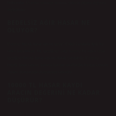
bulunurlar. Ücretsiz sermaye artırımı, şirketin piyasa değerini
değiştirmez.
BEDELSIZ AĞIR HASAR NE
OLUYOR?
Ücretsiz büyük hasar raporu nedir? Ciddi kazalarla ilgili bir
rapor hazırlarken, bu, niceliksiz, yani ücretsiz bir rapor veya
niceliksiz büyük hasar raporu olarak yapılabilir. Ücretsiz
büyük hasar raporu, kazaya karışan taraflardan birinin kusurlu
olması durumunda düzenlenen rapordur.
10000 TL HASAR KAYDI
ARACIN DEĞERINI NE KADAR
DÜŞÜRÜR?
10.000 TL hasar raporu aracın değerini ne kadar düşürür?