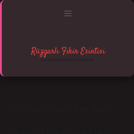
menüyü
Anasayfa
Gizlilik Politikası
Yasal Uyarı
aç
Hakkımızda
Rüzgarlı Fikir Esintisi
Hayatına hareket katan kısa hikayeler!
ARABADA BEDELSIZ NE DEMEK
Tarih: Kasım 27, 2024