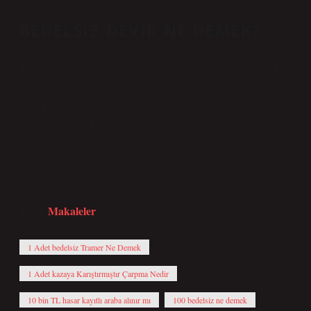
BEDELSIZ DEVIR NE DEMEK?
Tapu devri çoğunlukla aile içindeki bireyler arasında yapılır.
Bu işleme “serbest tapu devri” de denir. Aile içinde tapu devri
yapılırken tapu, devredenin ve devralanın fotoğraflarının
bulunduğu kimlik belgesi ve pasaport fotoğrafı gibi çeşitli
belgeler talep edilir.
Makaleler
Tarih:
1 Adet bedelsiz Tramer Ne Demek
1 Adet kazaya Karıştırmıştır Çarpma Nedir
10 bin TL hasar kayıtlı araba alınır mı
100 bedelsiz ne demek