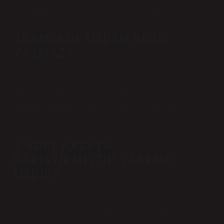
Araç modeline ve hasar türüne bağlı olarak mevcuttur.
TRAMERDE NEDEN BEDEL
YAZMAZ?
Tutar belirtilmeyen bir hasar raporu, çarpışmanın neden
olduğu hasar miktarının belirlenemediği anlamına gelir.
Bunun nedenleri hasarın küçük olması veya hasarın
belirlenmesinde bir hata olması olabilir.
1 ADET KAZAYA
KARIŞTIRMIŞTIR ÇARPMA
NEDIR?
1 kazaya karıştı: Bu, aracın bir kazaya karıştığını ancak
hasarın ciddiyetinin veya maliyetinin henüz belirlenmediğini