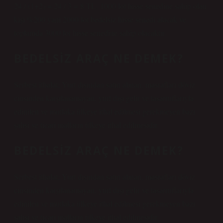
24 / (1+2) = 24 / 3 = 8 TL. 1000 lot hisse senedine sahip olan
kişi %200 yani 2000 lot bedelsiz hisse senedi alacak ve
toplamda 3000 lot hisse senedine sahip olacaktır.
BEDELSIZ ARAÇ NE DEMEK?
Serbest ithalat; Yurt dışından satın alınan, masrafları döviz
cinsinden karşılanamayan, yurt dışı gelir ve tasarruflarıyla
edinilen ve mutlaka ülkeye ithal edilmesi gerekmeyen bazı
şahsi ve ticari malların ülkeye ithal edilmesidir.
BEDELSIZ ARAÇ NE DEMEK?
Serbest ithalat; Yurt dışından satın alınan, masrafları döviz
cinsinden karşılanamayan, yurt dışı gelir ve tasarruflarıyla
edinilen ve mutlaka ülkeye ithal edilmesi gerekmeyen bazı
şahsi ve ticari malların ülkeye ithal edilmesidir.