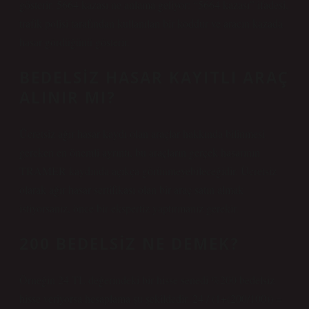
gösterir. 5664 kazası ne anlama geliyor: “5664 kazası” ifadesi,
trafik polisi tarafından kullanılan bir koddur ve aracın kazada
hasar gördüğünü gösterir.
BEDELSIZ HASAR KAYITLI ARAÇ
ALINIR MI?
Ücretsiz ağır hasar kaydı olan araçlar hakkında bilinmesi
gereken en önemli ayrıntı, bu araçların gerçek hasarının
TRAMER kaydında açıkça görünmeyebileceğidir. Ücretsiz
olarak ağır hasar sertifikası olan bir araç satın almak
istiyorsanız, önce bir ekspertiz yaptırmanız gerekir.
200 BEDELSIZ NE DEMEK?
Örneğin 24 TL değerindeki bir hisse senedi %200 bedelsiz
hisse veriyorsa hesaplama şu şekildedir. 24 / (1+(200/100)) =