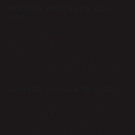
BEDELSIZ ARAÇ SATIŞI OLUR
MU?
Serbest ithalat kapsamında ithal edilen bir aracın satışı veya
teslimi için bir süre sınırı var mıdır? Bu kapsamdaki araçlar,
gümrük idaresinin izni olmaksızın bir yıl geçmedikçe ödünç
verilemez, teminat olarak kullanılamaz, kiralanamaz,
devredilemez veya belirli bir bedel karşılığında veya bedelsiz
olarak satılamaz.
BEDELSIZ OLUNCA NE OLUR?
Ücretsiz sermaye artırımı durumunda, hissedarlara herhangi
bir ücret uygulanmaz. Hissedarlar ayrıca, halihazırda sahip
oldukları hisselere ek olarak ücretsiz olarak yeni hisseler
sağlayarak şirketin ödenmiş sermayesinin artırılmasına katkıda