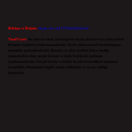
Reklam ve İletişim:
Skype: live:.cid.575569c608265c69
Yasal Uyarı:
Bu internet sitesi, herhangi bir marka, kurum veya şahıs şirketi
ile hiçbir bağlantısı bulunmamaktadır. Sitede yalnızca kendi hazırladığımız
makaleler paylaşılmaktadır. Burada yer alan içerikler haber niteliği
taşımamakta olup, gerçek kurum ve kişiler hakkında paylaşım
yapılmamaktadır. Gerçek kurum ve kişiler ile isim benzerlikleri tamamen
tesadüfidir. Sitemizdeki bilgiler taslak halindedir ve tavsiye niteliği
taşımazlar.
Sitemiz, 5651 Sayılı Kanun gereğince Bilgi Teknolojileri ve İletişim Kurumu
(BTK) tarafından onaylanmış bir Yer Sağlayıcı olarak hizmet vermektedir. Bu
nedenle, sitedeki içerikleri proaktif olarak denetleme veya araştırma
yükümlülüğümüz bulunmamaktadır. Ancak, üyelerimiz yazdıkları içeriklerin
sorumluluğunu taşımakta olup, siteye üye olarak bu sorumluluğu kabul etmiş
sayılırlar.
Hukuka ve yasal düzenlemelere aykırı olduğunu düşündüğünüz içerikleri,
backlinkpanelicomtr@gmail.com
adresine bildirmeniz halinde, ilgili içerikler yasal
süre içerisinde sitemizden kaldırılacaktır.