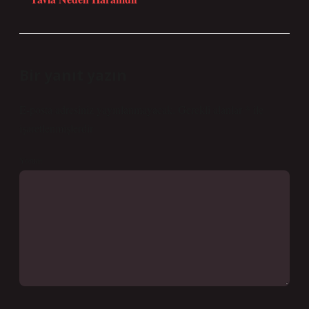
Bir yanıt yazın
E-posta adresiniz yayınlanmayacak.
Gerekli alanlar
*
ile
işaretlenmişlerdir
Yorum