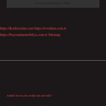
https://korfezsolar.com
https://evodam.com.tr
https://bayramlarmobilya.com.tr
Sitemap
SIDEBAR
SON YAZILAR
Atatürk’ün en çok sevdiği atın adı nedir ?
Ağustos 10, 2026