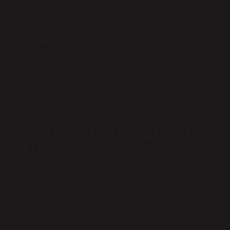
HASAR KAYDI NEDEN BEDELSIZ
ÇIKAR?
Kazaya karışan taraflardan biri kusurluysa, tutulan rapora
“ücretsiz ciddi hasar raporu” denir. Kusurlu taraf diğer tarafın
hasar masraflarını öderse, ücretsiz ciddi hasar raporu
oluşturulur.
1 ADET BEDELSIZ TRAMER NE
DEMEK?
“Ücretsiz hasar tescili” veya “ücretsiz römork tescili”, kaza
veya doğal afet sonucu aracın hasar görmesi durumunda
sigorta şirketinin herhangi bir ücret talep etmeden hasarı
onaracağı veya değiştireceği anlamına gelir.