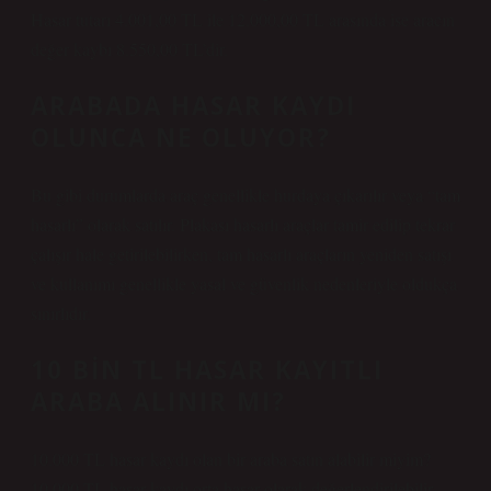
Hasar tutarı 4.001,00 TL ile 12.000,00 TL arasında ise aracın
değer kaybı 8.550,00 TL’dir.
ARABADA HASAR KAYDI
OLUNCA NE OLUYOR?
Bu gibi durumlarda araç genellikle hurdaya çıkarılır veya “tam
hasarlı” olarak satılır. Plakası hasarlı araçlar tamir edilip tekrar
çalışır hale getirilebilirken, tam hasarlı araçların yeniden satışı
ve kullanımı genellikle yasal ve güvenlik nedenleriyle oldukça
sınırlıdır.
10 BIN TL HASAR KAYITLI
ARABA ALINIR MI?
10.000 TL hasar kaydı olan bir araba satın alabilir miyim?
10.000 TL hasar kaydı orta hasar olarak değerlendirilebilir.