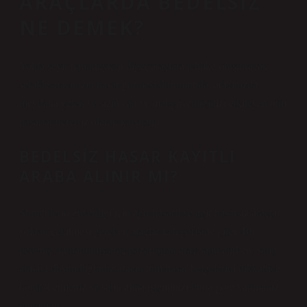
ARAÇLARDA BEDELSIZ
NE DEMEK?
Yolda seyir halindeyken diğer araçlara tehlike oluşturacak
şekilde aracınızın hasar görmesi durumunda, aracınızda
meydana gelen ve sizin can ve mal güvenliğinizi etkileyen tüm
hasarlar ücretsiz olarak karşılanır.
BEDELSIZ HASAR KAYITLI
ARABA ALINIR MI?
Sürücülerin güvenliği için ağır hasarlı ve ağır hasarsız araçlar
yoldan çekilmesi gereken araçlar kategorisine girer. Bu
nedenle, kullanılmış araç pazarından araç satın alırken, satın
almayı düşündüğünüz aracın tüm hasar belgelerini dikkatlice
kontrol etmeniz ve satın alma işleminizi buna göre yapmanız
önemlidir.