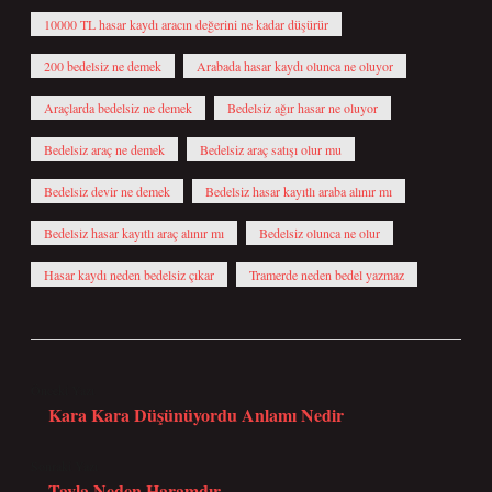
10000 TL hasar kaydı aracın değerini ne kadar düşürür
200 bedelsiz ne demek
Arabada hasar kaydı olunca ne oluyor
Araçlarda bedelsiz ne demek
Bedelsiz ağır hasar ne oluyor
Bedelsiz araç ne demek
Bedelsiz araç satışı olur mu
Bedelsiz devir ne demek
Bedelsiz hasar kayıtlı araba alınır mı
Bedelsiz hasar kayıtlı araç alınır mı
Bedelsiz olunca ne olur
Hasar kaydı neden bedelsiz çıkar
Tramerde neden bedel yazmaz
Önceki Yazı
Kara Kara Düşünüyordu Anlamı Nedir
Sonraki Yazı
Tavla Neden Haramdır