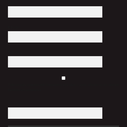
İsim*
E-Posta*
Web Sitesi
Daha sonraki yorumlarımda kullanılması için adım, e-posta adresim ve site adresim
bu tarayıcıya kaydedilsin.
5 + 3 kaçtır?
*