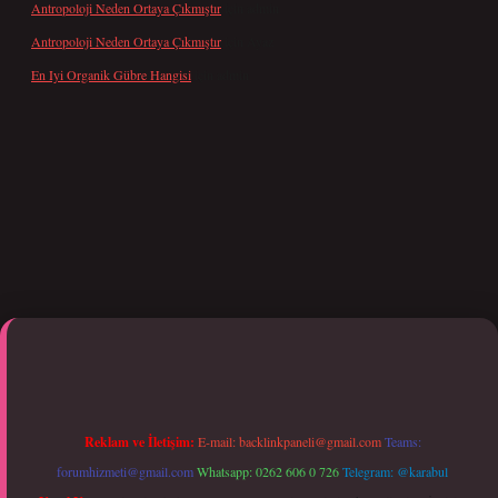
Antropoloji Neden Ortaya Çıkmıştır
için
admin
Antropoloji Neden Ortaya Çıkmıştır
için
Ayaz
En Iyi Organik Gübre Hangisi
için
admin
giriş
Reklam ve İletişim:
E-mail:
backlinkpaneli@gmail.com
Teams:
forumhizmeti@gmail.com
Whatsapp: 0262 606 0 726
Telegram: @karabul