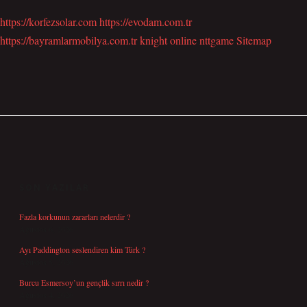
https://korfezsolar.com
https://evodam.com.tr
https://bayramlarmobilya.com.tr
knight online
nttgame
Sitemap
SIDEBAR
SON YAZILAR
Fazla korkunun zararları nelerdir ?
Ağustos 6, 2026
Ayı Paddington seslendiren kim Türk ?
Ağustos 5, 2026
Burcu Esmersoy’un gençlik sırrı nedir ?
Ağustos 4, 2026