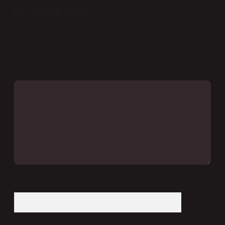
Bir yanıt yazın
E-posta adresiniz yayınlanmayacak.
Gerekli alanlar
*
ile
işaretlenmişlerdir
Yorum
İsim*