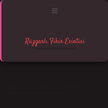
menüyü
Anasayfa
Gizlilik Politikası
Yasal Uyarı
aç
Hakkımızda
Rüzgarlı Fikir Esintisi
Hayatına hareket katan kısa hikayeler!
300 BIN TL FAIZSIZ KREDI
ŞARTLARI NELERDIR
Tarih: Ekim 26, 2024