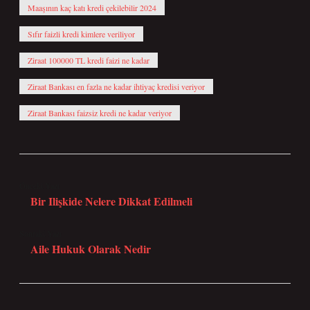
Maaşının kaç katı kredi çekilebilir 2024
Sıfır faizli kredi kimlere veriliyor
Ziraat 100000 TL kredi faizi ne kadar
Ziraat Bankası en fazla ne kadar ihtiyaç kredisi veriyor
Ziraat Bankası faizsiz kredi ne kadar veriyor
Önceki Yazı
Bir Ilişkide Nelere Dikkat Edilmeli
Sonraki Yazı
Aile Hukuk Olarak Nedir