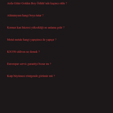
Arda Güler Golden Boy Ödülü’nde kaçıncı oldu ?
Ağustos 4, 2026
Alüminyum hangi boya tutar ?
Temmuz 30, 2026
Kırmızı kan hücresi yüksekliği ne anlama gelir ?
Temmuz 27, 2026
Metal metale hangi yapıştırıcı ile yapışır ?
Temmuz 25, 2026
KN350 eldiven ne demek ?
Temmuz 25, 2026
Eurorepar servis garantiyi bozar mı ?
Temmuz 25, 2026
Kalp büyümesi röntgende görünür mü ?
Temmuz 23, 2026