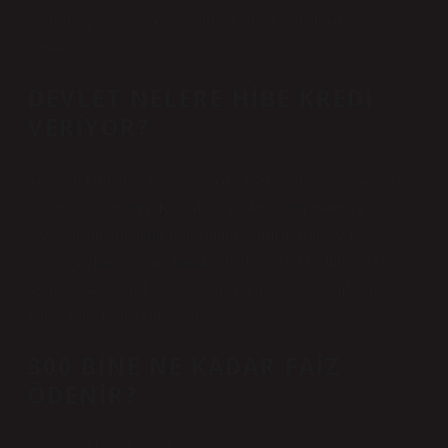
%50’sini geçemez. Yüzde elliye kadar kredi almak
mümkündür.
DEVLET NELERE HIBE KREDI
VERIYOR?
Sigortalı kişileri istihdam eden özel sektör işverenlerine verilen
devlet kredi desteği; Kadınlar, gençler ve engelliler gibi
dezavantajlı grupların istihdamını artırmak için teşvik ve
destek sağlamayı amaçlamaktadır. Bu teşvikler hibe ve kredi
şeklinde sağlanmakta ve üreticilerin mevcut durumlarını
iyileştirmeyi amaçlamaktadır.
300 BINE NE KADAR FAIZ
ÖDENIR?
300.000 TL’lik konut kredisinin geri ödemesi 120 ay vade ve