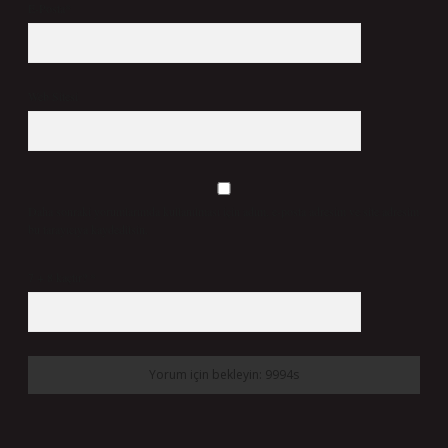
E-Posta*
Web Sitesi
Daha sonraki yorumlarımda kullanılması için adım, e-posta adresim ve site adresim
bu tarayıcıya kaydedilsin.
7 + 8 kaçtır?
*