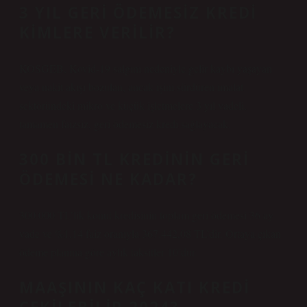
3 YIL GERI ÖDEMESIZ KREDI
KIMLERE VERILIR?
KOSGEB, Kovid-19 salgını nedeniyle gelir kaybı yaşayan
veya nakit akışı bozulan, ancak işini sürdüren imalat
sektöründeki mikro ve küçük işletmelere 3 yıl vadeli,
tamamen faizsiz, geri ödemesiz kredi sağlayacak.
300 BIN TL KREDININ GERI
ÖDEMESI NE KADAR?
300.000 TL’lik konut kredisinin toplam geri ödemesi 36 ay
vade ve %1,14 faiz oranıyla 367.442,08 TL’dir. Ortaya çıkan
ödeme planına göre aylık taksitler 10’dur.
MAAŞININ KAÇ KATI KREDI