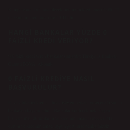
Kampanyada kullanılabilecek minimum kredi tutarı 1.000 TL,
maksimum kredi tutarı ise 20 TL’dir.
HANGI BANKALAR YÜZDE 0
FAIZLI KREDI VERIYOR?
%0 faizli kredi veren bankalar şunlardır: Türkiye İş Bankası
Garanti BBVA. Akbank.
0 FAIZLI KREDIYE NASIL
BAŞVURULUR?
Faizsiz tüketici kredisi almak isteyen herkes bu seçeneği sunan
bankalara başvurmalıdır. Bankalar kredi çekmek isteyen
kişilerin mali durumlarını ve kredinin amacını inceler. Mali
durum ve kredinin amacı uygun görülürse banka faizsiz