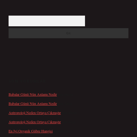
Arama
SON YORUMLAR
Babalar Günü Nün Anlamı Nedir
için
admin
Babalar Günü Nün Anlamı Nedir
için
Altan
Antropoloji Neden Ortaya Çıkmıştır
için
admin
Antropoloji Neden Ortaya Çıkmıştır
için
Ayaz
En Iyi Organik Gübre Hangisi
için
admin