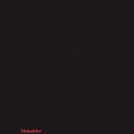
İstediğiniz ödeme seçenekleriyle esnek bir yapıya sahiptir.
50.000 TL’ye kadar olan kredilerde 36 aya kadar, 50.001 TL
ve üzeri ile 100.000 TL ve üzeri kredilerde 24 aya kadar vade
imkânı.
40000 TL MAAŞ ALAN NE
KADAR KREDI ÇEKEBILIR?
Ne kadar kredi alabilirim? Örnek hesaplama Toplam gelirinizi
40.000 TL ve aylık kredi tutarınızı 5.000 TL olarak girdiğinizi
varsayalım. Bu durumda 40.000 TL/2 = 20.000 TL aylık
kredi tutarı, (20.000 TL – 5.000 TL) 15.
Makaleler
Tarih: