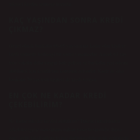
tüketici kredisi vermeye hazırdır.
KAÇ YAŞINDAN SONRA KREDI
ÇIKMAZ?
Genel olarak bankalar 60-65 yaş sınırına kadar olan kişilere
kredi vermede herhangi bir sorun yaşamazlar. Ancak 65 yaş
üstü vakalar daha yaygın hale geliyor ve bankalar geri ödeme
alabilmek için kendilerini korumak istiyorlar. Nadir de olsa
bankalar 70 yaş üstü kişilere de kredi veriyor.
EN ÇOK NE KADAR KREDI
ÇEKEBILIRIM?
Ne kadar tüketici kredisi alabilirim? Tüketici kredisinden
çekebileceğiniz maksimum miktar yasayla sınırlıdır. Buna
göre, aylık taksit ödemeleriniz doğrulanabilir aylık gelirinizin