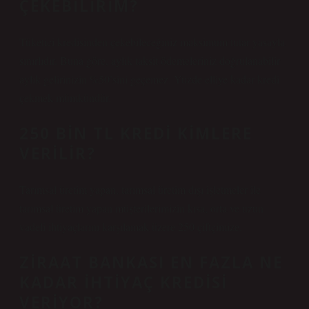
ÇEKEBILIRIM?
Tüketici kredisinden çekebileceğiniz maksimum tutar yasayla
sınırlıdır. Buna göre, aylık taksit ödemeleriniz doğrulanabilir
aylık gelirinizin %50’sini geçemez. Yüzde elliye kadar kredi
çekmek mümkündür.
250 BIN TL KREDI KIMLERE
VERILIR?
Tarımsal üretim yapan, tarımsal üretim dışı işletmeler ile
tarımsal üretim yapan müşterilerimizin kısa, orta ve uzun
vadeli ihtiyaçlarını karşılamak üzere 250 çiftçimize.
ZIRAAT BANKASI EN FAZLA NE
KADAR IHTIYAÇ KREDISI
VERIYOR?