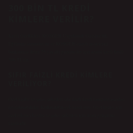
300 BIN TL KREDI
KIMLERE VERILIR?
Kredi Özellikleri: KOSGEB Uygulamalı Girişimcilik
Eğitimini tamamlayan ve KOSGEB onaylı projelerini
bankamıza ileten 35 yaş altı girişimciler için azami kredi limiti
300 TL’dir.
SIFIR FAIZLI KREDI KIMLERE
VERILIYOR?
Özel kişiler ve şahıs şirketleri sıfır faizli kredi kampanyasından
faydalanabilirler. Kullanılabilecek kredi türü: Özel kişiler için
özel tüketici kredisi ve şahıs şirketleri için ticari geliştirme
kredisidir.