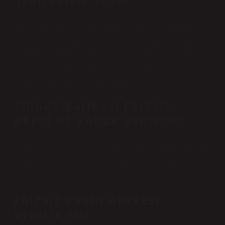
ÇEKILEBILIR 2024?
Bir kişinin alabileceği maksimum kredi tutarı, kanıtlanmış
gelire göre hesaplanır. Buna göre, aylık taksitlerin toplam
tutarının kanıtlanmış gelirin %50’sini geçmemesi düzenlenir.
Ödediğiniz taksitlerin toplam tutarının gelirinizin yarısını
geçmemesi için farklı krediler alabilirsiniz.
ZIRAAT BANKASI FAIZSIZ
KREDI NE KADAR VERIYOR?
2 yıl boyunca faizsiz ve geri ödemesiz Genç Çiftçi Kredisi ile
2.500.000 TL’ye kadar kredi imkanı gençlere 2.500 TL’ye
kadar ödeme imkânı sağlıyor.
FAIZSIZ KREDI HERKESE
VERILIR MI?