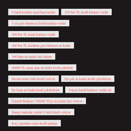
0 faizli krediye nasıl başvurulur
250 bin TL kredi kimlere verilir
3 yıl geri ödemesiz kredi kimlere verilir
300 bin TL kredi kimlere verilir
300 bin TL kredinin geri ödemesi ne kadar
300 bine ne kadar faiz ödenir
40000 TL maaş alan ne kadar kredi çekebilir
Devlet nelere hibe kredi veriyor
En çok ne kadar kredi çekebilirim
En fazla ne kadar kredi çekebilirim
Faizsiz kredi herkese verilir mi
Garanti Bankası 100000 TLye ne kadar faiz veriyor
Hangi bankalar yüzde 0 faizli kredi veriyor
Kaç yaşından sonra kredi çıkmaz