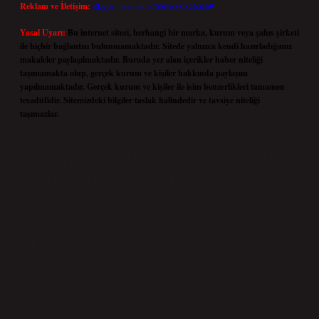
Reklam ve İletişim:
Skype: live:.cid.575569c608265c69
Yasal Uyarı:
Bu internet sitesi, herhangi bir marka, kurum veya şahıs şirketi
ile hiçbir bağlantısı bulunmamaktadır. Sitede yalnızca kendi hazırladığımız
makaleler paylaşılmaktadır. Burada yer alan içerikler haber niteliği
taşımamakta olup, gerçek kurum ve kişiler hakkında paylaşım
yapılmamaktadır. Gerçek kurum ve kişiler ile isim benzerlikleri tamamen
tesadüfidir. Sitemizdeki bilgiler taslak halindedir ve tavsiye niteliği
taşımazlar.
Sitemiz, 5651 Sayılı Kanun gereğince Bilgi Teknolojileri ve İletişim Kurumu
(BTK) tarafından onaylanmış bir Yer Sağlayıcı olarak hizmet vermektedir. Bu
nedenle, sitedeki içerikleri proaktif olarak denetleme veya araştırma
yükümlülüğümüz bulunmamaktadır. Ancak, üyelerimiz yazdıkları içeriklerin
sorumluluğunu taşımakta olup, siteye üye olarak bu sorumluluğu kabul etmiş
sayılırlar.
Hukuka ve yasal düzenlemelere aykırı olduğunu düşündüğünüz içerikleri,
backlinkpanelicomtr@gmail.com
adresine bildirmeniz halinde, ilgili içerikler yasal
süre içerisinde sitemizden kaldırılacaktır.