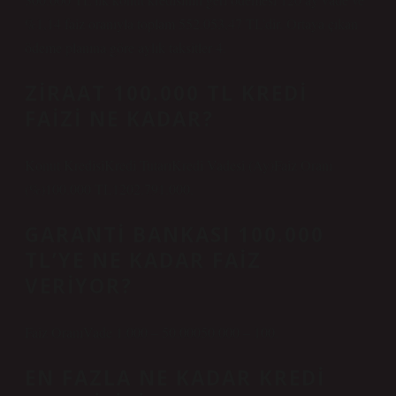
%1,14 faiz oranıyla toplam 552.053,47 TL’dir. Ortaya çıkan
ödeme planına göre aylık taksitler 4.
ZIRAAT 100.000 TL KREDI
FAIZI NE KADAR?
Konut KredisiKredi TutarıKredi Vadesi (Ay)Faiz Oranı
(%)100.000 TL1202.791.000.
GARANTI BANKASI 100.000
TL’YE NE KADAR FAIZ
VERIYOR?
Faiz OranıVade 1.000 – 50.00050.000 – 100.
EN FAZLA NE KADAR KREDI