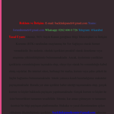
Reklam ve İletişim:
E-mail:
backlinkpaneli@gmail.com
Teams:
forumhizmeti@gmail.com
Whatsapp: 0262 606 0 726
Telegram: @karabul
Yasal Uyarı:
Sitemiz, 5651 Sayılı Kanun gereğince Bilgi Teknolojileri ve İletişim
Kurumu (BTK) tarafından onaylanmış bir Yer Sağlayıcı olarak hizmet
vermektedir. Bu nedenle, sitedeki içerikleri proaktif olarak denetleme veya
araştırma yükümlülüğümüz bulunmamaktadır. Ancak, üyelerimiz yazdıkları
içeriklerin sorumluluğunu taşımakta olup, siteye üye olarak bu sorumluluğu kabul
etmiş sayılırlar. Bu internet sitesi, herhangi bir marka, kurum veya şahıs şirketi ile
hiçbir bağlantısı bulunmamaktadır. Sitede yalnızca kendi hazırladığımız makaleler
paylaşılmaktadır. Burada yer alan içerikler haber niteliği taşımamakta olup, gerçek
kurum ve kişiler hakkında paylaşım yapılmamaktadır. Gerçek kurum ve kişiler ile
isim benzerlikleri tamamen tesadüfidir. Sitemiz, kar amacı gütmeyen ve tamamen
ücretsiz bir bilgi paylaşım platformudur. Hukuka ve yasal düzenlemelere aykırı
olduğunu düşündüğünüz içerikleri,
backlinkpanelicomtr@gmail.com
adresine