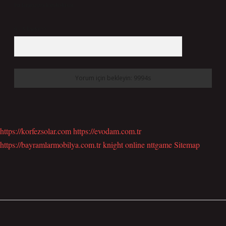
bu tarayıcıya kaydedilsin.
9 - 5 kaçtır?
*
https://korfezsolar.com
https://evodam.com.tr
https://bayramlarmobilya.com.tr
knight online
nttgame
Sitemap