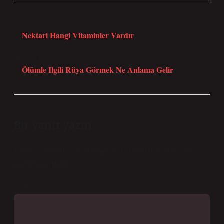
Önceki Yazı
Nektari Hangi Vitaminler Vardır
Sonraki Yazı
Ölümle Ilgili Rüya Görmek Ne Anlama Gelir
Bir yanıt yazın
E-posta adresiniz yayınlanmayacak.
Gerekli alanlar
*
ile
işaretlenmişlerdir
Yorum