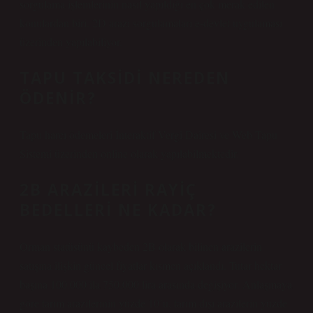
sorgulama işlemlerinin nasıl yapıldığı en çok merak edilen
konulardan biri. 2D arazi sorgulamaları e-devlet uygulaması
üzerinden yapılabiliyor.
TAPU TAKSIDI NEREDEN
ÖDENIR?
Tapu harcı ödemeleri İnteraktif Vergi Dairesi ve Web Tapu
Sistemi üzerinden online olarak yapılabilmektedir.
2B ARAZILERI RAYIÇ
BEDELLERI NE KADAR?
Orman statüsünü kaybeden 2B olarak bilinen arazilerin
satışına ilişkin güncel fiyatlar kısmen açıklandı. Tutar hektar
başına 100.000 ila 750.000 lira arasında değişiyor. Anlaşmaya
göre tarım arazilerinin yüzde 10’u, tarım dışı arazilerin yüzde