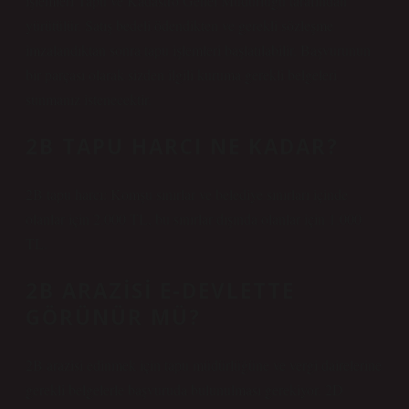
işlemleri Tapu ve Kadastro Genel Müdürlüğü tarafından
yürütülür. Satış bedeli ödendikten ve gerekli sözleşme
imzalandıktan sonra tapu işlemleri başlatılabilir. Başvurunun
bir parçası olarak sizden ilgili kuruma gerekli belgeleri
sunmanız istenecektir.
2B TAPU HARCI NE KADAR?
2B tapu harcı: Komşu sınırlar ve belediye sınırları içinde
olanlar için 2.000 TL, bu sınırlar dışında olanlar için 1.000
TL.
2B ARAZISI E-DEVLETTE
GÖRÜNÜR MÜ?
2B arazisi edinmek için tapu müdürlüğüne ve vergi dairelerine
gerekli belgelerle başvuruda bulunulması gerekiyor. 2D