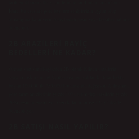
tarihten itibaren altı ay içinde İdare tarafından tamamlanır.
İdare, bu esaslara göre başvuru sahiplerinin uygun olup
olmadığına karar verir. Satış bedeli peşin veya taksitler halinde
ödenebilir.
2B ARAZILERI RAYIÇ
BEDELLERI NE KADAR?
Orman statüsünü kaybeden 2B olarak bilinen arazilerin
satışına ilişkin güncel fiyatlar kısmen açıklandı. Tutar hektar
başına 100.000 ila 750.000 lira arasında değişiyor. Anlaşmaya
göre tarım arazilerinin yüzde 10’u, tarım dışı arazilerin yüzde
20’si peşin ödenebiliyor. Geri kalan tutar ise 72 ay taksitle
ödenebiliyor.
2B SATIŞI NASIL YAPILIR?