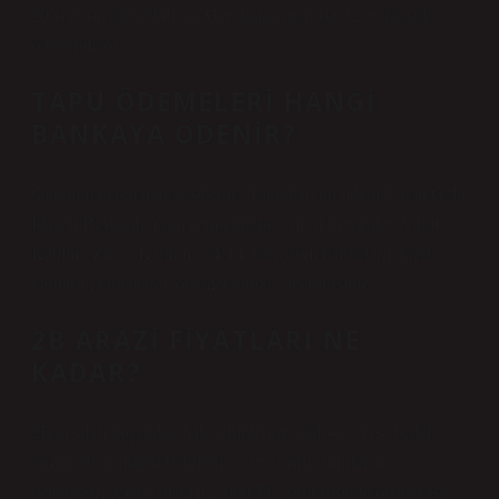
20’si peşin ödenebiliyor. Geri kalan tutar ise 72 ay taksitle
ödenebiliyor.
TAPU ÖDEMELERI HANGI
BANKAYA ÖDENIR?
Öğrenim ücreti nereye ödenir? Tapu harcını ödemek için Gelir
İdaresi Başkanlığı’nın resmi internet sitesi üzerinden Vakıf
Katılım, Ziraat Katılım ve PTT hariç tüm bankaların kredi
kartlarını kullanarak ödemelerinizi yapabilirsiniz.
2B ARAZI FIYATLARI NE
KADAR?
2B arsaları doğrudan hak sahiplerine satılıyor. Arsa bedeli
yüzde 70 oranında belirleniyor ve komşu sınırlar ve
belediyeler içinde olanlar 2.000 TL, sınır dışında olanlar ise