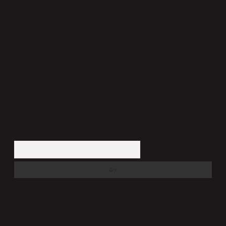
nedenle, sitedeki içerikleri proaktif olarak denetleme veya araştırma
yükümlülüğümüz bulunmamaktadır. Ancak, üyelerimiz yazdıkları içeriklerin
sorumluluğunu taşımakta olup, siteye üye olarak bu sorumluluğu kabul etmiş
sayılırlar.
Hukuka ve yasal düzenlemelere aykırı olduğunu düşündüğünüz içerikleri,
backlinkpanelicomtr@gmail.com
adresine bildirmeniz halinde, ilgili içerikler yasal
süre içerisinde sitemizden kaldırılacaktır.
Arama