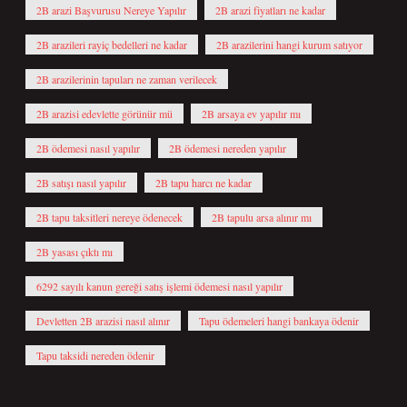
2B arazi Başvurusu Nereye Yapılır
2B arazi fiyatları ne kadar
2B arazileri rayiç bedelleri ne kadar
2B arazilerini hangi kurum satıyor
2B arazilerinin tapuları ne zaman verilecek
2B arazisi edevlette görünür mü
2B arsaya ev yapılır mı
2B ödemesi nasıl yapılır
2B ödemesi nereden yapılır
2B satışı nasıl yapılır
2B tapu harcı ne kadar
2B tapu taksitleri nereye ödenecek
2B tapulu arsa alınır mı
2B yasası çıktı mı
6292 sayılı kanun gereği satış işlemi ödemesi nasıl yapılır
Devletten 2B arazisi nasıl alınır
Tapu ödemeleri hangi bankaya ödenir
Tapu taksidi nereden ödenir