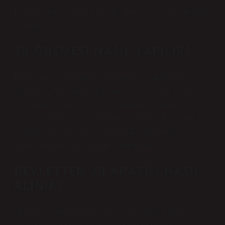
Kanunu” olarak bilinen kanun Resmi Gazete’de yayımlanarak
yürürlüğe girdi.
2B ÖDEMESI NASIL YAPILIR?
Buna göre; 2/b konutların satış bedeli, gayrimenkulün cari
değerinin %70’i olarak belirlenmiş ve peşin veya taksitle
ödeme imkânı getirilmiştir. Satış bedelinin tamamının peşin
ödenmesi durumunda satış bedeli üzerinden %20 indirim, satış
bedelinin en az yarısının peşin ödenmesi durumunda ise satış
bedeli üzerinden %10 indirim yapılmaktadır.
DEVLETTEN 2B ARAZISI NASIL
ALINIR?
2B arsa satın almak için vergi dairesine, Ziraat Bankası