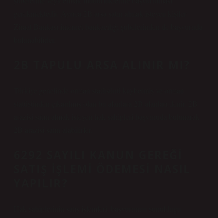
şubelerine veya emlak müdürlüklerine başvurulması
gerekmektedir. Ayrıca 2B arsa satın almak isteyen kişiler
Ziraat Bankası internet bankacılığı şubelerinden de başvuruda
bulunabilirler.
2B TAPULU ARSA ALINIR MI?
Türkiye genelinde orman statüsünü kaybetmiş ve orman
statüsünden çıkarılmış olan bu alanlara 2B alanları denir. 2B
arazisi satın almak isteyen hak sahipleri başvuruda bulunarak
2B arazisi satın alabilirler.
6292 SAYILI KANUN GEREĞI
SATIŞ IŞLEMI ÖDEMESI NASIL
YAPILIR?
Hak sahiplerinin satış işlemleri, başvurunun sunulduğu