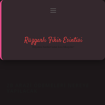
menüyü
Anasayfa
Gizlilik Politikası
Yasal Uyarı
aç
Hakkımızda
Rüzgarlı Fikir Esintisi
Hayatına hareket katan kısa hikayeler!
2B ARAZI ÖDEMELERI NEREYE
YAPILACAK
Tarih: Kasım 13, 2024