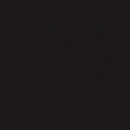
nitelikli taşınmazın piyasa bedeli belediyeye ödenerek devir
işleminin tamamlanması gerekmektedir.
2B ARAZILERININ TAPULARI
NE ZAMAN VERILECEK?
2/B ve Hazine’ye ait tarım arazilerinin hak sahiplerine 2022
yılı nisan ayında satışı için başvuru ve ödeme süresi 31 Aralık
2022’ye kadar uzatıldı. Bakanlık açıklamasında, vatandaşlara
hak kaybı yaşamamaları için başvuruda bulunmaları
çağrısında bulunuldu.
2B ARAZILERINI HANGI
KURUM SATIYOR?
2B arazileri için tapu senetleri vardır. Bu parsellerin tapu