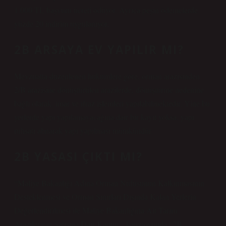
1.000 TL başvuru ücreti ödüyor. Ayrıca peşin ödemelerde
yüzde 20 indirim uygulanıyor.
2B ARSAYA EV YAPILIR MI?
Mevzuatta düzenlenen hükümlere göre, orman arazisinden
2/B arazisine dönüştürülen arazilerde, dönüştürme nedenine
bağlı olarak, imar ve ifraz işlemleri yapılabilmektedir. Yine bu
yerlerde yapı yapılamayacağına dair bir kayıt yoksa, yapı
ruhsatı alınarak yapı yapılması mümkündür.
2B YASASI ÇIKTI MI?
“Maliye Bakanlığı Adına Orman Nüfusunun Kalkınmasının
Desteklenmesi ve Orman Sınırları Dışında Kalan Yerlerin
Değerlendirilmesi ile Maliye Bakanlığına Ait Tarım
Arazilerinin Satışına Dair Kanun”, kamuoyunda “2B