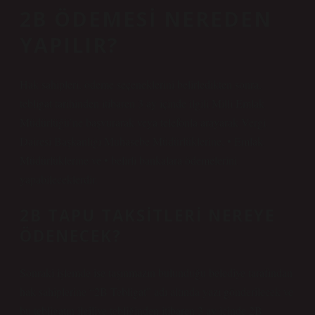
2B ÖDEMESI NEREDEN
YAPILIR?
Hak sahipleri, ödeme seçeneklerini belirledikten sonra,
tebligat tarihinden itibaren 3 ay içinde ilgili Milli Emlak
Müdürlüğü’ne başvurarak veya telefonla arayarak Vergi
Dairesi Başkanlığı Muhasebe Müdürlüklerine, • Emlak
Müdürlüklerine ve • belirli bankalara ödemelerini
yapabileceklerdir.
2B TAPU TAKSITLERI NEREYE
ÖDENECEK?
Sonraki işlemde ise taşınmazın bulunduğu belediye tarafından
hak sahiplerine “2B Tebligat” adı altında yazı gönderilecek ve
bu tebligatın ilgiliye tebliğinden itibaren 3 ay içinde 2B