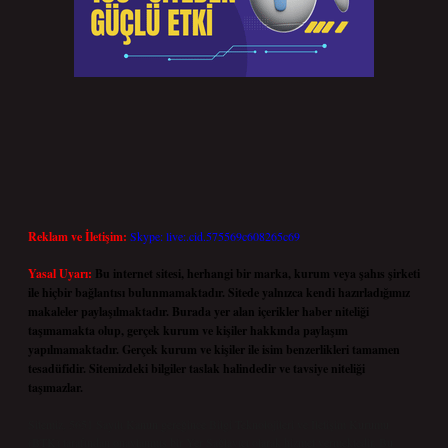
Reklam ve İletişim:
Skype: live:.cid.575569c608265c69
Yasal Uyarı:
Bu internet sitesi, herhangi bir marka, kurum veya şahıs şirketi
ile hiçbir bağlantısı bulunmamaktadır. Sitede yalnızca kendi hazırladığımız
makaleler paylaşılmaktadır. Burada yer alan içerikler haber niteliği
taşımamakta olup, gerçek kurum ve kişiler hakkında paylaşım
yapılmamaktadır. Gerçek kurum ve kişiler ile isim benzerlikleri tamamen
tesadüfidir. Sitemizdeki bilgiler taslak halindedir ve tavsiye niteliği
taşımazlar.
Sitemiz, 5651 Sayılı Kanun gereğince Bilgi Teknolojileri ve İletişim Kurumu
(BTK) tarafından onaylanmış bir Yer Sağlayıcı olarak hizmet vermektedir. Bu