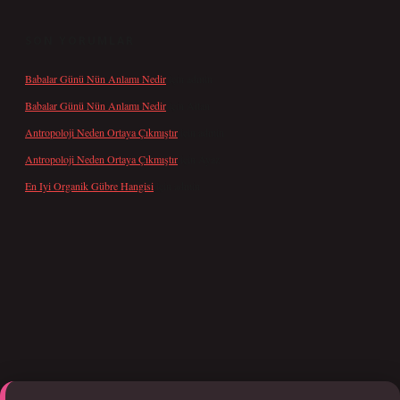
SON YORUMLAR
Babalar Günü Nün Anlamı Nedir
için
admin
Babalar Günü Nün Anlamı Nedir
için
Altan
Antropoloji Neden Ortaya Çıkmıştır
için
admin
Antropoloji Neden Ortaya Çıkmıştır
için
Ayaz
En Iyi Organik Gübre Hangisi
için
admin
giriş