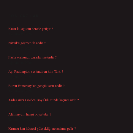
SIDEBAR
SON YAZILAR
Kuzu kulağı otu nerede yetişir ?
Ağustos 8, 2026
Nitelikli göçmenlik nedir ?
Ağustos 8, 2026
Fazla korkunun zararları nelerdir ?
Ağustos 6, 2026
Ayı Paddington seslendiren kim Türk ?
Ağustos 5, 2026
Burcu Esmersoy’un gençlik sırrı nedir ?
Ağustos 4, 2026
Arda Güler Golden Boy Ödülü’nde kaçıncı oldu ?
Ağustos 4, 2026
Alüminyum hangi boya tutar ?
Temmuz 30, 2026
Kırmızı kan hücresi yüksekliği ne anlama gelir ?