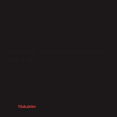
Hak sahipleri 2B arazilerini piyasa değeri üzerinden Maliye
Bakanlığı’na satabilirler. Satış işlemleri için ilgili idareye
başvuruda bulunulması gerekir. Başvuru üzerine Maliye
Bakanlığı araziyi değerlendirir ve satış fiyatını belirler. Satış
bedeli hak sahiplerine ödendikten sonra arazi devlet
hazinesine devredilir.
2B ARAZI BAŞVURUSU NEREYE
YAPILIR?
2B taşınmazlar için, ilgili idare tarafından belgelerin teslimi
halinde tapu müdürlükleri tescil işlemini gerçekleştirir.
Makaleler
Tarih: