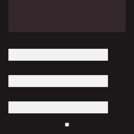
İsim*
E-Posta*
Web Sitesi
Daha sonraki yorumlarımda kullanılması için adım, e-posta adresim ve site adresim