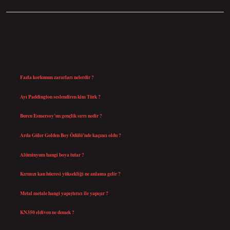
SIDEBAR
SON YAZILAR
Fazla korkunun zararları nelerdir ?
Ağustos 6, 2026
Ayı Paddington seslendiren kim Türk ?
Ağustos 5, 2026
Burcu Esmersoy’un gençlik sırrı nedir ?
Ağustos 4, 2026
Arda Güler Golden Boy Ödülü’nde kaçıncı oldu ?
Ağustos 4, 2026
Alüminyum hangi boya tutar ?
Temmuz 30, 2026
Kırmızı kan hücresi yüksekliği ne anlama gelir ?
Temmuz 27, 2026
Metal metale hangi yapıştırıcı ile yapışır ?
Temmuz 25, 2026
KN350 eldiven ne demek ?
Temmuz 25, 2026