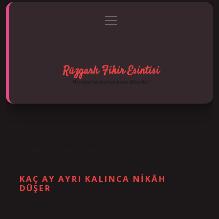
menüyü
Anasayfa
Gizlilik Politikası
Yasal Uyarı
aç
Hakkımızda
Rüzgarlı Fikir Esintisi
Hayatına hareket katan kısa hikayeler!
ETIKET:
ZINA NIKAHI DÜŞÜRÜR MÜ
KAÇ AY AYRI KALINCA NIKÂH
DÜŞER
Tarih: Aralık 30, 2024