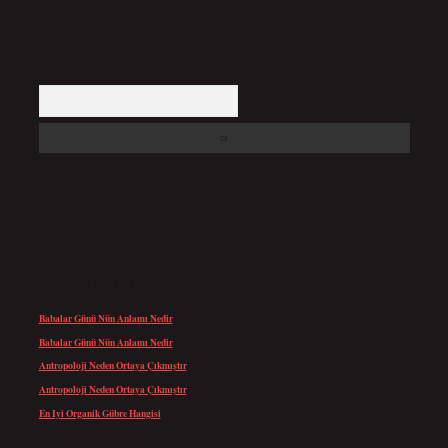
Arama
SON YORUMLAR
Babalar Günü Nün Anlamı Nedir
için
admin
Babalar Günü Nün Anlamı Nedir
için
Altan
Antropoloji Neden Ortaya Çıkmıştır
için
admin
Antropoloji Neden Ortaya Çıkmıştır
için
Ayaz
En Iyi Organik Gübre Hangisi
için
admin