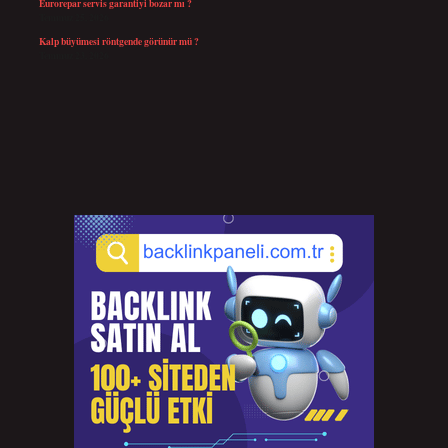
Eurorepar servis garantiyi bozar mı ?
Temmuz 25, 2026
Kalp büyümesi röntgende görünür mü ?
Temmuz 23, 2026