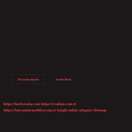
3 ay ayrı kalınca nikâh düşer mi? Eşler uzun süre görüşmezse
evlilik zarar görür mü? Evlilik boşanma, sözleşmenin feshi veya
ölümle sona erer. Bu durumlardan biri gerçekleşmediği sürece
eşlerin uzun süre ayrı kalması evliliklerine zarar vermez. 6 ay
birlikte olmayınca nikâh düşer mi? Eşler altı ay veya daha uzun
süre ayrı yaşarlarsa, kilise nikahı iptal edilmez. Ancak, eşlerin keyfi
olarak birbirlerinden ayrı yaşamalarına ve farklı yerlerde
yaşamalarına izin verilmez. Bir evlilikte en önemli şey, eşlerin her
zaman aynı çatı altında yaşamasıdır. 3 ay sonra nikâh düşer mi?
Evlilik, boşanma, ölüm veya iptal gibi bir sebeple sona ererse erkek
istediği zaman…
Kaç
Devamını okuyun
Yorum Bırak
Ay
Ayrı
Kalınca
Nikâh
Düşer
https://korfezsolar.com
https://evodam.com.tr
https://bayramlarmobilya.com.tr
knight online
nttgame
Sitemap