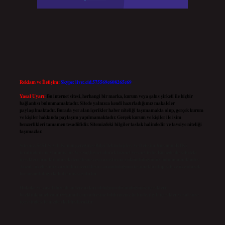
Reklam ve İletişim:
Skype: live:.cid.575569c608265c69
Yasal Uyarı:
Bu internet sitesi, herhangi bir marka, kurum veya şahıs şirketi ile hiçbir
bağlantısı bulunmamaktadır. Sitede yalnızca kendi hazırladığımız makaleler
paylaşılmaktadır. Burada yer alan içerikler haber niteliği taşımamakta olup, gerçek kurum
ve kişiler hakkında paylaşım yapılmamaktadır. Gerçek kurum ve kişiler ile isim
benzerlikleri tamamen tesadüfidir. Sitemizdeki bilgiler taslak halindedir ve tavsiye niteliği
taşımazlar.
Sitemiz, 5651 Sayılı Kanun gereğince Bilgi Teknolojileri ve İletişim Kurumu (BTK)
tarafından onaylanmış bir Yer Sağlayıcı olarak hizmet vermektedir. Bu nedenle, sitedeki
içerikleri proaktif olarak denetleme veya araştırma yükümlülüğümüz bulunmamaktadır.
Ancak, üyelerimiz yazdıkları içeriklerin sorumluluğunu taşımakta olup, siteye üye olarak
bu sorumluluğu kabul etmiş sayılırlar.
Hukuka ve yasal düzenlemelere aykırı olduğunu düşündüğünüz içerikleri,
backlinkpanelicomtr@gmail.com
adresine bildirmeniz halinde, ilgili içerikler yasal süre
içerisinde sitemizden kaldırılacaktır.