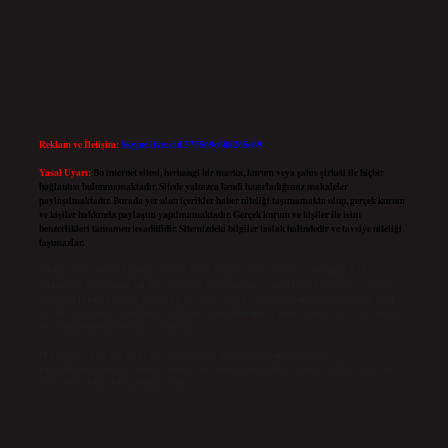
Reklam ve İletişim:
Skype: live:.cid.575569c608265c69
Yasal Uyarı:
Bu internet sitesi, herhangi bir marka, kurum veya şahıs şirketi ile hiçbir
bağlantısı bulunmamaktadır. Sitede yalnızca kendi hazırladığımız makaleler
paylaşılmaktadır. Burada yer alan içerikler haber niteliği taşımamakta olup, gerçek kurum
ve kişiler hakkında paylaşım yapılmamaktadır. Gerçek kurum ve kişiler ile isim
benzerlikleri tamamen tesadüfidir. Sitemizdeki bilgiler taslak halindedir ve tavsiye niteliği
taşımazlar.
Sitemiz, 5651 Sayılı Kanun gereğince Bilgi Teknolojileri ve İletişim Kurumu (BTK)
tarafından onaylanmış bir Yer Sağlayıcı olarak hizmet vermektedir. Bu nedenle, sitedeki
içerikleri proaktif olarak denetleme veya araştırma yükümlülüğümüz bulunmamaktadır.
Ancak, üyelerimiz yazdıkları içeriklerin sorumluluğunu taşımakta olup, siteye üye olarak
bu sorumluluğu kabul etmiş sayılırlar.
Hukuka ve yasal düzenlemelere aykırı olduğunu düşündüğünüz içerikleri,
backlinkpanelicomtr@gmail.com
adresine bildirmeniz halinde, ilgili içerikler yasal süre
içerisinde sitemizden kaldırılacaktır.