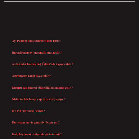
SIDEBAR
SON YAZILAR
Ayı Paddington seslendiren kim Türk ?
Ağustos 5, 2026
Burcu Esmersoy’un gençlik sırrı nedir ?
Ağustos 4, 2026
Arda Güler Golden Boy Ödülü’nde kaçıncı oldu ?
Ağustos 4, 2026
Alüminyum hangi boya tutar ?
Temmuz 30, 2026
Kırmızı kan hücresi yüksekliği ne anlama gelir ?
Temmuz 27, 2026
Metal metale hangi yapıştırıcı ile yapışır ?
Temmuz 25, 2026
KN350 eldiven ne demek ?
Temmuz 25, 2026
Eurorepar servis garantiyi bozar mı ?
Temmuz 25, 2026
Kalp büyümesi röntgende görünür mü ?
Temmuz 23, 2026