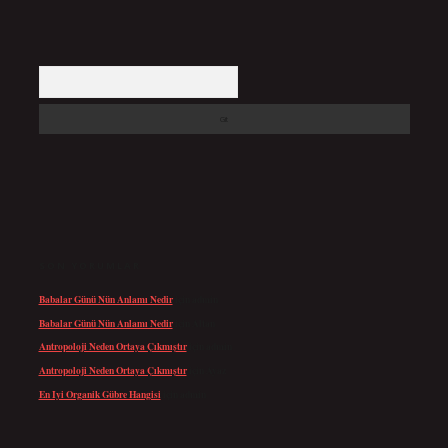
Arama
SON YORUMLAR
Babalar Günü Nün Anlamı Nedir
için
admin
Babalar Günü Nün Anlamı Nedir
için
Altan
Antropoloji Neden Ortaya Çıkmıştır
için
admin
Antropoloji Neden Ortaya Çıkmıştır
için
Ayaz
En Iyi Organik Gübre Hangisi
için
admin