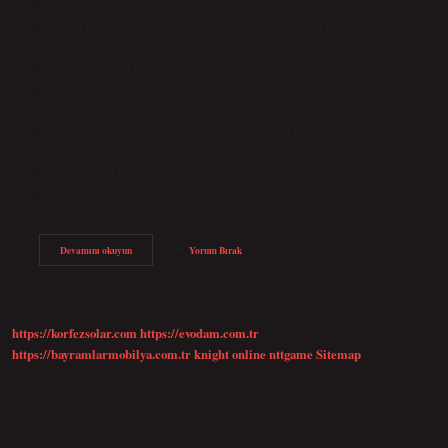
ihtiyacınız var. Bunlar mavi ve sarıdır; ikisini karıştırmak farklı
bir yeşil tonu yaratır. Yeşil renk nasıl yapılıyor? Eşit miktarda mor
ve sarıyı karıştırarak kırmızı, mor ve turkuazı karıştırarak mavi ve
turkuaz ve sarıyı karıştırarak yeşil elde edebiliriz. İkincil renklerin
her biri iki rengin karışımıdır. Karıştırılan ikincil renkler aynı
rengi (ortak renk) içeriyorsa, o renk ortaya çıkar. Yeşil renk neyi
ifade? Doğayı anımsatan yeşil rengin insanlara huzur ve güven
verdiğine inanılır. Yeşil aynı zamanda canlanmayı, yenilenmeyi ve
umudu temsil eder. Hastanelerde yeşilin kullanımı aslında yeşilin
psikolojik etkileriyle ilişkilidir. Ayrıca yeşil rengi…
Yeşil
Devamını okuyun
Yorum Bırak
Hangi
Renk
https://korfezsolar.com
https://evodam.com.tr
https://bayramlarmobilya.com.tr
knight online
nttgame
Sitemap