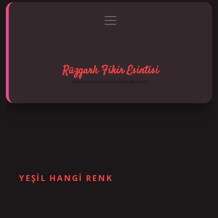
menüyü
Anasayfa
Gizlilik Politikası
Yasal Uyarı
aç
Hakkımızda
Rüzgarlı Fikir Esintisi
Hayatına hareket katan kısa hikayeler!
ETIKET:
ZENGINLIĞIN RENGI NEDIR
YEŞIL HANGI RENK
Tarih: Ekim 26, 2024
Yeşil rengi hangi renktir? Yeşil yaratmak için iki ana renge