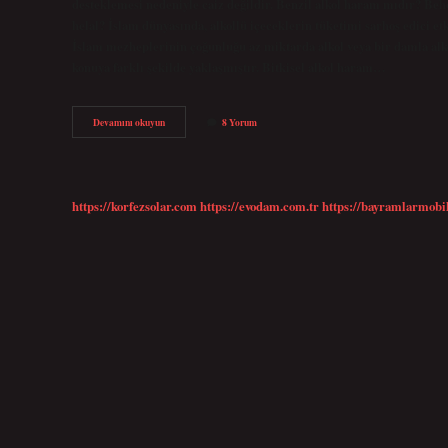
desteklemesi nedeniyle caiz değildir. Benzil alkol haram mıdır? Beh
helal? İslam dünyasında, alkollü içeceklerin tüketimi sarhoş edici e
İslam mezheplerinin çoğunluğu az miktarda alkol veya bir damla alk
konuya farklı şekilde yaklaşmıştır. Bitkisel alkol haram…
Doğal
Devamını okuyun
8 Yorum
Alkol
Haram
Mı
https://korfezsolar.com
https://evodam.com.tr
https://bayramlarmobi