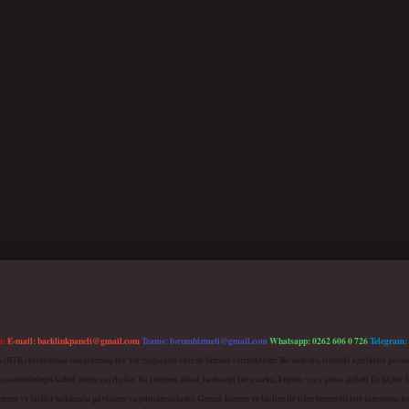
m:
E-mail:
backlinkpaneli@gmail.com
Teams:
forumhizmeti@gmail.com
Whatsapp: 0262 606 0 726
Telegram:
mu (BTK) tarafından onaylanmış bir Yer Sağlayıcı olarak hizmet vermektedir. Bu nedenle, sitedeki içerikleri 
 sorumluluğu kabul etmiş sayılırlar. Bu internet sitesi, herhangi bir marka, kurum veya şahıs şirketi ile hiçbi
kurum ve kişiler hakkında paylaşım yapılmamaktadır. Gerçek kurum ve kişiler ile isim benzerlikleri tamamen te