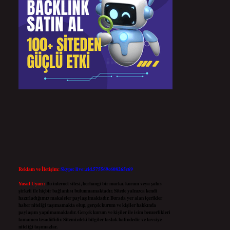
Reklam ve İletişim:
Skype: live:.cid.575569c608265c69
Yasal Uyarı:
Bu internet sitesi, herhangi bir marka, kurum veya şahıs
şirketi ile hiçbir bağlantısı bulunmamaktadır. Sitede yalnızca kendi
hazırladığımız makaleler paylaşılmaktadır. Burada yer alan içerikler
haber niteliği taşımamakta olup, gerçek kurum ve kişiler hakkında
paylaşım yapılmamaktadır. Gerçek kurum ve kişiler ile isim benzerlikleri
tamamen tesadüfidir. Sitemizdeki bilgiler taslak halindedir ve tavsiye
niteliği taşımazlar.