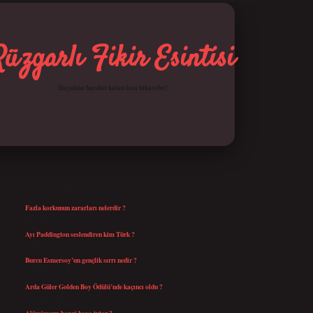
Rüzgarlı Fikir Esintisi
Hayatına hareket katan kısa hikayeler!
SIDEBAR
betci giriş
SON YAZILAR
Fazla korkunun zararları nelerdir ?
Ağustos 6, 2026
Ayı Paddington seslendiren kim Türk ?
Ağustos 5, 2026
Burcu Esmersoy’un gençlik sırrı nedir ?
Ağustos 4, 2026
Arda Güler Golden Boy Ödülü’nde kaçıncı oldu ?
Ağustos 4, 2026
Alüminyum hangi boya tutar ?