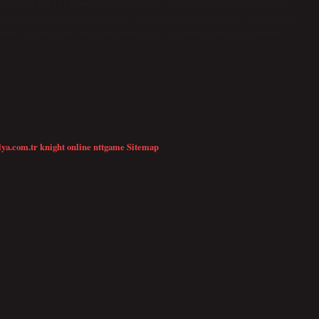
enil alkol açıkça haramdır! Ayetlerde öyle yazıyor. Alkol hangi durumlarda
tkileri nedeniyle dinen meşru (izin verilen, helal) kabul edilmez. Günümüzde
olün bile tüketilmesini meşru görmezken, farklı mezhepler tarih boyunca
lya.com.tr
knight online
nttgame
Sitemap