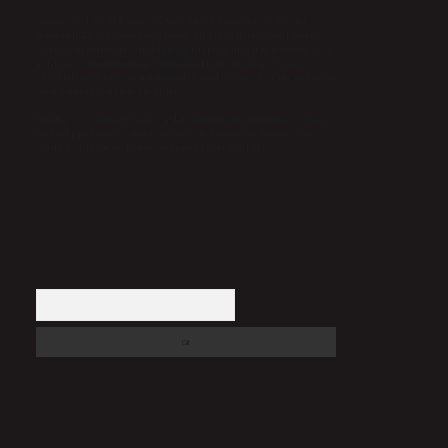
Sitemiz, 5651 Sayılı Kanun gereğince Bilgi Teknolojileri ve İletişim
Kurumu (BTK) tarafından onaylanmış bir Yer Sağlayıcı olarak hizmet
vermektedir. Bu nedenle, sitedeki içerikleri proaktif olarak denetleme veya
araştırma yükümlülüğümüz bulunmamaktadır. Ancak, üyelerimiz
yazdıkları içeriklerin sorumluluğunu taşımakta olup, siteye üye olarak bu
sorumluluğu kabul etmiş sayılırlar.
Hukuka ve yasal düzenlemelere aykırı olduğunu düşündüğünüz içerikleri,
backlinkpanelicomtr@gmail.com
adresine bildirmeniz halinde, ilgili
içerikler yasal süre içerisinde sitemizden kaldırılacaktır.
Arama