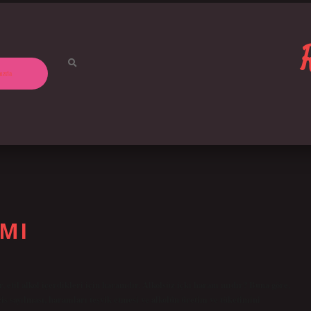
ızda
MI
r, etil alkol içerdikleri için haramdır. Alkolsüz içki haram mıdır? Buna göre,
cis sayılması, haramları teşvik etmesi ve alkolün üretim ve tüketimini