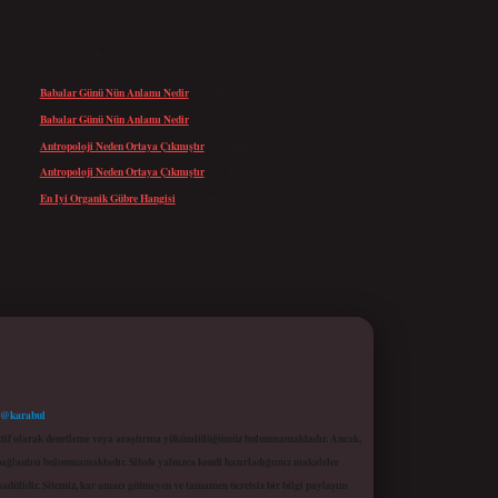
SON YORUMLAR
Babalar Günü Nün Anlamı Nedir
için
admin
Babalar Günü Nün Anlamı Nedir
için
Altan
Antropoloji Neden Ortaya Çıkmıştır
için
admin
Antropoloji Neden Ortaya Çıkmıştır
için
Ayaz
En Iyi Organik Gübre Hangisi
için
admin
 @karabul
proaktif olarak denetleme veya araştırma yükümlülüğümüz bulunmamaktadır. Ancak,
r bağlantısı bulunmamaktadır. Sitede yalnızca kendi hazırladığımız makaleler
sadüfidir. Sitemiz, kar amacı gütmeyen ve tamamen ücretsiz bir bilgi paylaşım