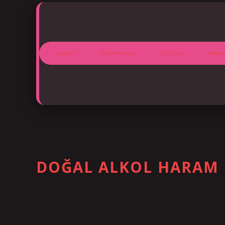
Anasayfa
Gizlilik Politikası
Yasal Uyarı
Hakkım
ETIKET:
YOĞURTTA ALKOL VAR MI
DOĞAL ALKOL HARAM 
Tarih: Ekim 10, 2024
Hangi alkol çeşidi haramdır? Başka bir deyişle, sarhoş edici içecekle
“alkolsüz” olarak etiketlenmiş olsa bile biranın tüketilmesi dinen ne