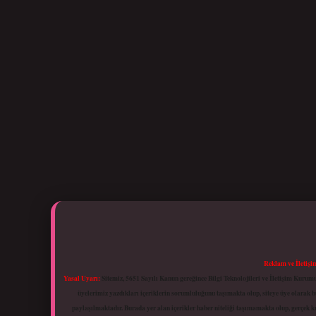
Reklam ve İletişi
Yasal Uyarı:
Sitemiz, 5651 Sayılı Kanun gereğince Bilgi Teknolojileri ve İletişim Kuru
üyelerimiz yazdıkları içeriklerin sorumluluğunu taşımakta olup, siteye üye olarak bu
paylaşılmaktadır. Burada yer alan içerikler haber niteliği taşımamakta olup, gerçek 