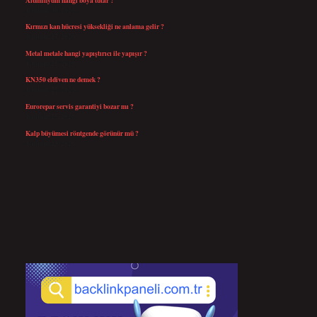
Temmuz 30, 2026
Kırmızı kan hücresi yüksekliği ne anlama gelir ?
Temmuz 27, 2026
Metal metale hangi yapıştırıcı ile yapışır ?
Temmuz 25, 2026
KN350 eldiven ne demek ?
Temmuz 25, 2026
Eurorepar servis garantiyi bozar mı ?
Temmuz 25, 2026
Kalp büyümesi röntgende görünür mü ?
Temmuz 23, 2026