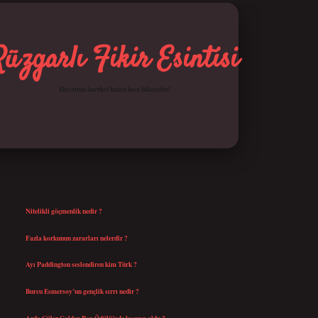
Rüzgarlı Fikir Esintisi
Hayatına hareket katan kısa hikayeler!
SIDEBAR
betci giriş
SON YAZILAR
Nitelikli göçmenlik nedir ?
Ağustos 8, 2026
Fazla korkunun zararları nelerdir ?
Ağustos 6, 2026
Ayı Paddington seslendiren kim Türk ?
Ağustos 5, 2026
Burcu Esmersoy’un gençlik sırrı nedir ?
Ağustos 4, 2026
Arda Güler Golden Boy Ödülü’nde kaçıncı oldu ?