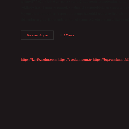
içilmeli? Yoğurt kürü gargara yapıldığında guatr semptomlarını hafif
şeklinde hazırlanan su pamuk yardımıyla soğutulduktan sonra cilde u
boyunca kullanılabilir. Yoğurt otu hangi hastalıklara iyi gelir? İdrar 
iltihapların giderilmesinde etkin rol oynar. Ağızda oluşan aftlarda (
Yoğurt
Devamını okuyun
2 Yorum
Otu
Aktarlarda
Bulunur
Mu
https://korfezsolar.com
https://evodam.com.tr
https://bayramlarmobi