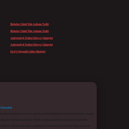
SON YORUMLAR
Babalar Günü Nün Anlamı Nedir
için
admin
Babalar Günü Nün Anlamı Nedir
için
Altan
Antropoloji Neden Ortaya Çıkmıştır
için
admin
Antropoloji Neden Ortaya Çıkmıştır
için
Ayaz
En Iyi Organik Gübre Hangisi
için
admin
 @karabul
proaktif olarak denetleme veya araştırma yükümlülüğümüz bulunmamaktadır. Ancak,
r bağlantısı bulunmamaktadır. Sitede yalnızca kendi hazırladığımız makaleler
sadüfidir. Sitemiz, kar amacı gütmeyen ve tamamen ücretsiz bir bilgi paylaşım