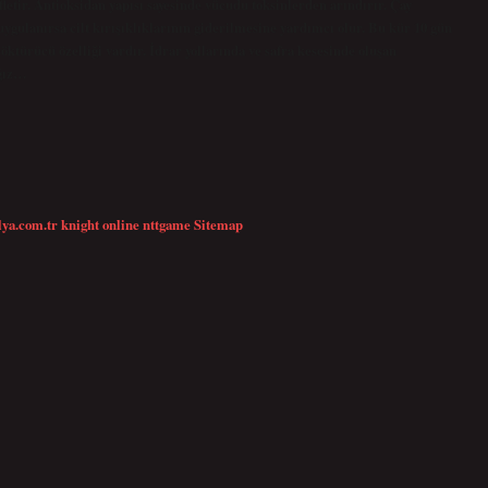
letir. Antioksidan yapısı sayesinde vücudu toksinlerden arındırır. Çay
ygulanırsa cilt kırışıklıklarının giderilmesine yardımcı olur. Bu kür 10 gün
söktürücü özelliği vardır. İdrar yollarında ve safra kesesinde oluşan
ağız…
lya.com.tr
knight online
nttgame
Sitemap