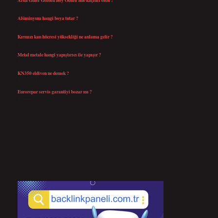
Ağustos 4, 2026
Alüminyum hangi boya tutar ?
Temmuz 30, 2026
Kırmızı kan hücresi yüksekliği ne anlama gelir ?
Temmuz 27, 2026
Metal metale hangi yapıştırıcı ile yapışır ?
Temmuz 25, 2026
KN350 eldiven ne demek ?
Temmuz 25, 2026
Eurorepar servis garantiyi bozar mı ?
Temmuz 25, 2026