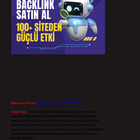
Reklam ve İletişim:
Skype: live:.cid.575569c608265c69
Yasal Uyarı:
Bu internet sitesi, herhangi bir marka, kurum veya şahıs
şirketi ile hiçbir bağlantısı bulunmamaktadır. Sitede yalnızca kendi
hazırladığımız makaleler paylaşılmaktadır. Burada yer alan içerikler
haber niteliği taşımamakta olup, gerçek kurum ve kişiler hakkında
paylaşım yapılmamaktadır. Gerçek kurum ve kişiler ile isim benzerlikleri
tamamen tesadüfidir. Sitemizdeki bilgiler taslak halindedir ve tavsiye
niteliği taşımazlar.