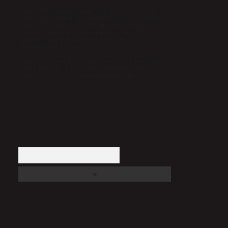
Sitemiz, 5651 Sayılı Kanun gereğince Bilgi Teknolojileri ve İletişim
Kurumu (BTK) tarafından onaylanmış bir Yer Sağlayıcı olarak hizmet
vermektedir. Bu nedenle, sitedeki içerikleri proaktif olarak denetleme veya
araştırma yükümlülüğümüz bulunmamaktadır. Ancak, üyelerimiz
yazdıkları içeriklerin sorumluluğunu taşımakta olup, siteye üye olarak bu
sorumluluğu kabul etmiş sayılırlar.
Hukuka ve yasal düzenlemelere aykırı olduğunu düşündüğünüz içerikleri,
backlinkpanelicomtr@gmail.com
adresine bildirmeniz halinde, ilgili
içerikler yasal süre içerisinde sitemizden kaldırılacaktır.
Arama