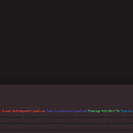
m:
E-mail:
backlinkpaneli@gmail.com
Teams:
forumhizmeti@gmail.com
Whatsapp: 0262 606 0 726
Telegram:
mu (BTK) tarafından onaylanmış bir Yer Sağlayıcı olarak hizmet vermektedir. Bu nedenle, sitedeki içerikleri 
 sorumluluğu kabul etmiş sayılırlar. Bu internet sitesi, herhangi bir marka, kurum veya şahıs şirketi ile hiçbi
kurum ve kişiler hakkında paylaşım yapılmamaktadır. Gerçek kurum ve kişiler ile isim benzerlikleri tamamen te