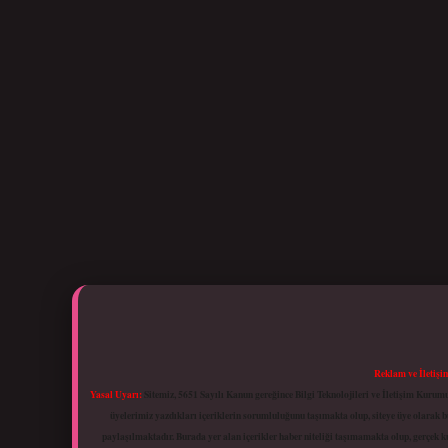
Reklam ve İletişi
Yasal Uyarı:
Sitemiz, 5651 Sayılı Kanun gereğince Bilgi Teknolojileri ve İletişim Kuru
üyelerimiz yazdıkları içeriklerin sorumluluğunu taşımakta olup, siteye üye olarak bu
paylaşılmaktadır. Burada yer alan içerikler haber niteliği taşımamakta olup, gerçek 