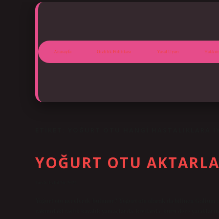
Anasayfa
Gizlilik Politikası
Yasal Uyarı
Hakkım
ETIKET:
YOĞURT OTU HANGI HASTALIKLARA IY
YOĞURT OTU AKTARL
Tarih: Eylül 26, 2024
Yoğurt otu nerelerde bulunur? Yoğurt otu olarak da bilinen Galium a
rakımdaki taşlık kayalık yamaçlarda, kıyılarda, kuru dere yataklarınd