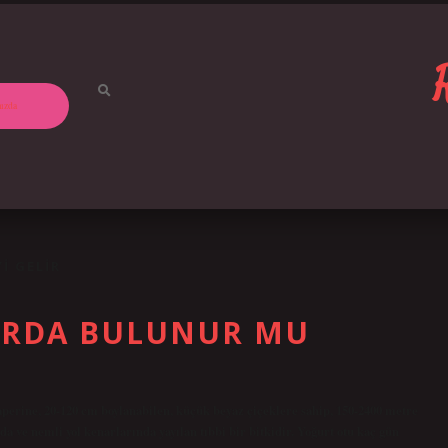
ızda
I GELIR
ARDA BULUNUR MU
perine, 20-120 cm boylanabilen, küçük beyaz çiçeklere sahip, 150-2400 metre
a ve nemli yol kenarlarında yayılan tıbbi bir bitkidir. Yoğurt otu kaç gün