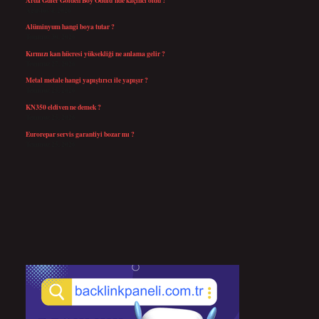
Ağustos 4, 2026
Alüminyum hangi boya tutar ?
Temmuz 30, 2026
Kırmızı kan hücresi yüksekliği ne anlama gelir ?
Temmuz 27, 2026
Metal metale hangi yapıştırıcı ile yapışır ?
Temmuz 25, 2026
KN350 eldiven ne demek ?
Temmuz 25, 2026
Eurorepar servis garantiyi bozar mı ?
Temmuz 25, 2026