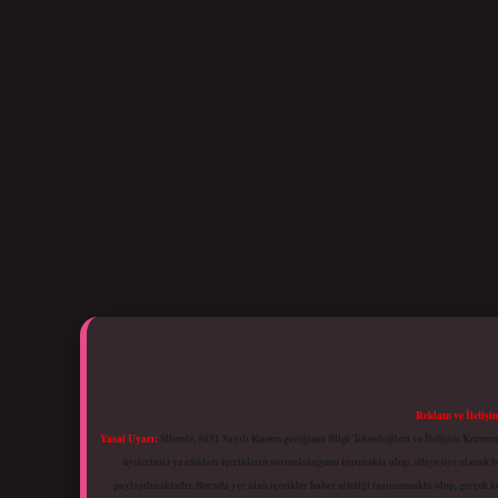
Reklam ve İletişi
Yasal Uyarı:
Sitemiz, 5651 Sayılı Kanun gereğince Bilgi Teknolojileri ve İletişim Kuru
üyelerimiz yazdıkları içeriklerin sorumluluğunu taşımakta olup, siteye üye olarak bu
paylaşılmaktadır. Burada yer alan içerikler haber niteliği taşımamakta olup, gerçek 