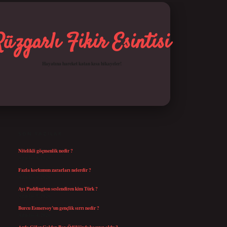
Rüzgarlı Fikir Esintisi
Hayatına hareket katan kısa hikayeler!
SIDEBAR
betci giriş
SON YAZILAR
Nitelikli göçmenlik nedir ?
Ağustos 8, 2026
Fazla korkunun zararları nelerdir ?
Ağustos 6, 2026
Ayı Paddington seslendiren kim Türk ?
Ağustos 5, 2026
Burcu Esmersoy’un gençlik sırrı nedir ?
Ağustos 4, 2026
Arda Güler Golden Boy Ödülü’nde kaçıncı oldu ?