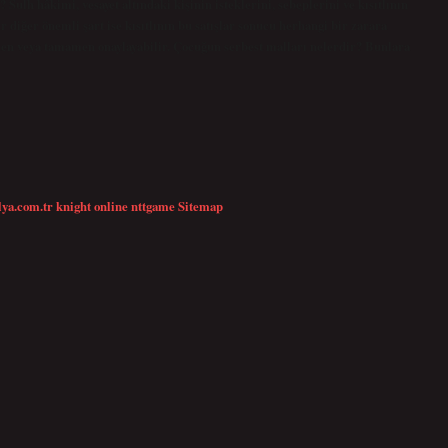
? Sulh hâkimi, vesayet altındaki kişinin isteklerini, sebeplerini ve kısıtlının
r diğer önemli şart ise kısıtlının bu satışlar sonucu herhangi bir zarara
smen veya tamamen onaylayabilir. Çocuğun serbest malları nelerdir? Bunlara
lya.com.tr
knight online
nttgame
Sitemap