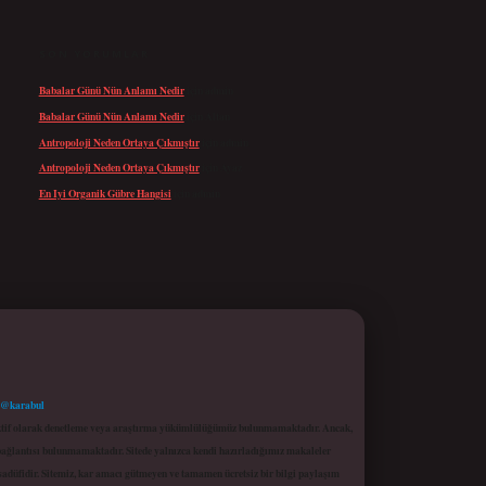
SON YORUMLAR
Babalar Günü Nün Anlamı Nedir
için
admin
Babalar Günü Nün Anlamı Nedir
için
Altan
Antropoloji Neden Ortaya Çıkmıştır
için
admin
Antropoloji Neden Ortaya Çıkmıştır
için
Ayaz
En Iyi Organik Gübre Hangisi
için
admin
 @karabul
proaktif olarak denetleme veya araştırma yükümlülüğümüz bulunmamaktadır. Ancak,
r bağlantısı bulunmamaktadır. Sitede yalnızca kendi hazırladığımız makaleler
sadüfidir. Sitemiz, kar amacı gütmeyen ve tamamen ücretsiz bir bilgi paylaşım