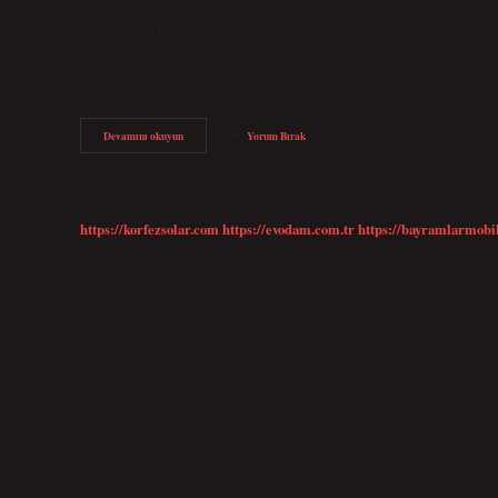
kalan kısmı dilediği gibi dağıtabilir. Vasi çocuğun malını satabilir mi
elde edeceği menfaatleri uygun görürse mal satışına izin verebilir. Bi
uğramamasıdır. Bu şartlar altında vesayet makamı satış talebini kı
karşılıksız kazançlar, saklı hisseler, iş veya sanat için…
Anne
Devamını okuyun
Yorum Bırak
Çocuğun
Taşınmazını
Satabilir
Mi
https://korfezsolar.com
https://evodam.com.tr
https://bayramlarmobi