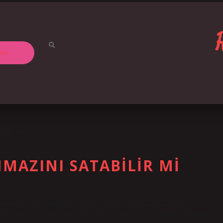
ızda
LIR MI
MAZINI SATABILIR MI
ümlerine göre düzenlenir. Annenin ehliyeti varsa, kendi malvarlığı
. Bir anne, mirasçıları olan çocuklarının zorunlu paylarını tehlikeye atmadan