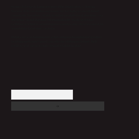
Sitemiz, 5651 Sayılı Kanun gereğince Bilgi Teknolojileri ve İletişim
Kurumu (BTK) tarafından onaylanmış bir Yer Sağlayıcı olarak hizmet
vermektedir. Bu nedenle, sitedeki içerikleri proaktif olarak denetleme veya
araştırma yükümlülüğümüz bulunmamaktadır. Ancak, üyelerimiz
yazdıkları içeriklerin sorumluluğunu taşımakta olup, siteye üye olarak bu
sorumluluğu kabul etmiş sayılırlar.
Hukuka ve yasal düzenlemelere aykırı olduğunu düşündüğünüz içerikleri,
backlinkpanelicomtr@gmail.com
adresine bildirmeniz halinde, ilgili
içerikler yasal süre içerisinde sitemizden kaldırılacaktır.
Arama