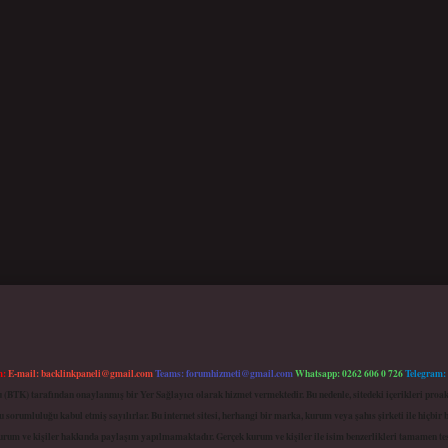
m:
E-mail:
backlinkpaneli@gmail.com
Teams:
forumhizmeti@gmail.com
Whatsapp: 0262 606 0 726
Telegram:
mu (BTK) tarafından onaylanmış bir Yer Sağlayıcı olarak hizmet vermektedir. Bu nedenle, sitedeki içerikleri 
 sorumluluğu kabul etmiş sayılırlar. Bu internet sitesi, herhangi bir marka, kurum veya şahıs şirketi ile hiçbi
kurum ve kişiler hakkında paylaşım yapılmamaktadır. Gerçek kurum ve kişiler ile isim benzerlikleri tamamen te