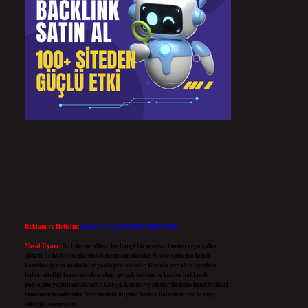
Reklam ve İletişim:
Skype: live:.cid.575569c608265c69
Yasal Uyarı:
Bu internet sitesi, herhangi bir marka, kurum veya şahıs
şirketi ile hiçbir bağlantısı bulunmamaktadır. Sitede yalnızca kendi
hazırladığımız makaleler paylaşılmaktadır. Burada yer alan içerikler
haber niteliği taşımamakta olup, gerçek kurum ve kişiler hakkında
paylaşım yapılmamaktadır. Gerçek kurum ve kişiler ile isim benzerlikleri
tamamen tesadüfidir. Sitemizdeki bilgiler taslak halindedir ve tavsiye
niteliği taşımazlar.