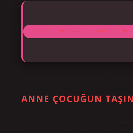
Anasayfa
Gizlilik Politikası
Yasal Uyarı
Hakkım
ETIKET:
VASI ÇOCUĞUN MALLARINI KULLANABI
ANNE ÇOCUĞUN TAŞIN
Tarih: Kasım 8, 2024
Anne çocuğuna ev satabilir mi? Bu işlemler Türk Borçlar Kanunu hük
üzerinde tam yetkiye sahiptir ve malvarlığını dilediğine devredebilir