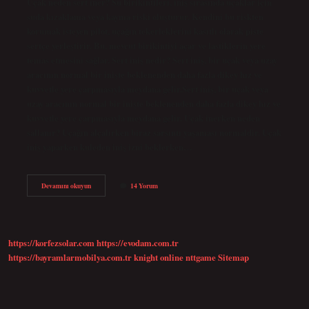
Uçak neden sert iner? Su birikintileri, iniş sırasında uçaklar için
suda kızaklama veya kayma riski oluşturur. Kendini bu riskten
korumak isteyen pilot, uçağın tekerleklerini kasıtlı olarak piste
sertçe yerleştirir. Bu, mevcut birikintiyi açar ve lastiklerin yere
temas etmesini sağlar. Sert iniş nedir? Sert iniş, bir uçak veya uzay
aracının normal bir inişte beklenenden daha fazla dikey hız ve
kuvvetle yere çarpmasıyla meydana gelir.Sert iniş, bir uçak veya
uzay aracının normal bir inişte beklenenden daha fazla dikey hız ve
kuvvetle yere çarpmasıyla meydana gelir. Uçak inerken neden
sallanır? Uçağın alçalırken biraz sarsıntı yaşaması normaldir. Uçak
iniş yaparken kuleden iniş izni beklerken…
Uçak
Devamını okuyun
14 Yorum
Neden
Sert
Iniş
Yapar
https://korfezsolar.com
https://evodam.com.tr
https://bayramlarmobilya.com.tr
knight online
nttgame
Sitemap