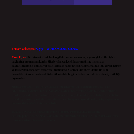
Reklam ve İletişim:
Skype: live:.cid.575569c608265c69
Yasal Uyarı:
Bu internet sitesi, herhangi bir marka, kurum veya şahıs şirketi ile hiçbir
bağlantısı bulunmamaktadır. Sitede yalnızca kendi hazırladığımız makaleler
paylaşılmaktadır. Burada yer alan içerikler haber niteliği taşımamakta olup, gerçek kurum
ve kişiler hakkında paylaşım yapılmamaktadır. Gerçek kurum ve kişiler ile isim
benzerlikleri tamamen tesadüfidir. Sitemizdeki bilgiler taslak halindedir ve tavsiye niteliği
taşımazlar.
Sitemiz, 5651 Sayılı Kanun gereğince Bilgi Teknolojileri ve İletişim Kurumu (BTK)
tarafından onaylanmış bir Yer Sağlayıcı olarak hizmet vermektedir. Bu nedenle, sitedeki
içerikleri proaktif olarak denetleme veya araştırma yükümlülüğümüz bulunmamaktadır.
Ancak, üyelerimiz yazdıkları içeriklerin sorumluluğunu taşımakta olup, siteye üye olarak
bu sorumluluğu kabul etmiş sayılırlar.
Hukuka ve yasal düzenlemelere aykırı olduğunu düşündüğünüz içerikleri,
backlinkpanelicomtr@gmail.com
adresine bildirmeniz halinde, ilgili içerikler yasal süre
içerisinde sitemizden kaldırılacaktır.