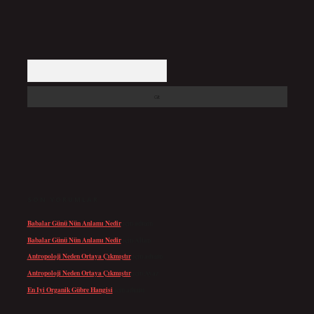
Arama
SON YORUMLAR
Babalar Günü Nün Anlamı Nedir
için
admin
Babalar Günü Nün Anlamı Nedir
için
Altan
Antropoloji Neden Ortaya Çıkmıştır
için
admin
Antropoloji Neden Ortaya Çıkmıştır
için
Ayaz
En Iyi Organik Gübre Hangisi
için
admin