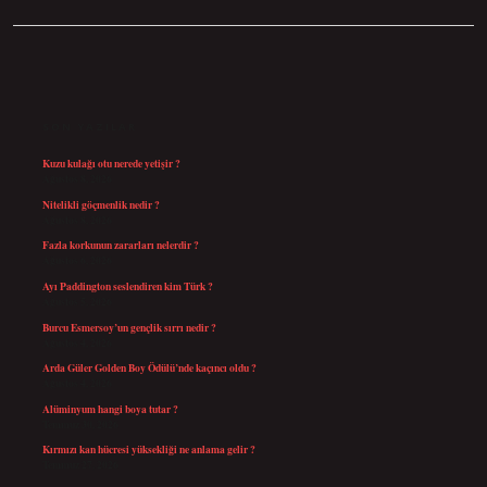
SIDEBAR
SON YAZILAR
Kuzu kulağı otu nerede yetişir ?
Ağustos 8, 2026
Nitelikli göçmenlik nedir ?
Ağustos 8, 2026
Fazla korkunun zararları nelerdir ?
Ağustos 6, 2026
Ayı Paddington seslendiren kim Türk ?
Ağustos 5, 2026
Burcu Esmersoy’un gençlik sırrı nedir ?
Ağustos 4, 2026
Arda Güler Golden Boy Ödülü’nde kaçıncı oldu ?
Ağustos 4, 2026
Alüminyum hangi boya tutar ?
Temmuz 30, 2026
Kırmızı kan hücresi yüksekliği ne anlama gelir ?
Temmuz 27, 2026