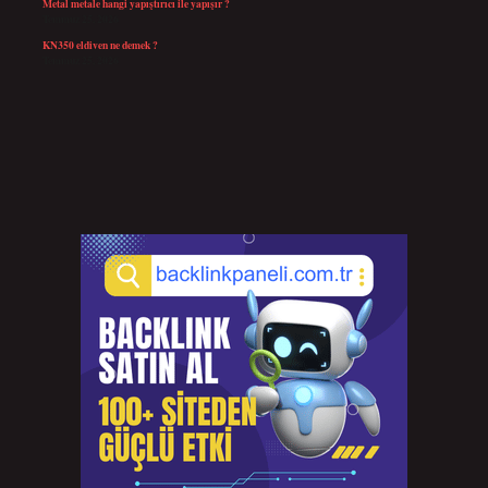
Metal metale hangi yapıştırıcı ile yapışır ?
Temmuz 25, 2026
KN350 eldiven ne demek ?
Temmuz 25, 2026