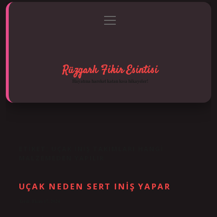
menüyü
Anasayfa
Gizlilik Politikası
Yasal Uyarı
aç
Hakkımızda
Rüzgarlı Fikir Esintisi
Hayatına hareket katan kısa hikayeler!
ETIKET:
UÇAK INIŞ TAKIMLARI HANGI
MALZEMEDEN YAPILIR
UÇAK NEDEN SERT INIŞ YAPAR
Tarih: Ekim 17, 2024