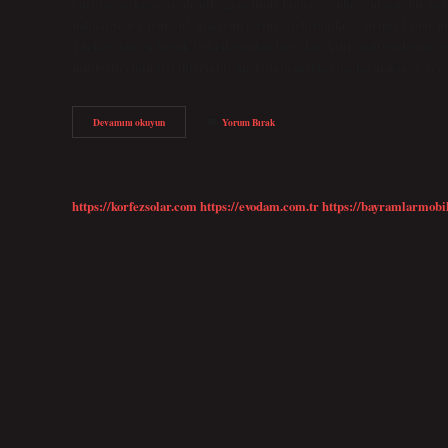
kurulan ve kısa sürede ülke genelinde binlerce şubeye ulaşan bir pera
bakkaliyeden temizlik malzemelerine, elektronikten giyime kadar b
Türkiye’nin en büyük şirketlerinden biri olan A101; müşterilerine en
müşterilerinin tercihlerini iş modelinin merkezine koymakta ve ge
A101
Devamını okuyun
Yorum Bırak
Hangi
Firmaya
Ait
https://korfezsolar.com
https://evodam.com.tr
https://bayramlarmobi