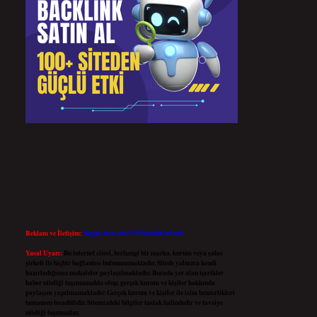
Reklam ve İletişim:
Skype: live:.cid.575569c608265c69
Yasal Uyarı:
Bu internet sitesi, herhangi bir marka, kurum veya şahıs
şirketi ile hiçbir bağlantısı bulunmamaktadır. Sitede yalnızca kendi
hazırladığımız makaleler paylaşılmaktadır. Burada yer alan içerikler
haber niteliği taşımamakta olup, gerçek kurum ve kişiler hakkında
paylaşım yapılmamaktadır. Gerçek kurum ve kişiler ile isim benzerlikleri
tamamen tesadüfidir. Sitemizdeki bilgiler taslak halindedir ve tavsiye
niteliği taşımazlar.