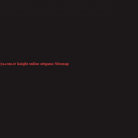
kende zinciridir. Uygun fiyatları ve geniş ürün yelpazesiyle bilinen A101,
irçok farklı kategoride ürün sunmaktadır. A101 ürünleri Türk malı mı?
 uygun fiyatlarla yüksek kaliteli gıda ve tüketim malları sunarken,
rekli denetim,…
lya.com.tr
knight online
nttgame
Sitemap