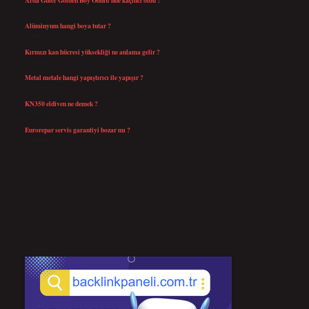
Ağustos 4, 2026
Alüminyum hangi boya tutar ?
Temmuz 30, 2026
Kırmızı kan hücresi yüksekliği ne anlama gelir ?
Temmuz 27, 2026
Metal metale hangi yapıştırıcı ile yapışır ?
Temmuz 25, 2026
KN350 eldiven ne demek ?
Temmuz 25, 2026
Eurorepar servis garantiyi bozar mı ?
Temmuz 25, 2026