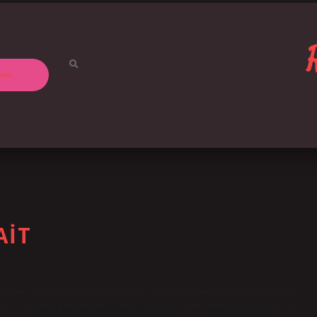
ızda
AIT
olding şirketidir. Holdingin temelleri, girişimci Turgut Aydın’ın İstanbul’da
keti 1976 yılında kurulmuştur. A101 İsrailin mi? A101, 2008 yılında Türkiye’de