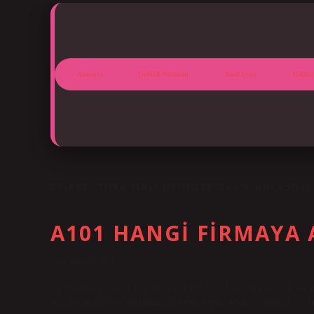
Anasayfa
Gizlilik Politikası
Yasal Uyarı
Hakkım
ETIKET:
TÜRK MALI ÜRÜNLER NASIL ANLAŞILIR
A101 HANGI FIRMAYA 
Tarih: Aralık 28, 2024
A101 şirketi kime ait? Turgut Aydın Holding, İstanbul merkezli bir h
ticari faaliyetlerine başlamasıyla 1958 yılında atılmış ve Dömeks şir