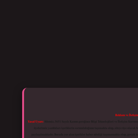
Reklam ve İletişi
Yasal Uyarı:
Sitemiz, 5651 Sayılı Kanun gereğince Bilgi Teknolojileri ve İletişim Kuru
üyelerimiz yazdıkları içeriklerin sorumluluğunu taşımakta olup, siteye üye olarak bu
paylaşılmaktadır. Burada yer alan içerikler haber niteliği taşımamakta olup, gerçek 