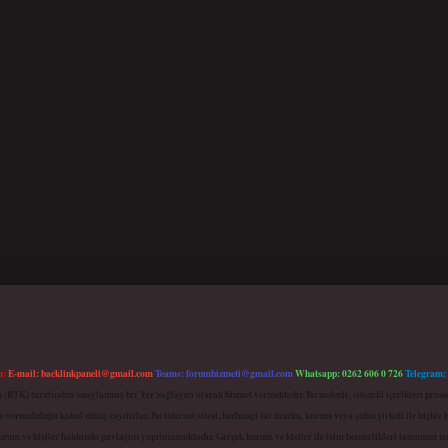
m:
E-mail:
backlinkpaneli@gmail.com
Teams:
forumhizmeti@gmail.com
Whatsapp: 0262 606 0 726
Telegram:
mu (BTK) tarafından onaylanmış bir Yer Sağlayıcı olarak hizmet vermektedir. Bu nedenle, sitedeki içerikleri 
 sorumluluğu kabul etmiş sayılırlar. Bu internet sitesi, herhangi bir marka, kurum veya şahıs şirketi ile hiçbi
kurum ve kişiler hakkında paylaşım yapılmamaktadır. Gerçek kurum ve kişiler ile isim benzerlikleri tamamen te