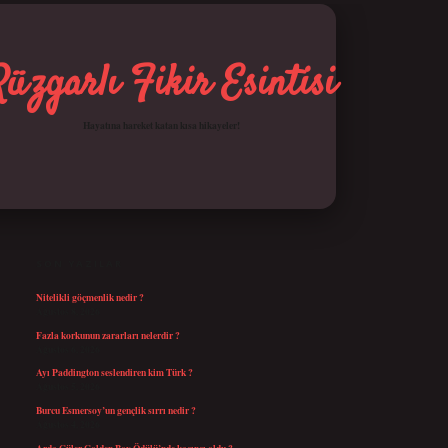
Rüzgarlı Fikir Esintisi
Hayatına hareket katan kısa hikayeler!
SIDEBAR
betci giriş
SON YAZILAR
Nitelikli göçmenlik nedir ?
Ağustos 8, 2026
Fazla korkunun zararları nelerdir ?
Ağustos 6, 2026
Ayı Paddington seslendiren kim Türk ?
Ağustos 5, 2026
Burcu Esmersoy’un gençlik sırrı nedir ?
Ağustos 4, 2026
Arda Güler Golden Boy Ödülü’nde kaçıncı oldu ?