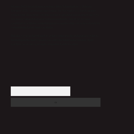
Sitemiz, 5651 Sayılı Kanun gereğince Bilgi Teknolojileri ve İletişim
Kurumu (BTK) tarafından onaylanmış bir Yer Sağlayıcı olarak hizmet
vermektedir. Bu nedenle, sitedeki içerikleri proaktif olarak denetleme veya
araştırma yükümlülüğümüz bulunmamaktadır. Ancak, üyelerimiz
yazdıkları içeriklerin sorumluluğunu taşımakta olup, siteye üye olarak bu
sorumluluğu kabul etmiş sayılırlar.
Hukuka ve yasal düzenlemelere aykırı olduğunu düşündüğünüz içerikleri,
backlinkpanelicomtr@gmail.com
adresine bildirmeniz halinde, ilgili
içerikler yasal süre içerisinde sitemizden kaldırılacaktır.
Arama