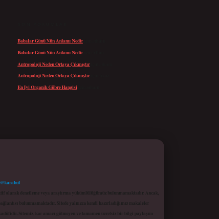
SON YORUMLAR
Babalar Günü Nün Anlamı Nedir
için
admin
Babalar Günü Nün Anlamı Nedir
için
Altan
Antropoloji Neden Ortaya Çıkmıştır
için
admin
Antropoloji Neden Ortaya Çıkmıştır
için
Ayaz
En Iyi Organik Gübre Hangisi
için
admin
 @karabul
proaktif olarak denetleme veya araştırma yükümlülüğümüz bulunmamaktadır. Ancak,
r bağlantısı bulunmamaktadır. Sitede yalnızca kendi hazırladığımız makaleler
sadüfidir. Sitemiz, kar amacı gütmeyen ve tamamen ücretsiz bir bilgi paylaşım