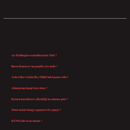
SIDEBAR
SON YAZILAR
Ayı Paddington seslendiren kim Türk ?
Ağustos 5, 2026
Burcu Esmersoy’un gençlik sırrı nedir ?
Ağustos 4, 2026
Arda Güler Golden Boy Ödülü’nde kaçıncı oldu ?
Ağustos 4, 2026
Alüminyum hangi boya tutar ?
Temmuz 30, 2026
Kırmızı kan hücresi yüksekliği ne anlama gelir ?
Temmuz 27, 2026
Metal metale hangi yapıştırıcı ile yapışır ?
Temmuz 25, 2026
KN350 eldiven ne demek ?
Temmuz 25, 2026