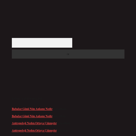
Arama
SON YORUMLAR
Babalar Günü Nün Anlamı Nedir
için
admin
Babalar Günü Nün Anlamı Nedir
için
Altan
Antropoloji Neden Ortaya Çıkmıştır
için
admin
Antropoloji Neden Ortaya Çıkmıştır
için
Ayaz