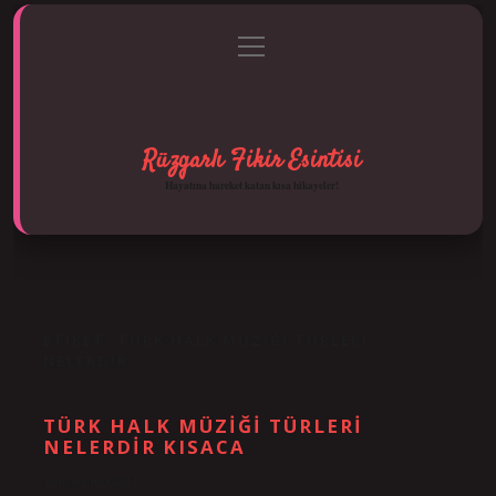
menüyü
Anasayfa
Gizlilik Politikası
Yasal Uyarı
aç
Hakkımızda
Rüzgarlı Fikir Esintisi
Hayatına hareket katan kısa hikayeler!
ETIKET:
TÜRK HALK MÜZIĞI TURLERI
NELERDIR
TÜRK HALK MÜZIĞI TÜRLERI
NELERDIR KISACA
Tarih: Kasım 8, 2024