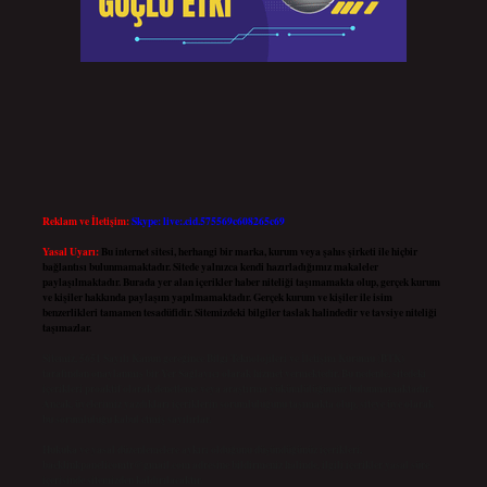
Reklam ve İletişim:
Skype: live:.cid.575569c608265c69
Yasal Uyarı:
Bu internet sitesi, herhangi bir marka, kurum veya şahıs şirketi ile hiçbir
bağlantısı bulunmamaktadır. Sitede yalnızca kendi hazırladığımız makaleler
paylaşılmaktadır. Burada yer alan içerikler haber niteliği taşımamakta olup, gerçek kurum
ve kişiler hakkında paylaşım yapılmamaktadır. Gerçek kurum ve kişiler ile isim
benzerlikleri tamamen tesadüfidir. Sitemizdeki bilgiler taslak halindedir ve tavsiye niteliği
taşımazlar.
Sitemiz, 5651 Sayılı Kanun gereğince Bilgi Teknolojileri ve İletişim Kurumu (BTK)
tarafından onaylanmış bir Yer Sağlayıcı olarak hizmet vermektedir. Bu nedenle, sitedeki
içerikleri proaktif olarak denetleme veya araştırma yükümlülüğümüz bulunmamaktadır.
Ancak, üyelerimiz yazdıkları içeriklerin sorumluluğunu taşımakta olup, siteye üye olarak
bu sorumluluğu kabul etmiş sayılırlar.
Hukuka ve yasal düzenlemelere aykırı olduğunu düşündüğünüz içerikleri,
backlinkpanelicomtr@gmail.com
adresine bildirmeniz halinde, ilgili içerikler yasal süre
içerisinde sitemizden kaldırılacaktır.