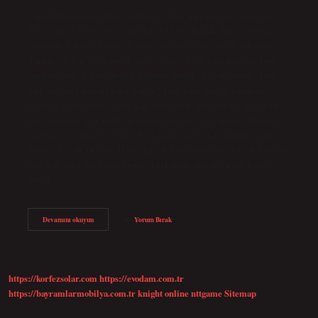
Türk halk müziği turleri nelerdir? Türk halk müziği; Türküler,
Müstezad, Zeybek, Maya, Bozlak, Gurbet, Barak, Hoyrat, Divan,
Güvende Takımı, Barana Takımı, Yol Havaları, müzik öyküleri.
Türkiye’de kaç çeşit müzik türü vardır? Türk halk müziği. Türk
sanat müziği. Askeri müzik. Popüler müzik. Klasik müzik. Türk
halk müziği çalgıları kaça ayrılır? Türk halk müziği çalgıları,
geçmişten günümüze Türk halk müziğinde kullanılan çalgılardır.
Bu çalgılar üç ana başlık altında incelenir: telli çalgılar, üflemeli
çalgılar ve vurmalı çalgılar. Türk halk müziği kaç döneme ayrılır?
Birinci Klasik Dönem, İkinci Klasik Dönem ve Yeni Klasik Dönem
gibi dönemlerden gelmektedir. Türk halkı olarak en çok hangi
müzik…
Türk
Devamını okuyun
Yorum Bırak
Halk
Müziği
Türleri
Nelerdir
Kısaca
https://korfezsolar.com
https://evodam.com.tr
https://bayramlarmobilya.com.tr
knight online
nttgame
Sitemap