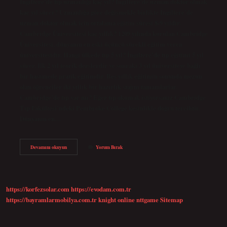
İngiltere’de tıp uzmanlığı kaç yıl? İngiltere’de uzman doktor olmak
kaç yıl sürer? Uzmanlığa göre değişmekle birlikte İngiltere’de
uzman doktor olmak için ortalama eğitim süresi 8-9 yıldır.
Cambridge Üniversitesi kaç yıllık? 1209 yılında kurulan Cambridge
Üniversitesi, dünyanın en eski üçüncü sürekli eğitim veren
üniversitesidir. Hangi ülkede tıp 5 yıl? İngiltere’de tıp eğitimi 5 yıl
sürer. İlk 2 yıl teorik derslerdir ve sonraki 3 yıl üniversiteye bağlı
bir hastanede pratik eğitimdir. Beş yıllık eğitimin sonunda mezun
olan öğrenciler iki yıllık bir hazırlık stajını tamamlarlar.
Cambridge’de tıp var mı? Eğer tıp okumak istiyorsanız Cambridge
Tıp Fakültesi’ndeki Pembroke College kesinlikle doğru tercihtir.
Dünyanın en…
Cambridge
Devamını okuyun
Yorum Bırak
Üniversitesi
Tıp
Fakültesi
Kaç
Yıl
https://korfezsolar.com
https://evodam.com.tr
https://bayramlarmobilya.com.tr
knight online
nttgame
Sitemap