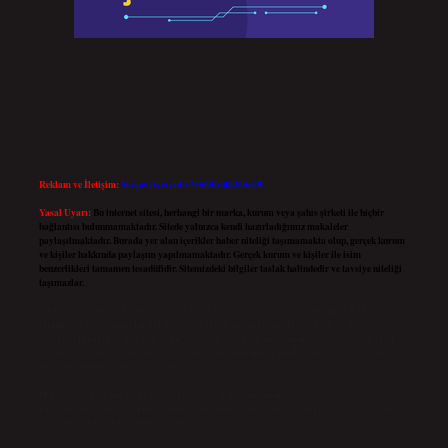
Reklam ve İletişim:
Skype: live:.cid.575569c608265c69
Yasal Uyarı:
Bu internet sitesi, herhangi bir marka, kurum veya şahıs şirketi ile hiçbir
bağlantısı bulunmamaktadır. Sitede yalnızca kendi hazırladığımız makaleler
paylaşılmaktadır. Burada yer alan içerikler haber niteliği taşımamakta olup, gerçek kurum
ve kişiler hakkında paylaşım yapılmamaktadır. Gerçek kurum ve kişiler ile isim
benzerlikleri tamamen tesadüfidir. Sitemizdeki bilgiler taslak halindedir ve tavsiye niteliği
taşımazlar.
Sitemiz, 5651 Sayılı Kanun gereğince Bilgi Teknolojileri ve İletişim Kurumu (BTK)
tarafından onaylanmış bir Yer Sağlayıcı olarak hizmet vermektedir. Bu nedenle, sitedeki
içerikleri proaktif olarak denetleme veya araştırma yükümlülüğümüz bulunmamaktadır.
Ancak, üyelerimiz yazdıkları içeriklerin sorumluluğunu taşımakta olup, siteye üye olarak
bu sorumluluğu kabul etmiş sayılırlar.
Hukuka ve yasal düzenlemelere aykırı olduğunu düşündüğünüz içerikleri,
backlinkpanelicomtr@gmail.com
adresine bildirmeniz halinde, ilgili içerikler yasal süre
içerisinde sitemizden kaldırılacaktır.