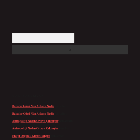
Arama
SON YORUMLAR
Babalar Günü Nün Anlamı Nedir
için
admin
Babalar Günü Nün Anlamı Nedir
için
Altan
Antropoloji Neden Ortaya Çıkmıştır
için
admin
Antropoloji Neden Ortaya Çıkmıştır
için
Ayaz
En Iyi Organik Gübre Hangisi
için
admin