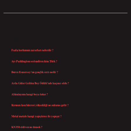
SIDEBAR
SON YAZILAR
Fazla korkunun zararları nelerdir ?
Ağustos 6, 2026
Ayı Paddington seslendiren kim Türk ?
Ağustos 5, 2026
Burcu Esmersoy’un gençlik sırrı nedir ?
Ağustos 4, 2026
Arda Güler Golden Boy Ödülü’nde kaçıncı oldu ?
Ağustos 4, 2026
Alüminyum hangi boya tutar ?
Temmuz 30, 2026
Kırmızı kan hücresi yüksekliği ne anlama gelir ?
Temmuz 27, 2026
Metal metale hangi yapıştırıcı ile yapışır ?
Temmuz 25, 2026
KN350 eldiven ne demek ?