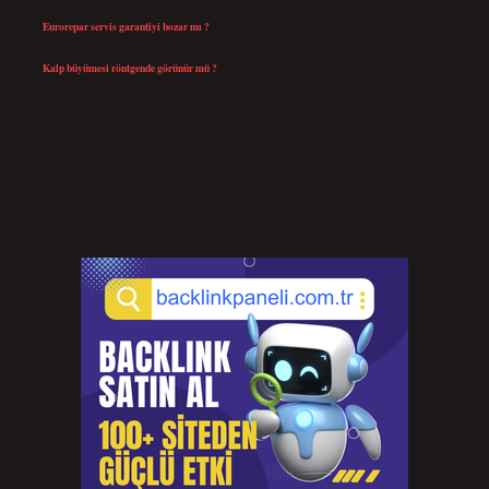
Temmuz 25, 2026
Eurorepar servis garantiyi bozar mı ?
Temmuz 25, 2026
Kalp büyümesi röntgende görünür mü ?
Temmuz 23, 2026