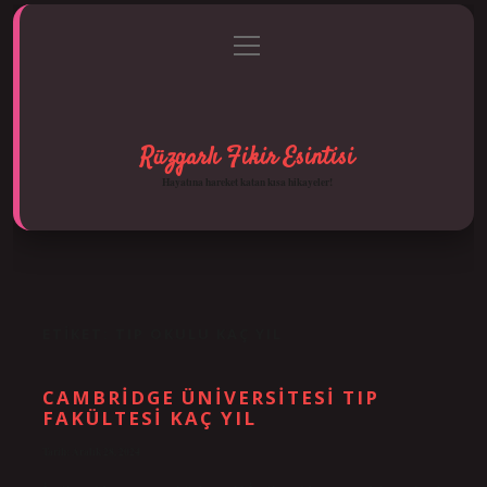
menüyü
Anasayfa
Gizlilik Politikası
Yasal Uyarı
aç
Hakkımızda
Rüzgarlı Fikir Esintisi
Hayatına hareket katan kısa hikayeler!
ETIKET:
TIP OKULU KAÇ YIL
CAMBRIDGE ÜNIVERSITESI TIP
FAKÜLTESI KAÇ YIL
Tarih: Aralık 28, 2024