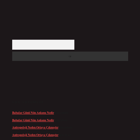
Arama
SON YORUMLAR
Babalar Günü Nün Anlamı Nedir
için
admin
Babalar Günü Nün Anlamı Nedir
için
Altan
Antropoloji Neden Ortaya Çıkmıştır
için
admin
Antropoloji Neden Ortaya Çıkmıştır
için
Ayaz