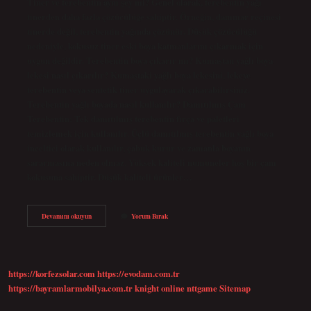
Tiner ve terebentin aynı şey mi? Genel olarak, terebentin yağı
tinerden daha fazla çözücülüğe sahiptir. Örneğin, dammar reçinesi
tinerde değil, terebentin yağında çözünür. Düşük çözücülüğü
nedeniyle, kokusuz tiner eski boya katmanlarını çıkarmak için
uygun değildir. Terebentin boya çıkarır mı? Kumaştan yağlı boya
lekesi nasıl çıkarılır? Kumaştaki yağlı boya lekesini, lekeye
terebentin veya sentetik tiner uygulayarak çıkarabilirsiniz.
Terebentin yağlı boyada nasıl kullanılır? Damıtılmış Çam
Terebentin: Tek damıtılmış terebentin fırça ve paletleri
temizlemek için kullanılır. Üçlü damıtılmış terebentin yağlı boya
inceltici olarak kullanılır, çabuk kurur ve zamanla boyanın
sararmasına neden olmaz. Yüksek kaliteli numuneler hoş bir çam
kokusuna sahiptir. Düşük kaliteli ürünler…
Terebentin
Devamını okuyun
Yorum Bırak
Boya
Nedir
https://korfezsolar.com
https://evodam.com.tr
https://bayramlarmobilya.com.tr
knight online
nttgame
Sitemap