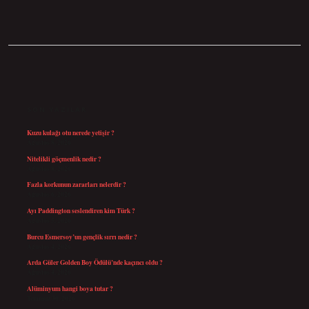
SIDEBAR
SON YAZILAR
Kuzu kulağı otu nerede yetişir ?
Ağustos 8, 2026
Nitelikli göçmenlik nedir ?
Ağustos 8, 2026
Fazla korkunun zararları nelerdir ?
Ağustos 6, 2026
Ayı Paddington seslendiren kim Türk ?
Ağustos 5, 2026
Burcu Esmersoy’un gençlik sırrı nedir ?
Ağustos 4, 2026
Arda Güler Golden Boy Ödülü’nde kaçıncı oldu ?
Ağustos 4, 2026
Alüminyum hangi boya tutar ?
Temmuz 30, 2026