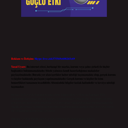
Reklam ve İletişim:
Skype: live:.cid.575569c608265c69
Yasal Uyarı:
Bu internet sitesi, herhangi bir marka, kurum veya şahıs şirketi ile hiçbir
bağlantısı bulunmamaktadır. Sitede yalnızca kendi hazırladığımız makaleler
paylaşılmaktadır. Burada yer alan içerikler haber niteliği taşımamakta olup, gerçek kurum
ve kişiler hakkında paylaşım yapılmamaktadır. Gerçek kurum ve kişiler ile isim
benzerlikleri tamamen tesadüfidir. Sitemizdeki bilgiler taslak halindedir ve tavsiye niteliği
taşımazlar.
Sitemiz, 5651 Sayılı Kanun gereğince Bilgi Teknolojileri ve İletişim Kurumu (BTK)
tarafından onaylanmış bir Yer Sağlayıcı olarak hizmet vermektedir. Bu nedenle, sitedeki
içerikleri proaktif olarak denetleme veya araştırma yükümlülüğümüz bulunmamaktadır.
Ancak, üyelerimiz yazdıkları içeriklerin sorumluluğunu taşımakta olup, siteye üye olarak
bu sorumluluğu kabul etmiş sayılırlar.
Hukuka ve yasal düzenlemelere aykırı olduğunu düşündüğünüz içerikleri,
backlinkpanelicomtr@gmail.com
adresine bildirmeniz halinde, ilgili içerikler yasal süre
içerisinde sitemizden kaldırılacaktır.