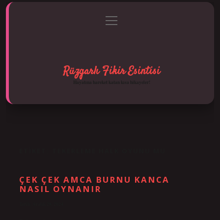
menüyü
Anasayfa
Gizlilik Politikası
Yasal Uyarı
aç
Hakkımızda
Rüzgarlı Fikir Esintisi
Hayatına hareket katan kısa hikayeler!
ETIKET:
TEKERLEME HALK OYUNU MU
ÇEK ÇEK AMCA BURNU KANCA
NASIL OYNANIR
Tarih: Aralık 28, 2024