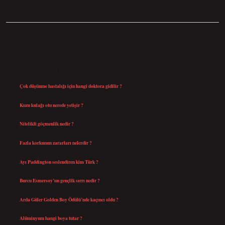
SIDEBAR
SON YAZILAR
Çok düşünme hastalığı için hangi doktora gidilir ?
Ağustos 9, 2026
Kuzu kulağı otu nerede yetişir ?
Ağustos 8, 2026
Nitelikli göçmenlik nedir ?
Ağustos 8, 2026
Fazla korkunun zararları nelerdir ?
Ağustos 6, 2026
Ayı Paddington seslendiren kim Türk ?
Ağustos 5, 2026
Burcu Esmersoy’un gençlik sırrı nedir ?
Ağustos 4, 2026
Arda Güler Golden Boy Ödülü’nde kaçıncı oldu ?
Ağustos 4, 2026
Alüminyum hangi boya tutar ?