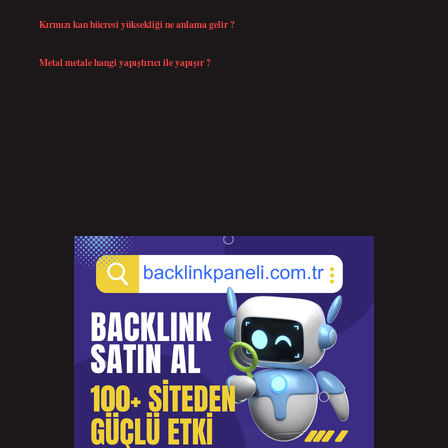
Temmuz 30, 2026
Kırmızı kan hücresi yüksekliği ne anlama gelir ?
Temmuz 27, 2026
Metal metale hangi yapıştırıcı ile yapışır ?
Temmuz 25, 2026