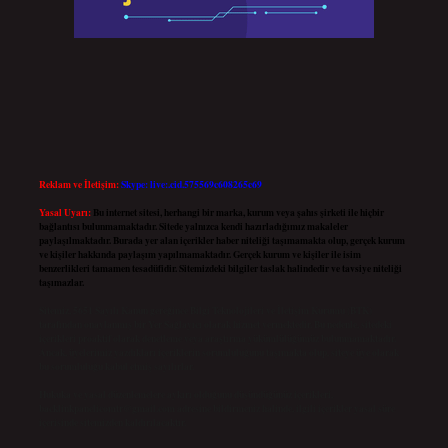
Reklam ve İletişim:
Skype: live:.cid.575569c608265c69
Yasal Uyarı:
Bu internet sitesi, herhangi bir marka, kurum veya şahıs şirketi ile hiçbir
bağlantısı bulunmamaktadır. Sitede yalnızca kendi hazırladığımız makaleler
paylaşılmaktadır. Burada yer alan içerikler haber niteliği taşımamakta olup, gerçek kurum
ve kişiler hakkında paylaşım yapılmamaktadır. Gerçek kurum ve kişiler ile isim
benzerlikleri tamamen tesadüfidir. Sitemizdeki bilgiler taslak halindedir ve tavsiye niteliği
taşımazlar.
Sitemiz, 5651 Sayılı Kanun gereğince Bilgi Teknolojileri ve İletişim Kurumu (BTK)
tarafından onaylanmış bir Yer Sağlayıcı olarak hizmet vermektedir. Bu nedenle, sitedeki
içerikleri proaktif olarak denetleme veya araştırma yükümlülüğümüz bulunmamaktadır.
Ancak, üyelerimiz yazdıkları içeriklerin sorumluluğunu taşımakta olup, siteye üye olarak
bu sorumluluğu kabul etmiş sayılırlar.
Hukuka ve yasal düzenlemelere aykırı olduğunu düşündüğünüz içerikleri,
backlinkpanelicomtr@gmail.com
adresine bildirmeniz halinde, ilgili içerikler yasal süre
içerisinde sitemizden kaldırılacaktır.