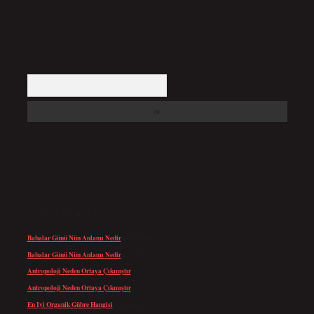
Arama
SON YORUMLAR
Babalar Günü Nün Anlamı Nedir
için
admin
Babalar Günü Nün Anlamı Nedir
için
Altan
Antropoloji Neden Ortaya Çıkmıştır
için
admin
Antropoloji Neden Ortaya Çıkmıştır
için
Ayaz
En Iyi Organik Gübre Hangisi
için
admin