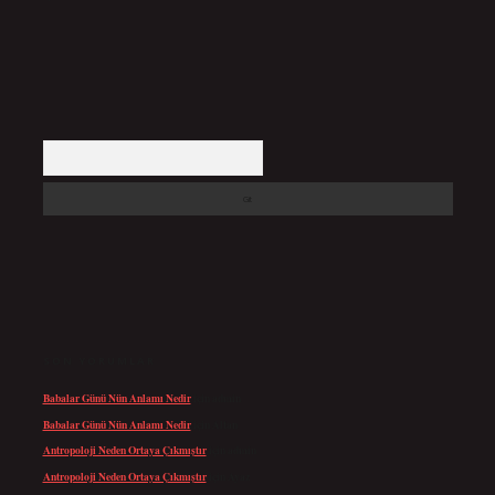
Arama
SON YORUMLAR
Babalar Günü Nün Anlamı Nedir
için
admin
Babalar Günü Nün Anlamı Nedir
için
Altan
Antropoloji Neden Ortaya Çıkmıştır
için
admin
Antropoloji Neden Ortaya Çıkmıştır
için
Ayaz