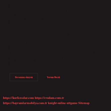
Tebellüğ aldım ne demek? Tebliğ kelimesiyle aynı kökten türeyen
bu kelime, hem “anlamak” hem de “bildirileni anlayıp kabul
etmek” anlamlarına gelir. Tebellüğ eden kim imzalar? MADDE 13
– (1) Tebliğ edilecek belgelerin yeteri kadar nüshası bulunur,
bunlardan biri dosyada saklanır, diğeri tebliğ edilecek kişilere
verilir. Bu nüshalarda işleticinin veya temsilcisinin imzası bulunur.
Resen tebligata ilişkin belgeler, tebligatı yapan makamın yetkili
memuru tarafından imzalanır. Hukukta tebliğ nedir kısaca? Genel;
Uluslararası hukukta, uluslararası adli yardımın bir biçimi olarak,
belirli bir hukuki işlemin hukuki sonuçlarından etkilenecek
kişilere yasal olarak bildirimde bulunulması ve bu bildirimin
uygun şekilde belgelendirilmesi süreci olan bildirim usulü (usul
hukuku)…
Hukukta
Devamını okuyun
Yorum Bırak
Tebellüğ
Ne
Demek
https://korfezsolar.com
https://evodam.com.tr
https://bayramlarmobilya.com.tr
knight online
nttgame
Sitemap