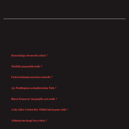
SIDEBAR
SON YAZILAR
Kuzu kulağı otu nerede yetişir ?
Ağustos 8, 2026
Nitelikli göçmenlik nedir ?
Ağustos 8, 2026
Fazla korkunun zararları nelerdir ?
Ağustos 6, 2026
Ayı Paddington seslendiren kim Türk ?
Ağustos 5, 2026
Burcu Esmersoy’un gençlik sırrı nedir ?
Ağustos 4, 2026
Arda Güler Golden Boy Ödülü’nde kaçıncı oldu ?
Ağustos 4, 2026
Alüminyum hangi boya tutar ?
Temmuz 30, 2026