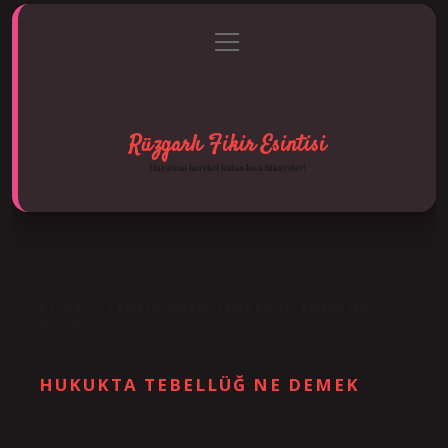
menüyü
Anasayfa
Gizlilik Politikası
Yasal Uyarı
aç
Hakkımızda
Rüzgarlı Fikir Esintisi
Hayatına hareket katan kısa hikayeler!
ETIKET:
TEBLIĞ EDEN TEBELLÜĞ EDEN NE
DEMEK
HUKUKTA TEBELLÜĞ NE DEMEK
Tarih: Ekim 27, 2024