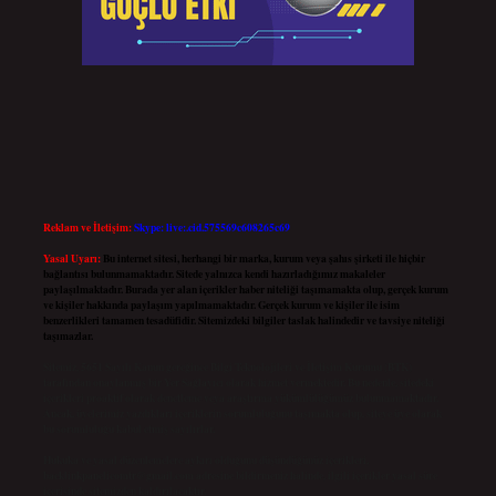
Reklam ve İletişim:
Skype: live:.cid.575569c608265c69
Yasal Uyarı:
Bu internet sitesi, herhangi bir marka, kurum veya şahıs şirketi ile hiçbir
bağlantısı bulunmamaktadır. Sitede yalnızca kendi hazırladığımız makaleler
paylaşılmaktadır. Burada yer alan içerikler haber niteliği taşımamakta olup, gerçek kurum
ve kişiler hakkında paylaşım yapılmamaktadır. Gerçek kurum ve kişiler ile isim
benzerlikleri tamamen tesadüfidir. Sitemizdeki bilgiler taslak halindedir ve tavsiye niteliği
taşımazlar.
Sitemiz, 5651 Sayılı Kanun gereğince Bilgi Teknolojileri ve İletişim Kurumu (BTK)
tarafından onaylanmış bir Yer Sağlayıcı olarak hizmet vermektedir. Bu nedenle, sitedeki
içerikleri proaktif olarak denetleme veya araştırma yükümlülüğümüz bulunmamaktadır.
Ancak, üyelerimiz yazdıkları içeriklerin sorumluluğunu taşımakta olup, siteye üye olarak
bu sorumluluğu kabul etmiş sayılırlar.
Hukuka ve yasal düzenlemelere aykırı olduğunu düşündüğünüz içerikleri,
backlinkpanelicomtr@gmail.com
adresine bildirmeniz halinde, ilgili içerikler yasal süre
içerisinde sitemizden kaldırılacaktır.