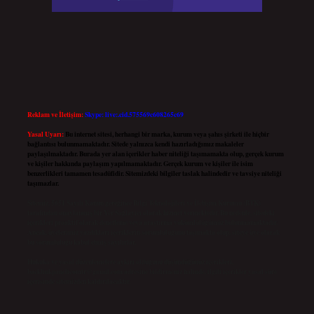
Reklam ve İletişim:
Skype: live:.cid.575569c608265c69
Yasal Uyarı:
Bu internet sitesi, herhangi bir marka, kurum veya şahıs şirketi ile hiçbir
bağlantısı bulunmamaktadır. Sitede yalnızca kendi hazırladığımız makaleler
paylaşılmaktadır. Burada yer alan içerikler haber niteliği taşımamakta olup, gerçek kurum
ve kişiler hakkında paylaşım yapılmamaktadır. Gerçek kurum ve kişiler ile isim
benzerlikleri tamamen tesadüfidir. Sitemizdeki bilgiler taslak halindedir ve tavsiye niteliği
taşımazlar.
Sitemiz, 5651 Sayılı Kanun gereğince Bilgi Teknolojileri ve İletişim Kurumu (BTK)
tarafından onaylanmış bir Yer Sağlayıcı olarak hizmet vermektedir. Bu nedenle, sitedeki
içerikleri proaktif olarak denetleme veya araştırma yükümlülüğümüz bulunmamaktadır.
Ancak, üyelerimiz yazdıkları içeriklerin sorumluluğunu taşımakta olup, siteye üye olarak
bu sorumluluğu kabul etmiş sayılırlar.
Hukuka ve yasal düzenlemelere aykırı olduğunu düşündüğünüz içerikleri,
backlinkpanelicomtr@gmail.com
adresine bildirmeniz halinde, ilgili içerikler yasal süre
içerisinde sitemizden kaldırılacaktır.