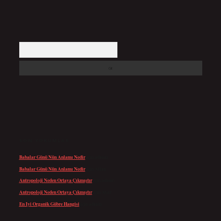
Arama
SON YORUMLAR
Babalar Günü Nün Anlamı Nedir
için
admin
Babalar Günü Nün Anlamı Nedir
için
Altan
Antropoloji Neden Ortaya Çıkmıştır
için
admin
Antropoloji Neden Ortaya Çıkmıştır
için
Ayaz
En Iyi Organik Gübre Hangisi
için
admin