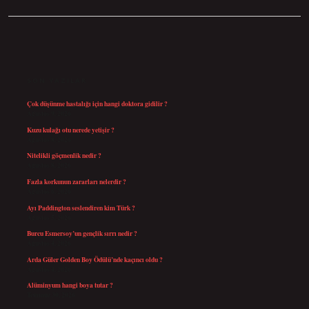
SIDEBAR
SON YAZILAR
Çok düşünme hastalığı için hangi doktora gidilir ?
Ağustos 9, 2026
Kuzu kulağı otu nerede yetişir ?
Ağustos 8, 2026
Nitelikli göçmenlik nedir ?
Ağustos 8, 2026
Fazla korkunun zararları nelerdir ?
Ağustos 6, 2026
Ayı Paddington seslendiren kim Türk ?
Ağustos 5, 2026
Burcu Esmersoy’un gençlik sırrı nedir ?
Ağustos 4, 2026
Arda Güler Golden Boy Ödülü’nde kaçıncı oldu ?
Ağustos 4, 2026
Alüminyum hangi boya tutar ?
Temmuz 30, 2026