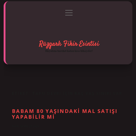
menüyü
Anasayfa
Gizlilik Politikası
Yasal Uyarı
aç
Hakkımızda
Rüzgarlı Fikir Esintisi
Hayatına hareket katan kısa hikayeler!
ETIKET:
TAPU DEVRI IÇIN KAÇ YAŞ SINIRI VAR
BABAM 80 YAŞINDAKI MAL SATIŞI
YAPABILIR MI
Tarih: Aralık 29, 2024