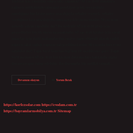
Yaşlılar kaç yaşından sonra satış yapamaz? 65 yaş üstü olmanıza
rağmen mülkünüzü satmanız gerekiyorsa tek seçeneğiniz
tanıdığınız bir kişiye noter aracılığıyla vekalet vererek, vekalet
verdiğiniz kişi aracılığıyla satışı gerçekleştirmenizdir. 70 yaş üstü
noterde işlem yapabilir mi? Bu nedenle 65 yaş üstü grup için
prosedürler büyük önem taşımaktadır. 65 yaş üstü kişiler için yasal
amaçlar için ilgili makamlardan (noter, tapu) düzenli olarak sağlık
raporu (akıl sağlığı raporu) talep edilmektedir. 80 yaşında biri evini
satabilir mi? Tapu Sicil Yönetmeliği’nin 19. maddesine göre, Tapu
Sicil memuru 65 yaş üstü bir kişinin davranışları hakkında şüphe
duyarsa rapor talep edebilir. Bu durumda, bir mülkü satmak…
Babam
Devamını okuyun
Yorum Bırak
80
Yaşındaki
Mal
Satışı
Yapabilir
https://korfezsolar.com
https://evodam.com.tr
Mi
https://bayramlarmobilya.com.tr
Sitemap