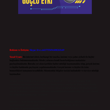
Reklam ve İletişim:
Skype: live:.cid.575569c608265c69
Yasal Uyarı:
Bu internet sitesi, herhangi bir marka, kurum veya şahıs şirketi ile hiçbir
bağlantısı bulunmamaktadır. Sitede yalnızca kendi hazırladığımız makaleler
paylaşılmaktadır. Burada yer alan içerikler haber niteliği taşımamakta olup, gerçek kurum
ve kişiler hakkında paylaşım yapılmamaktadır. Gerçek kurum ve kişiler ile isim
benzerlikleri tamamen tesadüfidir. Sitemizdeki bilgiler taslak halindedir ve tavsiye niteliği
taşımazlar.
Sitemiz, 5651 Sayılı Kanun gereğince Bilgi Teknolojileri ve İletişim Kurumu (BTK)
tarafından onaylanmış bir Yer Sağlayıcı olarak hizmet vermektedir. Bu nedenle, sitedeki
içerikleri proaktif olarak denetleme veya araştırma yükümlülüğümüz bulunmamaktadır.
Ancak, üyelerimiz yazdıkları içeriklerin sorumluluğunu taşımakta olup, siteye üye olarak
bu sorumluluğu kabul etmiş sayılırlar.
Hukuka ve yasal düzenlemelere aykırı olduğunu düşündüğünüz içerikleri,
backlinkpanelicomtr@gmail.com
adresine bildirmeniz halinde, ilgili içerikler yasal süre
içerisinde sitemizden kaldırılacaktır.