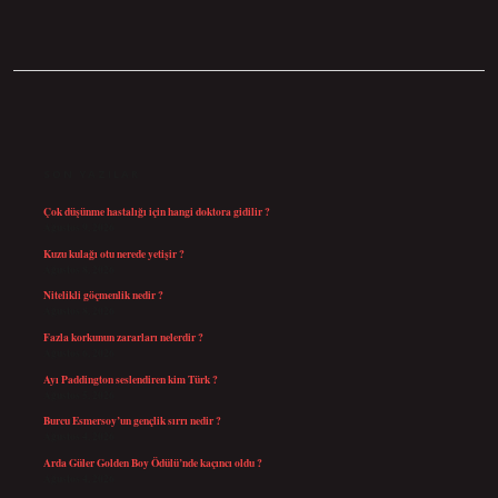
SIDEBAR
SON YAZILAR
Çok düşünme hastalığı için hangi doktora gidilir ?
Ağustos 9, 2026
Kuzu kulağı otu nerede yetişir ?
Ağustos 8, 2026
Nitelikli göçmenlik nedir ?
Ağustos 8, 2026
Fazla korkunun zararları nelerdir ?
Ağustos 6, 2026
Ayı Paddington seslendiren kim Türk ?
Ağustos 5, 2026
Burcu Esmersoy’un gençlik sırrı nedir ?
Ağustos 4, 2026
Arda Güler Golden Boy Ödülü’nde kaçıncı oldu ?
Ağustos 4, 2026