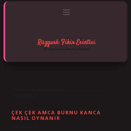
menüyü
Anasayfa
Gizlilik Politikası
Yasal Uyarı
aç
Hakkımızda
Rüzgarlı Fikir Esintisi
Hayatına hareket katan kısa hikayeler!
ETIKET:
TABANCADA KAÇ KURŞUN VAR
TEKERLEME
ÇEK ÇEK AMCA BURNU KANCA
NASIL OYNANIR
Tarih: Aralık 28, 2024