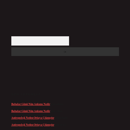
Arama
SON YORUMLAR
Babalar Günü Nün Anlamı Nedir
için
admin
Babalar Günü Nün Anlamı Nedir
için
Altan
Antropoloji Neden Ortaya Çıkmıştır
için
admin
Antropoloji Neden Ortaya Çıkmıştır
için
Ayaz