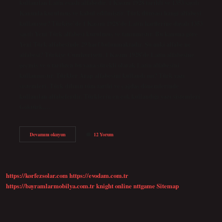
kullanılan Latin esaslı alfabedir. 1 Kasım 1928 tarihli ve 1353 sayılı
Kanunla kurulmuş ve kabul edilmiştir. Türk dünyası hangi alfabeyi
kullanıyor? Türkiye’de 1 Kasım 1928’de Latin harflerine dayalı 1353
sayılı Yeni Türk alfabesi kurulmuş ve tanınmıştır. Bu kanuna göre
Yeni Türk alfabesinde 29 harf bulunmaktadır. Şu anki alfabe ne
alfabesi? Türkiye Cumhuriyeti, 1 Kasım 1928’de Latin alfabesine
geçmiş ve o tarihten bu yana sürekli olarak Latin alfabesini
kullanmıştır. Türkler Arap alfabesini kullandı mı? Türk yazı
sistemleri, Türk dilinin tüm tarihi ve çağdaş dönemlerinde
kullanılan alfabelerdir. Türklerin en çok kullandığı yazı sistemleri
Göktürk,…
Türkiye
Devamını okuyun
12 Yorum
Ne
Alfabesi
https://korfezsolar.com
https://evodam.com.tr
https://bayramlarmobilya.com.tr
knight online
nttgame
Sitemap