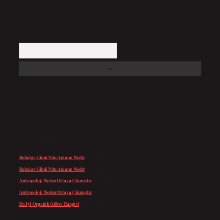
Arama
SON YORUMLAR
Babalar Günü Nün Anlamı Nedir
için
admin
Babalar Günü Nün Anlamı Nedir
için
Altan
Antropoloji Neden Ortaya Çıkmıştır
için
admin
Antropoloji Neden Ortaya Çıkmıştır
için
Ayaz
En Iyi Organik Gübre Hangisi
için
admin