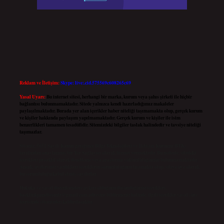
Reklam ve İletişim:
Skype: live:.cid.575569c608265c69
Yasal Uyarı:
Bu internet sitesi, herhangi bir marka, kurum veya şahıs şirketi ile hiçbir
bağlantısı bulunmamaktadır. Sitede yalnızca kendi hazırladığımız makaleler
paylaşılmaktadır. Burada yer alan içerikler haber niteliği taşımamakta olup, gerçek kurum
ve kişiler hakkında paylaşım yapılmamaktadır. Gerçek kurum ve kişiler ile isim
benzerlikleri tamamen tesadüfidir. Sitemizdeki bilgiler taslak halindedir ve tavsiye niteliği
taşımazlar.
Sitemiz, 5651 Sayılı Kanun gereğince Bilgi Teknolojileri ve İletişim Kurumu (BTK)
tarafından onaylanmış bir Yer Sağlayıcı olarak hizmet vermektedir. Bu nedenle, sitedeki
içerikleri proaktif olarak denetleme veya araştırma yükümlülüğümüz bulunmamaktadır.
Ancak, üyelerimiz yazdıkları içeriklerin sorumluluğunu taşımakta olup, siteye üye olarak
bu sorumluluğu kabul etmiş sayılırlar.
Hukuka ve yasal düzenlemelere aykırı olduğunu düşündüğünüz içerikleri,
backlinkpanelicomtr@gmail.com
adresine bildirmeniz halinde, ilgili içerikler yasal süre
içerisinde sitemizden kaldırılacaktır.