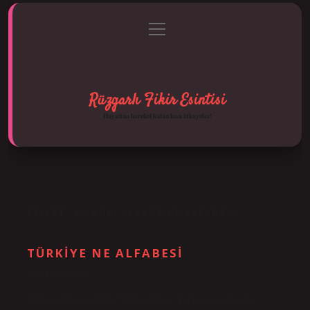
menüyü
Anasayfa
Gizlilik Politikası
Yasal Uyarı
aç
Hakkımızda
Rüzgarlı Fikir Esintisi
Hayatına hareket katan kısa hikayeler!
ETIKET:
ŞU ANKI ALFABE NE ALFABESI
TÜRKIYE NE ALFABESI
Tarih: Ekim 13, 2024
Türkiye’de hangi alfabe? Türk alfabesi, Türkçe yazmak için