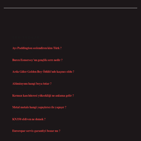
SIDEBAR
SON YAZILAR
Ayı Paddington seslendiren kim Türk ?
Ağustos 5, 2026
Burcu Esmersoy’un gençlik sırrı nedir ?
Ağustos 4, 2026
Arda Güler Golden Boy Ödülü’nde kaçıncı oldu ?
Ağustos 4, 2026
Alüminyum hangi boya tutar ?
Temmuz 30, 2026
Kırmızı kan hücresi yüksekliği ne anlama gelir ?
Temmuz 27, 2026
Metal metale hangi yapıştırıcı ile yapışır ?
Temmuz 25, 2026
KN350 eldiven ne demek ?
Temmuz 25, 2026
Eurorepar servis garantiyi bozar mı ?
Temmuz 25, 2026