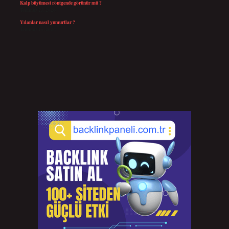
Kalp büyümesi röntgende görünür mü ?
Temmuz 23, 2026
Yılanlar nasıl yumurtlar ?
Temmuz 15, 2026