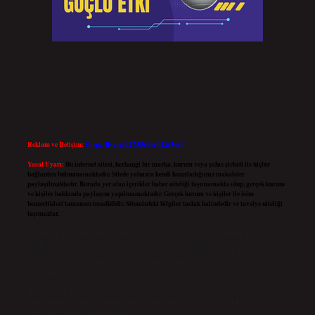
Reklam ve İletişim:
Skype: live:.cid.575569c608265c69
Yasal Uyarı:
Bu internet sitesi, herhangi bir marka, kurum veya şahıs şirketi ile hiçbir
bağlantısı bulunmamaktadır. Sitede yalnızca kendi hazırladığımız makaleler
paylaşılmaktadır. Burada yer alan içerikler haber niteliği taşımamakta olup, gerçek kurum
ve kişiler hakkında paylaşım yapılmamaktadır. Gerçek kurum ve kişiler ile isim
benzerlikleri tamamen tesadüfidir. Sitemizdeki bilgiler taslak halindedir ve tavsiye niteliği
taşımazlar.
Sitemiz, 5651 Sayılı Kanun gereğince Bilgi Teknolojileri ve İletişim Kurumu (BTK)
tarafından onaylanmış bir Yer Sağlayıcı olarak hizmet vermektedir. Bu nedenle, sitedeki
içerikleri proaktif olarak denetleme veya araştırma yükümlülüğümüz bulunmamaktadır.
Ancak, üyelerimiz yazdıkları içeriklerin sorumluluğunu taşımakta olup, siteye üye olarak
bu sorumluluğu kabul etmiş sayılırlar.
Hukuka ve yasal düzenlemelere aykırı olduğunu düşündüğünüz içerikleri,
backlinkpanelicomtr@gmail.com
adresine bildirmeniz halinde, ilgili içerikler yasal süre
içerisinde sitemizden kaldırılacaktır.