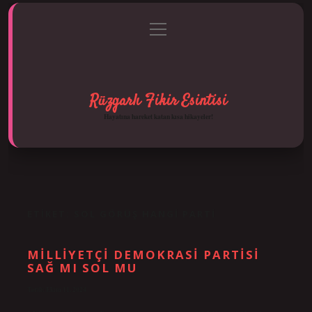
menüyü
Anasayfa
Gizlilik Politikası
Yasal Uyarı
aç
Hakkımızda
Rüzgarlı Fikir Esintisi
Hayatına hareket katan kısa hikayeler!
ETIKET:
SOL GÖRÜŞ HANGI PARTI
MILLIYETÇI DEMOKRASI PARTISI
SAĞ MI SOL MU
Tarih: Ekim 11, 2024