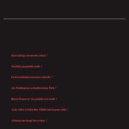
SIDEBAR
SON YAZILAR
Kuzu kulağı otu nerede yetişir ?
Ağustos 8, 2026
Nitelikli göçmenlik nedir ?
Ağustos 8, 2026
Fazla korkunun zararları nelerdir ?
Ağustos 6, 2026
Ayı Paddington seslendiren kim Türk ?
Ağustos 5, 2026
Burcu Esmersoy’un gençlik sırrı nedir ?
Ağustos 4, 2026
Arda Güler Golden Boy Ödülü’nde kaçıncı oldu ?
Ağustos 4, 2026
Alüminyum hangi boya tutar ?
Temmuz 30, 2026