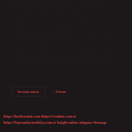
Milliyetçi Hareket Partisi sağcı mı solcu mu? Milliyetçi Hareket
Partisi (alternatif olarak Milliyetçi Eylem Partisi olarak çevrilir;
Türkçe: Milliyetçi Hareket Partisi, MHP) aşırı sağcı, ultra
milliyetçi bir Türk siyasi partisidir. Grup sıklıkla neo-faşist olarak
tanımlanır ve şiddet yanlısı paramiliterler ve organize suç
gruplarıyla ilişkilendirilir. Milliyetçi Hareket Partisi (alternatif
olarak Milliyetçi Eylem Partisi olarak çevrilir; Türkçe: Milliyetçi
Hareket Partisi, MHP) aşırı sağcı, ultra milliyetçi bir Türk siyasi
partisidir. Grup sıklıkla neo-faşist olarak tanımlanır ve şiddet
yanlısı paramiliterler ve organize suç gruplarıyla ilişkilendirilir.
Milliyetçi Hareket Partisi ülkücü mü? Lideri Devlet Bahçeli olan
partinin ideolojisi; aşırı sağcı, aşırı milliyetçi ve Avrupa
şüphecisidir. Parti…
Milliyetçi
Devamını okuyun
8 Yorum
Demokrasi
Partisi
Sağ
Mı
Sol
https://korfezsolar.com
https://evodam.com.tr
Mu
https://bayramlarmobilya.com.tr
knight online
nttgame
Sitemap