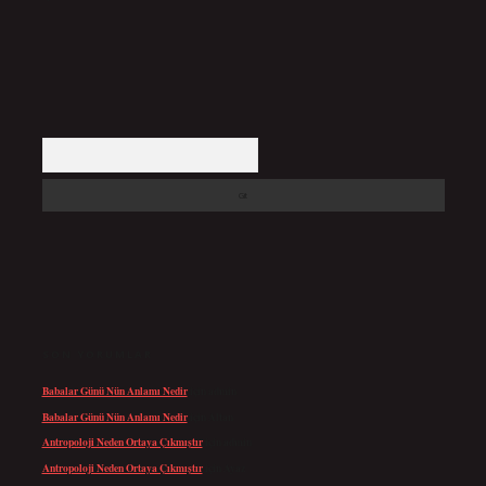
Arama
SON YORUMLAR
Babalar Günü Nün Anlamı Nedir
için
admin
Babalar Günü Nün Anlamı Nedir
için
Altan
Antropoloji Neden Ortaya Çıkmıştır
için
admin
Antropoloji Neden Ortaya Çıkmıştır
için
Ayaz