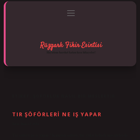
menüyü
Anasayfa
Gizlilik Politikası
Yasal Uyarı
aç
Hakkımızda
Rüzgarlı Fikir Esintisi
Hayatına hareket katan kısa hikayeler!
ETIKET:
ŞOFÖRLÜK NASIL BIR MESLEKTIR
TIR ŞÖFÖRLERI NE IŞ YAPAR
Tarih: Ekim 12, 2024
Tır şoförü ne iş yapar? Kamyon şoförü, bir yükü belirli mesafelerde