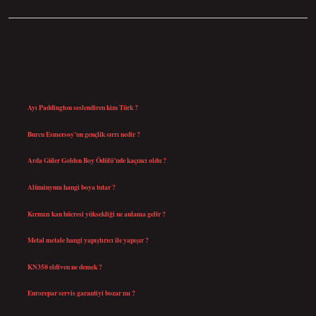
SIDEBAR
SON YAZILAR
Ayı Paddington seslendiren kim Türk ?
Ağustos 5, 2026
Burcu Esmersoy’un gençlik sırrı nedir ?
Ağustos 4, 2026
Arda Güler Golden Boy Ödülü’nde kaçıncı oldu ?
Ağustos 4, 2026
Alüminyum hangi boya tutar ?
Temmuz 30, 2026
Kırmızı kan hücresi yüksekliği ne anlama gelir ?
Temmuz 27, 2026
Metal metale hangi yapıştırıcı ile yapışır ?
Temmuz 25, 2026
KN350 eldiven ne demek ?
Temmuz 25, 2026
Eurorepar servis garantiyi bozar mı ?
Temmuz 25, 2026