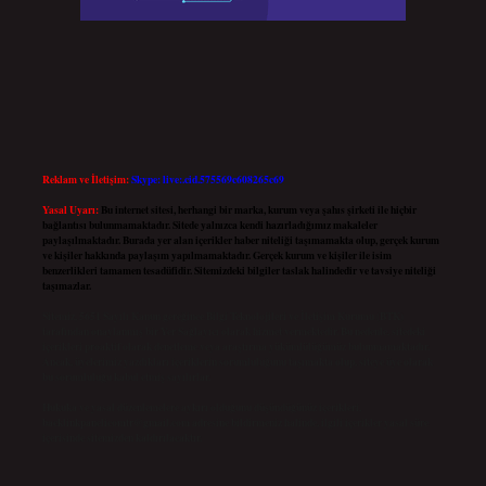
Reklam ve İletişim:
Skype: live:.cid.575569c608265c69
Yasal Uyarı:
Bu internet sitesi, herhangi bir marka, kurum veya şahıs şirketi ile hiçbir
bağlantısı bulunmamaktadır. Sitede yalnızca kendi hazırladığımız makaleler
paylaşılmaktadır. Burada yer alan içerikler haber niteliği taşımamakta olup, gerçek kurum
ve kişiler hakkında paylaşım yapılmamaktadır. Gerçek kurum ve kişiler ile isim
benzerlikleri tamamen tesadüfidir. Sitemizdeki bilgiler taslak halindedir ve tavsiye niteliği
taşımazlar.
Sitemiz, 5651 Sayılı Kanun gereğince Bilgi Teknolojileri ve İletişim Kurumu (BTK)
tarafından onaylanmış bir Yer Sağlayıcı olarak hizmet vermektedir. Bu nedenle, sitedeki
içerikleri proaktif olarak denetleme veya araştırma yükümlülüğümüz bulunmamaktadır.
Ancak, üyelerimiz yazdıkları içeriklerin sorumluluğunu taşımakta olup, siteye üye olarak
bu sorumluluğu kabul etmiş sayılırlar.
Hukuka ve yasal düzenlemelere aykırı olduğunu düşündüğünüz içerikleri,
backlinkpanelicomtr@gmail.com
adresine bildirmeniz halinde, ilgili içerikler yasal süre
içerisinde sitemizden kaldırılacaktır.