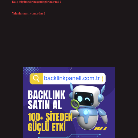
Kalp büyümesi röntgende görünür mü ?
Temmuz 23, 2026
Yılanlar nasıl yumurtlar ?
Temmuz 15, 2026