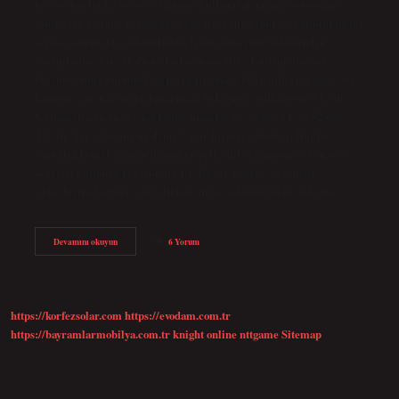
bir yerden başka bir yere kamyon kullanarak taşıma yeteneğine
sahip olan kişidir. Yol boyunca taşıdığı yükün tüm sorumluluklarını
yerine getirmekle yükümlüdür. Kamyonun tüm bakımından
sorumludur. Tır şoförü ne kadar maaş alır? Kullanıcıların iş
başvurusunda bulunurken paylaştığı maaş beklentilerine göre, bir
kamyon şoförü için ortalama maaş beklentisi aylık 40.000 TL’dir.
Kullanıcıların en çok paylaştığı maaşlar ise 36.000 TL ve 52.000
TL’dir. Tır şoförüne ne denir? Ağır hizmet şoförleri; Bunlar
çoğunlukla mal taşımacılığında tercih edilen kamyon ve benzeri
araçları kullanan personellerdir. Büyük nakliye ve lojistik
şirketlerine hizmet verebilirken, diğer sektörlerdeki şirketler…
Tır
Devamını okuyun
6 Yorum
Şöförleri
Ne
Iş
Yapar
https://korfezsolar.com
https://evodam.com.tr
https://bayramlarmobilya.com.tr
knight online
nttgame
Sitemap