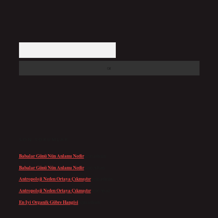
Arama
SON YORUMLAR
Babalar Günü Nün Anlamı Nedir
için
admin
Babalar Günü Nün Anlamı Nedir
için
Altan
Antropoloji Neden Ortaya Çıkmıştır
için
admin
Antropoloji Neden Ortaya Çıkmıştır
için
Ayaz
En Iyi Organik Gübre Hangisi
için
admin