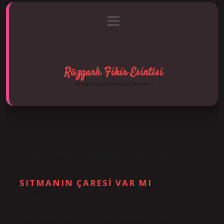
menüyü
Anasayfa
Gizlilik Politikası
Yasal Uyarı
aç
Hakkımızda
Rüzgarlı Fikir Esintisi
Hayatına hareket katan kısa hikayeler!
ETIKET:
SITMA TAMAMEN IYILEŞIR MI
SITMANIN ÇARESI VAR MI
Tarih: Kasım 5, 2024
Sıtma tamamen iyileşir mi? Şiddetli vakalarda baş ağrısı, kas ve