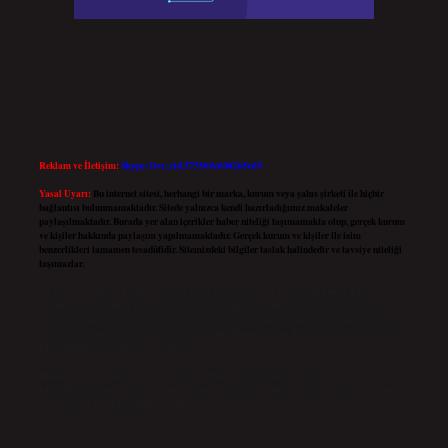
Reklam ve İletişim:
Skype: live:.cid.575569c608265c69
Yasal Uyarı:
Bu internet sitesi, herhangi bir marka, kurum veya şahıs şirketi ile hiçbir
bağlantısı bulunmamaktadır. Sitede yalnızca kendi hazırladığımız makaleler
paylaşılmaktadır. Burada yer alan içerikler haber niteliği taşımamakta olup, gerçek kurum
ve kişiler hakkında paylaşım yapılmamaktadır. Gerçek kurum ve kişiler ile isim
benzerlikleri tamamen tesadüfidir. Sitemizdeki bilgiler taslak halindedir ve tavsiye niteliği
taşımazlar.
Sitemiz, 5651 Sayılı Kanun gereğince Bilgi Teknolojileri ve İletişim Kurumu (BTK)
tarafından onaylanmış bir Yer Sağlayıcı olarak hizmet vermektedir. Bu nedenle, sitedeki
içerikleri proaktif olarak denetleme veya araştırma yükümlülüğümüz bulunmamaktadır.
Ancak, üyelerimiz yazdıkları içeriklerin sorumluluğunu taşımakta olup, siteye üye olarak
bu sorumluluğu kabul etmiş sayılırlar.
Hukuka ve yasal düzenlemelere aykırı olduğunu düşündüğünüz içerikleri,
backlinkpanelicomtr@gmail.com
adresine bildirmeniz halinde, ilgili içerikler yasal süre
içerisinde sitemizden kaldırılacaktır.