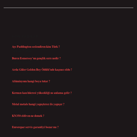
SIDEBAR
SON YAZILAR
Ayı Paddington seslendiren kim Türk ?
Ağustos 5, 2026
Burcu Esmersoy’un gençlik sırrı nedir ?
Ağustos 4, 2026
Arda Güler Golden Boy Ödülü’nde kaçıncı oldu ?
Ağustos 4, 2026
Alüminyum hangi boya tutar ?
Temmuz 30, 2026
Kırmızı kan hücresi yüksekliği ne anlama gelir ?
Temmuz 27, 2026
Metal metale hangi yapıştırıcı ile yapışır ?
Temmuz 25, 2026
KN350 eldiven ne demek ?
Temmuz 25, 2026
Eurorepar servis garantiyi bozar mı ?
Temmuz 25, 2026