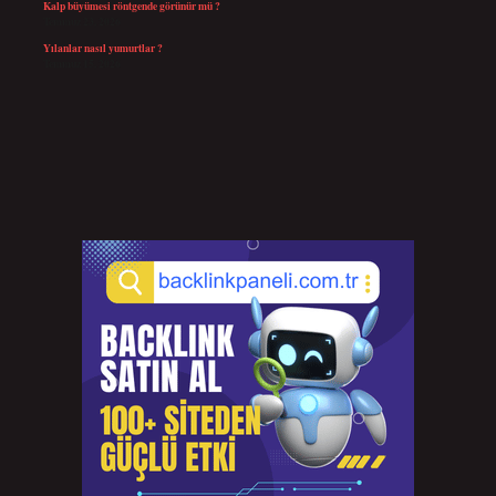
Kalp büyümesi röntgende görünür mü ?
Temmuz 23, 2026
Yılanlar nasıl yumurtlar ?
Temmuz 15, 2026