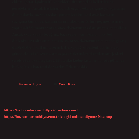
eklem ağrısı, iştahsızlık ve şiddetli titreme gibi belirtiler de
görülebilir. Ancak hastalığın ciddi organ yetmezliğine yol açmadığı
durumlarda, mevcut tedavi yöntemleri kullanılarak hastanın
sağlığına tamamen kavuşması mümkündür. Sıtma geçmesi için ne
yapılmalı? Sıtmanız varsa, önce doktorunuza danışmanız önemlidir.
Ancak evde yapabileceğiniz bazı şeyler var. Bunlar; bol bol
dinlenin, sıvı alımınızı artırın, yalnızca doktorunuzun önerdiği ateş
düşürücüleri kullanın, serin kalın ve doğru beslenin. Sıtma kaç
günde öldürür? Ayrıca sıtma parazitlerinden türetilen antijenleri
tespit eden ve sonuçları 2-15 dakika kadar kısa bir sürede gösteren
birkaç hızlı kan testi de vardır. Erken teşhis…
Sıtmanın
Devamını okuyun
Yorum Bırak
Çaresi
Var
Mı
https://korfezsolar.com
https://evodam.com.tr
https://bayramlarmobilya.com.tr
knight online
nttgame
Sitemap