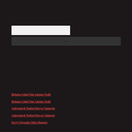
Arama
SON YORUMLAR
Babalar Günü Nün Anlamı Nedir
için
admin
Babalar Günü Nün Anlamı Nedir
için
Altan
Antropoloji Neden Ortaya Çıkmıştır
için
admin
Antropoloji Neden Ortaya Çıkmıştır
için
Ayaz
En Iyi Organik Gübre Hangisi
için
admin