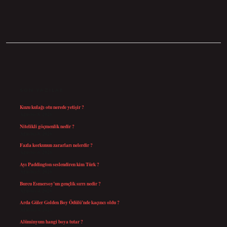
SIDEBAR
SON YAZILAR
Kuzu kulağı otu nerede yetişir ?
Ağustos 8, 2026
Nitelikli göçmenlik nedir ?
Ağustos 8, 2026
Fazla korkunun zararları nelerdir ?
Ağustos 6, 2026
Ayı Paddington seslendiren kim Türk ?
Ağustos 5, 2026
Burcu Esmersoy’un gençlik sırrı nedir ?
Ağustos 4, 2026
Arda Güler Golden Boy Ödülü’nde kaçıncı oldu ?
Ağustos 4, 2026
Alüminyum hangi boya tutar ?