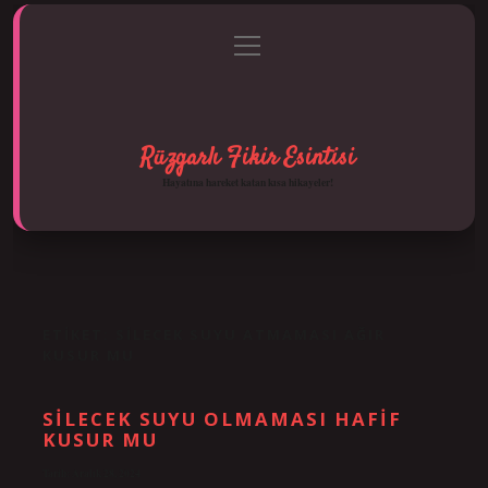
menüyü
Anasayfa
Gizlilik Politikası
Yasal Uyarı
aç
Hakkımızda
Rüzgarlı Fikir Esintisi
Hayatına hareket katan kısa hikayeler!
ETIKET:
SILECEK SUYU ATMAMASI AĞIR
KUSUR MU
SILECEK SUYU OLMAMASI HAFIF
KUSUR MU
Tarih: Aralık 28, 2024