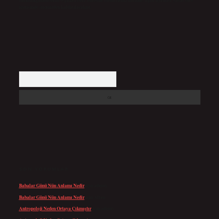
backlinkpanelicomtr@gmail.com
adresine bildirmeniz halinde, ilgili içerikler yasal süre
içerisinde sitemizden kaldırılacaktır.
Arama
SON YORUMLAR
Babalar Günü Nün Anlamı Nedir
için
admin
Babalar Günü Nün Anlamı Nedir
için
Altan
Antropoloji Neden Ortaya Çıkmıştır
için
admin