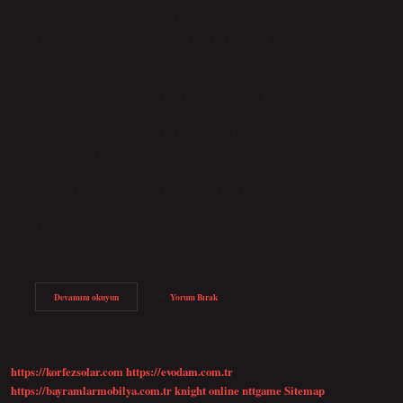
Silecek suyu atmaması ağır kusur mu? Araçlar, arızalı frenler,
eksik veya çalışmayan emniyet kemerleri, çatlak ön camlar, arızalı
silecek suyu pompaları, elektrikli parçalar ve ısıtma
sistemlerindeki arızalar, şasi ve gövde çürümesi gibi nedenlerle
“güvenli olmayan” veya “ciddi şekilde arızalı” kabul edilerek
muayeneden geçemeyebilir. Cam silecek suyu çalışmıyor
muayeneden geçer mi? Arka Cam Sprinkleri Su Atmıyor:
Muayeneden Geçer mi? Arka cam sprinkleriniz su atmıyorsa, araç
muayenenizden geçememe riskiyle karşı karşıyasınız. Silecek suyu
olmazsa ne olur? Ön ve arka camlarda biriken toz ve kiri ve cam
yüzeyine yapışmış lekeleri temizlemek için cam suyu
kullanmalısınız. Silecekleri cam suyu olmadan çalıştırmak hem
cam yüzeyine…
Silecek
Devamını okuyun
Yorum Bırak
Suyu
Olmaması
Hafif
Kusur
Mu
https://korfezsolar.com
https://evodam.com.tr
https://bayramlarmobilya.com.tr
knight online
nttgame
Sitemap