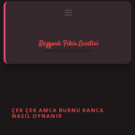
menüyü
Anasayfa
Gizlilik Politikası
Yasal Uyarı
aç
Hakkımızda
Rüzgarlı Fikir Esintisi
Hayatına hareket katan kısa hikayeler!
ETIKET:
SILAHTA TIRNAK NEREDEDIR
ÇEK ÇEK AMCA BURNU KANCA
NASIL OYNANIR
Tarih: Aralık 28, 2024