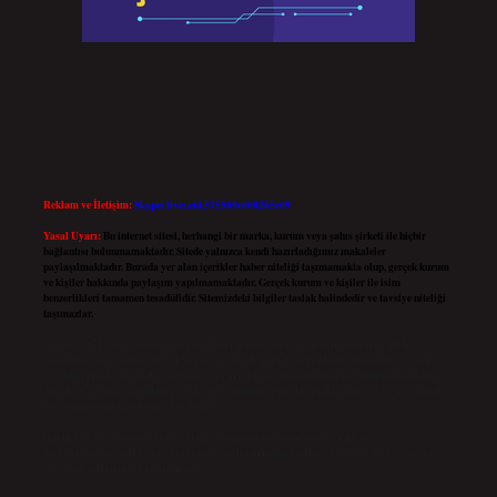
Reklam ve İletişim:
Skype: live:.cid.575569c608265c69
Yasal Uyarı:
Bu internet sitesi, herhangi bir marka, kurum veya şahıs şirketi ile hiçbir
bağlantısı bulunmamaktadır. Sitede yalnızca kendi hazırladığımız makaleler
paylaşılmaktadır. Burada yer alan içerikler haber niteliği taşımamakta olup, gerçek kurum
ve kişiler hakkında paylaşım yapılmamaktadır. Gerçek kurum ve kişiler ile isim
benzerlikleri tamamen tesadüfidir. Sitemizdeki bilgiler taslak halindedir ve tavsiye niteliği
taşımazlar.
Sitemiz, 5651 Sayılı Kanun gereğince Bilgi Teknolojileri ve İletişim Kurumu (BTK)
tarafından onaylanmış bir Yer Sağlayıcı olarak hizmet vermektedir. Bu nedenle, sitedeki
içerikleri proaktif olarak denetleme veya araştırma yükümlülüğümüz bulunmamaktadır.
Ancak, üyelerimiz yazdıkları içeriklerin sorumluluğunu taşımakta olup, siteye üye olarak
bu sorumluluğu kabul etmiş sayılırlar.
Hukuka ve yasal düzenlemelere aykırı olduğunu düşündüğünüz içerikleri,
backlinkpanelicomtr@gmail.com
adresine bildirmeniz halinde, ilgili içerikler yasal süre
içerisinde sitemizden kaldırılacaktır.