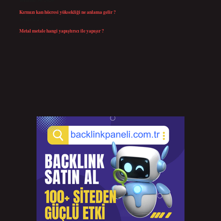
Temmuz 30, 2026
Kırmızı kan hücresi yüksekliği ne anlama gelir ?
Temmuz 27, 2026
Metal metale hangi yapıştırıcı ile yapışır ?
Temmuz 25, 2026