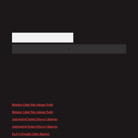
Arama
SON YORUMLAR
Babalar Günü Nün Anlamı Nedir
için
admin
Babalar Günü Nün Anlamı Nedir
için
Altan
Antropoloji Neden Ortaya Çıkmıştır
için
admin
Antropoloji Neden Ortaya Çıkmıştır
için
Ayaz
En Iyi Organik Gübre Hangisi
için
admin