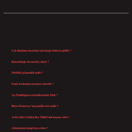
SIDEBAR
SON YAZILAR
Çok düşünme hastalığı için hangi doktora gidilir ?
Ağustos 9, 2026
Kuzu kulağı otu nerede yetişir ?
Ağustos 8, 2026
Nitelikli göçmenlik nedir ?
Ağustos 8, 2026
Fazla korkunun zararları nelerdir ?
Ağustos 6, 2026
Ayı Paddington seslendiren kim Türk ?
Ağustos 5, 2026
Burcu Esmersoy’un gençlik sırrı nedir ?
Ağustos 4, 2026
Arda Güler Golden Boy Ödülü’nde kaçıncı oldu ?
Ağustos 4, 2026
Alüminyum hangi boya tutar ?