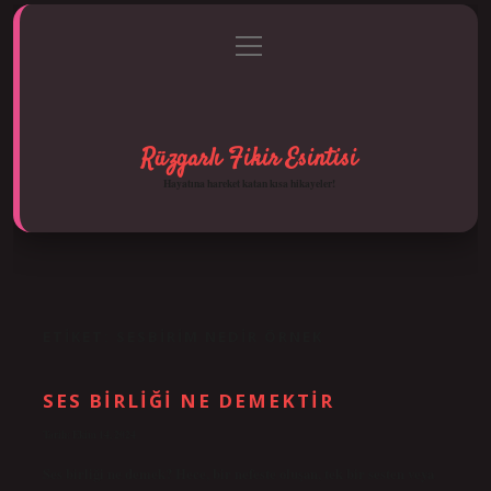
menüyü
Anasayfa
Gizlilik Politikası
Yasal Uyarı
aç
Hakkımızda
Rüzgarlı Fikir Esintisi
Hayatına hareket katan kısa hikayeler!
ETIKET:
SESBIRIM NEDIR ÖRNEK
SES BIRLIĞI NE DEMEKTIR
Tarih: Ekim 14, 2024
Ses birliği ne demek? Hece, bir nefeste oluşan, tek bir sesten veya