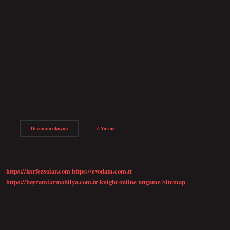
ses gruplarından oluşan, tek başına bir sözcük olarak var olabilen
veya sözcük oluşumuna katılabilen bir ses birimidir. Ses birlikleri
nelerdir? Türkçede işlevsel ünlü fonemleri la, a, a, e, o, ö, u, u, ü, ı, i,
I/’dir. Türkçe kökenli kelimelerde 8 adet kısa ünlü fonemi
bulunmaktadır. Dilimizde anlamı olan ses ve ses birliğine ne?
Sözcük Kavramının Tanımları ve Açıklamaları Türkçe Sözlük’te
(TDK, www..tr) “anlam taşıyan ses veya ses birimi, söz, kelime”
şeklinde tanımlanan sözcük kavramı hakkında pek çok tanım
yapılmıştır. Ağzımızın bir hareketiyle çıkan ses veya ses birliği
nedir?…
Ses
Devamını okuyun
6 Yorum
Birliği
Ne
Demektir
https://korfezsolar.com
https://evodam.com.tr
https://bayramlarmobilya.com.tr
knight online
nttgame
Sitemap