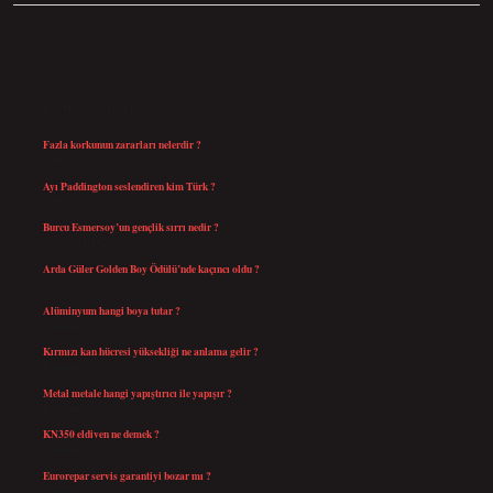
SIDEBAR
SON YAZILAR
Fazla korkunun zararları nelerdir ?
Ağustos 6, 2026
Ayı Paddington seslendiren kim Türk ?
Ağustos 5, 2026
Burcu Esmersoy’un gençlik sırrı nedir ?
Ağustos 4, 2026
Arda Güler Golden Boy Ödülü’nde kaçıncı oldu ?
Ağustos 4, 2026
Alüminyum hangi boya tutar ?
Temmuz 30, 2026
Kırmızı kan hücresi yüksekliği ne anlama gelir ?
Temmuz 27, 2026
Metal metale hangi yapıştırıcı ile yapışır ?
Temmuz 25, 2026
KN350 eldiven ne demek ?
Temmuz 25, 2026
Eurorepar servis garantiyi bozar mı ?
Temmuz 25, 2026