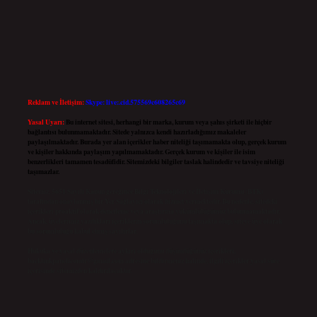
Reklam ve İletişim:
Skype: live:.cid.575569c608265c69
Yasal Uyarı:
Bu internet sitesi, herhangi bir marka, kurum veya şahıs şirketi ile hiçbir
bağlantısı bulunmamaktadır. Sitede yalnızca kendi hazırladığımız makaleler
paylaşılmaktadır. Burada yer alan içerikler haber niteliği taşımamakta olup, gerçek kurum
ve kişiler hakkında paylaşım yapılmamaktadır. Gerçek kurum ve kişiler ile isim
benzerlikleri tamamen tesadüfidir. Sitemizdeki bilgiler taslak halindedir ve tavsiye niteliği
taşımazlar.
Sitemiz, 5651 Sayılı Kanun gereğince Bilgi Teknolojileri ve İletişim Kurumu (BTK)
tarafından onaylanmış bir Yer Sağlayıcı olarak hizmet vermektedir. Bu nedenle, sitedeki
içerikleri proaktif olarak denetleme veya araştırma yükümlülüğümüz bulunmamaktadır.
Ancak, üyelerimiz yazdıkları içeriklerin sorumluluğunu taşımakta olup, siteye üye olarak
bu sorumluluğu kabul etmiş sayılırlar.
Hukuka ve yasal düzenlemelere aykırı olduğunu düşündüğünüz içerikleri,
backlinkpanelicomtr@gmail.com
adresine bildirmeniz halinde, ilgili içerikler yasal süre
içerisinde sitemizden kaldırılacaktır.