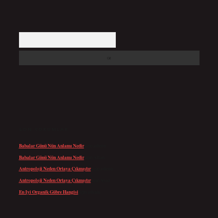
Arama
SON YORUMLAR
Babalar Günü Nün Anlamı Nedir
için
admin
Babalar Günü Nün Anlamı Nedir
için
Altan
Antropoloji Neden Ortaya Çıkmıştır
için
admin
Antropoloji Neden Ortaya Çıkmıştır
için
Ayaz
En Iyi Organik Gübre Hangisi
için
admin