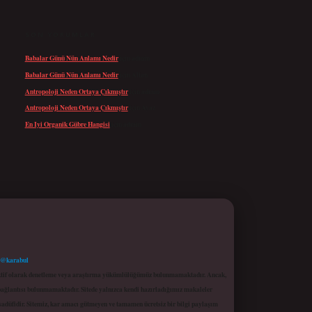
SON YORUMLAR
Babalar Günü Nün Anlamı Nedir
için
admin
Babalar Günü Nün Anlamı Nedir
için
Altan
Antropoloji Neden Ortaya Çıkmıştır
için
admin
Antropoloji Neden Ortaya Çıkmıştır
için
Ayaz
En Iyi Organik Gübre Hangisi
için
admin
 @karabul
proaktif olarak denetleme veya araştırma yükümlülüğümüz bulunmamaktadır. Ancak,
r bağlantısı bulunmamaktadır. Sitede yalnızca kendi hazırladığımız makaleler
sadüfidir. Sitemiz, kar amacı gütmeyen ve tamamen ücretsiz bir bilgi paylaşım