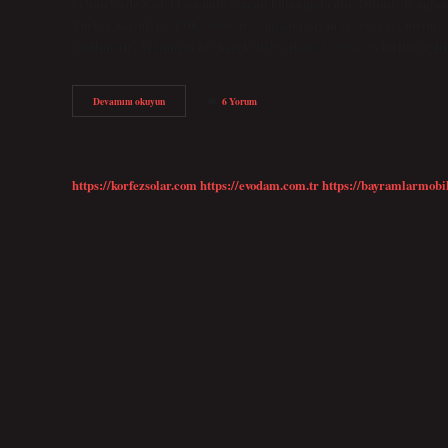
kelimelerde 8 adet kısa ünlü fonemi bulunmaktadır. Dilimizde anlam
Türkçe Sözlük’te (TDK, www..tr) “anlam taşıyan ses veya ses birimi
yapılmıştır. Ağzımızın bir hareketiyle çıkan ses veya ses birliği ned
Ses
Devamını okuyun
6 Yorum
Birliği
Ne
Demektir
https://korfezsolar.com
https://evodam.com.tr
https://bayramlarmobi