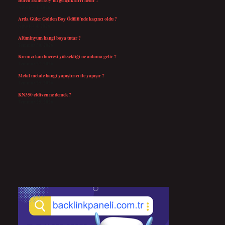
Ağustos 4, 2026
Arda Güler Golden Boy Ödülü’nde kaçıncı oldu ?
Ağustos 4, 2026
Alüminyum hangi boya tutar ?
Temmuz 30, 2026
Kırmızı kan hücresi yüksekliği ne anlama gelir ?
Temmuz 27, 2026
Metal metale hangi yapıştırıcı ile yapışır ?
Temmuz 25, 2026
KN350 eldiven ne demek ?
Temmuz 25, 2026