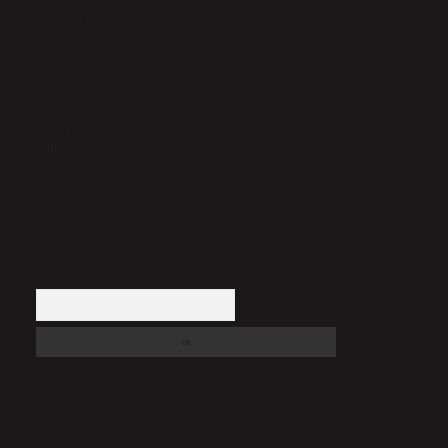
Sitemiz, 5651 Sayılı Kanun gereğince Bilgi Teknolojileri ve İletişim
Kurumu (BTK) tarafından onaylanmış bir Yer Sağlayıcı olarak hizmet
vermektedir. Bu nedenle, sitedeki içerikleri proaktif olarak denetleme veya
araştırma yükümlülüğümüz bulunmamaktadır. Ancak, üyelerimiz
yazdıkları içeriklerin sorumluluğunu taşımakta olup, siteye üye olarak bu
sorumluluğu kabul etmiş sayılırlar.
Hukuka ve yasal düzenlemelere aykırı olduğunu düşündüğünüz içerikleri,
backlinkpanelicomtr@gmail.com
adresine bildirmeniz halinde, ilgili
içerikler yasal süre içerisinde sitemizden kaldırılacaktır.
Arama