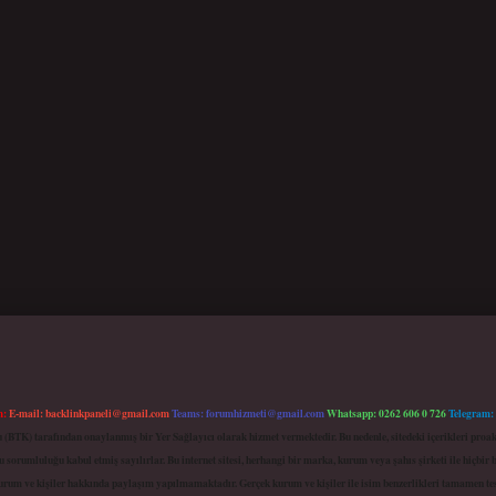
m:
E-mail:
backlinkpaneli@gmail.com
Teams:
forumhizmeti@gmail.com
Whatsapp: 0262 606 0 726
Telegram:
mu (BTK) tarafından onaylanmış bir Yer Sağlayıcı olarak hizmet vermektedir. Bu nedenle, sitedeki içerikleri 
 sorumluluğu kabul etmiş sayılırlar. Bu internet sitesi, herhangi bir marka, kurum veya şahıs şirketi ile hiçbi
kurum ve kişiler hakkında paylaşım yapılmamaktadır. Gerçek kurum ve kişiler ile isim benzerlikleri tamamen te