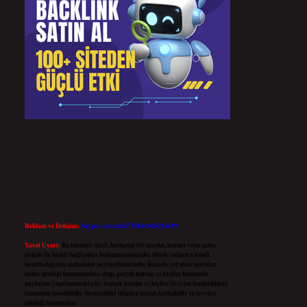
Reklam ve İletişim:
Skype: live:.cid.575569c608265c69
Yasal Uyarı:
Bu internet sitesi, herhangi bir marka, kurum veya şahıs
şirketi ile hiçbir bağlantısı bulunmamaktadır. Sitede yalnızca kendi
hazırladığımız makaleler paylaşılmaktadır. Burada yer alan içerikler
haber niteliği taşımamakta olup, gerçek kurum ve kişiler hakkında
paylaşım yapılmamaktadır. Gerçek kurum ve kişiler ile isim benzerlikleri
tamamen tesadüfidir. Sitemizdeki bilgiler taslak halindedir ve tavsiye
niteliği taşımazlar.