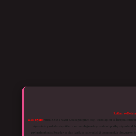
Reklam ve İletişi
Yasal Uyarı:
Sitemiz, 5651 Sayılı Kanun gereğince Bilgi Teknolojileri ve İletişim Kuru
üyelerimiz yazdıkları içeriklerin sorumluluğunu taşımakta olup, siteye üye olarak bu
paylaşılmaktadır. Burada yer alan içerikler haber niteliği taşımamakta olup, gerçek 