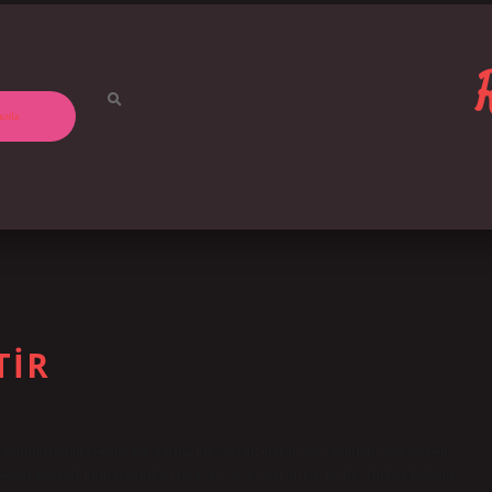
ızda
TIR
s gruplarından oluşan, tek başına bir sözcük olarak var olabilen veya sözcük
e işlevsel ünlü fonemleri la, a, a, e, o, ö, u, u, ü, ı, i, I/’dir. Türkçe kökenli