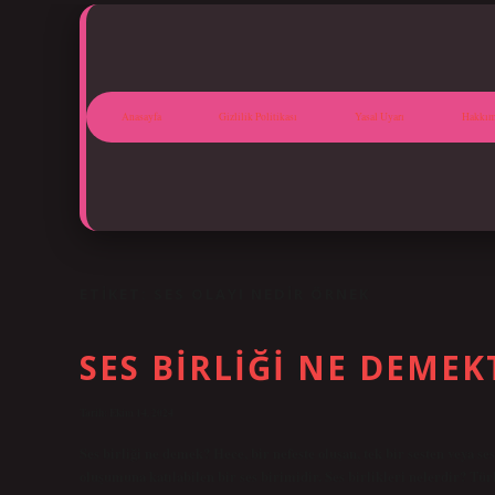
Anasayfa
Gizlilik Politikası
Yasal Uyarı
Hakkım
ETIKET:
SES OLAYI NEDIR ÖRNEK
SES BIRLIĞI NE DEMEK
Tarih: Ekim 14, 2024
Ses birliği ne demek? Hece, bir nefeste oluşan, tek bir sesten veya se
oluşumuna katılabilen bir ses birimidir. Ses birlikleri nelerdir? Türkçed