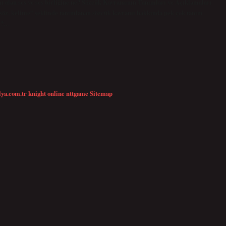
ı olan ses ve ses birliğine ne? Sözcük Kavramının Tanımları ve Açıklamaları
, söz, kelime” şeklinde tanımlanan sözcük kavramı hakkında pek çok tanım
ir?…
lya.com.tr
knight online
nttgame
Sitemap