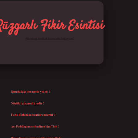
Rüzgarlı Fikir Esintisi
Hayatına hareket katan kısa hikayeler!
SIDEBAR
betci giriş
SON YAZILAR
Kuzu kulağı otu nerede yetişir ?
Ağustos 8, 2026
Nitelikli göçmenlik nedir ?
Ağustos 8, 2026
Fazla korkunun zararları nelerdir ?
Ağustos 6, 2026
Ayı Paddington seslendiren kim Türk ?
Ağustos 5, 2026
Burcu Esmersoy’un gençlik sırrı nedir ?