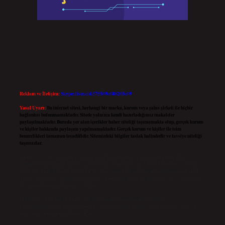
Reklam ve İletişim:
Skype: live:.cid.575569c608265c69
Yasal Uyarı:
Bu internet sitesi, herhangi bir marka, kurum veya şahıs şirketi ile hiçbir
bağlantısı bulunmamaktadır. Sitede yalnızca kendi hazırladığımız makaleler
paylaşılmaktadır. Burada yer alan içerikler haber niteliği taşımamakta olup, gerçek kurum
ve kişiler hakkında paylaşım yapılmamaktadır. Gerçek kurum ve kişiler ile isim
benzerlikleri tamamen tesadüfidir. Sitemizdeki bilgiler taslak halindedir ve tavsiye niteliği
taşımazlar.
Sitemiz, 5651 Sayılı Kanun gereğince Bilgi Teknolojileri ve İletişim Kurumu (BTK)
tarafından onaylanmış bir Yer Sağlayıcı olarak hizmet vermektedir. Bu nedenle, sitedeki
içerikleri proaktif olarak denetleme veya araştırma yükümlülüğümüz bulunmamaktadır.
Ancak, üyelerimiz yazdıkları içeriklerin sorumluluğunu taşımakta olup, siteye üye olarak
bu sorumluluğu kabul etmiş sayılırlar.
Hukuka ve yasal düzenlemelere aykırı olduğunu düşündüğünüz içerikleri,
backlinkpanelicomtr@gmail.com
adresine bildirmeniz halinde, ilgili içerikler yasal süre
içerisinde sitemizden kaldırılacaktır.