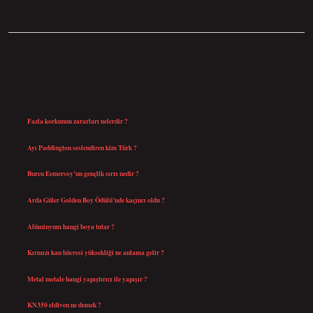
SIDEBAR
SON YAZILAR
Fazla korkunun zararları nelerdir ?
Ağustos 6, 2026
Ayı Paddington seslendiren kim Türk ?
Ağustos 5, 2026
Burcu Esmersoy’un gençlik sırrı nedir ?
Ağustos 4, 2026
Arda Güler Golden Boy Ödülü’nde kaçıncı oldu ?
Ağustos 4, 2026
Alüminyum hangi boya tutar ?
Temmuz 30, 2026
Kırmızı kan hücresi yüksekliği ne anlama gelir ?
Temmuz 27, 2026
Metal metale hangi yapıştırıcı ile yapışır ?
Temmuz 25, 2026
KN350 eldiven ne demek ?