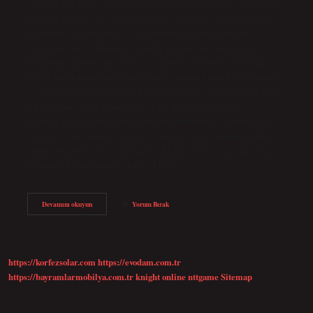
sıcaklığı 183 derece iken, kurşunsuz lehimlerin erime sıcaklığı 217
dereceden başlar. Sıvı lehim pastası ne işe yarar? Lehim pastası,
lehimlenecek parçanın veya lehimleme demirinin ucunun
oksitlenmesini ve lehimin o bölgede birikmesini önleyen bir
lehimleme maddesidir. Ayrıca, lehimleme demirinin ucundaki
kirli lehim kalıntılarını temizlemeye yardımcı olur. Lehim suyu ne
işe yarar? Vitray üretiminde folyoyu sardıktan sonra malzemelerin
lehimlenmesinde kullanılır. Özel bir alaşımdır ve bakır
malzemelerin lehimlenmesi için mükemmeldir. Lehimlenecek
alan iyice temizlenmeli ve yüzey yağ, pas ve oksit tabakalarından
arındırılmalıdır. Sıvı lehim nasıl saklanır? Lehim macunlarının
uzun süreli depolanması en iyi şekilde…
Sıvı
Devamını okuyun
Yorum Bırak
Lehim
Ne
Işe
Yarar
https://korfezsolar.com
https://evodam.com.tr
https://bayramlarmobilya.com.tr
knight online
nttgame
Sitemap