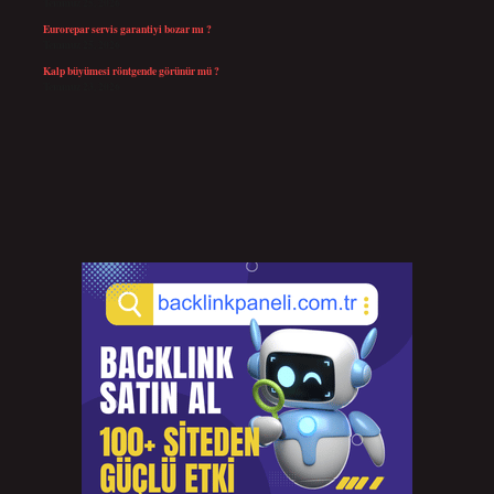
Temmuz 25, 2026
Eurorepar servis garantiyi bozar mı ?
Temmuz 25, 2026
Kalp büyümesi röntgende görünür mü ?
Temmuz 23, 2026