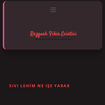
menüyü
Anasayfa
Gizlilik Politikası
Yasal Uyarı
aç
Hakkımızda
Rüzgarlı Fikir Esintisi
Hayatına hareket katan kısa hikayeler!
ETIKET:
SERT LEHIM KAÇ DERECEDE ERIR
SIVI LEHIM NE IŞE YARAR
Tarih: Aralık 28, 2024
Sıvı lehim kaç derecede erir? Kurşun içeren lehimlerin erime