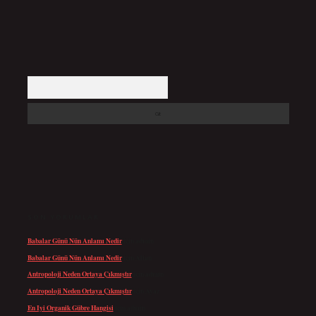
Arama
SON YORUMLAR
Babalar Günü Nün Anlamı Nedir
için
admin
Babalar Günü Nün Anlamı Nedir
için
Altan
Antropoloji Neden Ortaya Çıkmıştır
için
admin
Antropoloji Neden Ortaya Çıkmıştır
için
Ayaz
En Iyi Organik Gübre Hangisi
için
admin