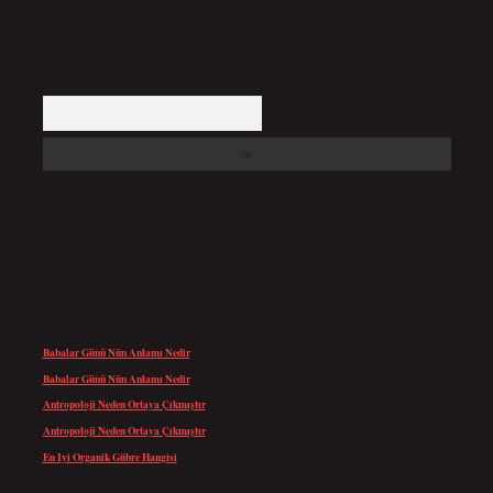
Arama
SON YORUMLAR
Babalar Günü Nün Anlamı Nedir
için
admin
Babalar Günü Nün Anlamı Nedir
için
Altan
Antropoloji Neden Ortaya Çıkmıştır
için
admin
Antropoloji Neden Ortaya Çıkmıştır
için
Ayaz
En Iyi Organik Gübre Hangisi
için
admin