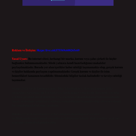
Reklam ve İletişim:
Skype: live:.cid.575569c608265c69
Yasal Uyarı:
Bu internet sitesi, herhangi bir marka, kurum veya şahıs şirketi ile hiçbir
bağlantısı bulunmamaktadır. Sitede yalnızca kendi hazırladığımız makaleler
paylaşılmaktadır. Burada yer alan içerikler haber niteliği taşımamakta olup, gerçek kurum
ve kişiler hakkında paylaşım yapılmamaktadır. Gerçek kurum ve kişiler ile isim
benzerlikleri tamamen tesadüfidir. Sitemizdeki bilgiler taslak halindedir ve tavsiye niteliği
taşımazlar.
Sitemiz, 5651 Sayılı Kanun gereğince Bilgi Teknolojileri ve İletişim Kurumu (BTK)
tarafından onaylanmış bir Yer Sağlayıcı olarak hizmet vermektedir. Bu nedenle, sitedeki
içerikleri proaktif olarak denetleme veya araştırma yükümlülüğümüz bulunmamaktadır.
Ancak, üyelerimiz yazdıkları içeriklerin sorumluluğunu taşımakta olup, siteye üye olarak
bu sorumluluğu kabul etmiş sayılırlar.
Hukuka ve yasal düzenlemelere aykırı olduğunu düşündüğünüz içerikleri,
backlinkpanelicomtr@gmail.com
adresine bildirmeniz halinde, ilgili içerikler yasal süre
içerisinde sitemizden kaldırılacaktır.