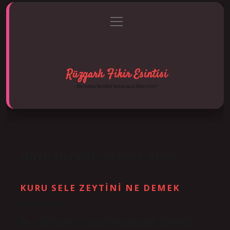
menüyü
Anasayfa
Gizlilik Politikası
Yasal Uyarı
aç
Hakkımızda
Rüzgarlı Fikir Esintisi
Hayatına hareket katan kısa hikayeler!
ETIKET:
SELE ZEYTINI NEREDE YAPILIR
KURU SELE ZEYTINI NE DEMEK
Tarih: Eylül 17, 2024
Sele zeytin ne demek? Sele zeytinleri olgun siyah zeytinlerden