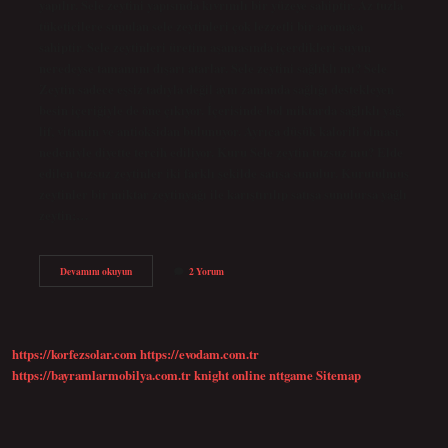
yapılır. Sele zeytini yapısında kıvrımlı bir yüzeye sahiptir. Az tuzla
tüketicilere sunulan sele zeytinleri çok lezzetli bir aromaya
sahiptir. Sele zeytinleri üretim aşamasında içerdikleri suyun
neredeyse tamamını dışarı atarlar. Sele zeytini sağlıklı mı? Sele
Zeytin sadece eşsiz tadıyla değil aynı zamanda sağlığı destekleyen
besin içeriğiyle de öne çıkıyor. İçerisinde bol miktarda sağlıklı yağ,
lif, vitamin ve antioksidan bulunuyor. Ayrıca düşük kalorili olması
nedeniyle diyette tercih ediliyor. Kuru Sele zeytin tuzsuz mu? Elde
edilen tuzsuz zeytinler iki farklı şekilde satışa sunulur. Kurutulmuş
zeytinler bir miktar zeytinyağı ile karıştırılıp satışa sunulursa yağlı
zeytin;…
Kuru
Devamını okuyun
2 Yorum
Sele
Zeytini
Ne
Demek
https://korfezsolar.com
https://evodam.com.tr
https://bayramlarmobilya.com.tr
knight online
nttgame
Sitemap