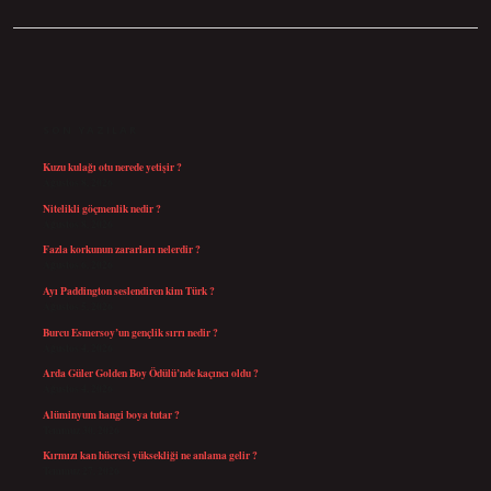
SIDEBAR
SON YAZILAR
Kuzu kulağı otu nerede yetişir ?
Ağustos 8, 2026
Nitelikli göçmenlik nedir ?
Ağustos 8, 2026
Fazla korkunun zararları nelerdir ?
Ağustos 6, 2026
Ayı Paddington seslendiren kim Türk ?
Ağustos 5, 2026
Burcu Esmersoy’un gençlik sırrı nedir ?
Ağustos 4, 2026
Arda Güler Golden Boy Ödülü’nde kaçıncı oldu ?
Ağustos 4, 2026
Alüminyum hangi boya tutar ?
Temmuz 30, 2026
Kırmızı kan hücresi yüksekliği ne anlama gelir ?
Temmuz 27, 2026