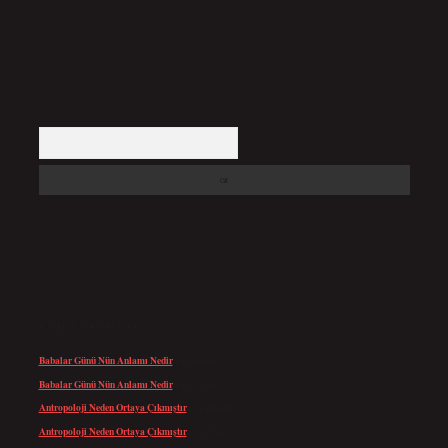
Arama
SON YORUMLAR
Babalar Günü Nün Anlamı Nedir
için
admin
Babalar Günü Nün Anlamı Nedir
için
Altan
Antropoloji Neden Ortaya Çıkmıştır
için
admin
Antropoloji Neden Ortaya Çıkmıştır
için
Ayaz