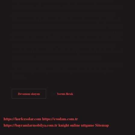
Sodyum sakarin yasak mı? 2) Enerji açısından zengin sakarin
içermeyenler: Çay şekerinden 300-400 kat daha tatlıdır. Yüksek doz
sakarinin hayvanlarda üriner sistemde tümörlere neden olduğu
bulununca, sakarinin insanlarda kullanımı kansere yol açabileceği
riski nedeniyle yasaklanmıştır. Sakarin nedir ne işe yarar? Sakarin
yapay bir tatlandırıcıdır. Diyet içeceklerde sakarin uyarısı olabilir.
Ana maddesi benzoik sülfinit olan sakarin, sakarozdan daha tatlıdır
ve onaya tabi olarak içecek, şekerleme, ilaç ve diş macunu gibi
ürünleri tatlandırmak için kullanılır. Diyette sakarin kullanılır mı?
Rafine şeker, aspartam, sukraloz ve sakarin gibi yapay
tatlandırıcılar asla diyete dahil edilmemelidir. Yapay tatlandırıcılar
şeker gibi bağımlılık yapabilen kimyasallardır. Sakarin şeker
nedir?…
Sodyum
Devamını okuyun
Yorum Bırak
Sakarin
Dihidrat
Nedir
https://korfezsolar.com
https://evodam.com.tr
https://bayramlarmobilya.com.tr
knight online
nttgame
Sitemap