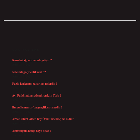
SIDEBAR
SON YAZILAR
Kuzu kulağı otu nerede yetişir ?
Ağustos 8, 2026
Nitelikli göçmenlik nedir ?
Ağustos 8, 2026
Fazla korkunun zararları nelerdir ?
Ağustos 6, 2026
Ayı Paddington seslendiren kim Türk ?
Ağustos 5, 2026
Burcu Esmersoy’un gençlik sırrı nedir ?
Ağustos 4, 2026
Arda Güler Golden Boy Ödülü’nde kaçıncı oldu ?
Ağustos 4, 2026
Alüminyum hangi boya tutar ?
Temmuz 30, 2026