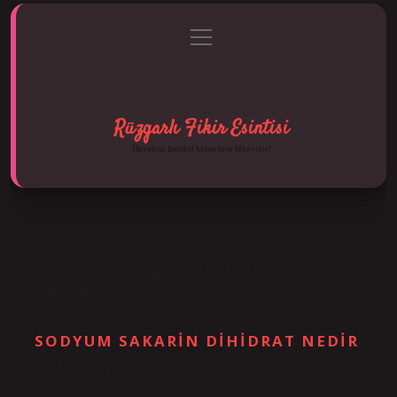
menüyü
Anasayfa
Gizlilik Politikası
Yasal Uyarı
aç
Hakkımızda
Rüzgarlı Fikir Esintisi
Hayatına hareket katan kısa hikayeler!
ETIKET:
ŞEKER HASTALARI SAKARIN
KULLANABILIR MI
SODYUM SAKARIN DIHIDRAT NEDIR
Tarih: Ekim 26, 2024