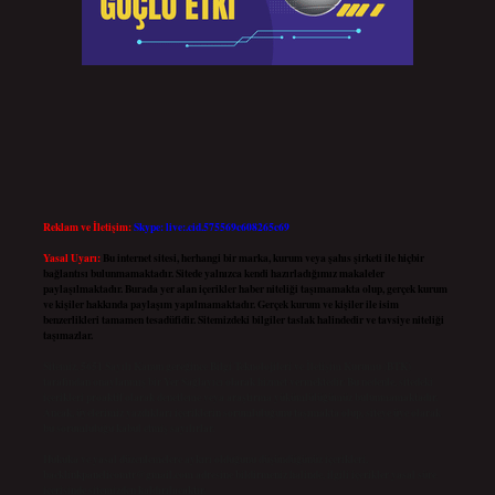
Reklam ve İletişim:
Skype: live:.cid.575569c608265c69
Yasal Uyarı:
Bu internet sitesi, herhangi bir marka, kurum veya şahıs şirketi ile hiçbir
bağlantısı bulunmamaktadır. Sitede yalnızca kendi hazırladığımız makaleler
paylaşılmaktadır. Burada yer alan içerikler haber niteliği taşımamakta olup, gerçek kurum
ve kişiler hakkında paylaşım yapılmamaktadır. Gerçek kurum ve kişiler ile isim
benzerlikleri tamamen tesadüfidir. Sitemizdeki bilgiler taslak halindedir ve tavsiye niteliği
taşımazlar.
Sitemiz, 5651 Sayılı Kanun gereğince Bilgi Teknolojileri ve İletişim Kurumu (BTK)
tarafından onaylanmış bir Yer Sağlayıcı olarak hizmet vermektedir. Bu nedenle, sitedeki
içerikleri proaktif olarak denetleme veya araştırma yükümlülüğümüz bulunmamaktadır.
Ancak, üyelerimiz yazdıkları içeriklerin sorumluluğunu taşımakta olup, siteye üye olarak
bu sorumluluğu kabul etmiş sayılırlar.
Hukuka ve yasal düzenlemelere aykırı olduğunu düşündüğünüz içerikleri,
backlinkpanelicomtr@gmail.com
adresine bildirmeniz halinde, ilgili içerikler yasal süre
içerisinde sitemizden kaldırılacaktır.