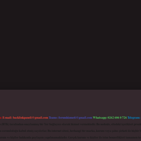
m:
E-mail:
backlinkpaneli@gmail.com
Teams:
forumhizmeti@gmail.com
Whatsapp: 0262 606 0 726
Telegram:
mu (BTK) tarafından onaylanmış bir Yer Sağlayıcı olarak hizmet vermektedir. Bu nedenle, sitedeki içerikleri 
 sorumluluğu kabul etmiş sayılırlar. Bu internet sitesi, herhangi bir marka, kurum veya şahıs şirketi ile hiçbi
kurum ve kişiler hakkında paylaşım yapılmamaktadır. Gerçek kurum ve kişiler ile isim benzerlikleri tamamen te