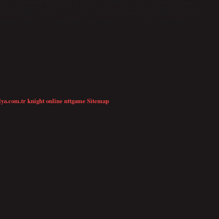
eklerin üretiminde kullanılır. Üretim alanı oldukça geniştir. Kumlu kumaş
a neden olabilir. Polyester içermeyen kum rengi kumaşlarda kabarıklık olmaz.
ünlerde astar olarak kum kumaş kullanabilirsiniz. *30°’de yıkanmalıdır.
lya.com.tr
knight online
nttgame
Sitemap