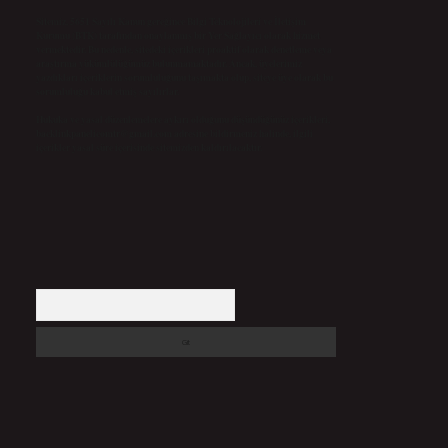
Sitemiz, 5651 Sayılı Kanun gereğince Bilgi Teknolojileri ve İletişim
Kurumu (BTK) tarafından onaylanmış bir Yer Sağlayıcı olarak hizmet
vermektedir. Bu nedenle, sitedeki içerikleri proaktif olarak denetleme veya
araştırma yükümlülüğümüz bulunmamaktadır. Ancak, üyelerimiz
yazdıkları içeriklerin sorumluluğunu taşımakta olup, siteye üye olarak bu
sorumluluğu kabul etmiş sayılırlar.
Hukuka ve yasal düzenlemelere aykırı olduğunu düşündüğünüz içerikleri,
backlinkpanelicomtr@gmail.com
adresine bildirmeniz halinde, ilgili
içerikler yasal süre içerisinde sitemizden kaldırılacaktır.
Arama