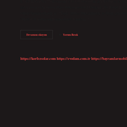
Elektriklenir mi? Son zamanlarda ilgi odağı olan pileli elbise ve et
polyester içerdiğinden diğer tüm polyester kumaşlar gibi kabarıklığ
Sandy kumaş yıkanır mı? Etek, elbise, bluz, gömlek ve tunik gibi ür
*Renkli deterjan kullanılmalıdır. Sandy ne?…
Sandy
Devamını okuyun
Yorum Bırak
Kumaş
Ne
Demek
https://korfezsolar.com
https://evodam.com.tr
https://bayramlarmobi