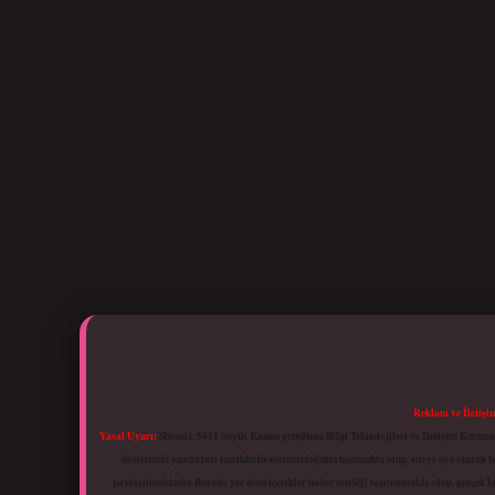
Reklam ve İletişi
Yasal Uyarı:
Sitemiz, 5651 Sayılı Kanun gereğince Bilgi Teknolojileri ve İletişim Kuru
üyelerimiz yazdıkları içeriklerin sorumluluğunu taşımakta olup, siteye üye olarak bu
paylaşılmaktadır. Burada yer alan içerikler haber niteliği taşımamakta olup, gerçek 