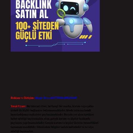
Reklam ve İletişim:
Skype: live:.cid.575569c608265c69
Yasal Uyarı:
Bu internet sitesi, herhangi bir marka, kurum veya şahıs
şirketi ile hiçbir bağlantısı bulunmamaktadır. Sitede yalnızca kendi
hazırladığımız makaleler paylaşılmaktadır. Burada yer alan içerikler
haber niteliği taşımamakta olup, gerçek kurum ve kişiler hakkında
paylaşım yapılmamaktadır. Gerçek kurum ve kişiler ile isim benzerlikleri
tamamen tesadüfidir. Sitemizdeki bilgiler taslak halindedir ve tavsiye
niteliği taşımazlar.