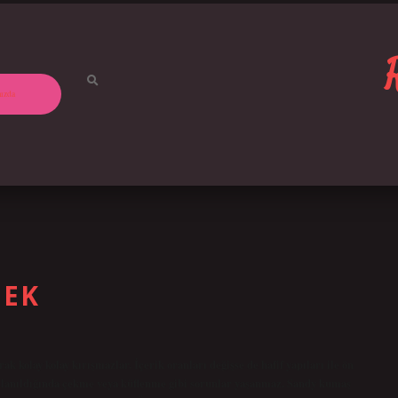
ızda
MEK
 kolay kolay kırışmazlar. İçerik oranları değişse de hafif yapıları ile ön
Kullanıldığında çekme veya küflenme gibi sorunlar yaşanmaz. Sandy kumaş