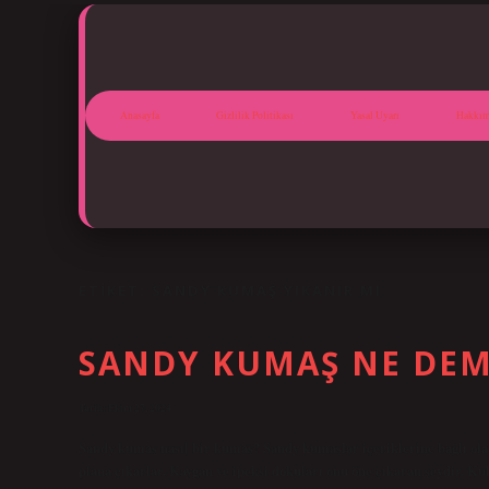
Anasayfa
Gizlilik Politikası
Yasal Uyarı
Hakkım
ETIKET:
SANDY KUMAŞ YIKANIR MI
SANDY KUMAŞ NE DE
Tarih: Ekim 27, 2024
Sandy kumaş nasıl bir kumaş? Sandy kumaşlar içeriklerine bağlı olarak
plana çıkarlar. Kaygan ve ipeksi dokuları onu öne çıkaran şeydir. 