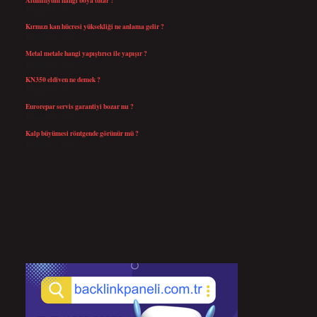
Temmuz 30, 2026
Kırmızı kan hücresi yüksekliği ne anlama gelir ?
Temmuz 27, 2026
Metal metale hangi yapıştırıcı ile yapışır ?
Temmuz 25, 2026
KN350 eldiven ne demek ?
Temmuz 25, 2026
Eurorepar servis garantiyi bozar mı ?
Temmuz 25, 2026
Kalp büyümesi röntgende görünür mü ?
Temmuz 23, 2026