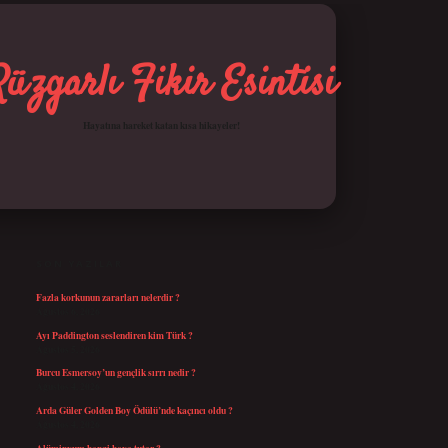
Rüzgarlı Fikir Esintisi
Hayatına hareket katan kısa hikayeler!
SIDEBAR
SON YAZILAR
Fazla korkunun zararları nelerdir ?
Ağustos 6, 2026
Ayı Paddington seslendiren kim Türk ?
Ağustos 5, 2026
Burcu Esmersoy’un gençlik sırrı nedir ?
Ağustos 4, 2026
Arda Güler Golden Boy Ödülü’nde kaçıncı oldu ?
Ağustos 4, 2026
Alüminyum hangi boya tutar ?