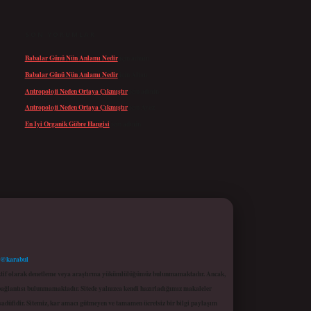
SON YORUMLAR
Babalar Günü Nün Anlamı Nedir
için
admin
Babalar Günü Nün Anlamı Nedir
için
Altan
Antropoloji Neden Ortaya Çıkmıştır
için
admin
Antropoloji Neden Ortaya Çıkmıştır
için
Ayaz
En Iyi Organik Gübre Hangisi
için
admin
 @karabul
proaktif olarak denetleme veya araştırma yükümlülüğümüz bulunmamaktadır. Ancak,
r bağlantısı bulunmamaktadır. Sitede yalnızca kendi hazırladığımız makaleler
sadüfidir. Sitemiz, kar amacı gütmeyen ve tamamen ücretsiz bir bilgi paylaşım