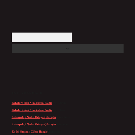
Arama
SON YORUMLAR
Babalar Günü Nün Anlamı Nedir
için
admin
Babalar Günü Nün Anlamı Nedir
için
Altan
Antropoloji Neden Ortaya Çıkmıştır
için
admin
Antropoloji Neden Ortaya Çıkmıştır
için
Ayaz
En Iyi Organik Gübre Hangisi
için
admin