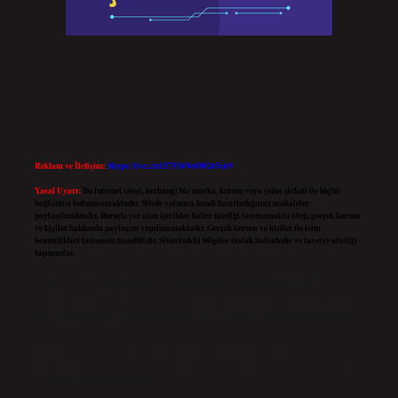
Reklam ve İletişim:
Skype: live:.cid.575569c608265c69
Yasal Uyarı:
Bu internet sitesi, herhangi bir marka, kurum veya şahıs şirketi ile hiçbir
bağlantısı bulunmamaktadır. Sitede yalnızca kendi hazırladığımız makaleler
paylaşılmaktadır. Burada yer alan içerikler haber niteliği taşımamakta olup, gerçek kurum
ve kişiler hakkında paylaşım yapılmamaktadır. Gerçek kurum ve kişiler ile isim
benzerlikleri tamamen tesadüfidir. Sitemizdeki bilgiler taslak halindedir ve tavsiye niteliği
taşımazlar.
Sitemiz, 5651 Sayılı Kanun gereğince Bilgi Teknolojileri ve İletişim Kurumu (BTK)
tarafından onaylanmış bir Yer Sağlayıcı olarak hizmet vermektedir. Bu nedenle, sitedeki
içerikleri proaktif olarak denetleme veya araştırma yükümlülüğümüz bulunmamaktadır.
Ancak, üyelerimiz yazdıkları içeriklerin sorumluluğunu taşımakta olup, siteye üye olarak
bu sorumluluğu kabul etmiş sayılırlar.
Hukuka ve yasal düzenlemelere aykırı olduğunu düşündüğünüz içerikleri,
backlinkpanelicomtr@gmail.com
adresine bildirmeniz halinde, ilgili içerikler yasal süre
içerisinde sitemizden kaldırılacaktır.