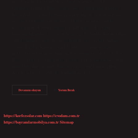
aşiretlerinden biri olan Elbeyli, Anadolu’nun Sivas, Kilis,
Gaziantep, Halep ve Rakka bölgelerinde yaşamaktadır. Kırıkkale
Balışeyh ilçesi ve merkezinde yaşayan Pehlivanlı aşireti ise Bayat
aşiretinin en büyük aşiretlerinden biridir. Gaziantep’in kökeni
nereden gelir? Kurtuluş Savaşı’nda halkın gösterdiği üstün
kahramanlık nedeniyle şehre 8 Şubat 1921’de Türkiye Büyük Millet
Meclisi ünvanı verildi. Meclis tarafından şehre “GAZİ” ünvanı
verildi. Layiha-i Kanuniye’nin l. Maddesi: “Ayıntap livasının
merkezi olan Ayıntap şehrinin adı Gaziayıntap olarak değiştirildi.”
Böylece Antep, Gaziantep oldu. Gaziantep’i kim kurmuştur? M.Ö.
1400–1200 yılları arasında, Gaziantep Geç Tunç Çağı’nda Hitit
devletinin bir şehri oldu. Bu dönemde merkez…
Gaziantep
Devamını okuyun
Yorum Bırak
Hangi
Beylik
https://korfezsolar.com
https://evodam.com.tr
https://bayramlarmobilya.com.tr
Sitemap