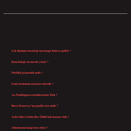
SIDEBAR
SON YAZILAR
Çok düşünme hastalığı için hangi doktora gidilir ?
Ağustos 9, 2026
Kuzu kulağı otu nerede yetişir ?
Ağustos 8, 2026
Nitelikli göçmenlik nedir ?
Ağustos 8, 2026
Fazla korkunun zararları nelerdir ?
Ağustos 6, 2026
Ayı Paddington seslendiren kim Türk ?
Ağustos 5, 2026
Burcu Esmersoy’un gençlik sırrı nedir ?
Ağustos 4, 2026
Arda Güler Golden Boy Ödülü’nde kaçıncı oldu ?
Ağustos 4, 2026
Alüminyum hangi boya tutar ?