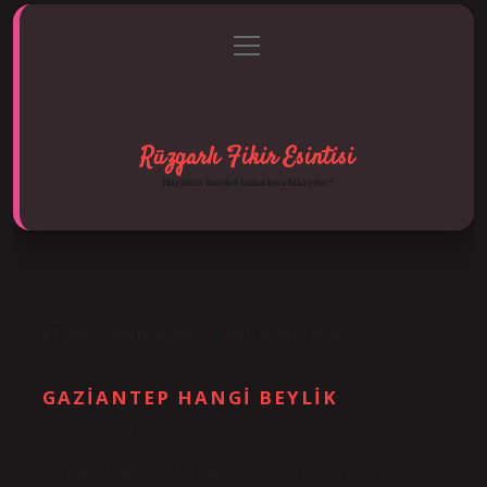
menüyü
Anasayfa
Gizlilik Politikası
Yasal Uyarı
aç
Hakkımızda
Rüzgarlı Fikir Esintisi
Hayatına hareket katan kısa hikayeler!
ETIKET:
ŞAHIN BEY KIMDIR KISACA
GAZIANTEP HANGI BEYLIK
Tarih: Aralık 28, 2024
Gaziantep hangi Türk boyundan? Bayat aşiretinin en büyük