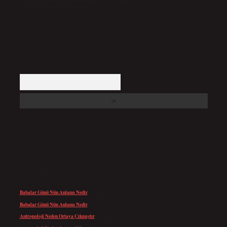
backlinkpanelicomtr@gmail.com
adresine bildirmeniz halinde, ilgili içerikler yasal süre
içerisinde sitemizden kaldırılacaktır.
Arama
SON YORUMLAR
Babalar Günü Nün Anlamı Nedir
için
admin
Babalar Günü Nün Anlamı Nedir
için
Altan
Antropoloji Neden Ortaya Çıkmıştır
için
admin