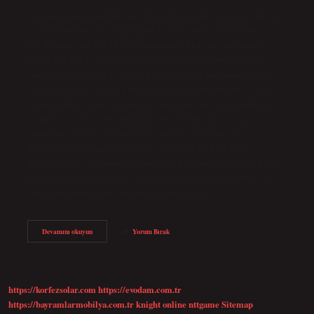
Erkek hergün boşalabilir mi? Mastürbasyon kişiden kişiye değiştiği
için belirlenmiş bir sıklık yoktur. Kişiler kendi tercihlerine ve
tercihlerine göre istedikleri zaman mastürbasyon yapabilirler.
Ancak doktorlar vücudunuzu dinlemenizi ve mastürbasyonun
günlük aktivitelerinizi veya ilişkilerinizi etkilemediğinden emin
olmanızı önerir. Sağlıklı bir erkek kaç günde bir boşalır? Cinsel
olarak aktif bir erkek, sperm üretim döngüsünü sürdürmek için
haftada en az üç kez boşalmalıdır. Düzenli bir cinsel yaşam
sürmeyen erkekler; mastürbasyon yoluyla sperm üretim
döngülerinin devamlılığını sağlayabilirler. Erkekler için
mastürbasyon söz konusu olduğunda hiçbir sınır yoktur. Çok fazla
boşalınca ne olur? Yüksek semen hacmi her zaman sanıldığı gibi
sperm miktarında artış anlamına gelmez. Bazı…
Bir
Devamını okuyun
Yorum Bırak
Erkek
Her
Gün
Boşalabilir
Mi
https://korfezsolar.com
https://evodam.com.tr
https://bayramlarmobilya.com.tr
knight online
nttgame
Sitemap