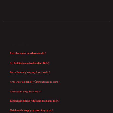
SIDEBAR
SON YAZILAR
Fazla korkunun zararları nelerdir ?
Ağustos 6, 2026
Ayı Paddington seslendiren kim Türk ?
Ağustos 5, 2026
Burcu Esmersoy’un gençlik sırrı nedir ?
Ağustos 4, 2026
Arda Güler Golden Boy Ödülü’nde kaçıncı oldu ?
Ağustos 4, 2026
Alüminyum hangi boya tutar ?
Temmuz 30, 2026
Kırmızı kan hücresi yüksekliği ne anlama gelir ?
Temmuz 27, 2026
Metal metale hangi yapıştırıcı ile yapışır ?