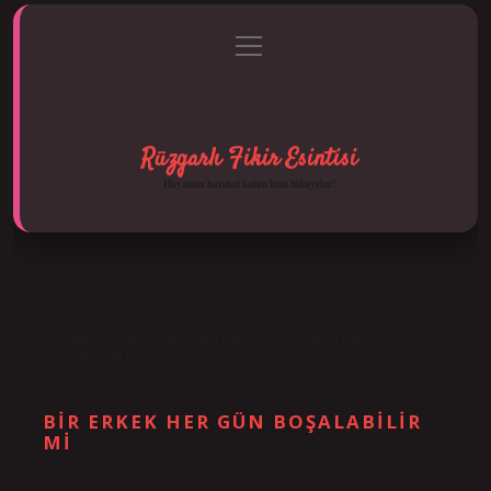
menüyü
Anasayfa
Gizlilik Politikası
Yasal Uyarı
aç
Hakkımızda
Rüzgarlı Fikir Esintisi
Hayatına hareket katan kısa hikayeler!
ETIKET:
SAĞLIKLI ERKEK KAÇ DAKIKADA
BOŞALABILIR
BIR ERKEK HER GÜN BOŞALABILIR
MI
Tarih: Aralık 28, 2024