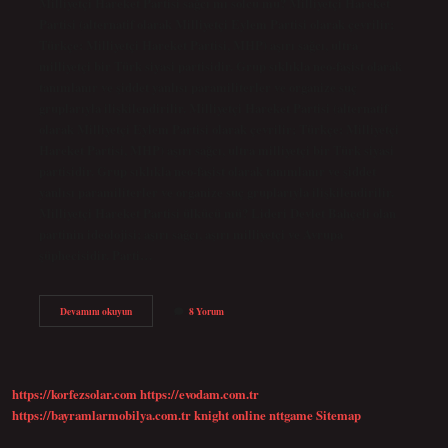
Milliyetçi Hareket Partisi sağcı mı solcu mu? Milliyetçi Hareket
Partisi (alternatif olarak Milliyetçi Eylem Partisi olarak çevrilir;
Türkçe: Milliyetçi Hareket Partisi, MHP) aşırı sağcı, ultra
milliyetçi bir Türk siyasi partisidir. Grup sıklıkla neo-faşist olarak
tanımlanır ve şiddet yanlısı paramiliterler ve organize suç
gruplarıyla ilişkilendirilir. Milliyetçi Hareket Partisi (alternatif
olarak Milliyetçi Eylem Partisi olarak çevrilir; Türkçe: Milliyetçi
Hareket Partisi, MHP) aşırı sağcı, ultra milliyetçi bir Türk siyasi
partisidir. Grup sıklıkla neo-faşist olarak tanımlanır ve şiddet
yanlısı paramiliterler ve organize suç gruplarıyla ilişkilendirilir.
Milliyetçi Hareket Partisi ülkücü mü? Lideri Devlet Bahçeli olan
partinin ideolojisi; aşırı sağcı, aşırı milliyetçi ve Avrupa
şüphecisidir. Parti…
Milliyetçi
Devamını okuyun
8 Yorum
Demokrasi
Partisi
Sağ
Mı
Sol
https://korfezsolar.com
https://evodam.com.tr
Mu
https://bayramlarmobilya.com.tr
knight online
nttgame
Sitemap