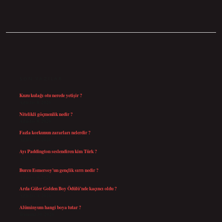
SIDEBAR
SON YAZILAR
Kuzu kulağı otu nerede yetişir ?
Ağustos 8, 2026
Nitelikli göçmenlik nedir ?
Ağustos 8, 2026
Fazla korkunun zararları nelerdir ?
Ağustos 6, 2026
Ayı Paddington seslendiren kim Türk ?
Ağustos 5, 2026
Burcu Esmersoy’un gençlik sırrı nedir ?
Ağustos 4, 2026
Arda Güler Golden Boy Ödülü’nde kaçıncı oldu ?
Ağustos 4, 2026
Alüminyum hangi boya tutar ?
Temmuz 30, 2026