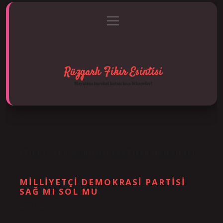
menüyü
Anasayfa
Gizlilik Politikası
Yasal Uyarı
aç
Hakkımızda
Rüzgarlı Fikir Esintisi
Hayatına hareket katan kısa hikayeler!
ETIKET:
SAĞ GÖRÜŞLÜ PARTILER HANGILERI
MILLIYETÇI DEMOKRASI PARTISI
SAĞ MI SOL MU
Tarih: Ekim 11, 2024