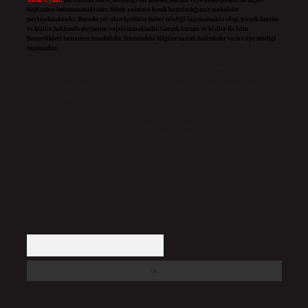
bağlantısı bulunmamaktadır. Sitede yalnızca kendi hazırladığımız makaleler
paylaşılmaktadır. Burada yer alan içerikler haber niteliği taşımamakta olup, gerçek kurum
ve kişiler hakkında paylaşım yapılmamaktadır. Gerçek kurum ve kişiler ile isim
benzerlikleri tamamen tesadüfidir. Sitemizdeki bilgiler taslak halindedir ve tavsiye niteliği
taşımazlar.
Sitemiz, 5651 Sayılı Kanun gereğince Bilgi Teknolojileri ve İletişim Kurumu (BTK)
tarafından onaylanmış bir Yer Sağlayıcı olarak hizmet vermektedir. Bu nedenle, sitedeki
içerikleri proaktif olarak denetleme veya araştırma yükümlülüğümüz bulunmamaktadır.
Ancak, üyelerimiz yazdıkları içeriklerin sorumluluğunu taşımakta olup, siteye üye olarak
bu sorumluluğu kabul etmiş sayılırlar.
Hukuka ve yasal düzenlemelere aykırı olduğunu düşündüğünüz içerikleri,
backlinkpanelicomtr@gmail.com
adresine bildirmeniz halinde, ilgili içerikler yasal süre
içerisinde sitemizden kaldırılacaktır.
Arama