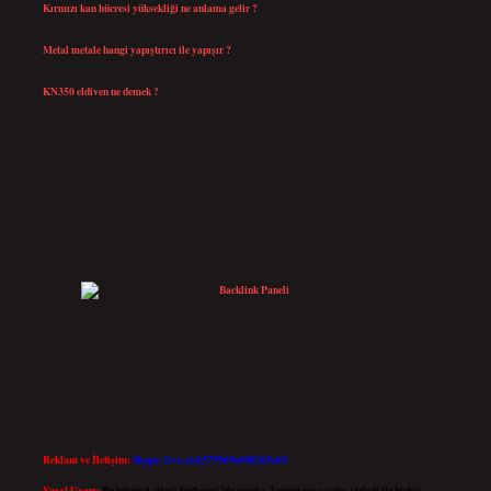
Kırmızı kan hücresi yüksekliği ne anlama gelir ?
Temmuz 27, 2026
Metal metale hangi yapıştırıcı ile yapışır ?
Temmuz 25, 2026
KN350 eldiven ne demek ?
Temmuz 25, 2026
Reklam ve İletişim:
Skype: live:.cid.575569c608265c69
Yasal Uyarı:
Bu internet sitesi, herhangi bir marka, kurum veya şahıs şirketi ile hiçbir