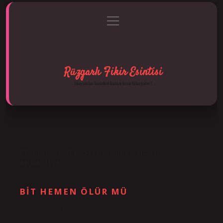
menüyü
Anasayfa
Gizlilik Politikası
Yasal Uyarı
aç
Hakkımızda
Rüzgarlı Fikir Esintisi
Hayatına hareket katan kısa hikayeler!
ETIKET:
SAÇTA ÖLMÜŞ SIRKE NASIL
ANLAŞILIR
BIT HEMEN ÖLÜR MÜ
Tarih: Aralık 28, 2024