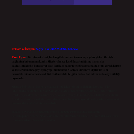
Reklam ve İletişim:
Skype: live:.cid.575569c608265c69
Yasal Uyarı:
Bu internet sitesi, herhangi bir marka, kurum veya şahıs şirketi ile hiçbir
bağlantısı bulunmamaktadır. Sitede yalnızca kendi hazırladığımız makaleler
paylaşılmaktadır. Burada yer alan içerikler haber niteliği taşımamakta olup, gerçek kurum
ve kişiler hakkında paylaşım yapılmamaktadır. Gerçek kurum ve kişiler ile isim
benzerlikleri tamamen tesadüfidir. Sitemizdeki bilgiler taslak halindedir ve tavsiye niteliği
taşımazlar.
Sitemiz, 5651 Sayılı Kanun gereğince Bilgi Teknolojileri ve İletişim Kurumu (BTK)
tarafından onaylanmış bir Yer Sağlayıcı olarak hizmet vermektedir. Bu nedenle, sitedeki
içerikleri proaktif olarak denetleme veya araştırma yükümlülüğümüz bulunmamaktadır.
Ancak, üyelerimiz yazdıkları içeriklerin sorumluluğunu taşımakta olup, siteye üye olarak
bu sorumluluğu kabul etmiş sayılırlar.
Hukuka ve yasal düzenlemelere aykırı olduğunu düşündüğünüz içerikleri,
backlinkpanelicomtr@gmail.com
adresine bildirmeniz halinde, ilgili içerikler yasal süre
içerisinde sitemizden kaldırılacaktır.