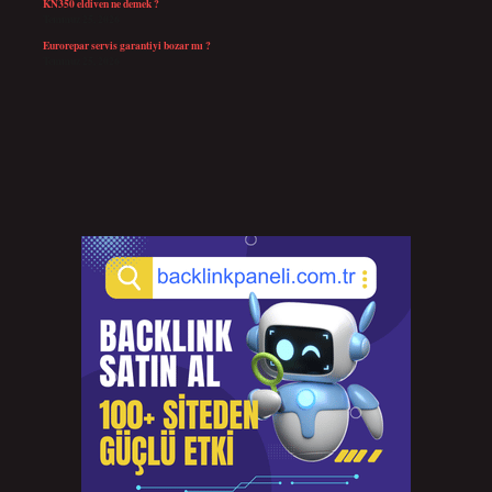
KN350 eldiven ne demek ?
Temmuz 25, 2026
Eurorepar servis garantiyi bozar mı ?
Temmuz 25, 2026