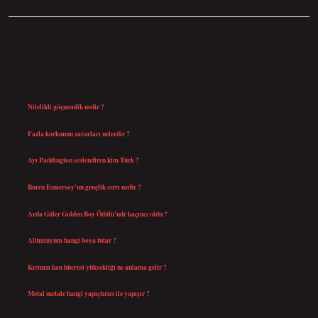
SIDEBAR
SON YAZILAR
Nitelikli göçmenlik nedir ?
Ağustos 8, 2026
Fazla korkunun zararları nelerdir ?
Ağustos 6, 2026
Ayı Paddington seslendiren kim Türk ?
Ağustos 5, 2026
Burcu Esmersoy’un gençlik sırrı nedir ?
Ağustos 4, 2026
Arda Güler Golden Boy Ödülü’nde kaçıncı oldu ?
Ağustos 4, 2026
Alüminyum hangi boya tutar ?
Temmuz 30, 2026
Kırmızı kan hücresi yüksekliği ne anlama gelir ?
Temmuz 27, 2026
Metal metale hangi yapıştırıcı ile yapışır ?
Temmuz 25, 2026