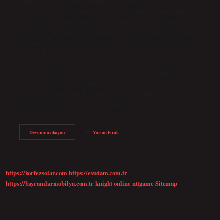
Bit ne kadar sürede ölür? “Bitler nasıl son bulur?” Sadece bitleri
değil, aynı zamanda sirkeleri de temizlemenin çok önemli olduğunu
söylemek yerinde olacaktır. Çünkü sirkeler insan vücudu dışındaki
yüzeylerde baş bitlerinden daha uzun süre yaşayabilir. Bitler insan
vücudunda 30 güne kadar, nesnelerde ise 1-2 gün yaşayabilir. Bit en
hızlı nasıl geçer? Özel şampuanlar ve losyonlar bitlerin hızla yok
edilmesini sağlar. Bu ürünler bitleri öldüren aktif bileşenler içerir.
Genellikle ilk uygulamadan sonra oldukça etkilidir. Bit yastıkta ne
kadar yaşar? Bitler parazitik canlılar olduğundan, hayatta kalmak
için her zaman bir konakçıya ihtiyaç duyarlar. Bu nedenle, insan
vücudu dışında yalnızca 48 saat hayatta…
Bit
Devamını okuyun
Yorum Bırak
Hemen
Ölür
Mü
https://korfezsolar.com
https://evodam.com.tr
https://bayramlarmobilya.com.tr
knight online
nttgame
Sitemap