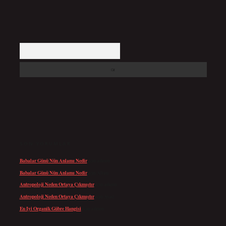
Arama
SON YORUMLAR
Babalar Günü Nün Anlamı Nedir
için
admin
Babalar Günü Nün Anlamı Nedir
için
Altan
Antropoloji Neden Ortaya Çıkmıştır
için
admin
Antropoloji Neden Ortaya Çıkmıştır
için
Ayaz
En Iyi Organik Gübre Hangisi
için
admin