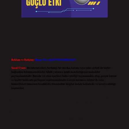
Reklam ve İletişim:
Skype: live:.cid.575569c608265c69
Yasal Uyarı:
Bu internet sitesi, herhangi bir marka, kurum veya şahıs şirketi ile hiçbir
bağlantısı bulunmamaktadır. Sitede yalnızca kendi hazırladığımız makaleler
paylaşılmaktadır. Burada yer alan içerikler haber niteliği taşımamakta olup, gerçek kurum
ve kişiler hakkında paylaşım yapılmamaktadır. Gerçek kurum ve kişiler ile isim
benzerlikleri tamamen tesadüfidir. Sitemizdeki bilgiler taslak halindedir ve tavsiye niteliği
taşımazlar.
Sitemiz, 5651 Sayılı Kanun gereğince Bilgi Teknolojileri ve İletişim Kurumu (BTK)
tarafından onaylanmış bir Yer Sağlayıcı olarak hizmet vermektedir. Bu nedenle, sitedeki
içerikleri proaktif olarak denetleme veya araştırma yükümlülüğümüz bulunmamaktadır.
Ancak, üyelerimiz yazdıkları içeriklerin sorumluluğunu taşımakta olup, siteye üye olarak
bu sorumluluğu kabul etmiş sayılırlar.
Hukuka ve yasal düzenlemelere aykırı olduğunu düşündüğünüz içerikleri,
backlinkpanelicomtr@gmail.com
adresine bildirmeniz halinde, ilgili içerikler yasal süre
içerisinde sitemizden kaldırılacaktır.