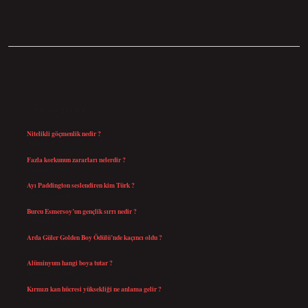
SIDEBAR
SON YAZILAR
Nitelikli göçmenlik nedir ?
Ağustos 8, 2026
Fazla korkunun zararları nelerdir ?
Ağustos 6, 2026
Ayı Paddington seslendiren kim Türk ?
Ağustos 5, 2026
Burcu Esmersoy’un gençlik sırrı nedir ?
Ağustos 4, 2026
Arda Güler Golden Boy Ödülü’nde kaçıncı oldu ?
Ağustos 4, 2026
Alüminyum hangi boya tutar ?
Temmuz 30, 2026
Kırmızı kan hücresi yüksekliği ne anlama gelir ?
Temmuz 27, 2026