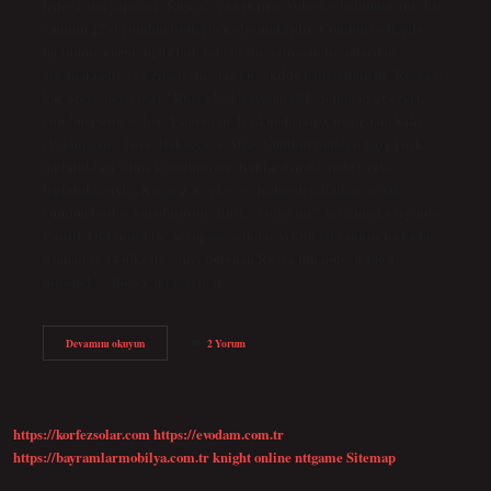
federasyon yapısına (Rusça: субъе́кт(ы), subyekt) bölünmüştür. Bu
yapının 22’si cumhuriyetlerden oluşmaktadır. Cumhuriyetlerde
toplumun çoğunluğu etnik kökeni Rus olmayan insanlardan
oluşmaktadır ve fiziksel sınırlar bu şekilde belirlenmiştir. Rusya’da
kaç özerk devlet var? Rusya Federasyonu (RF) içindeki 21 özerk
cumhuriyetin yedisi (Tataristan, Başkurdistan, Çuvaşistan, Saha
(Yakutistan), Tuva, Hakasya ve Altay Cumhuriyetleri) bazı Türk
toplulukları adına kurulmuştur. Bunlardan ikisinde Çerkes
topluluklarıyla (Karaçay-Çerkes ve Kabardey-Balkar) ortak
cumhuriyetler kurulmuştur. Rusya 3 ülke mi? Asya’nın kuzeyinde,
Pasifik Okyanusu ile Avrupa arasında, Arktik Okyanusu’na kadar
uzanan ve 14 ülkeyle sınırı bulunan Rusya’nın nüfusu 146,4
milyondur. Rusya, iki meclisli…
Rusya
Devamını okuyun
2 Yorum
Içinde
Kaç
Ülke
Var
https://korfezsolar.com
https://evodam.com.tr
https://bayramlarmobilya.com.tr
knight online
nttgame
Sitemap