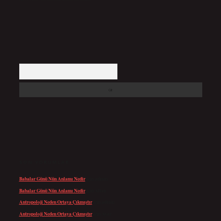
Arama
SON YORUMLAR
Babalar Günü Nün Anlamı Nedir
için
admin
Babalar Günü Nün Anlamı Nedir
için
Altan
Antropoloji Neden Ortaya Çıkmıştır
için
admin
Antropoloji Neden Ortaya Çıkmıştır
için
Ayaz