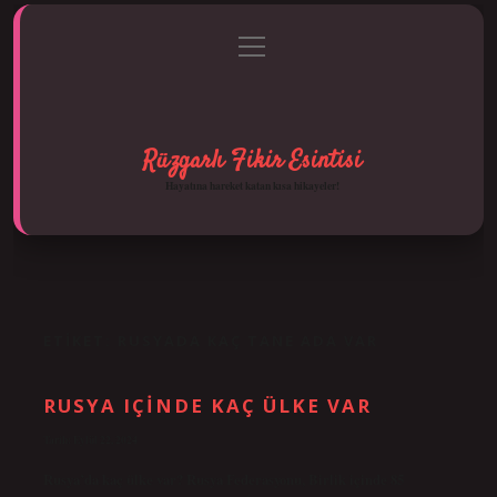
menüyü
Anasayfa
Gizlilik Politikası
Yasal Uyarı
aç
Hakkımızda
Rüzgarlı Fikir Esintisi
Hayatına hareket katan kısa hikayeler!
ETIKET:
RUSYADA KAÇ TANE ADA VAR
RUSYA IÇINDE KAÇ ÜLKE VAR
Tarih: Eylül 22, 2024
Rusya’da kaç ülke var? Rusya Federasyonu, Birlik içinde 85