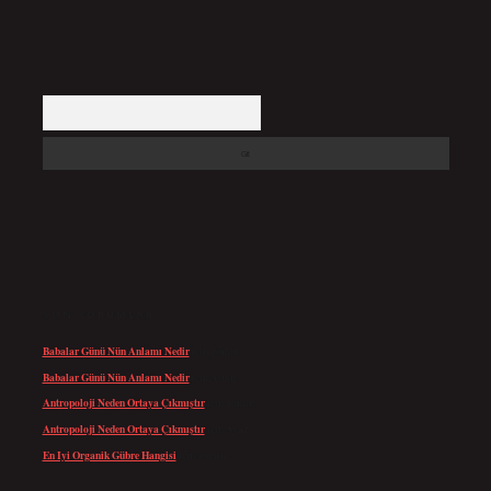
Arama
SON YORUMLAR
Babalar Günü Nün Anlamı Nedir
için
admin
Babalar Günü Nün Anlamı Nedir
için
Altan
Antropoloji Neden Ortaya Çıkmıştır
için
admin
Antropoloji Neden Ortaya Çıkmıştır
için
Ayaz
En Iyi Organik Gübre Hangisi
için
admin