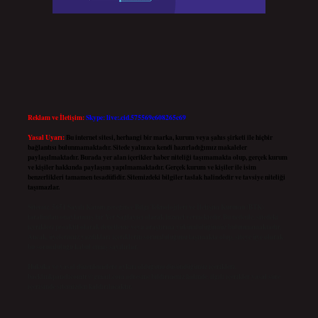
Reklam ve İletişim:
Skype: live:.cid.575569c608265c69
Yasal Uyarı:
Bu internet sitesi, herhangi bir marka, kurum veya şahıs şirketi ile hiçbir
bağlantısı bulunmamaktadır. Sitede yalnızca kendi hazırladığımız makaleler
paylaşılmaktadır. Burada yer alan içerikler haber niteliği taşımamakta olup, gerçek kurum
ve kişiler hakkında paylaşım yapılmamaktadır. Gerçek kurum ve kişiler ile isim
benzerlikleri tamamen tesadüfidir. Sitemizdeki bilgiler taslak halindedir ve tavsiye niteliği
taşımazlar.
Sitemiz, 5651 Sayılı Kanun gereğince Bilgi Teknolojileri ve İletişim Kurumu (BTK)
tarafından onaylanmış bir Yer Sağlayıcı olarak hizmet vermektedir. Bu nedenle, sitedeki
içerikleri proaktif olarak denetleme veya araştırma yükümlülüğümüz bulunmamaktadır.
Ancak, üyelerimiz yazdıkları içeriklerin sorumluluğunu taşımakta olup, siteye üye olarak
bu sorumluluğu kabul etmiş sayılırlar.
Hukuka ve yasal düzenlemelere aykırı olduğunu düşündüğünüz içerikleri,
backlinkpanelicomtr@gmail.com
adresine bildirmeniz halinde, ilgili içerikler yasal süre
içerisinde sitemizden kaldırılacaktır.