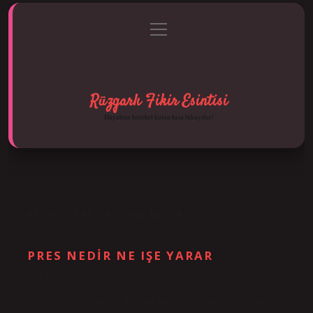
menüyü
Anasayfa
Gizlilik Politikası
Yasal Uyarı
aç
Hakkımızda
Rüzgarlı Fikir Esintisi
Hayatına hareket katan kısa hikayeler!
ETIKET:
PRES BÜKÜM NEDIR
PRES NEDIR NE IŞE YARAR
Tarih: Ekim 12, 2024
Pres nedir, nasıl çalışır? Hidrolik pres, sıvı basıncını kullanarak