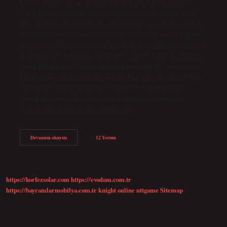
kuvveti iletmek için tasarlanmış bir makinedir. Bu makineler,
hidrolik bir sistemin gücünü kullanarak sac metal, plastik veya
diğer malzemeleri bükmek, kesmek, delmek veya şekillendirmek
için kullanılır. Pres işlemi nasıl yapılır? Sıcak presleme işleminde,
malzeme sıcak kalıba yerleştirilir ve kalıp hidrolik presle kapatılır.
Genellikle pres kalıplama işlemi 150°C – 170°C kalıp sıcaklığında
ve 800-1000 kPa kalıp basıncında yapılır ve kürleme süresi duvar
kalınlığına bağlı olarak 2-10 dakikadır. Pres işlemi ne demek? Bu
yöntem, metalin sıkıştırılarak ve bükülerek istenilen şekle
sokulmasını sağlar. Presleme işlemi, metal veya plastik gibi
malzemeleri istenilen şekle sokmak için…
Pres
Devamını okuyun
12 Yorum
Nedir
Ne
Işe
Yarar
https://korfezsolar.com
https://evodam.com.tr
https://bayramlarmobilya.com.tr
knight online
nttgame
Sitemap