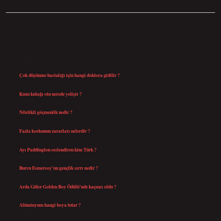
SIDEBAR
SON YAZILAR
Çok düşünme hastalığı için hangi doktora gidilir ?
Ağustos 9, 2026
Kuzu kulağı otu nerede yetişir ?
Ağustos 8, 2026
Nitelikli göçmenlik nedir ?
Ağustos 8, 2026
Fazla korkunun zararları nelerdir ?
Ağustos 6, 2026
Ayı Paddington seslendiren kim Türk ?
Ağustos 5, 2026
Burcu Esmersoy’un gençlik sırrı nedir ?
Ağustos 4, 2026
Arda Güler Golden Boy Ödülü’nde kaçıncı oldu ?
Ağustos 4, 2026
Alüminyum hangi boya tutar ?
Temmuz 30, 2026